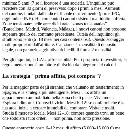
minima: 5 anni (7 se il locatore è una società). L'inquilino può
recedere con 30 giorni di preavviso dopo i primi 6 mesi. Aumenti
del canone: limitati dall'indice ufficiale di riferimento (prima IPC,
oggi indice INE). Ha contenuto i canoni esistenti ma ridotto l'offerta.
Zone tensionate: nelle aree dichiarate "zonas tensionadas"
(Barcellona, Madrid, Valencia, Málaga), i nuovi canoni non possono
superare quello del contratto precedente. Tutela dell'inquilino: gli
sfratti sono lenti (6–18 mesi nei casi contenziosi). Questo scoraggia
molti proprietari dall'affittare. Cauzione: 1 mensilità di deposito
legale, con garanzie aggiuntive richiedibili fino a 2 mensilità.
Per gli inquilini, la LAU offre stabilità. Per i proprietari-investitori, la
regolamentazione è un fattore di rischio da integrare nei calcoli.
La strategia "prima affitta, poi compra"?
Per la maggior parte degli stranieri che valutano un trasferimento in
Spagna, è la strategia più intelligente: Mesi 1–6: affitta un
appartamento ammobiliato nella zona che ti piace. Viviamoci.
Esplora i dintorni. Conosci i vicini. Mesi 6–12: se confermi che è la
tua area, inizia a cercare immobili da comprare. Visitane molti.
Studia il mercato locale. Mesi 12–18: compra quando trovi un bene
che soddisfa i tuoi criteri — non prima, non sotto pressione.
Questo approccio costa 6–12 mesi di affitto (5.000–15.000 €) ma