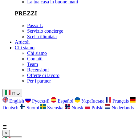
La tua casa in buone mani
PREZZI
Passo 1:
Servizio concierge
Scelta illimitata
Articoli
Chi siamo
Chi siamo
Contatti
Team
Recensioni
Offerte di lavoro
Per i partner
IT
English
Русский
Español
Українська
Français
Deutsch
Suomi
Svenska
Norsk
Polski
Nederlands
☰
×