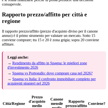
consapevole.
Rapporto prezzo/affitto per città e
regione
Il rapporto prezzo/affitto (prezzo d'acquisto diviso per il canone
annuo) è il primo strumento per valutare un mercato. Sotto 15
conviene comprare; tra 15 e 20 è zona grigia; sopra 20 conviene
affittare.
Leggi anche:
→
Rendimento da affitto in Spagna: le migliori zone
d'investimento 2026
→
Spagna vs Portogallo: dove comprare casa nel 2026?
→
Spagna vs Italia: il confronto immobiliare completo per
acquirenti stranieri nel 2026
Prezzo
Canone
d'acquisto
Rapporto
Città/Regione
mensile
Conviene?
medio
prezzo/affitto
medio