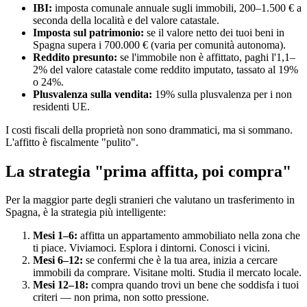
IBI:
imposta comunale annuale sugli immobili, 200–1.500 € a
seconda della località e del valore catastale.
Imposta sul patrimonio:
se il valore netto dei tuoi beni in
Spagna supera i 700.000 € (varia per comunità autonoma).
Reddito presunto:
se l'immobile non è affittato, paghi l'1,1–
2% del valore catastale come reddito imputato, tassato al 19%
o 24%.
Plusvalenza sulla vendita:
19% sulla plusvalenza per i non
residenti UE.
I costi fiscali della proprietà non sono drammatici, ma si sommano.
L'affitto è fiscalmente "pulito".
La strategia "prima affitta, poi compra"
Per la maggior parte degli stranieri che valutano un trasferimento in
Spagna, è la strategia più intelligente:
Mesi 1–6:
affitta un appartamento ammobiliato nella zona che
ti piace. Viviamoci. Esplora i dintorni. Conosci i vicini.
Mesi 6–12:
se confermi che è la tua area, inizia a cercare
immobili da comprare. Visitane molti. Studia il mercato locale.
Mesi 12–18:
compra quando trovi un bene che soddisfa i tuoi
criteri — non prima, non sotto pressione.