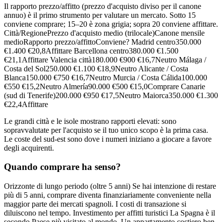
Il rapporto prezzo/affitto (prezzo d'acquisto diviso per il canone
annuo) è il primo strumento per valutare un mercato. Sotto 15
conviene comprare; 15–20 è zona grigia; sopra 20 conviene affittare.
Città/RegionePrezzo d'acquisto medio (trilocale)Canone mensile
medioRapporto prezzo/affittoConviene? Madrid centro350.000
€1.400 €20,8Affittare Barcellona centro380.000 €1.500
€21,1Affittare Valencia città180.000 €900 €16,7Neutro Málaga /
Costa del Sol250.000 €1.100 €18,9Neutro Alicante / Costa
Blanca150.000 €750 €16,7Neutro Murcia / Costa Cálida100.000
€550 €15,2Neutro Almería90.000 €500 €15,0Comprare Canarie
(sud di Tenerife)200.000 €950 €17,5Neutro Maiorca350.000 €1.300
€22,4Affittare
Le grandi città e le isole mostrano rapporti elevati: sono
sopravvalutate per l'acquisto se il tuo unico scopo è la prima casa.
Le coste del sud-est sono dove i numeri iniziano a giocare a favore
degli acquirenti.
Quando comprare ha senso?
Orizzonte di lungo periodo (oltre 5 anni) Se hai intenzione di restare
più di 5 anni, comprare diventa finanziariamente conveniente nella
maggior parte dei mercati spagnoli. I costi di transazione si
diluiscono nel tempo. Investimento per affitti turistici La Spagna è il
secondo Paese più visitato al mondo. Un appartamento costiero ben