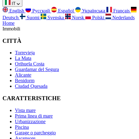
IT
English
Русский
Español
Українська
Français
Deutsch
Suomi
Svenska
Norsk
Polski
Nederlands
Home
Immobili
CITTÀ
Torrevieja
La Mata
Orihuela Costa
Guardamar del Segura
Alicante
Benidorm
Ciudad Quesada
CARATTERISTICHE
Vista mare
Prima linea di mare
Urbanizzazione
Piscina
Garage o parcheggio
Ascensore