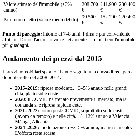
Valore stimato dell'immobile (+3%
208.700
241.900
280.400
annuo)
€
€
€
99.500
152.700
220.400
Patrimonio netto (valore meno debito)
€
€
€
Punto di pareggio:
intorno ai 7–8 anni. Prima è più conveniente
affittare. Dopo, l'acquisto vince nettamente — e più tieni l'immobile,
più guadagni.
Andamento dei prezzi dal 2015
I prezzi immobiliari spagnoli hanno seguito una curva di recupero
dopo il crollo del 2008–2014:
2015–2019:
ripresa moderata, +3–5% annuo nelle grandi
città, piatto sulle coste.
2020:
il COVID ha frenato brevemente il mercato, ma la
domanda si è ripresa rapidamente.
2021–2023:
boom post-COVID, soprattutto sulle coste
(lavoro da remoto) e nelle città. +8–12% annuo a Valencia,
Málaga, Alicante.
2024–2026:
moderazione a +3–5% annuo, ma nessun calo.
L'offerta resta scarsa.