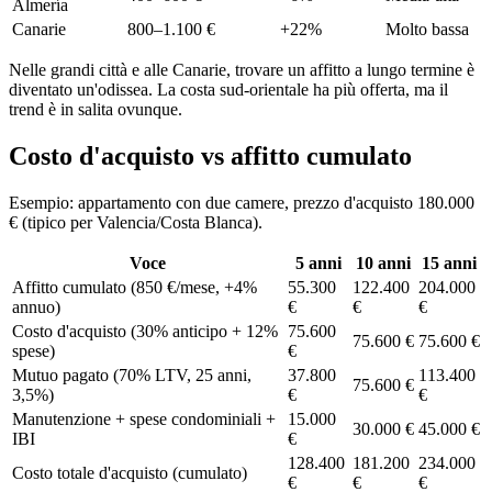
Almería
Canarie
800–1.100 €
+22%
Molto bassa
Nelle grandi città e alle Canarie, trovare un affitto a lungo termine è
diventato un'odissea. La costa sud-orientale ha più offerta, ma il
trend è in salita ovunque.
Costo d'acquisto vs affitto cumulato
Esempio: appartamento con due camere, prezzo d'acquisto 180.000
€ (tipico per Valencia/Costa Blanca).
Voce
5 anni
10 anni
15 anni
Affitto cumulato (850 €/mese, +4%
55.300
122.400
204.000
annuo)
€
€
€
Costo d'acquisto (30% anticipo + 12%
75.600
75.600 €
75.600 €
spese)
€
Mutuo pagato (70% LTV, 25 anni,
37.800
113.400
75.600 €
3,5%)
€
€
Manutenzione + spese condominiali +
15.000
30.000 €
45.000 €
IBI
€
128.400
181.200
234.000
Costo totale d'acquisto (cumulato)
€
€
€