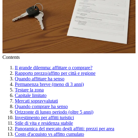
Contents
Il grande dilemma: affittare o comprare?
Rapporto prezzo/affitto per città e regione
Quando affittare ha senso
Permanenza breve (meno di 3 anni)
Testare la zona
Capitale limitato
Mercati sopravvalutati
Quando comprare ha senso
Orizzonte di lungo periodo (oltre 5 anni)
Investimento per affitti turistici
Stile di vita e residenza stabile
Panoramica del mercato degli affitti: prezzi per area
Costo d'acquisto vs affitto cumulato