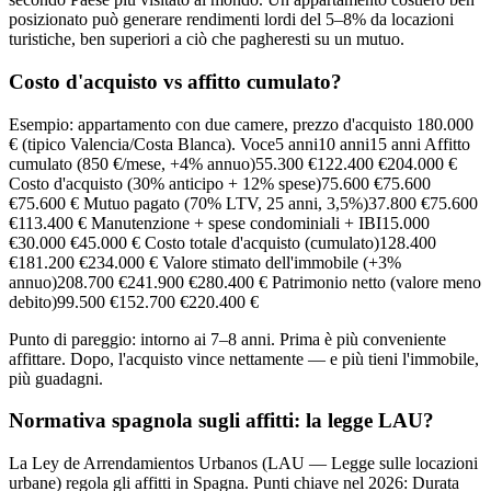
posizionato può generare rendimenti lordi del 5–8% da locazioni
turistiche, ben superiori a ciò che pagheresti su un mutuo.
Costo d'acquisto vs affitto cumulato?
Esempio: appartamento con due camere, prezzo d'acquisto 180.000
€ (tipico Valencia/Costa Blanca). Voce5 anni10 anni15 anni Affitto
cumulato (850 €/mese, +4% annuo)55.300 €122.400 €204.000 €
Costo d'acquisto (30% anticipo + 12% spese)75.600 €75.600
€75.600 € Mutuo pagato (70% LTV, 25 anni, 3,5%)37.800 €75.600
€113.400 € Manutenzione + spese condominiali + IBI15.000
€30.000 €45.000 € Costo totale d'acquisto (cumulato)128.400
€181.200 €234.000 € Valore stimato dell'immobile (+3%
annuo)208.700 €241.900 €280.400 € Patrimonio netto (valore meno
debito)99.500 €152.700 €220.400 €
Punto di pareggio: intorno ai 7–8 anni. Prima è più conveniente
affittare. Dopo, l'acquisto vince nettamente — e più tieni l'immobile,
più guadagni.
Normativa spagnola sugli affitti: la legge LAU?
La Ley de Arrendamientos Urbanos (LAU — Legge sulle locazioni
urbane) regola gli affitti in Spagna. Punti chiave nel 2026: Durata