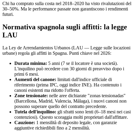
Chi ha comprato sulla costa nel 2018–2020 ha visto rivalutazioni del
30–50%. Ma le performance passate non garantiscono i rendimenti
futuri.
Normativa spagnola sugli affitti: la legge
LAU
La Ley de Arrendamientos Urbanos (LAU — Legge sulle locazioni
urbane) regola gli affitti in Spagna. Punti chiave nel 2026:
Durata minima:
5 anni (7 se il locatore è una società).
L'inquilino può recedere con 30 giorni di preavviso dopo i
primi 6 mesi.
Aumenti del canone:
limitati dall'indice ufficiale di
riferimento (prima IPC, oggi indice INE). Ha contenuto i
canoni esistenti ma ridotto l'offerta.
Zone tensionate:
nelle aree dichiarate "zonas tensionadas"
(Barcellona, Madrid, Valencia, Málaga), i nuovi canoni non
possono superare quello del contratto precedente.
Tutela dell'inquilino:
gli sfratti sono lenti (6–18 mesi nei casi
contenziosi). Questo scoraggia molti proprietari dall'affittare.
Cauzione:
1 mensilità di deposito legale, con garanzie
aggiuntive richiedibili fino a 2 mensilità.