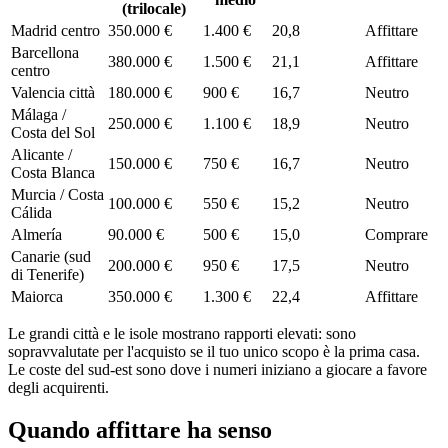
(trilocale)
Madrid centro
350.000 €
1.400 €
20,8
Affittare
Barcellona
380.000 €
1.500 €
21,1
Affittare
centro
Valencia città
180.000 €
900 €
16,7
Neutro
Málaga /
250.000 €
1.100 €
18,9
Neutro
Costa del Sol
Alicante /
150.000 €
750 €
16,7
Neutro
Costa Blanca
Murcia / Costa
100.000 €
550 €
15,2
Neutro
Cálida
Almería
90.000 €
500 €
15,0
Comprare
Canarie (sud
200.000 €
950 €
17,5
Neutro
di Tenerife)
Maiorca
350.000 €
1.300 €
22,4
Affittare
Le grandi città e le isole mostrano rapporti elevati: sono
sopravvalutate per l'acquisto se il tuo unico scopo è la prima casa.
Le coste del sud-est sono dove i numeri iniziano a giocare a favore
degli acquirenti.
Quando affittare ha senso