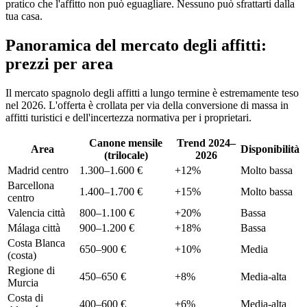
pratico che l'affitto non può eguagliare. Nessuno può sfrattarti dalla
tua casa.
Panoramica del mercato degli affitti:
prezzi per area
Il mercato spagnolo degli affitti a lungo termine è estremamente teso
nel 2026. L'offerta è crollata per via della conversione di massa in
affitti turistici e dell'incertezza normativa per i proprietari.
Canone mensile
Trend 2024–
Area
Disponibilità
(trilocale)
2026
Madrid centro
1.300–1.600 €
+12%
Molto bassa
Barcellona
1.400–1.700 €
+15%
Molto bassa
centro
Valencia città
800–1.100 €
+20%
Bassa
Málaga città
900–1.200 €
+18%
Bassa
Costa Blanca
650–900 €
+10%
Media
(costa)
Regione di
450–650 €
+8%
Media-alta
Murcia
Costa di
400–600 €
+6%
Media-alta