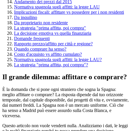
Andamento dei prezzi dal 2015
Normativa spagnola sugli affitti: la legge LAU
Implicazioni fiscali: affittare vs possedere per i non residenti
Da inquilino
Da proprietario non residente
La strategia "prima affitta, poi compra"
La decisione emotiva vs quella finanziaria
Domande frequenti
Rapporto prezzo/affitto per città e regione?
Quando comprare ha senso?
Costo d'acquisto vs affitto cumulato?
Normativa spagnola sugli affitti: la legge LAU?
La strategia "prima affitta, poi compra"?
Il grande dilemma: affittare o comprare?
È la domanda che si pone ogni straniero che sogna la Spagna:
meglio affittare o comprare? La risposta dipende dal tuo orizzonte
temporale, dal capitale disponibile, dai progetti di vita e, ovviamente,
dai numeri freddi. La Spagna non è un mercato uniforme. Ciò che
ha senso a Madrid può essere assurdo sulla Costa Blanca, e
viceversa.
Questo articolo non vuole venderti nulla. Analizziamo i dati, le leggi
e le realtà finanziarie perché tu possa prendere una decisione