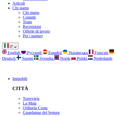
Articoli
Chi siamo
Chi siamo
Contatti
Team
Recensioni
Offerte di lavoro
Per i partner
IT
English
Русский
Español
Українська
Français
Deutsch
Suomi
Svenska
Norsk
Polski
Nederlands
Immobili
CITTÀ
Torrevieja
La Mata
Orihuela Costa
Guardamar del Segura