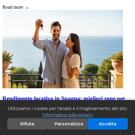
Read more →
Rendimento locativo in Spagna: migliori zone per
investire nel 2026
Utilizziamo i cookie per l'analisi e il miglioramento del sito.
Informativa sulla privacy
14.06.2026
Rifiuta
Personalizza
Accetta
Guida basata sui dati ai rendimenti locativi in Spagna — dall'8%
lordo a Torrevieja al 3% a Barcellona. Breve vs lungo termine, tasse,