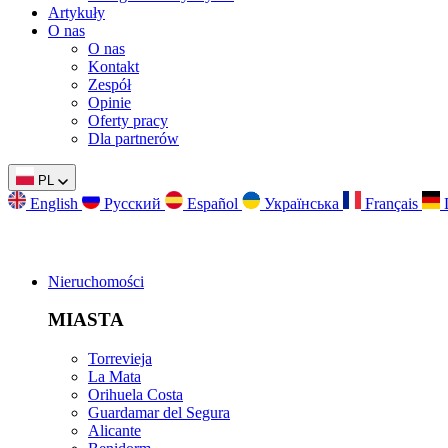
Artykuły
O nas
O nas
Kontakt
Zespół
Opinie
Oferty pracy
Dla partnerów
PL
English
Русский
Español
Українська
Français
Nieruchomości
MIASTA
Torrevieja
La Mata
Orihuela Costa
Guardamar del Segura
Alicante