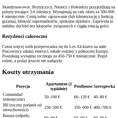
Skandynawowie, Brytyjczycy, Niemcy i Holendrzy przyjeżdżają na
pobyty trwające 3-6 miesięcy. Wynajmują na cały okres za 500-900
€ miesięcznie. Cenią sobie: ogrzewanie (lub klimatyzację z funkcją
grzania), bliskość supermarketów, spokojne dzielnice. Zapewnia to
stabilny dochód bez kłopotów związanych z ciągłą rotacją gości.
Rezydenci całoroczni
Coraz więcej osób przeprowadza się do Los Alcázares na stałe.
Pracownicy zdalni, emeryci, młode rodziny z północnej Europy.
Poszukują wynajmu rocznego za 450-750 € miesięcznie. Popyt
rośnie, a podaż jeszcze nie nadążyła.
Koszty utrzymania
Apartament (2
Pozycja
Penthouse
Szeregówka
sypialnie)
Comunidad
50–100 €
60–120 €
40–80 €
(miesięcznie)
IBI (roczny podatek od
250–500 €
350–600 €
400–700 €
nieruchomości)
Basura (odpady,
60–90 €
60–90 €
60–90 €