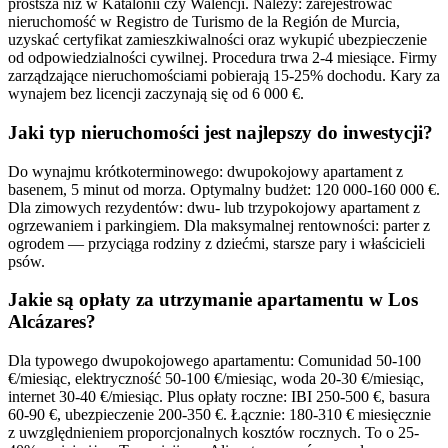
prostsza niż w Katalonii czy Walencji. Należy: zarejestrować
nieruchomość w Registro de Turismo de la Región de Murcia,
uzyskać certyfikat zamieszkiwalności oraz wykupić ubezpieczenie
od odpowiedzialności cywilnej. Procedura trwa 2-4 miesiące. Firmy
zarządzające nieruchomościami pobierają 15-25% dochodu. Kary za
wynajem bez licencji zaczynają się od 6 000 €.
Jaki typ nieruchomości jest najlepszy do inwestycji?
Do wynajmu krótkoterminowego: dwupokojowy apartament z
basenem, 5 minut od morza. Optymalny budżet: 120 000-160 000 €.
Dla zimowych rezydentów: dwu- lub trzypokojowy apartament z
ogrzewaniem i parkingiem. Dla maksymalnej rentowności: parter z
ogrodem — przyciąga rodziny z dziećmi, starsze pary i właścicieli
psów.
Jakie są opłaty za utrzymanie apartamentu w Los
Alcázares?
Dla typowego dwupokojowego apartamentu: Comunidad 50-100
€/miesiąc, elektryczność 50-100 €/miesiąc, woda 20-30 €/miesiąc,
internet 30-40 €/miesiąc. Plus opłaty roczne: IBI 250-500 €, basura
60-90 €, ubezpieczenie 200-350 €. Łącznie: 180-310 € miesięcznie
z uwzględnieniem proporcjonalnych kosztów rocznych. To o 25-