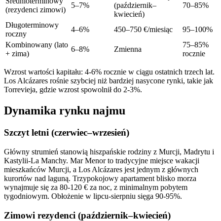
Średnioterminowy
5–7%
(październik–
70–85%
(rezydenci zimowi)
kwiecień)
Długoterminowy
4–6%
450–750 €/miesiąc
95–100%
roczny
Kombinowany (lato
75–85%
6–8%
Zmienna
+ zima)
rocznie
Wzrost wartości kapitału: 4-6% rocznie w ciągu ostatnich trzech lat.
Los Alcázares rośnie szybciej niż bardziej nasycone rynki, takie jak
Torrevieja, gdzie wzrost spowolnił do 2-3%.
Dynamika rynku najmu
Szczyt letni (czerwiec–wrzesień)
Główny strumień stanowią hiszpańskie rodziny z Murcji, Madrytu i
Kastylii-La Manchy. Mar Menor to tradycyjne miejsce wakacji
mieszkańców Murcji, a Los Alcázares jest jednym z głównych
kurortów nad laguną. Trzypokojowy apartament blisko morza
wynajmuje się za 80-120 € za noc, z minimalnym pobytem
tygodniowym. Obłożenie w lipcu-sierpniu sięga 90-95%.
Zimowi rezydenci (październik–kwiecień)