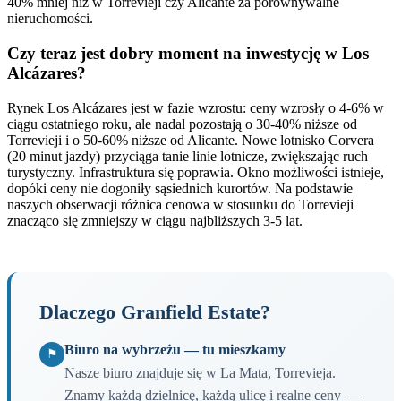
40% mniej niż w Torrevieji czy Alicante za porównywalne
nieruchomości.
Czy teraz jest dobry moment na inwestycję w Los
Alcázares?
Rynek Los Alcázares jest w fazie wzrostu: ceny wzrosły o 4-6% w
ciągu ostatniego roku, ale nadal pozostają o 30-40% niższe od
Torrevieji i o 50-60% niższe od Alicante. Nowe lotnisko Corvera
(20 minut jazdy) przyciąga tanie linie lotnicze, zwiększając ruch
turystyczny. Infrastruktura się poprawia. Okno możliwości istnieje,
dopóki ceny nie dogoniły sąsiednich kurortów. Na podstawie
naszych obserwacji różnica cenowa w stosunku do Torrevieji
znacząco się zmniejszy w ciągu najbliższych 3-5 lat.
Dlaczego Granfield Estate?
Biuro na wybrzeżu — tu mieszkamy
⚑
Nasze biuro znajduje się w La Mata, Torrevieja.
Znamy każdą dzielnicę, każdą ulicę i realne ceny —