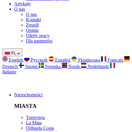
Artykuły
O nas
O nas
Kontakt
Zespół
Opinie
Oferty pracy
Dla partnerów
PL
English
Русский
Español
Українська
Français
Deutsch
Suomi
Svenska
Norsk
Nederlands
Italiano
Nieruchomości
MIASTA
Torrevieja
La Mata
Orihuela Costa