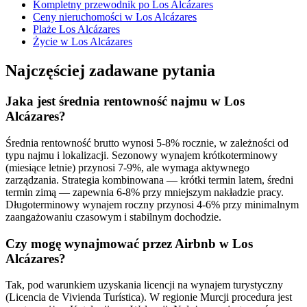
Kompletny przewodnik po Los Alcázares
Ceny nieruchomości w Los Alcázares
Plaże Los Alcázares
Życie w Los Alcázares
Najczęściej zadawane pytania
Jaka jest średnia rentowność najmu w Los
Alcázares?
Średnia rentowność brutto wynosi 5-8% rocznie, w zależności od
typu najmu i lokalizacji. Sezonowy wynajem krótkoterminowy
(miesiące letnie) przynosi 7-9%, ale wymaga aktywnego
zarządzania. Strategia kombinowana — krótki termin latem, średni
termin zimą — zapewnia 6-8% przy mniejszym nakładzie pracy.
Długoterminowy wynajem roczny przynosi 4-6% przy minimalnym
zaangażowaniu czasowym i stabilnym dochodzie.
Czy mogę wynajmować przez Airbnb w Los
Alcázares?
Tak, pod warunkiem uzyskania licencji na wynajem turystyczny
(Licencia de Vivienda Turística). W regionie Murcji procedura jest