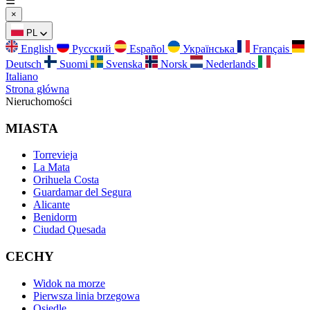
☰
×
PL
English
Русский
Español
Українська
Français
Deutsch
Suomi
Svenska
Norsk
Nederlands
Italiano
Strona główna
Nieruchomości
MIASTA
Torrevieja
La Mata
Orihuela Costa
Guardamar del Segura
Alicante
Benidorm
Ciudad Quesada
CECHY
Widok na morze
Pierwsza linia brzegowa
Osiedle