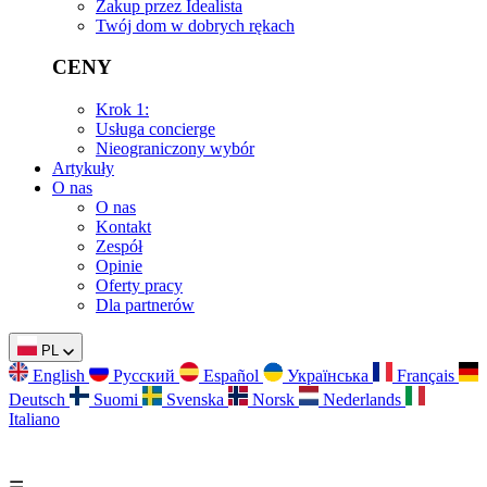
Zakup przez Idealista
Twój dom w dobrych rękach
CENY
Krok 1:
Usługa concierge
Nieograniczony wybór
Artykuły
O nas
O nas
Kontakt
Zespół
Opinie
Oferty pracy
Dla partnerów
PL
English
Русский
Español
Українська
Français
Deutsch
Suomi
Svenska
Norsk
Nederlands
Italiano