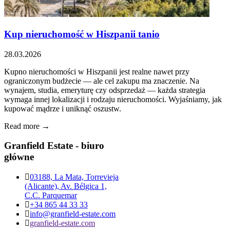
Kup nieruchomość w Hiszpanii tanio
28.03.2026
Kupno nieruchomości w Hiszpanii jest realne nawet przy
ograniczonym budżecie — ale cel zakupu ma znaczenie. Na
wynajem, studia, emeryturę czy odsprzedaż — każda strategia
wymaga innej lokalizacji i rodzaju nieruchomości. Wyjaśniamy, jak
kupować mądrze i uniknąć oszustw.
Read more →
Granfield Estate - biuro
główne
03188, La Mata, Torrevieja
(Alicante), Av. Bélgica 1,
C.C. Parquemar
+34 865 44 33 33
info@granfield-estate.com
granfield-estate.com