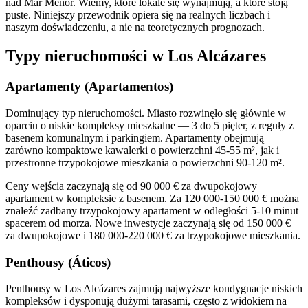
nad Mar Menor. Wiemy, które lokale się wynajmują, a które stoją
puste. Niniejszy przewodnik opiera się na realnych liczbach i
naszym doświadczeniu, a nie na teoretycznych prognozach.
Typy nieruchomości w Los Alcázares
Apartamenty (Apartamentos)
Dominujący typ nieruchomości. Miasto rozwinęło się głównie w
oparciu o niskie kompleksy mieszkalne — 3 do 5 pięter, z reguły z
basenem komunalnym i parkingiem. Apartamenty obejmują
zarówno kompaktowe kawalerki o powierzchni 45-55 m², jak i
przestronne trzypokojowe mieszkania o powierzchni 90-120 m².
Ceny wejścia zaczynają się od 90 000 € za dwupokojowy
apartament w kompleksie z basenem. Za 120 000-150 000 € można
znaleźć zadbany trzypokojowy apartament w odległości 5-10 minut
spacerem od morza. Nowe inwestycje zaczynają się od 150 000 €
za dwupokojowe i 180 000-220 000 € za trzypokojowe mieszkania.
Penthousy (Áticos)
Penthousy w Los Alcázares zajmują najwyższe kondygnacje niskich
kompleksów i dysponują dużymi tarasami, często z widokiem na