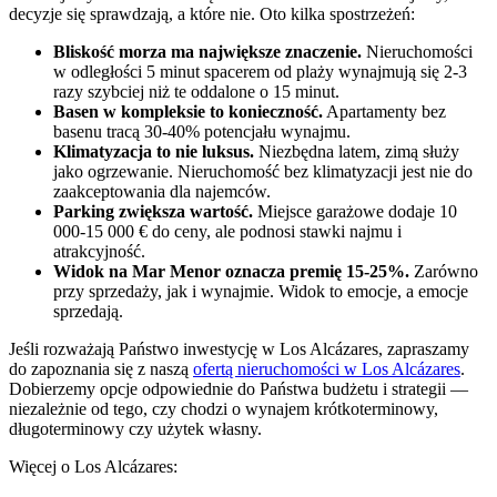
decyzje się sprawdzają, a które nie. Oto kilka spostrzeżeń:
Bliskość morza ma największe znaczenie.
Nieruchomości
w odległości 5 minut spacerem od plaży wynajmują się 2-3
razy szybciej niż te oddalone o 15 minut.
Basen w kompleksie to konieczność.
Apartamenty bez
basenu tracą 30-40% potencjału wynajmu.
Klimatyzacja to nie luksus.
Niezbędna latem, zimą służy
jako ogrzewanie. Nieruchomość bez klimatyzacji jest nie do
zaakceptowania dla najemców.
Parking zwiększa wartość.
Miejsce garażowe dodaje 10
000-15 000 € do ceny, ale podnosi stawki najmu i
atrakcyjność.
Widok na Mar Menor oznacza premię 15-25%.
Zarówno
przy sprzedaży, jak i wynajmie. Widok to emocje, a emocje
sprzedają.
Jeśli rozważają Państwo inwestycję w Los Alcázares, zapraszamy
do zapoznania się z naszą
ofertą nieruchomości w Los Alcázares
.
Dobierzemy opcje odpowiednie do Państwa budżetu i strategii —
niezależnie od tego, czy chodzi o wynajem krótkoterminowy,
długoterminowy czy użytek własny.
Więcej o Los Alcázares: