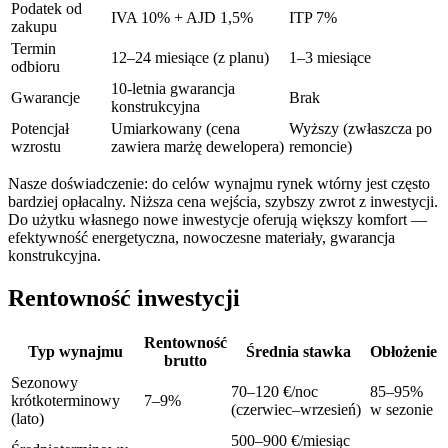
Podatek od
IVA 10% + AJD 1,5%
ITP 7%
zakupu
Termin
12–24 miesiące (z planu)
1–3 miesiące
odbioru
10-letnia gwarancja
Gwarancje
Brak
konstrukcyjna
Potencjał
Umiarkowany (cena
Wyższy (zwłaszcza po
wzrostu
zawiera marżę dewelopera)
remoncie)
Nasze doświadczenie: do celów wynajmu rynek wtórny jest często
bardziej opłacalny. Niższa cena wejścia, szybszy zwrot z inwestycji.
Do użytku własnego nowe inwestycje oferują większy komfort —
efektywność energetyczna, nowoczesne materiały, gwarancja
konstrukcyjna.
Rentowność inwestycji
Rentowność
Typ wynajmu
Średnia stawka
Obłożenie
brutto
Sezonowy
70–120 €/noc
85–95%
krótkoterminowy
7–9%
(czerwiec–wrzesień)
w sezonie
(lato)
500–900 €/miesiąc