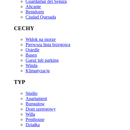
Guardamar del Segura
Alicante
Benidorm
Ciudad Quesada
CECHY
Widok na morze
Pierwsza linia brzegowa
Osiedle
Basen
Garaż lub parking
Winda
Klimatyzacja
TYP
Studio
Apartament
Bungalow
Dom szeregowy
Willa
Penthouse
Działka