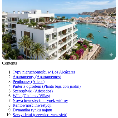
Contents
Typy nieruchomości w Los Alcázares
Apartamenty (Apartamentos)
Penthousy (Áticos)
Parter z ogrodem (Planta baja con jardín)
Szeregówki (Adosados)
Wille (Chalets / Villas)
Nowa inwestycja a rynek wtórny
Rentowność inwestycji
Dynamika rynku najmu
Szczyt letni (czerwiec–wrzesień)