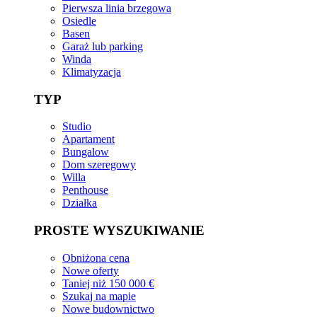
Pierwsza linia brzegowa
Osiedle
Basen
Garaż lub parking
Winda
Klimatyzacja
TYP
Studio
Apartament
Bungalow
Dom szeregowy
Willa
Penthouse
Działka
PROSTE WYSZUKIWANIE
Obniżona cena
Nowe oferty
Taniej niż 150 000 €
Szukaj na mapie
Nowe budownictwo