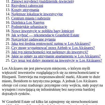
Zimowi rezydenci (październik–kwiecień)
Rezydenci całoroczni
Koszty utrzymania
Najlepsze lokalizacje inwestycyjne
Centrum miasta i nabrzeże
Dzielnica Los Narejos
Podmiejskie urbanizacje
Nowe inwestycje w pobliżu bazy lotniczej
Jak wybrać — rekomendacje Granfield Estate
Najczęściej zadawane pytania
Jaka jest średnia rentowność najmu w Los Alcázares?
Czy mogę wynajmować przez Airbnb w Los Alcázares?
Jaki typ nieruchomości jest najlepszy do inwestycji?
Jakie są opłaty za utrzymanie apartamentu w Los Alcázares?
Czy teraz jest dobry moment na inwestycję w Los Alcázares?
Los Alcázares nie jest pierwszym miejscem, o którym myśli
większość inwestorów rozglądających się za nieruchomościami w
Hiszpanii. Torrevieja ma rozpoznawalność marki, Alicante to duże
miasto, Benidorm to turystyczna potęga. A jednak Los Alcázares
oferuje coś coraz rzadszego: przystępne ceny wejścia, stały popyt na
wynajem i rozwijającą się infrastrukturę bez nasycenia bardziej
dojrzałych rynków.
W Granfield Estate od kilku lat zajmujemy się nieruchomościami