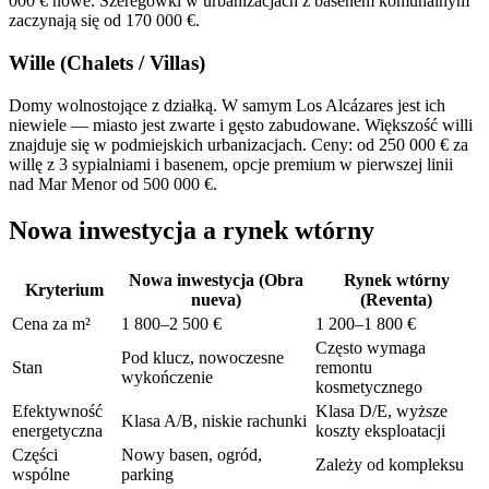
000 € nowe. Szeregówki w urbanizacjach z basenem komunalnym
zaczynają się od 170 000 €.
Wille (Chalets / Villas)
Domy wolnostojące z działką. W samym Los Alcázares jest ich
niewiele — miasto jest zwarte i gęsto zabudowane. Większość willi
znajduje się w podmiejskich urbanizacjach. Ceny: od 250 000 € za
willę z 3 sypialniami i basenem, opcje premium w pierwszej linii
nad Mar Menor od 500 000 €.
Nowa inwestycja a rynek wtórny
Nowa inwestycja (Obra
Rynek wtórny
Kryterium
nueva)
(Reventa)
Cena za m²
1 800–2 500 €
1 200–1 800 €
Często wymaga
Pod klucz, nowoczesne
Stan
remontu
wykończenie
kosmetycznego
Efektywność
Klasa D/E, wyższe
Klasa A/B, niskie rachunki
energetyczna
koszty eksploatacji
Części
Nowy basen, ogród,
Zależy od kompleksu
wspólne
parking