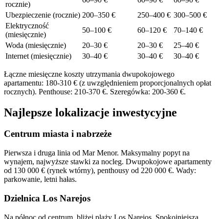
rocznie)
Ubezpieczenie (rocznie)
200–350 €
250–400 €
300–500 €
Elektryczność
50–100 €
60–120 €
70–140 €
(miesięcznie)
Woda (miesięcznie)
20–30 €
20–30 €
25–40 €
Internet (miesięcznie)
30–40 €
30–40 €
30–40 €
Łączne miesięczne koszty utrzymania dwupokojowego
apartamentu: 180-310 € (z uwzględnieniem proporcjonalnych opłat
rocznych). Penthouse: 210-370 €. Szeregówka: 200-360 €.
Najlepsze lokalizacje inwestycyjne
Centrum miasta i nabrzeże
Pierwsza i druga linia od Mar Menor. Maksymalny popyt na
wynajem, najwyższe stawki za nocleg. Dwupokojowe apartamenty
od 130 000 € (rynek wtórny), penthousy od 220 000 €. Wady:
parkowanie, letni hałas.
Dzielnica Los Narejos
Na północ od centrum, bliżej plaży Los Narejos. Spokojniejsza,