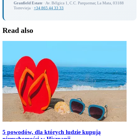
Granfield Estate
· Av. Bélgica 1, C.C. Parquemar, La Mata, 03188
Torrevieja ·
+34 865 44 33 33
Read also
5 powodów, dla których ludzie kupują
nieruchomości w Hiszpanii