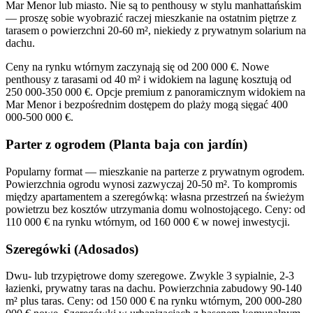
Mar Menor lub miasto. Nie są to penthousy w stylu manhattańskim
— proszę sobie wyobrazić raczej mieszkanie na ostatnim piętrze z
tarasem o powierzchni 20-60 m², niekiedy z prywatnym solarium na
dachu.
Ceny na rynku wtórnym zaczynają się od 200 000 €. Nowe
penthousy z tarasami od 40 m² i widokiem na lagunę kosztują od
250 000-350 000 €. Opcje premium z panoramicznym widokiem na
Mar Menor i bezpośrednim dostępem do plaży mogą sięgać 400
000-500 000 €.
Parter z ogrodem (Planta baja con jardín)
Popularny format — mieszkanie na parterze z prywatnym ogrodem.
Powierzchnia ogrodu wynosi zazwyczaj 20-50 m². To kompromis
między apartamentem a szeregówką: własna przestrzeń na świeżym
powietrzu bez kosztów utrzymania domu wolnostojącego. Ceny: od
110 000 € na rynku wtórnym, od 160 000 € w nowej inwestycji.
Szeregówki (Adosados)
Dwu- lub trzypiętrowe domy szeregowe. Zwykle 3 sypialnie, 2-3
łazienki, prywatny taras na dachu. Powierzchnia zabudowy 90-140
m² plus taras. Ceny: od 150 000 € na rynku wtórnym, 200 000-280