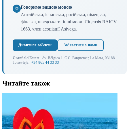
Говоримо вашою мовою
🌐
Англійська, іспанська, російська, німецька,
фінська, шведська та інші мови. Ліцензія RAICV
1663, член асоціації Asivega.
Дивитися обʼєкти
Звʼязатися з нами
Granfield Estate
· Av. Bélgica 1, C.C. Parquemar, La Mata, 03188
Torrevieja ·
+34 865 44 33 33
Читайте також