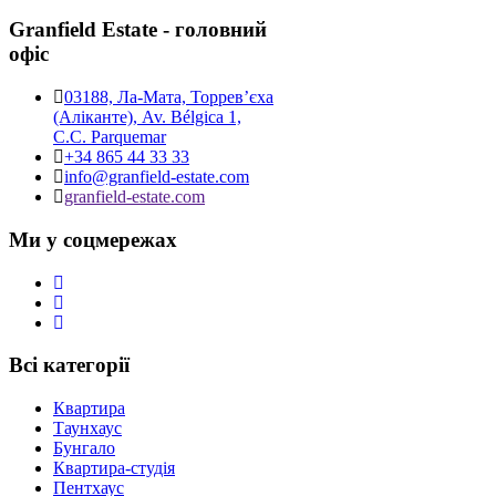
Granfield Estate - головний
офіс
03188, Ла-Мата, Торревʼєха
(Аліканте), Av. Bélgica 1,
C.C. Parquemar
+34 865 44 33 33
info@granfield-estate.com
granfield-estate.com
Ми у соцмережах
Всі категорії
Квартира
Таунхаус
Бунгало
Квартира-студія
Пентхаус