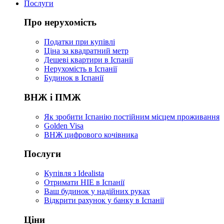
Послуги
Про нерухомість
Податки при купівлі
Ціна за квадратний метр
Дешеві квартири в Іспанії
Нерухомість в Іспанії
Будинок в Іспанії
ВНЖ і ПМЖ
Як зробити Іспанію постійним місцем проживання
Golden Visa
ВНЖ цифрового кочівника
Послуги
Купівля з Idealista
Отримати НІЕ в Іспанії
Ваш будинок у надійних руках
Відкрити рахунок у банку в Іспанії
Ціни