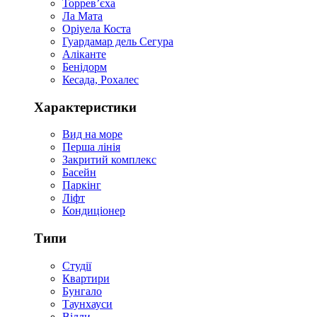
Торревʼєха
Ла Мата
Оріуела Коста
Гуардамар дель Сегура
Аліканте
Бенідорм
Кесада, Рохалес
Характеристики
Вид на море
Перша лінія
Закритий комплекс
Басейн
Паркінг
Ліфт
Кондиціонер
Типи
Студії
Квартири
Бунгало
Таунхауси
Вілли