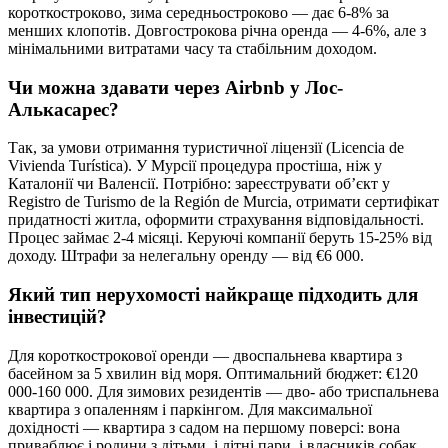
короткостроково, зима середньостроково — дає 6-8% за
менших клопотів. Довгострокова річна оренда — 4-6%, але з
мінімальними витратами часу та стабільним доходом.
Чи можна здавати через Airbnb у Лос-
Алькасарес?
Так, за умови отримання туристичної ліцензії (Licencia de
Vivienda Turística). У Мурсії процедура простіша, ніж у
Каталонії чи Валенсії. Потрібно: зареєструвати обʼєкт у
Registro de Turismo de la Región de Murcia, отримати сертифікат
придатності житла, оформити страхування відповідальності.
Процес займає 2-4 місяці. Керуючі компанії беруть 15-25% від
доходу. Штрафи за нелегальну оренду — від €6 000.
Який тип нерухомості найкраще підходить для
інвестицій?
Для короткострокової оренди — двоспальнева квартира з
басейном за 5 хвилин від моря. Оптимальний бюджет: €120
000-160 000. Для зимових резидентів — дво- або триспальнева
квартира з опаленням і паркінгом. Для максимальної
дохідності — квартира з садом на першому поверсі: вона
приваблює і родини з дітьми, і літні пари, і власників собак.