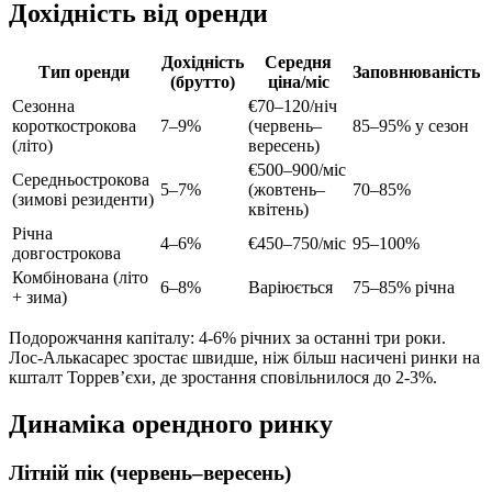
Дохідність від оренди
Дохідність
Середня
Тип оренди
Заповнюваність
(брутто)
ціна/міс
Сезонна
€70–120/ніч
короткострокова
7–9%
(червень–
85–95% у сезон
(літо)
вересень)
€500–900/міс
Середньострокова
5–7%
(жовтень–
70–85%
(зимові резиденти)
квітень)
Річна
4–6%
€450–750/міс
95–100%
довгострокова
Комбінована (літо
6–8%
Варіюється
75–85% річна
+ зима)
Подорожчання капіталу: 4-6% річних за останні три роки.
Лос-Алькасарес зростає швидше, ніж більш насичені ринки на
кшталт Торревʼєхи, де зростання сповільнилося до 2-3%.
Динаміка орендного ринку
Літній пік (червень–вересень)