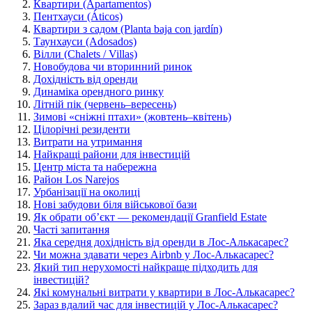
Квартири (Apartamentos)
Пентхауси (Áticos)
Квартири з садом (Planta baja con jardín)
Таунхауси (Adosados)
Вілли (Chalets / Villas)
Новобудова чи вторинний ринок
Дохідність від оренди
Динаміка орендного ринку
Літній пік (червень–вересень)
Зимові «сніжні птахи» (жовтень–квітень)
Цілорічні резиденти
Витрати на утримання
Найкращі райони для інвестицій
Центр міста та набережна
Район Los Narejos
Урбанізації на околиці
Нові забудови біля військової бази
Як обрати обʼєкт — рекомендації Granfield Estate
Часті запитання
Яка середня дохідність від оренди в Лос-Алькасарес?
Чи можна здавати через Airbnb у Лос-Алькасарес?
Який тип нерухомості найкраще підходить для
інвестицій?
Які комунальні витрати у квартири в Лос-Алькасарес?
Зараз вдалий час для інвестицій у Лос-Алькасарес?