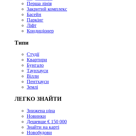
Перша лінія
Закритий комплекс
Басейн
Паркінг
Ліфт
Кондиціонер
Типи
Студії
Квартири
Бунгало
Таунхауси
Вілли
Пентхауси
Землі
ЛЕГКО ЗНАЙТИ
Знижена ціна
Новинки
Дешевше € 150 000
Знайти на карті
Новобудови