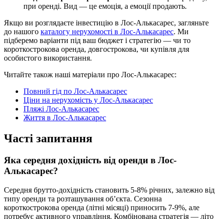
при оренді. Вид — це емоція, а емоції продають.
Якщо ви розглядаєте інвестицію в Лос-Алькасарес, загляньте
до нашого
каталогу нерухомості в Лос-Алькасарес
. Ми
підберемо варіанти під ваш бюджет і стратегію — чи то
короткострокова оренда, довгострокова, чи купівля для
особистого використання.
Читайте також наші матеріали про Лос-Алькасарес:
Повний гід по Лос-Алькасарес
Ціни на нерухомість у Лос-Алькасарес
Пляжі Лос-Алькасарес
Життя в Лос-Алькасарес
Часті запитання
Яка середня дохідність від оренди в Лос-
Алькасарес?
Середня брутто-дохідність становить 5-8% річних, залежно від
типу оренди та розташування обʼєкта. Сезонна
короткострокова оренда (літні місяці) приносить 7-9%, але
потребує активного управління. Комбінована стратегія — літо