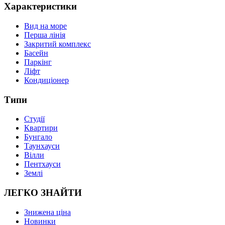
Характеристики
Вид на море
Перша лінія
Закритий комплекс
Басейн
Паркінг
Ліфт
Кондиціонер
Типи
Студії
Квартири
Бунгало
Таунхауси
Вілли
Пентхауси
Землі
ЛЕГКО ЗНАЙТИ
Знижена ціна
Новинки