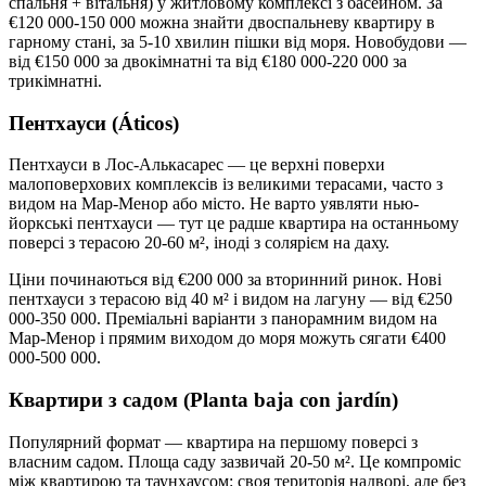
спальня + вітальня) у житловому комплексі з басейном. За
€120 000-150 000 можна знайти двоспальневу квартиру в
гарному стані, за 5-10 хвилин пішки від моря. Новобудови —
від €150 000 за двокімнатні та від €180 000-220 000 за
трикімнатні.
Пентхауси (Áticos)
Пентхауси в Лос-Алькасарес — це верхні поверхи
малоповерхових комплексів із великими терасами, часто з
видом на Мар-Менор або місто. Не варто уявляти нью-
йоркські пентхауси — тут це радше квартира на останньому
поверсі з терасою 20-60 м², іноді з солярієм на даху.
Ціни починаються від €200 000 за вторинний ринок. Нові
пентхауси з терасою від 40 м² і видом на лагуну — від €250
000-350 000. Преміальні варіанти з панорамним видом на
Мар-Менор і прямим виходом до моря можуть сягати €400
000-500 000.
Квартири з садом (Planta baja con jardín)
Популярний формат — квартира на першому поверсі з
власним садом. Площа саду зазвичай 20-50 м². Це компроміс
між квартирою та таунхаусом: своя територія надворі, але без