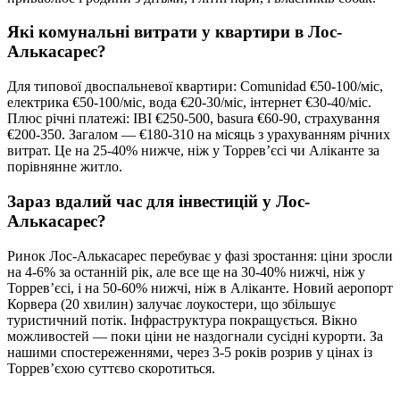
Які комунальні витрати у квартири в Лос-
Алькасарес?
Для типової двоспальневої квартири: Comunidad €50-100/міс,
електрика €50-100/міс, вода €20-30/міс, інтернет €30-40/міс.
Плюс річні платежі: IBI €250-500, basura €60-90, страхування
€200-350. Загалом — €180-310 на місяць з урахуванням річних
витрат. Це на 25-40% нижче, ніж у Торревʼєсі чи Аліканте за
порівнянне житло.
Зараз вдалий час для інвестицій у Лос-
Алькасарес?
Ринок Лос-Алькасарес перебуває у фазі зростання: ціни зросли
на 4-6% за останній рік, але все ще на 30-40% нижчі, ніж у
Торревʼєсі, і на 50-60% нижчі, ніж в Аліканте. Новий аеропорт
Корвера (20 хвилин) залучає лоукостери, що збільшує
туристичний потік. Інфраструктура покращується. Вікно
можливостей — поки ціни не наздогнали сусідні курорти. За
нашими спостереженнями, через 3-5 років розрив у цінах із
Торревʼєхою суттєво скоротиться.