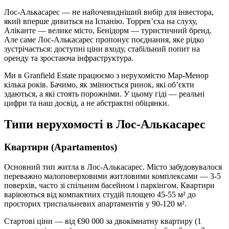
Лос-Алькасарес — не найочевидніший вибір для інвестора,
який вперше дивиться на Іспанію. Торревʼєха на слуху,
Аліканте — велике місто, Бенідорм — туристичний бренд.
Але саме Лос-Алькасарес пропонує поєднання, яке рідко
зустрічається: доступні ціни входу, стабільний попит на
оренду та зростаюча інфраструктура.
Ми в Granfield Estate працюємо з нерухомістю Мар-Менор
кілька років. Бачимо, як змінюється ринок, які обʼєкти
здаються, а які стоять порожніми. У цьому гіді — реальні
цифри та наш досвід, а не абстрактні обіцянки.
Типи нерухомості в Лос-Алькасарес
Квартири (Apartamentos)
Основний тип житла в Лос-Алькасарес. Місто забудовувалося
переважно малоповерховими житловими комплексами — 3-5
поверхів, часто зі спільним басейном і паркінгом. Квартири
варіюються від компактних студій площею 45-55 м² до
просторих триспальневих апартаментів у 90-120 м².
Стартові ціни — від €90 000 за двокімнатну квартиру (1