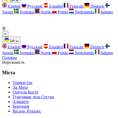
UA
English
Русский
Español
Français
Deutsch
Suomi
Svenska
Norsk
Polski
Nederlands
Italiano
☰
×
UA
English
Русский
Español
Français
Deutsch
Suomi
Svenska
Norsk
Polski
Nederlands
Italiano
Головна
Нерухомість
Міста
Торревʼєха
Ла Мата
Оріуела Коста
Гуардамар дель Сегура
Аліканте
Бенідорм
Кесада, Рохалес