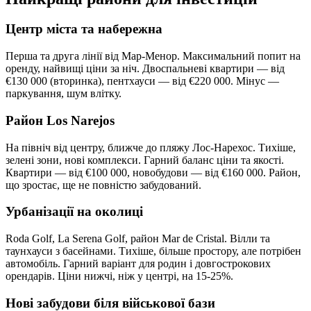
Центр міста та набережна
Перша та друга лінії від Мар-Менор. Максимальний попит на
оренду, найвищі ціни за ніч. Двоспальневі квартири — від
€130 000 (вторинка), пентхауси — від €220 000. Мінус —
паркування, шум влітку.
Район Los Narejos
На північ від центру, ближче до пляжу Лос-Нарехос. Тихіше,
зелені зони, нові комплекси. Гарний баланс ціни та якості.
Квартири — від €100 000, новобудови — від €160 000. Район,
що зростає, ще не повністю забудований.
Урбанізації на околиці
Roda Golf, La Serena Golf, район Mar de Cristal. Вілли та
таунхауси з басейнами. Тихіше, більше простору, але потрібен
автомобіль. Гарний варіант для родин і довгострокових
орендарів. Ціни нижчі, ніж у центрі, на 15-25%.
Нові забудови біля військової бази