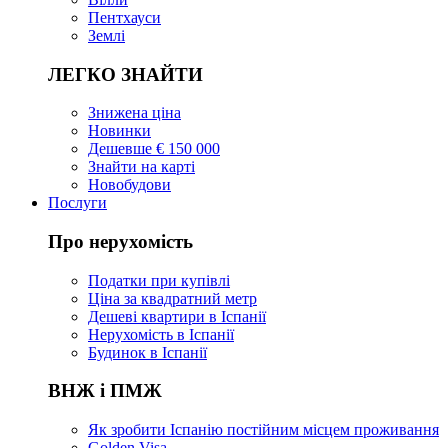
Пентхауси
Землі
ЛЕГКО ЗНАЙТИ
Знижена ціна
Новинки
Дешевше € 150 000
Знайти на карті
Новобудови
Послуги
Про нерухомість
Податки при купівлі
Ціна за квадратний метр
Дешеві квартири в Іспанії
Нерухомість в Іспанії
Будинок в Іспанії
ВНЖ і ПМЖ
Як зробити Іспанію постійним місцем проживання
Golden Visa