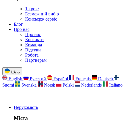
1 крок:
Безмежний вибір
Консьєрж сервіс
Блог
Про нас
Про нас
Контакти
Команда
Відгуки
Робота
Партнерам
UA
English
Русский
Español
Français
Deutsch
Suomi
Svenska
Norsk
Polski
Nederlands
Italiano
Нерухомість
Міста