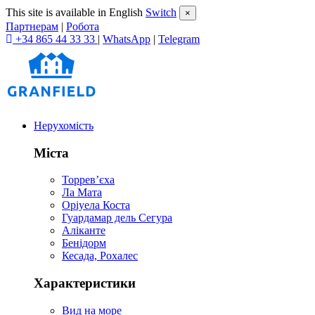
This site is available in English
Switch
×
Партнерам
|
Робота
+34 865 44 33 33
|
WhatsApp
|
Telegram
Нерухомість
Міста
Торревʼєха
Ла Мата
Оріуела Коста
Гуардамар дель Сегура
Аліканте
Бенідорм
Кесада, Рохалес
Характеристики
Вид на море