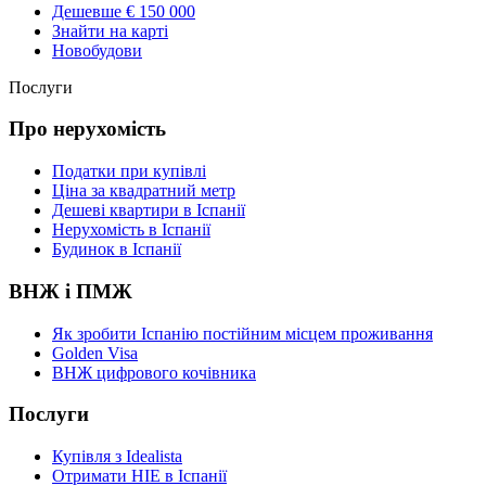
Дешевше € 150 000
Знайти на карті
Новобудови
Послуги
Про нерухомість
Податки при купівлі
Ціна за квадратний метр
Дешеві квартири в Іспанії
Нерухомість в Іспанії
Будинок в Іспанії
ВНЖ і ПМЖ
Як зробити Іспанію постійним місцем проживання
Golden Visa
ВНЖ цифрового кочівника
Послуги
Купівля з Idealista
Отримати НІЕ в Іспанії