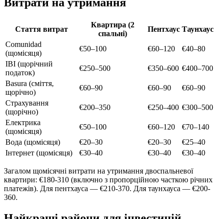
Витрати на утримання
Квартира (2
Стаття витрат
Пентхаус
Таунхаус
спальні)
Comunidad
€50–100
€60–120
€40–80
(щомісяця)
IBI (щорічний
€250–500
€350–600
€400–700
податок)
Basura (сміття,
€60–90
€60–90
€60–90
щорічно)
Страхування
€200–350
€250–400
€300–500
(щорічно)
Електрика
€50–100
€60–120
€70–140
(щомісяця)
Вода (щомісяця)
€20–30
€20–30
€25–40
Інтернет (щомісяця)
€30–40
€30–40
€30–40
Загалом щомісячні витрати на утримання двоспальневої
квартири: €180-310 (включно з пропорційною часткою річних
платежів). Для пентхауса — €210-370. Для таунхауса — €200-
360.
Найкращі райони для інвестицій