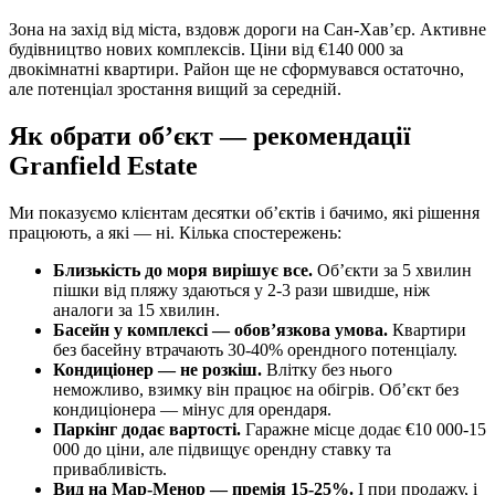
Зона на захід від міста, вздовж дороги на Сан-Хавʼєр. Активне
будівництво нових комплексів. Ціни від €140 000 за
двокімнатні квартири. Район ще не сформувався остаточно,
але потенціал зростання вищий за середній.
Як обрати обʼєкт — рекомендації
Granfield Estate
Ми показуємо клієнтам десятки обʼєктів і бачимо, які рішення
працюють, а які — ні. Кілька спостережень:
Близькість до моря вирішує все.
Обʼєкти за 5 хвилин
пішки від пляжу здаються у 2-3 рази швидше, ніж
аналоги за 15 хвилин.
Басейн у комплексі — обовʼязкова умова.
Квартири
без басейну втрачають 30-40% орендного потенціалу.
Кондиціонер — не розкіш.
Влітку без нього
неможливо, взимку він працює на обігрів. Обʼєкт без
кондиціонера — мінус для орендаря.
Паркінг додає вартості.
Гаражне місце додає €10 000-15
000 до ціни, але підвищує орендну ставку та
привабливість.
Вид на Мар-Менор — премія 15-25%.
І при продажу, і