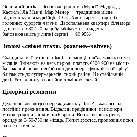
Основний потік — іспанські родини з Мурсії, Мадрида,
Кастильї-Ла-Манчі. Мар-Менор — традиційне місце
відпочинку для мурсійців, і Лос-Алькасарес — один із
головних курортів лагуни. Двоспальнева квартира біля моря
здається за €80-120 на добу, мінімум на тиждень.
Заповнюваність у липні-серпні — 90-95%.
Зимові «сніжні птахи» (жовтень–квітень)
Скандинави, британці, німці, голландці приїжджають на 3-6
місяців. Знімають на весь період, платять €500-900 на місяць.
Їм важливі: опалення (або кондиціонер з функцією обігріву),
близькість до супермаркетів, тихий район. Це стабільний
дохід без клопоту з постійною зміною гостей.
Цілорічні резиденти
Дедалі більше людей переїжджають у Лос-Алькасарес на
постійне проживання. Віддалені працівники, пенсіонери,
молоді родини з північної Європи. Вони шукають річну
оренду за €450-750 на місяць. Попит зростає, пропозиція поки
що не насичена.