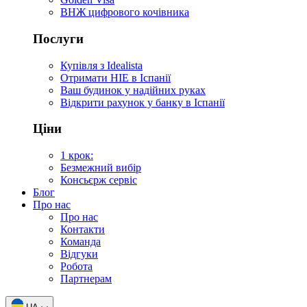
ВНЖ цифрового кочівника
Послуги
Купівля з Idealista
Отримати НІЕ в Іспанії
Ваш будинок у надійних руках
Відкрити рахунок у банку в Іспанії
Ціни
1 крок:
Безмежний вибір
Консьєрж сервіс
Блог
Про нас
Про нас
Контакти
Команда
Відгуки
Робота
Партнерам