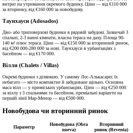
витрат на утримання окремого будинку. Ціни — від €110 000
за вторинку, від €160 000 за новобудову.
Таунхауси (Adosados)
Дво- або триповерхові будинки в рядовій забудові. Зазвичай 3
спальні, 2-3 ванні кімнати, власна тераса на даху. Площа 90-
140 м² плюс тераса. Ціни — від €150 000 за вторинний ринок,
від €200 000-280 000 за нові. Таунхауси в урбанізаціях з
басейном — від €170 000.
Вілли (Chalets / Villas)
Окремі будинки з ділянкою. У самому Лос-Алькасарес їх
небагато — місто компактне й забудоване щільно. Основна
маса вілл — у приміських урбанізаціях. Ціни — від €250 000
за віллу з 3 спальнями та басейном, преміальні варіанти на
першій лінії Мар-Менор — від €500 000.
Новобудова чи вторинний ринок
Новобудова (Obra
Вторинний
Параметр
nueva)
ринок (Reventa)