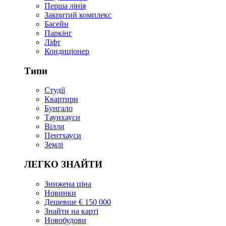
Перша лінія
Закритий комплекс
Басейн
Паркінг
Ліфт
Кондиціонер
Типи
Студії
Квартири
Бунгало
Таунхауси
Вілли
Пентхауси
Землі
ЛЕГКО ЗНАЙТИ
Знижена ціна
Новинки
Дешевше € 150 000
Знайти на карті
Новобудови