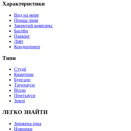
Характеристики
Вид на море
Перша лінія
Закритий комплекс
Басейн
Паркінг
Ліфт
Кондиціонер
Типи
Студії
Квартири
Бунгало
Таунхауси
Вілли
Пентхауси
Землі
ЛЕГКО ЗНАЙТИ
Знижена ціна
Новинки