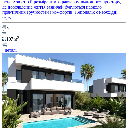
поверховістю й розміреним характером вуличного простору,
де повсякденне життя зазвичай будуються навколо
практичних зручностей і комфортів. Неподалік є необхідні
серв
3
2
2
107 м
деталі