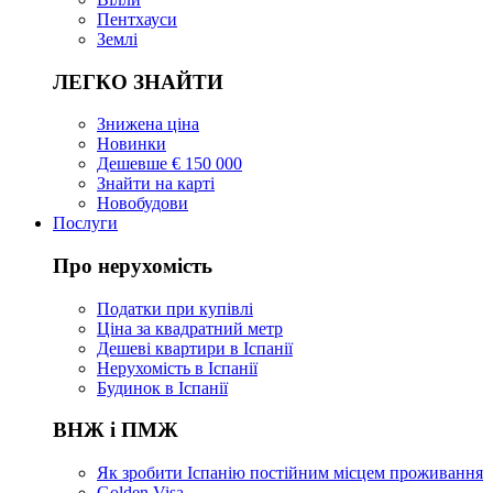
Пентхауси
Землі
ЛЕГКО ЗНАЙТИ
Знижена ціна
Новинки
Дешевше € 150 000
Знайти на карті
Новобудови
Послуги
Про нерухомість
Податки при купівлі
Ціна за квадратний метр
Дешеві квартири в Іспанії
Нерухомість в Іспанії
Будинок в Іспанії
ВНЖ і ПМЖ
Як зробити Іспанію постійним місцем проживання
Golden Visa