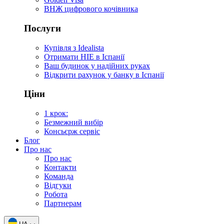
ВНЖ цифрового кочівника
Послуги
Купівля з Idealista
Отримати НІЕ в Іспанії
Ваш будинок у надійних руках
Відкрити рахунок у банку в Іспанії
Ціни
1 крок:
Безмежний вибір
Консьєрж сервіс
Блог
Про нас
Про нас
Контакти
Команда
Відгуки
Робота
Партнерам