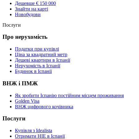
Дешевше € 150 000
Знайти на карті
Новобудови
Послуги
Про нерухомість
Податки при купівлі
Ціна за квадратний метр
Дешеві квартири в Іспанії
Нерухомість в Іспанії
Будинок в Іспанії
ВНЖ і ПМЖ
Як зробити Іспанію постійним місцем проживання
Golden Visa
ВНЖ цифрового кочівника
Послуги
Купівля з Idealista
Отримати НІЕ в Іспанії