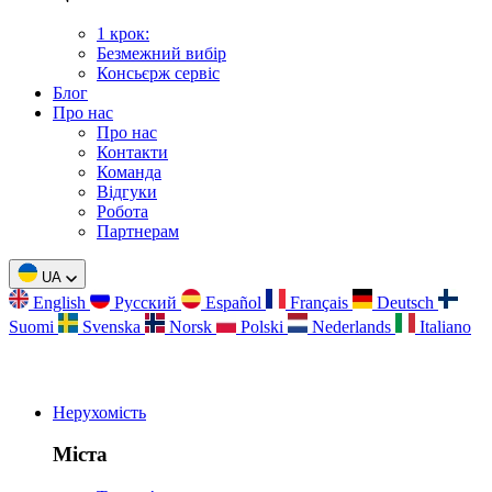
1 крок:
Безмежний вибір
Консьєрж сервіс
Блог
Про нас
Про нас
Контакти
Команда
Відгуки
Робота
Партнерам
UA
English
Русский
Español
Français
Deutsch
Suomi
Svenska
Norsk
Polski
Nederlands
Italiano
Нерухомість
Міста