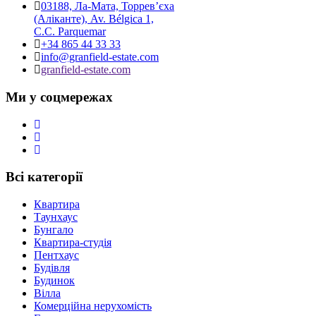
03188, Ла-Мата, Торревʼєха
(Аліканте), Av. Bélgica 1,
C.C. Parquemar
+34 865 44 33 33
info@granfield-estate.com
granfield-estate.com
Ми у соцмережах
Всі категорії
Квартира
Таунхаус
Бунгало
Квартира-студія
Пентхаус
Будівля
Будинок
Вілла
Комерційна нерухомість