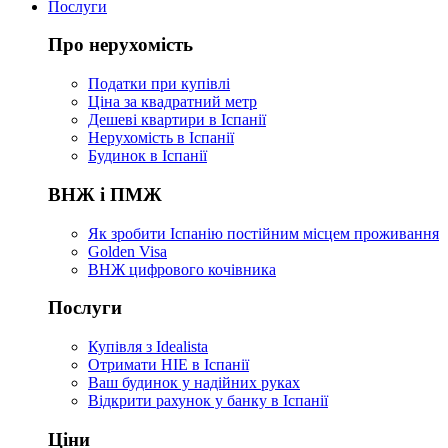
Послуги
Про нерухомість
Податки при купівлі
Ціна за квадратний метр
Дешеві квартири в Іспанії
Нерухомість в Іспанії
Будинок в Іспанії
ВНЖ і ПМЖ
Як зробити Іспанію постійним місцем проживання
Golden Visa
ВНЖ цифрового кочівника
Послуги
Купівля з Idealista
Отримати НІЕ в Іспанії
Ваш будинок у надійних руках
Відкрити рахунок у банку в Іспанії
Ціни