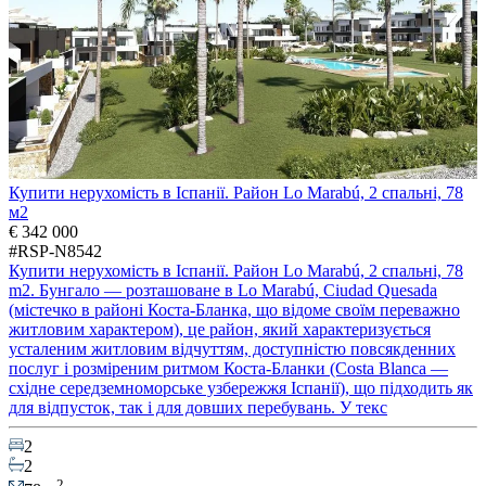
Купити нерухомість в Іспанії. Район Lo Marabú, 2 спальні, 78
м2
€ 342 000
#RSP-N8542
Купити нерухомість в Іспанії. Район Lo Marabú, 2 спальні, 78
m2. Бунгало — розташоване в Lo Marabú, Ciudad Quesada
(містечко в районі Коста-Бланка, що відоме своїм переважно
житловим характером), це район, який характеризується
усталеним житловим відчуттям, доступністю повсякденних
послуг і розміреним ритмом Коста-Бланки (Costa Blanca —
східне середземноморське узбережжя Іспанії), що підходить як
для відпусток, так і для довших перебувань. У текс
2
2
2