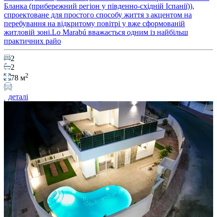
Бланка (прибережний регіон у південно-східній Іспанії)),
спроектоване для простого способу життя з акцентом на
перебування на відкритому повітрі у вже сформованій
житловій зоні.Lo Marabú вважається одним із найбільш
практичних райо
2
2
2
78 м
деталі