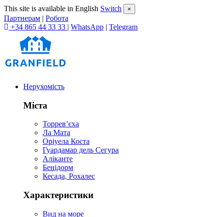
This site is available in English
Switch
×
Партнерам
|
Робота
+34 865 44 33 33
|
WhatsApp
|
Telegram
Нерухомість
Міста
Торревʼєха
Ла Мата
Оріуела Коста
Гуардамар дель Сегура
Аліканте
Бенідорм
Кесада, Рохалес
Характеристики
Вид на море