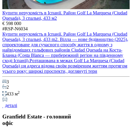
Купити нерухомість в Іспанії. Район Golf La Marquesa (Ciudad
Quesada), 3 спальні, 433 м2
€ 598 000
#RSP-N6034
Купити нерухомість в Іспанії. Район Golf La Marquesa (Ciudad
Quesada), 3 спальні, 433 m2. Вілла — нове будівництво (2025),
спроектоване для сучасного способу життя в одному з
найвідоміших гольфових районів Ciudad Quesada на Коста-
Бланка (Costa Blanca — прибережний регіон на південному
сході Іспанії).Розташована в межах Golf La Marquesa (Ciudad
Quesada) ця адреса відома своїм розміреним життям протягом
усього року: широкі проспекти, доглянуті тери
3
2
2
433 м
деталі
Granfield Estate - головний
офіс