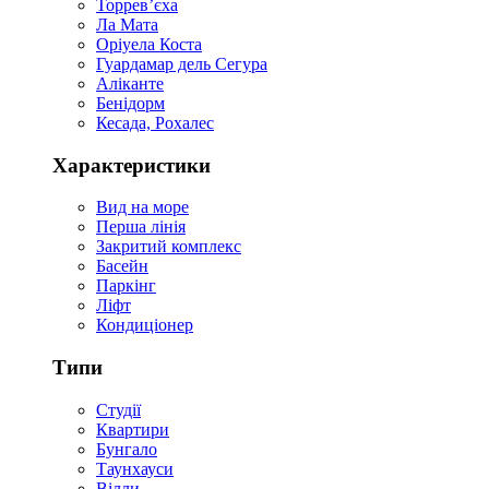
Торревʼєха
Ла Мата
Оріуела Коста
Гуардамар дель Сегура
Аліканте
Бенідорм
Кесада, Рохалес
Характеристики
Вид на море
Перша лінія
Закритий комплекс
Басейн
Паркінг
Ліфт
Кондиціонер
Типи
Студії
Квартири
Бунгало
Таунхауси
Вілли