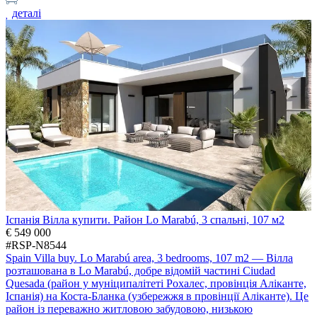
деталі
Іспанія Вілла купити. Район Lo Marabú, 3 спальні, 107 м2
€ 549 000
#RSP-N8544
Spain Villa buy. Lo Marabú area, 3 bedrooms, 107 m2 — Вілла
розташована в Lo Marabú, добре відомій частині Ciudad
Quesada (район у муніципалітеті Рохалес, провінція Аліканте,
Іспанія) на Коста-Бланка (узбережжя в провінції Аліканте). Це
район із переважно житловою забудовою, низькою