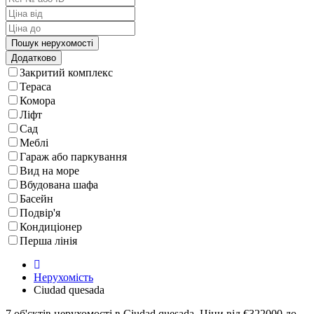
Додатково
Закритий комплекс
Тераса
Комора
Ліфт
Сад
Меблі
Гараж або паркування
Вид на море
Вбудована шафа
Басейн
Подвір'я
Кондиціонер
Перша лінія
Нерухомість
Ciudad quesada
7 об'єктів нерухомості в Ciudad quesada. Ціни від €322000 до