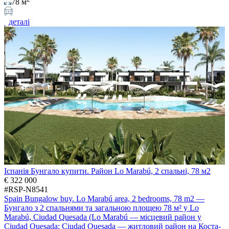
78 м
деталі
Іспанія Бунгало купити. Район Lo Marabú, 2 спальні, 78 м2
€ 322 000
#RSP-N8541
Spain Bungalow buy. Lo Marabú area, 2 bedrooms, 78 m2 —
Бунгало з 2 спальнями та загальною площею 78 м² у Lo
Marabú, Ciudad Quesada (Lo Marabú — місцевий район у
Ciudad Quesada; Ciudad Quesada — житловий район на Коста-