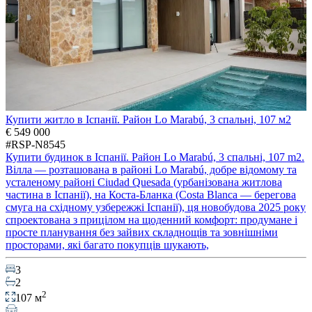
Купити житло в Іспанії. Район Lo Marabú, 3 спальні, 107 м2
€ 549 000
#RSP-N8545
Купити будинок в Іспанії. Район Lo Marabú, 3 спальні, 107 m2.
Вілла — розташована в районі Lo Marabú, добре відомому та
усталеному районі Ciudad Quesada (урбанізована житлова
частина в Іспанії), на Коста-Бланка (Costa Blanca — берегова
смуга на східному узбережжі Іспанії), ця новобудова 2025 року
спроектована з прицілом на щоденний комфорт: продумане і
просте планування без зайвих складнощів та зовнішніми
просторами, які багато покупців шукають,
3
2
2
107 м