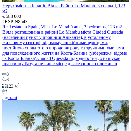
Нерухомість в Іспанії, Вілла. Район Lo Marabú, 3 спальні, 123
м2
€ 588 000
#RSP-N8543
Real estate in Spain, Villa. Lo Marabú area, 3 bedrooms, 123 m2.
Вілла розташована в районі Lo Marabú міста Ciudad Quesada
(населений пункт у провінції Аліканте), в усталеному
житловому секторі, відомому спокійними вулицями,
постійною спільнотою впродовж року та зручними умовами
для повсякденного життя на Коста-Бланка (узбережжя, відоме
як Коста-Бланка).Ciudad Quesada підходить тим, хто шукає
практичну базу, а не лише місце для сезонного проживан
3
3
2
123 м
деталі