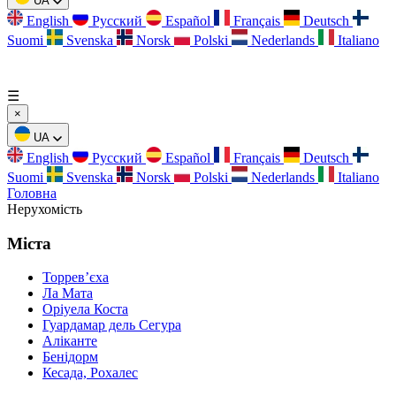
UA
English
Русский
Español
Français
Deutsch
Suomi
Svenska
Norsk
Polski
Nederlands
Italiano
☰
×
UA
English
Русский
Español
Français
Deutsch
Suomi
Svenska
Norsk
Polski
Nederlands
Italiano
Головна
Нерухомість
Міста
Торревʼєха
Ла Мата
Оріуела Коста
Гуардамар дель Сегура
Аліканте
Бенідорм
Кесада, Рохалес