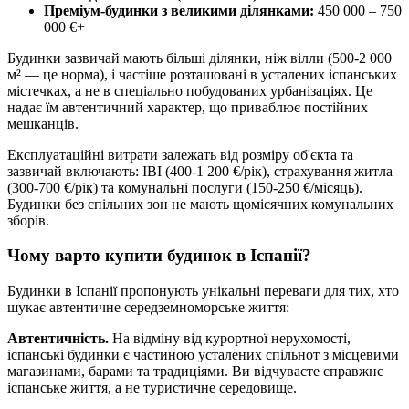
Преміум-будинки з великими ділянками:
450 000 – 750
000 €+
Будинки зазвичай мають більші ділянки, ніж вілли (500-2 000
м² — це норма), і частіше розташовані в усталених іспанських
містечках, а не в спеціально побудованих урбанізаціях. Це
надає їм автентичний характер, що приваблює постійних
мешканців.
Експлуатаційні витрати залежать від розміру об'єкта та
зазвичай включають: IBI (400-1 200 €/рік), страхування житла
(300-700 €/рік) та комунальні послуги (150-250 €/місяць).
Будинки без спільних зон не мають щомісячних комунальних
зборів.
Чому варто купити будинок в Іспанії?
Будинки в Іспанії пропонують унікальні переваги для тих, хто
шукає автентичне середземноморське життя:
Автентичність.
На відміну від курортної нерухомості,
іспанські будинки є частиною усталених спільнот з місцевими
магазинами, барами та традиціями. Ви відчуваєте справжнє
іспанське життя, а не туристичне середовище.