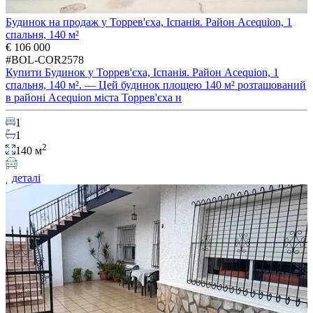
Будинок на продаж у Торрев'єха, Іспанія. Район Acequion, 1
спальня, 140 м²
€ 106 000
#BOL-COR2578
Купити Будинок у Торрев'єха, Іспанія. Район Acequion, 1
спальня, 140 м². — Цей будинок площею 140 м² розташований
в районі Acequion міста Торрев'єха н
1
1
2
140 м
деталі