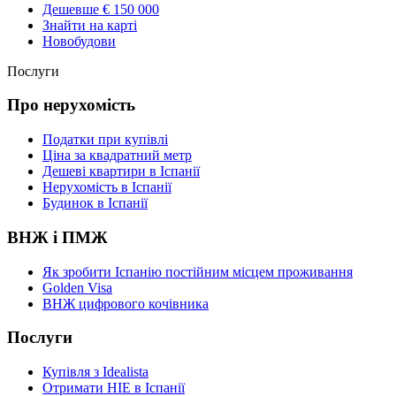
Дешевше € 150 000
Знайти на карті
Новобудови
Послуги
Про нерухомість
Податки при купівлі
Ціна за квадратний метр
Дешеві квартири в Іспанії
Нерухомість в Іспанії
Будинок в Іспанії
ВНЖ і ПМЖ
Як зробити Іспанію постійним місцем проживання
Golden Visa
ВНЖ цифрового кочівника
Послуги
Купівля з Idealista
Отримати НІЕ в Іспанії