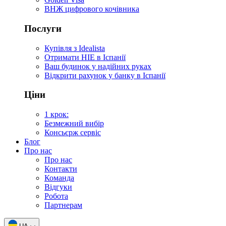
ВНЖ цифрового кочівника
Послуги
Купівля з Idealista
Отримати НІЕ в Іспанії
Ваш будинок у надійних руках
Відкрити рахунок у банку в Іспанії
Ціни
1 крок:
Безмежний вибір
Консьєрж сервіс
Блог
Про нас
Про нас
Контакти
Команда
Відгуки
Робота
Партнерам