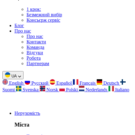
1 крок:
Безмежний вибір
Консьєрж сервіс
Блог
Про нас
Про нас
Контакти
Команда
Відгуки
Робота
Партнерам
UA
English
Русский
Español
Français
Deutsch
Suomi
Svenska
Norsk
Polski
Nederlands
Italiano
Нерухомість
Міста