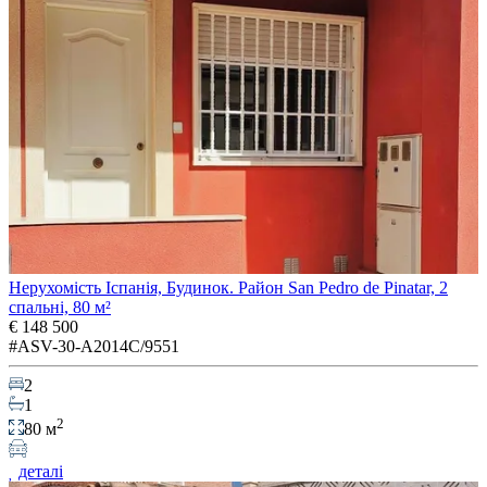
Нерухомість Іспанія, Будинок. Район San Pedro de Pinatar, 2
спальні, 80 м²
€ 148 500
#ASV-30-A2014C/9551
2
1
2
80 м
деталі