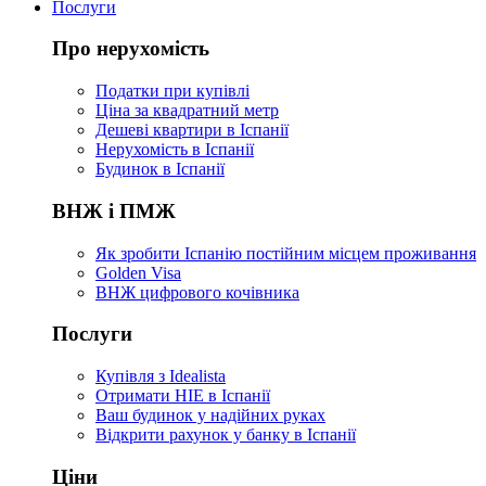
Послуги
Про нерухомість
Податки при купівлі
Ціна за квадратний метр
Дешеві квартири в Іспанії
Нерухомість в Іспанії
Будинок в Іспанії
ВНЖ і ПМЖ
Як зробити Іспанію постійним місцем проживання
Golden Visa
ВНЖ цифрового кочівника
Послуги
Купівля з Idealista
Отримати НІЕ в Іспанії
Ваш будинок у надійних руках
Відкрити рахунок у банку в Іспанії
Ціни