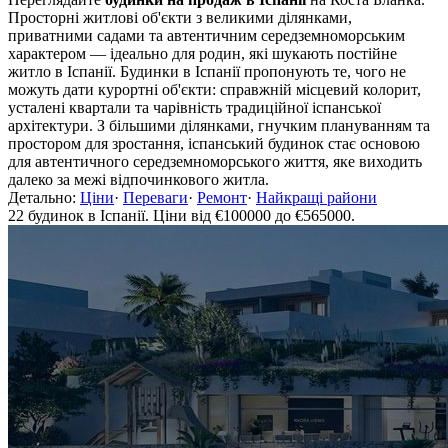
Просторні житлові об'єкти з великими ділянками,
приватними садами та автентичним середземноморським
характером — ідеально для родин, які шукають постійне
житло в Іспанії. Будинки в Іспанії пропонують те, чого не
можуть дати курортні об'єкти: справжній місцевий колорит,
усталені квартали та чарівність традиційної іспанської
архітектури. З більшими ділянками, гнучким плануванням та
простором для зростання, іспанський будинок стає основою
для автентичного середземноморського життя, яке виходить
далеко за межі відпочинкового житла.
Детально:
Ціни
·
Переваги
·
Ремонт
·
Найкращі райони
22 будинок в Іспанії. Ціни від €100000 до €565000.