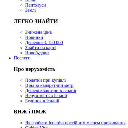
Пентхауси
Землі
ЛЕГКО ЗНАЙТИ
Знижена ціна
Новинки
Дешевше € 150 000
Знайти на карті
Новобудови
Послуги
Про нерухомість
Податки при купівлі
Ціна за квадратний метр
Дешеві квартири в Іспанії
Нерухомість в Іспанії
Будинок в Іспанії
ВНЖ і ПМЖ
Як зробити Іспанію постійним місцем проживання
Golden Visa