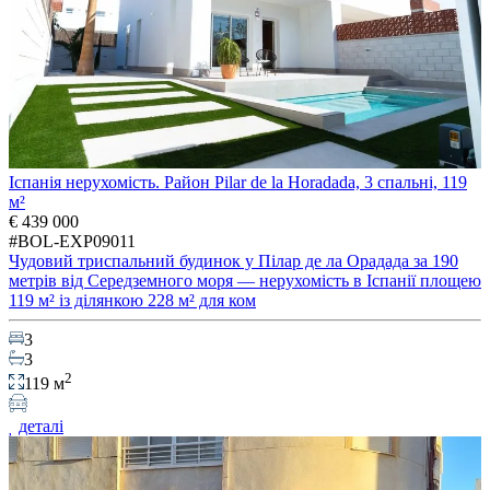
Іспанія нерухомість. Район Pilar de la Horadada, 3 спальні, 119
м²
€ 439 000
#BOL-EXP09011
Чудовий триспальний будинок у Пілар де ла Орадада за 190
метрів від Середземного моря — нерухомість в Іспанії площею
119 м² із ділянкою 228 м² для ком
3
3
2
119 м
деталі