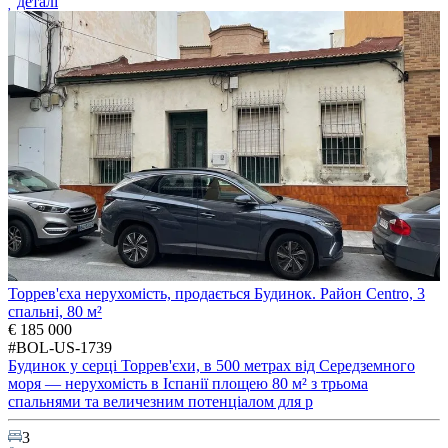
деталі
Торрев'єха нерухомість, продається Будинок. Район Centro, 3
спальні, 80 м²
€ 185 000
#BOL-US-1739
Будинок у серці Торрев'єхи, в 500 метрах від Середземного
моря — нерухомість в Іспанії площею 80 м² з трьома
спальнями та величезним потенціалом для р
3