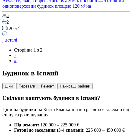
Агуас Нуевас, Торрев'єхаНерухомість в Іспанії — затишний
одноповерховий будинок площею 120 м² на
4
2
2
120 м
деталі
Сторінка 1 з 2
›
»
Будинок в Іспанії
Ціни
Переваги
Ремонт
Найкращі райони
Скільки коштують будинки в Іспанії?
Ціни на будинки на Коста Бланка значно різняться залежно від
стану та розташування:
Під ремонт:
120 000 – 225 000 €
Готові до заселення (3-4 спальні):
225 000 – 450 000 €