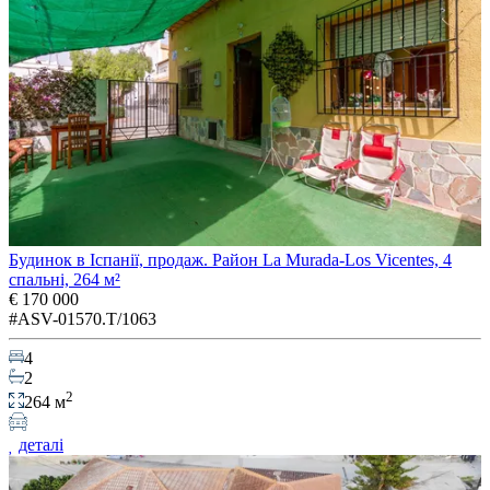
Будинок в Іспанії, продаж. Район La Murada-Los Vicentes, 4
спальні, 264 м²
€ 170 000
#ASV-01570.T/1063
4
2
2
264 м
деталі