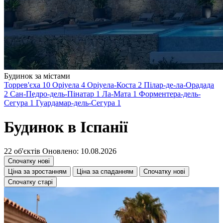
Будинок за містами
Торрев'єха
10
Оріуела
4
Оріуела-Коста
2
Пілар-де-ла-Орадада
2
Сан-Педро-дель-Пінатар
1
Ла-Мата
1
Форментера-дель-
Сегура
1
Гуардамар-дель-Сегура
1
Будинок в Іспанії
22 об'єктів
Оновлено: 10.08.2026
Спочатку нові
Ціна за зростанням
Ціна за спаданням
Спочатку нові
Спочатку старі