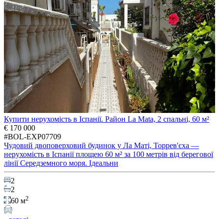
Купити нерухомість в Іспанії. Район La Mata, 2 спальні, 60 м²
€ 170 000
#BOL-EXP07709
Чудовий двоповерховий будинок у Ла Маті, Торрев'єха —
нерухомість в Іспанії площею 60 м² за 100 метрів від берегової
лінії Середземного моря. Ідеальни
2
2
2
60 м