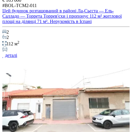
€ 165 000
#BOL-TCM2-011
Цей будинок розташований в районі Ла-Сьєста — Ель-
Салладо — Торрета Торрев'єхи і пропонує 112 м² житлової
площі на ділянці 71 м². Нерухомість в Іспані
2
2
2
112 м
деталі