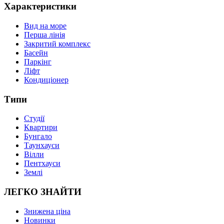
Характеристики
Вид на море
Перша лінія
Закритий комплекс
Басейн
Паркінг
Ліфт
Кондиціонер
Типи
Студії
Квартири
Бунгало
Таунхауси
Вілли
Пентхауси
Землі
ЛЕГКО ЗНАЙТИ
Знижена ціна
Новинки