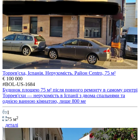
Торрев'єха, Іспанія. Нерухомість. Район Centro, 75 м²
€ 100 000
#BOL-US-1684
Будинок площею 75 м² після повного ремонту в самому центрі
Торрев'єхи — нерухомість в Іспанії з двома спальнями та
однією ванною кімнатою, лише 800 ме
1
2
75 м
деталі