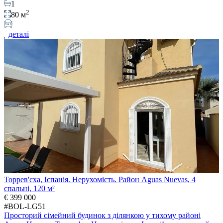
1
2
80 м
деталі
Торрев'єха, Іспанія. Нерухомість. Район Aguas Nuevas, 4
спальні, 120 м²
€ 399 000
#BOL-LG51
Просторий сімейний будинок з ділянкою у тихому районі