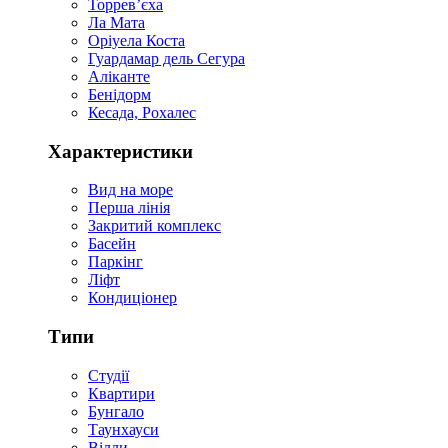
Торревʼєха
Ла Мата
Оріуела Коста
Гуардамар дель Сегура
Аліканте
Бенідорм
Кесада, Рохалес
Характеристики
Вид на море
Перша лінія
Закритий комплекс
Басейн
Паркінг
Ліфт
Кондиціонер
Типи
Студії
Квартири
Бунгало
Таунхауси
Вілли