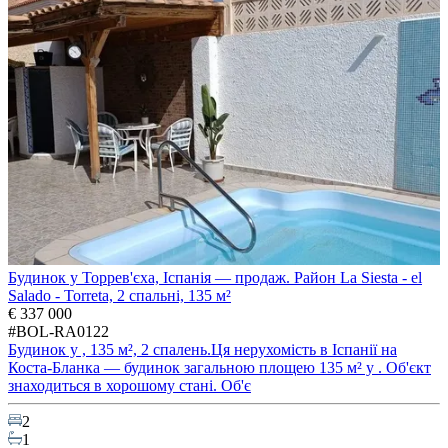
Будинок у Торрев'єха, Іспанія — продаж. Район La Siesta - el
Salado - Torreta, 2 спальні, 135 м²
€ 337 000
#BOL-RA0122
Будинок у , 135 м², 2 спалень.Ця нерухомість в Іспанії на
Коста-Бланка — будинок загальною площею 135 м² у . Об'єкт
знаходиться в хорошому стані. Об'є
2
1