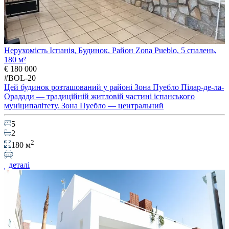
Нерухомість Іспанія, Будинок. Район Zona Pueblo, 5 спалень,
180 м²
€ 180 000
#BOL-20
Цей будинок розташований у районі Зона Пуебло Пілар-де-ла-
Орадади — традиційній житловій частині іспанського
муніципалітету. Зона Пуебло — центральний
5
2
2
180 м
деталі