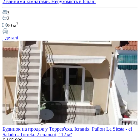
2 ванними кімнатами. Нерухомість в Іспані
3
2
2
90 м
деталі
Будинок на продаж у Торрев'єха, Іспанія. Район La Siesta - el
Salado - Torreta, 2 спальні, 112 м²