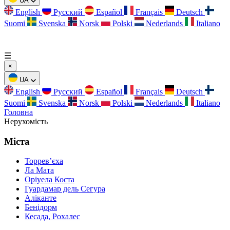
UA
English
Русский
Español
Français
Deutsch
Suomi
Svenska
Norsk
Polski
Nederlands
Italiano
☰
×
UA
English
Русский
Español
Français
Deutsch
Suomi
Svenska
Norsk
Polski
Nederlands
Italiano
Головна
Нерухомість
Міста
Торревʼєха
Ла Мата
Оріуела Коста
Гуардамар дель Сегура
Аліканте
Бенідорм
Кесада, Рохалес