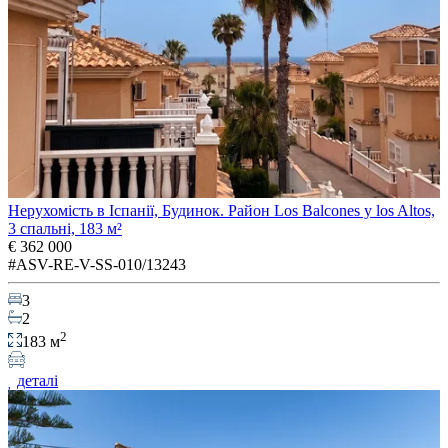
Нерухомість в Іспанії, Будинок. Район Los Balcones y los Altos,
3 спальні, 183 м²
€ 362 000
#ASV-RE-V-SS-010/13243
3
2
2
183 м
деталі