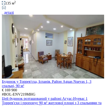
2
135 м
деталі
Будинок у Торрев'єха, Іспанія. Район Aguas Nuevas 1, 3
спальні, 90 м²
€ 169 900
#BOL-ENV219MHG
Цей будинок розташований у районі Агуас-Нуевас 1
Торрев'єхи і пропонує 90 м² житлової площі з 3 спальнями та