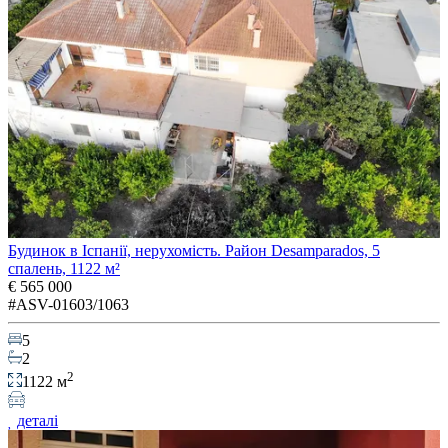
Будинок в Іспанії, нерухомість. Район Desamparados, 5
спалень, 1122 м²
€ 565 000
#ASV-01603/1063
5
2
2
1122 м
деталі