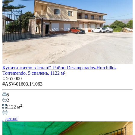
Купити житло в Іспанії. Район Desamparados-Hurchillo-
Torremendo, 5 спалень, 1122 м²
€ 565 000
#ASV-01603.1/1063
5
2
2
1122 м
деталі