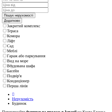
Додатково
Закритий комплекс
Тераса
Комора
Ліфт
Сад
Меблі
Гараж або паркування
Вид на море
Вбудована шафа
Басейн
Подвір'я
Кондиціонер
Перша лінія
Нерухомість
Будинок
Переглядайте
будинки на продаж в Іспанії
на Коста Бланка.