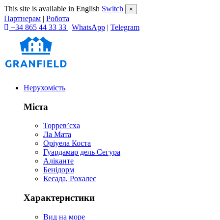
This site is available in English
Switch
×
Партнерам
|
Робота
+34 865 44 33 33
|
WhatsApp
|
Telegram
Нерухомість
Міста
Торревʼєха
Ла Мата
Оріуела Коста
Гуардамар дель Сегура
Аліканте
Бенідорм
Кесада, Рохалес
Характеристики
Вид на море