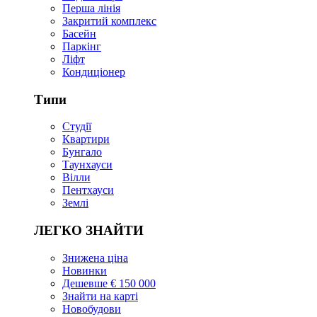
Перша лінія
Закритий комплекс
Басейн
Паркінг
Ліфт
Кондиціонер
Типи
Студії
Квартири
Бунгало
Таунхауси
Вілли
Пентхауси
Землі
ЛЕГКО ЗНАЙТИ
Знижена ціна
Новинки
Дешевше € 150 000
Знайти на карті
Новобудови