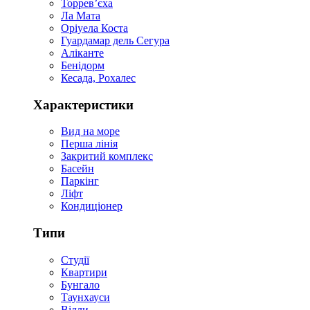
Торревʼєха
Ла Мата
Оріуела Коста
Гуардамар дель Сегура
Аліканте
Бенідорм
Кесада, Рохалес
Характеристики
Вид на море
Перша лінія
Закритий комплекс
Басейн
Паркінг
Ліфт
Кондиціонер
Типи
Студії
Квартири
Бунгало
Таунхауси
Вілли