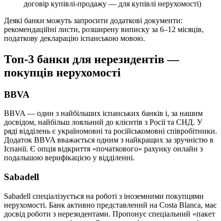
договір купівлі-продажу — для купівлі нерухомості)
Деякі банки можуть запросити додаткові документи:
рекомендаційні листи, розширену виписку за 6–12 місяців,
податкову декларацію іспанською мовою.
Топ-3 банки для нерезидентів —
покупців нерухомості
BBVA
BBVA — один з найбільших іспанських банків і, за нашим
досвідом, найбільш лояльний до клієнтів з Росії та СНД. У
ряді відділень є україномовні та російськомовні співробітники.
Додаток BBVA вважається одним з найкращих за зручністю в
Іспанії. Є опція відкриття «початкового» рахунку онлайн з
подальшою верифікацією у відділенні.
Sabadell
Sabadell спеціалізується на роботі з іноземними покупцями
нерухомості. Банк активно представлений на Costa Blanca, має
досвід роботи з нерезидентами. Пропонує спеціальний «пакет