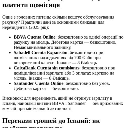
платити щомісяця
Одне з головних питань: скільки коштує обслуговування
рахунку? Практичні дані за основними банками для
нерезидентів (2025 рік):
BBVA Cuenta Online
: безкоштовно за однієї операції по
рахунку на місяць. Дебетова картка — безкоштовно.
Немає мінімального залишку.
Sabadell Cuenta Expansión
: безкоштовно при
щомісячних надходженнях від 700 € або при
використанні картки. Інакше — 8 €/місяць.
CaixaBank Cuenta sin comisiones
: безкоштовно при
доміциліюванні зарплати або 3 оплатах карткою на
місяць. Інакше — 8 €/місяць.
Santander Cuenta Online
: безкоштовно без умов.
Дебетова картка — безкоштовно.
Висновок: для нерезидента, який не отримує зарплату в
Іспанії, найбільш вигідні BBVA і Santander — без прихованих
комісій при мінімальній активності.
Перекази грошей до Іспанії: як