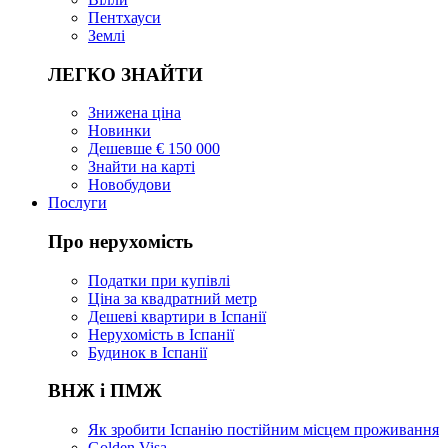
Пентхауси
Землі
ЛЕГКО ЗНАЙТИ
Знижена ціна
Новинки
Дешевше € 150 000
Знайти на карті
Новобудови
Послуги
Про нерухомість
Податки при купівлі
Ціна за квадратний метр
Дешеві квартири в Іспанії
Нерухомість в Іспанії
Будинок в Іспанії
ВНЖ і ПМЖ
Як зробити Іспанію постійним місцем проживання
Golden Visa