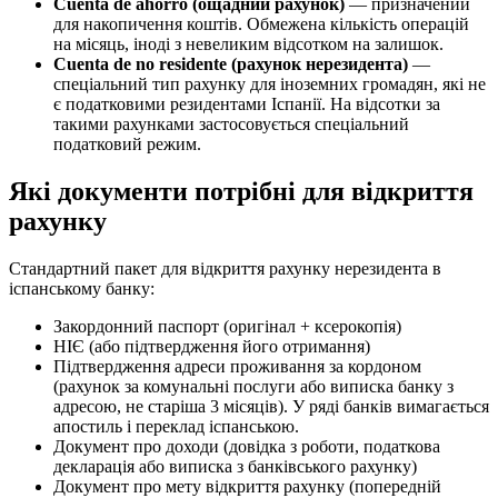
Cuenta de ahorro (ощадний рахунок)
— призначений
для накопичення коштів. Обмежена кількість операцій
на місяць, іноді з невеликим відсотком на залишок.
Cuenta de no residente (рахунок нерезидента)
—
спеціальний тип рахунку для іноземних громадян, які не
є податковими резидентами Іспанії. На відсотки за
такими рахунками застосовується спеціальний
податковий режим.
Які документи потрібні для відкриття
рахунку
Стандартний пакет для відкриття рахунку нерезидента в
іспанському банку:
Закордонний паспорт (оригінал + ксерокопія)
НІЄ (або підтвердження його отримання)
Підтвердження адреси проживання за кордоном
(рахунок за комунальні послуги або виписка банку з
адресою, не старіша 3 місяців). У ряді банків вимагається
апостиль і переклад іспанською.
Документ про доходи (довідка з роботи, податкова
декларація або виписка з банківського рахунку)
Документ про мету відкриття рахунку (попередній