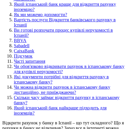
Який іспанський банк краще для відкриття рахунку
іноземцю?
Як ми можемо допомогти?
Вартість послуги Відкриття банківського рахунку в
Іспанії
Ви готові розпочати процес купівлі нерухомості в
Іспанії?
BBVA
Sabadell
CaixaBank
Підсумок
Часті запитання
Чи обов'язково відкривати рахунок в іспанському банку
для купівлі нерухомості?
Які документи потрібні для відкриття рахунку в
іспанському банку?
Чи можна відкрити рахунок в іспанському банку
дистанційно, не приїжджаючи?
Скільки часу займає відкриття рахунку в іспанському
банку?
Який іспанський банк найкраще підходить для
іноземців?
Відкрити рахунок у банку в Іспанії – що тут складного? Що я
рахунки в банку не відкривав? Зараз все в інтернеті можна