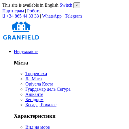
This site is available in English
Switch
×
Партнерам
|
Робота
+34 865 44 33 33
|
WhatsApp
|
Telegram
Нерухомість
Міста
Торревʼєха
Ла Мата
Оріуела Коста
Гуардамар дель Сегура
Аліканте
Бенідорм
Кесада, Рохалес
Характеристики
Вид на море