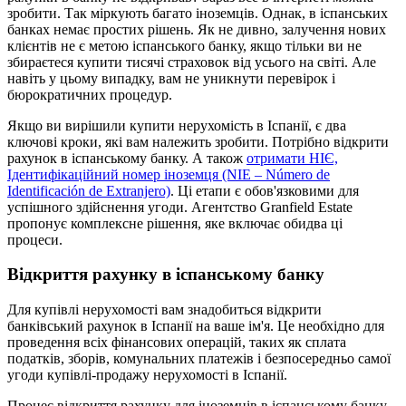
зробити. Так міркують багато іноземців. Однак, в іспанських
банках немає простих рішень. Як не дивно, залучення нових
клієнтів не є метою іспанського банку, якщо тільки ви не
збираєтеся купити тисячі страховок від усього на світі. Але
навіть у цьому випадку, вам не уникнути перевірок і
бюрократичних процедур.
Якщо ви вирішили купити нерухомість в Іспанії, є два
ключові кроки, які вам належить зробити. Потрібно відкрити
рахунок в іспанському банку. А також
отримати НІЄ,
Ідентифікаційний номер іноземця (NIE – Número de
Identificación de Extranjero)
. Ці етапи є обов'язковими для
успішного здійснення угоди. Агентство Granfield Estate
пропонує комплексне рішення, яке включає обидва ці
процеси.
Відкриття рахунку в іспанському банку
Для купівлі нерухомості вам знадобиться відкрити
банківський рахунок в Іспанії на ваше ім'я. Це необхідно для
проведення всіх фінансових операцій, таких як сплата
податків, зборів, комунальних платежів і безпосередньо самої
угоди купівлі-продажу нерухомості в Іспанії.
Процес відкриття рахунку для іноземців в іспанському банку