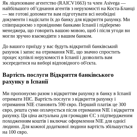
Як ліцензоване агентство (RAICV1663) та член Asivega —
найбільшого об’єднання агентів з нерухомості на Коста-Бланці
— ми готові допомогти вам підготувати всі необхідні
документи і надіслати їх до банку для відкриття рахунку. Ми
співпрацюємо з провідними банками Іспанії і підберемо
менеджера, що говорить вашою мовою, щоб і після угоди ви
могли зручно взаємодіяти з вашим банком.
До вашого приїзду у вас будуть відкритий банківський
рахунок і запис на отримання NIE, що значно спростить
процес купівлі нерухомості в Іспанії і дозволить вам
зосередитися на виборі відповідного об'єкта.
Вартість послуги Відкриття банківського
рахунку в Іспанії
Ми пропонуємо разом з відкриттям рахунку в банку в Іспанії
отримати НІЄ. Вартість послуги з відкриття рахунку і
отримання NIE становить 590 євро. Перший платіж це 300
євро, решта суми оплачується після отримання NIE і відкриття
рахунку. Ця ціна актуальна для громадян ЄС з підтвердженим
походженням коштів і включає оформлення NIE для однієї
людини. Для кожної додаткової людини вартість збільшується
на 100 євро.