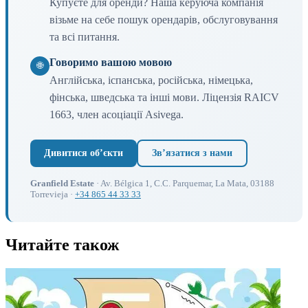
Купуєте для оренди? Наша керуюча компанія
візьме на себе пошук орендарів, обслуговування
та всі питання.
Говоримо вашою мовою
🌐
Англійська, іспанська, російська, німецька,
фінська, шведська та інші мови. Ліцензія RAICV
1663, член асоціації Asivega.
Дивитися обʼєкти
Звʼязатися з нами
Granfield Estate
· Av. Bélgica 1, C.C. Parquemar, La Mata, 03188
Torrevieja ·
+34 865 44 33 33
Читайте також