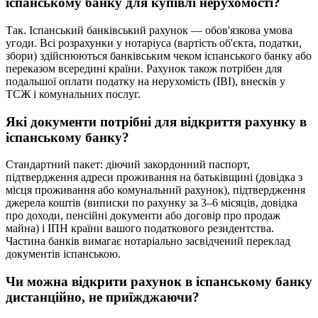
іспанському банку для купівлі нерухомості?
Так. Іспанський банківський рахунок — обов'язкова умова
угоди. Всі розрахунки у нотаріуса (вартість об'єкта, податки,
збори) здійснюються банківським чеком іспанського банку або
переказом всередині країни. Рахунок також потрібен для
подальшої оплати податку на нерухомість (IBI), внесків у
ТСЖ і комунальних послуг.
Які документи потрібні для відкриття рахунку в
іспанському банку?
Стандартний пакет: діючий закордонний паспорт,
підтвердження адреси проживання на батьківщині (довідка з
місця проживання або комунальний рахунок), підтвердження
джерела коштів (виписки по рахунку за 3–6 місяців, довідка
про доходи, пенсійні документи або договір про продаж
майна) і ІПН країни вашого податкового резидентства.
Частина банків вимагає нотаріально засвідчений переклад
документів іспанською.
Чи можна відкрити рахунок в іспанському банку
дистанційно, не приїжджаючи?