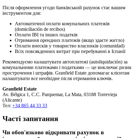
Після оформлення угоди банківський рахунок стає вашим
інструментом для:
Автоматичної оплати комунальних платежів
(domiciliación de recibos)
Оплати IBI та інших податків
Отримання орендних платежів (якщо здаєте житло)
Оплати внесків у товариство власників (comunidad)
Всіх повсякденних витрат при перебуванні в Іспанії
Рекомендуємо налаштувати автоплатежі (autoliquidación) за
комунальними платежами і податками — це виключає ризик
прострочення і штрафів. Granfield Estate допомагає клієнтам
налаштувати все необхідне після отримання ключів.
Granfield Estate
Av. Bélgica 1, C.C. Parquemar, La Mata, 03188 Torrevieja
(Alicante)
Тел:
+34 865 44 33 33
Часті запитання
Чи обов'язково відкривати рахунок в