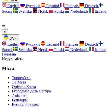
UA
English
Русский
Español
Français
Deutsch
Suomi
Svenska
Norsk
Polski
Nederlands
Italiano
☰
×
UA
English
Русский
Español
Français
Deutsch
Suomi
Svenska
Norsk
Polski
Nederlands
Italiano
Головна
Нерухомість
Міста
Торревʼєха
Ла Мата
Оріуела Коста
Гуардамар дель Сегура
Аліканте
Бенідорм
Кесада, Рохалес