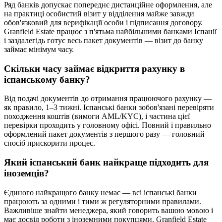
Ряд банків допускає попереднє дистанційне оформлення, але
на практиці особистий візит у відділення майже завжди
обов'язковий для верифікації особи і підписання договору.
Granfield Estate працює з п'ятьма найбільшими банками Іспанії
і заздалегідь готує весь пакет документів — візит до банку
займає мінімум часу.
Скільки часу займає відкриття рахунку в
іспанському банку?
Від подачі документів до отримання працюючого рахунку —
як правило, 1–3 тижні. Іспанські банки зобов'язані перевіряти
походження коштів (вимоги AML/KYC), і частина цієї
перевірки проходить у головному офісі. Повний і правильно
оформлений пакет документів з першого разу — головний
спосіб прискорити процес.
Який іспанський банк найкраще підходить для
іноземців?
Єдиного найкращого банку немає — всі іспанські банки
працюють за одними і тими ж регуляторними правилами.
Важливіше знайти менеджера, який говорить вашою мовою і
має досвід роботи з іноземними покупцями. Granfield Estate