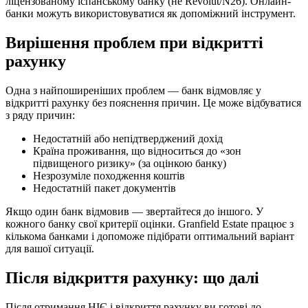
ліцензованому іспанському банку (не Revolut/N26). Онлайн-
банки можуть використовуватися як допоміжний інструмент.
Вирішення проблем при відкритті
рахунку
Одна з найпоширеніших проблем — банк відмовляє у
відкритті рахунку без пояснення причин. Це може відбуватися
з ряду причин:
Недостатній або непідтверджений дохід
Країна проживання, що відноситься до «зон
підвищеного ризику» (за оцінкою банку)
Незрозуміле походження коштів
Недостатній пакет документів
Якщо один банк відмовив — звертайтеся до іншого. У
кожного банку свої критерії оцінки. Granfield Estate працює з
кількома банками і допоможе підібрати оптимальний варіант
для вашої ситуації.
Після відкриття рахунку: що далі
Після отримання НІЄ і відкриття рахунку ви готові до