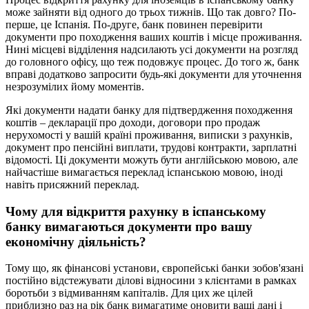
може зайняти від одного до трьох тижнів. Що так довго? По-
перше, це Іспанія. По-друге, банк повинен перевірити
документи про походження ваших коштів і місце проживання.
Нині місцеві відділення надсилають усі документи на розгляд
до головного офісу, що теж подовжує процес. До того ж, банк
вправі додатково запросити будь-які документи для уточнення
незрозумілих йому моментів.
Які документи надати банку для підтвердження походження
коштів – декларації про доходи, договори про продаж
нерухомості у вашій країні проживання, виписки з рахунків,
документ про пенсійні виплати, трудові контракти, зарплатні
відомості. Ці документи можуть бути англійською мовою, але
найчастіше вимагається переклад іспанською мовою, іноді
навіть присяжний переклад.
Чому для відкриття рахунку в іспанському
банку вимагаються документи про вашу
економічну діяльність?
Тому що, як фінансові установи, європейські банки зобов'язані
постійно відстежувати ділові відносини з клієнтами в рамках
боротьби з відмиванням капіталів. Для цих же цілей
приблизно раз на рік банк вимагатиме оновити ваші дані і