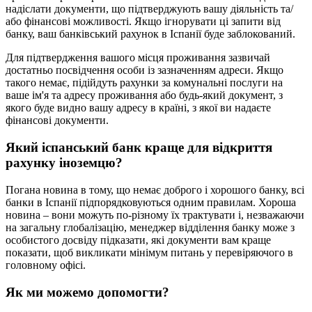
надіслати документи, що підтверджують вашу діяльність та/
або фінансові можливості. Якщо ігнорувати ці запити від
банку, ваш банківський рахунок в Іспанії буде заблокований.
Для підтвердження вашого місця проживання зазвичай
достатньо посвідчення особи із зазначенням адреси. Якщо
такого немає, підійдуть рахунки за комунальні послуги на
ваше ім'я та адресу проживання або будь-який документ, з
якого буде видно вашу адресу в країні, з якої ви надаєте
фінансові документи.
Який іспанський банк краще для відкриття
рахунку іноземцю?
Погана новина в тому, що немає доброго і хорошого банку, всі
банки в Іспанії підпорядковуються одним правилам. Хороша
новина – вони можуть по-різному їх трактувати і, незважаючи
на загальну глобалізацію, менеджер відділення банку може з
особистого досвіду підказати, які документи вам краще
показати, щоб викликати мінімум питань у перевіряючого в
головному офісі.
Як ми можемо допомогти?