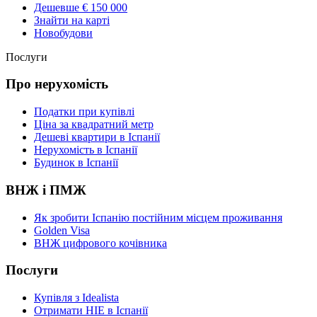
Дешевше € 150 000
Знайти на карті
Новобудови
Послуги
Про нерухомість
Податки при купівлі
Ціна за квадратний метр
Дешеві квартири в Іспанії
Нерухомість в Іспанії
Будинок в Іспанії
ВНЖ і ПМЖ
Як зробити Іспанію постійним місцем проживання
Golden Visa
ВНЖ цифрового кочівника
Послуги
Купівля з Idealista
Отримати НІЕ в Іспанії