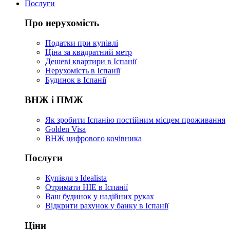
Послуги
Про нерухомість
Податки при купівлі
Ціна за квадратний метр
Дешеві квартири в Іспанії
Нерухомість в Іспанії
Будинок в Іспанії
ВНЖ і ПМЖ
Як зробити Іспанію постійним місцем проживання
Golden Visa
ВНЖ цифрового кочівника
Послуги
Купівля з Idealista
Отримати НІЕ в Іспанії
Ваш будинок у надійних руках
Відкрити рахунок у банку в Іспанії
Ціни