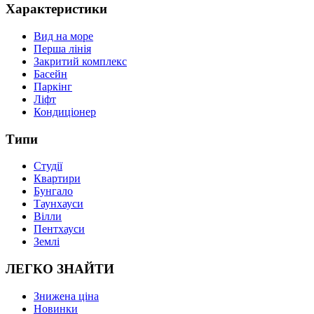
Характеристики
Вид на море
Перша лінія
Закритий комплекс
Басейн
Паркінг
Ліфт
Кондиціонер
Типи
Студії
Квартири
Бунгало
Таунхауси
Вілли
Пентхауси
Землі
ЛЕГКО ЗНАЙТИ
Знижена ціна
Новинки