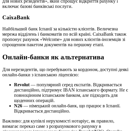
для нових резидентів», який спрощує відкриття рахунку і
включає базові банківські послуги.
CaixaBank
Найбільший банк Іспанії за кількістю клієнтів. Величезна
мережа відділень і банкоматів по всій країні. CaixaBank також
пропонує рахунок «Welcome» для нових клієнтів-іноземців зі
спрощеним пакетом документів на першому етапі.
Онлайн-банки як альтернатива
Для нерезидентів, що перебувають за кордоном, доступні деякі
онлайн-банки з іспанською ліцензією:
Revolut
— популярний серед експатів. Відкривається
дистанційно, підтримує IBAN іспанського формату. Не є
повноцінним іспанським банком, але підходить для
щоденних операцій.
N26
— німецький онлайн-банк, що працює в Іспанії.
Відкривається дистанційно.
Важливо: для купівлі нерухомості нотаріус, як правило,
вимагає переказ саме з розрахункового рахунку в