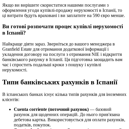
Якщо ви вирішите скористатися нашими послугами з
оформлення угоди купівлі-продажу нерухомості в Іспанії, то
ці витрати будуть враховані і ви заплатите на 590 євро менше.
Ви готові розпочати процес купівлі нерухомості
в Іспанії?
Найкраще діяти зараз. Зверніться до вашого менеджера в
Granfield Estate для отримання додаткової інформації і
укладення договору на послуги з отримання NIE і відкриття
банківського рахунку в Іспанії. Ця підготовка заощадить вам
час і спростить подальші кроки з пошуку і купівлі
нерухомості.
Типи банківських рахунків в Іспанії
В іспанських банках існує кілька типів рахунків для іноземних
клієнтів:
Cuenta corriente (поточний рахунок)
— базовий
рахунок для щоденних операцій. До нього прив'язана
дебетова картка. Використовується для оплати рахунків,
податків, покупок.