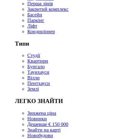
Перша лінія
Закритий комплекс
Басейн
Паркінг
Ліфт
Кондиціонер
Типи
Студії
Квартири
Бунгало
Таунхауси
Вілли
Пентхауси
Землі
ЛЕГКО ЗНАЙТИ
Знижена ціна
Новинки
Дешевше € 150 000
Знайти на карті
Новобудови