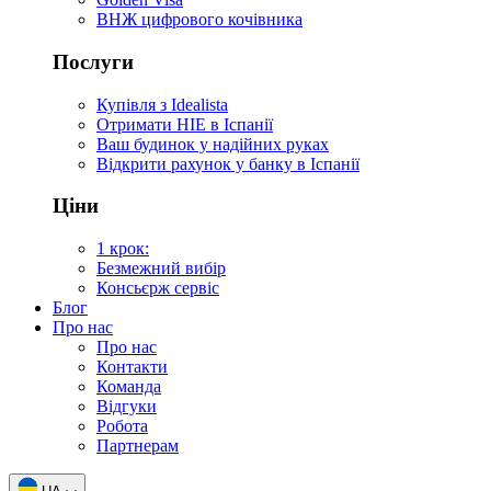
ВНЖ цифрового кочівника
Послуги
Купівля з Idealista
Отримати НІЕ в Іспанії
Ваш будинок у надійних руках
Відкрити рахунок у банку в Іспанії
Ціни
1 крок:
Безмежний вибір
Консьєрж сервіс
Блог
Про нас
Про нас
Контакти
Команда
Відгуки
Робота
Партнерам