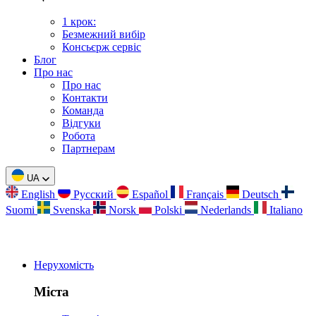
1 крок:
Безмежний вибір
Консьєрж сервіс
Блог
Про нас
Про нас
Контакти
Команда
Відгуки
Робота
Партнерам
UA
English
Русский
Español
Français
Deutsch
Suomi
Svenska
Norsk
Polski
Nederlands
Italiano
Нерухомість
Міста