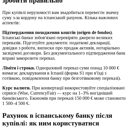
зробити правильно
При купівлі нерухомості вам знадобиться перевести значну
суму з-за кордону на іспанський рахунок. Кілька важливих
аспектів:
Підтвердження походження коштів (origen de fondos)
.
Іспанські банки зобов'язані перевіряти джерело великих
переказів. Підготуйте документи: податкові декларації,
довідки з роботи, виписки про продаж активів, нотаріально
засвідчені договори. Без документального підтвердження банк
вправі заморозити переказ.
Ліміти і строки.
Одноразовий переказ суми понад 10 000 €
вимагає декларування в Іспанії (форма S1 при в'їзді з
готівкою, повідомлення банку при безготівковому переказі).
Курс валюти.
При конвертації використовуйте спеціалізовані
сервіси (Wise, CurrencyFair) — курс на 1–3% вигідніший
банківського. Економія при переказі 150 000 € може становити
1 500–4 500 €.
Рахунок в іспанському банку після
купівлі: як ним користуватися