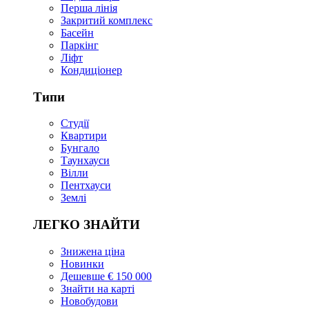
Перша лінія
Закритий комплекс
Басейн
Паркінг
Ліфт
Кондиціонер
Типи
Студії
Квартири
Бунгало
Таунхауси
Вілли
Пентхауси
Землі
ЛЕГКО ЗНАЙТИ
Знижена ціна
Новинки
Дешевше € 150 000
Знайти на карті
Новобудови