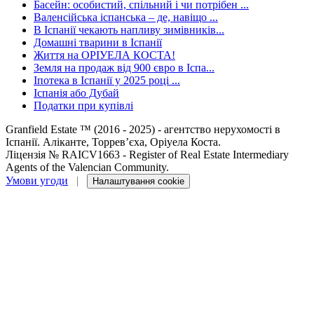
Басейн: особистий, спільний і чи потрібен ...
Валенсійська іспанська – де, навіщо ...
В Іспанії чекають напливу зимівників...
Домашні тварини в Іспанії
Життя на ОРІУЕЛА КОСТА!
Земля на продаж від 900 євро в Іспа...
Іпотека в Іспанії у 2025 році ...
Іспанія або Дубай
Податки при купівлі
Granfield Estate ™ (2016 - 2025) - агентство нерухомості в
Іспанії. Аліканте, Торревʼєха, Оріуела Коста.
Ліцензія № RAICV1663 - Register of Real Estate Intermediary
Agents of the Valencian Community.
Умови угоди
|
Налаштування cookie