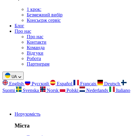
1 крок:
Безмежний вибір
Консьєрж сервіс
Блог
Про нас
Про нас
Контакти
Команда
Відгуки
Робота
Партнерам
UA
English
Русский
Español
Français
Deutsch
Suomi
Svenska
Norsk
Polski
Nederlands
Italiano
Нерухомість
Міста