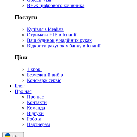
ВНЖ цифрового кочівника
Послуги
Купівля з Idealista
Отримати НІЕ в Іспанії
Ваш будинок у надійних руках
Відкрити рахунок у банку в Іспанії
Ціни
1 крок:
Безмежний вибір
Консьєрж сервіс
Блог
Про нас
Про нас
Контакти
Команда
Відгуки
Робота
Партнерам