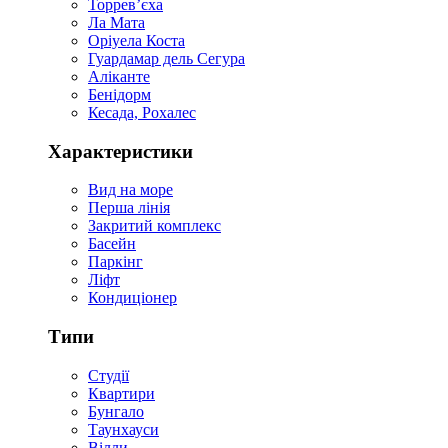
Торревʼєха
Ла Мата
Оріуела Коста
Гуардамар дель Сегура
Аліканте
Бенідорм
Кесада, Рохалес
Характеристики
Вид на море
Перша лінія
Закритий комплекс
Басейн
Паркінг
Ліфт
Кондиціонер
Типи
Студії
Квартири
Бунгало
Таунхауси
Вілли