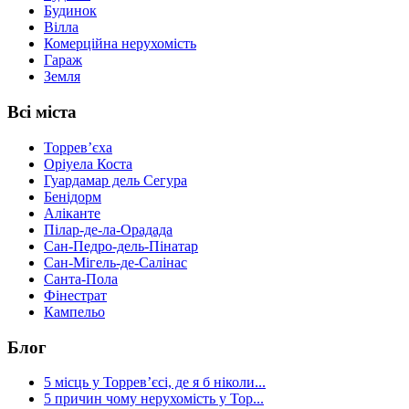
Будинок
Вілла
Комерційна нерухомість
Гараж
Земля
Всі міста
Торревʼєха
Оріуела Коста
Гуардамар дель Сегура
Бенідорм
Аліканте
Пілар-де-ла-Орадада
Сан-Педро-дель-Пінатар
Сан-Мігель-де-Салінас
Санта-Пола
Фінестрат
Кампельо
Блог
5 місць у Торревʼєсі, де я б ніколи...
5 причин чому нерухомість у Тор...