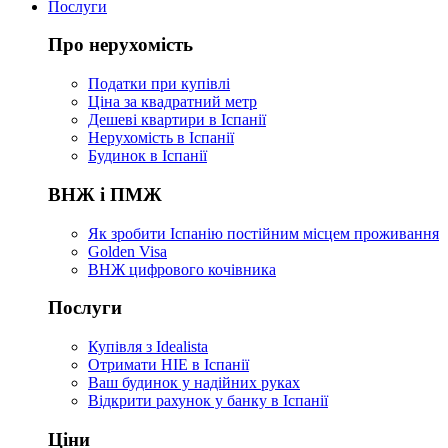
Послуги
Про нерухомість
Податки при купівлі
Ціна за квадратний метр
Дешеві квартири в Іспанії
Нерухомість в Іспанії
Будинок в Іспанії
ВНЖ і ПМЖ
Як зробити Іспанію постійним місцем проживання
Golden Visa
ВНЖ цифрового кочівника
Послуги
Купівля з Idealista
Отримати НІЕ в Іспанії
Ваш будинок у надійних руках
Відкрити рахунок у банку в Іспанії
Ціни