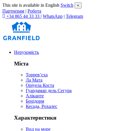
This site is available in English
Switch
×
Партнерам
|
Робота
+34 865 44 33 33
|
WhatsApp
|
Telegram
Нерухомість
Міста
Торревʼєха
Ла Мата
Оріуела Коста
Гуардамар дель Сегура
Аліканте
Бенідорм
Кесада, Рохалес
Характеристики
Вид на море