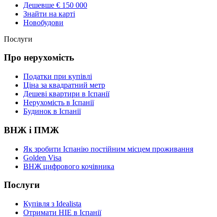
Дешевше € 150 000
Знайти на карті
Новобудови
Послуги
Про нерухомість
Податки при купівлі
Ціна за квадратний метр
Дешеві квартири в Іспанії
Нерухомість в Іспанії
Будинок в Іспанії
ВНЖ і ПМЖ
Як зробити Іспанію постійним місцем проживання
Golden Visa
ВНЖ цифрового кочівника
Послуги
Купівля з Idealista
Отримати НІЕ в Іспанії