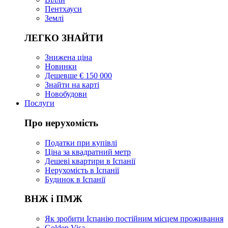
Пентхауси
Землі
ЛЕГКО ЗНАЙТИ
Знижена ціна
Новинки
Дешевше € 150 000
Знайти на карті
Новобудови
Послуги
Про нерухомість
Податки при купівлі
Ціна за квадратний метр
Дешеві квартири в Іспанії
Нерухомість в Іспанії
Будинок в Іспанії
ВНЖ і ПМЖ
Як зробити Іспанію постійним місцем проживання
Golden Visa