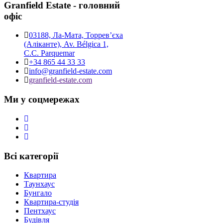
Granfield Estate - головний
офіс
03188, Ла-Мата, Торревʼєха
(Аліканте), Av. Bélgica 1,
C.C. Parquemar
+34 865 44 33 33
info@granfield-estate.com
granfield-estate.com
Ми у соцмережах
Всі категорії
Квартира
Таунхаус
Бунгало
Квартира-студія
Пентхаус
Будівля