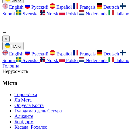
UA
English
Русский
Español
Français
Deutsch
Suomi
Svenska
Norsk
Polski
Nederlands
Italiano
☰
×
UA
English
Русский
Español
Français
Deutsch
Suomi
Svenska
Norsk
Polski
Nederlands
Italiano
Головна
Нерухомість
Міста
Торревʼєха
Ла Мата
Оріуела Коста
Гуардамар дель Сегура
Аліканте
Бенідорм
Кесада, Рохалес