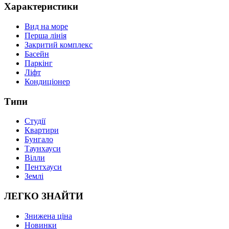
Характеристики
Вид на море
Перша лінія
Закритий комплекс
Басейн
Паркінг
Ліфт
Кондиціонер
Типи
Студії
Квартири
Бунгало
Таунхауси
Вілли
Пентхауси
Землі
ЛЕГКО ЗНАЙТИ
Знижена ціна
Новинки