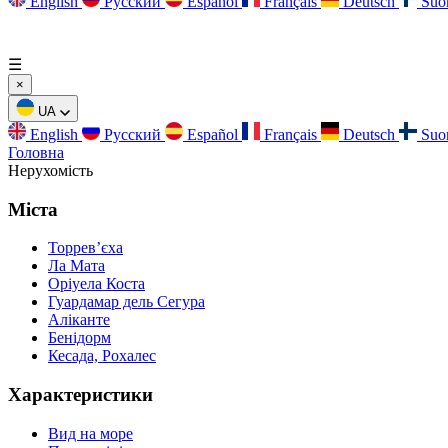
English
Русский
Español
Français
Deutsch
Suo
☰
×
UA
English
Русский
Español
Français
Deutsch
Suo
Головна
Нерухомість
Міста
Торревʼєха
Ла Мата
Оріуела Коста
Гуардамар дель Сегура
Аліканте
Бенідорм
Кесада, Рохалес
Характеристики
Вид на море