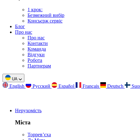
1 крок:
Безмежний вибір
Консьєрж сервіс
Блог
Про нас
Про нас
Контакти
Команда
Відгуки
Робота
Партнерам
UA
English
Русский
Español
Français
Deutsch
Suo
Нерухомість
Міста
Торревʼєха