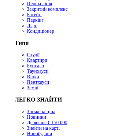
Перша лінія
Закритий комплекс
Басейн
Паркінг
Ліфт
Кондиціонер
Типи
Студії
Квартири
Бунгало
Таунхауси
Вілли
Пентхауси
Землі
ЛЕГКО ЗНАЙТИ
Знижена ціна
Новинки
Дешевше € 150 000
Знайти на карті
Новобудови