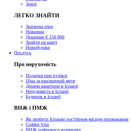
Землі
ЛЕГКО ЗНАЙТИ
Знижена ціна
Новинки
Дешевше € 150 000
Знайти на карті
Новобудови
Послуги
Про нерухомість
Податки при купівлі
Ціна за квадратний метр
Дешеві квартири в Іспанії
Нерухомість в Іспанії
Будинок в Іспанії
ВНЖ і ПМЖ
Як зробити Іспанію постійним місцем проживання
Golden Visa
ВНЖ цифрового кочівника