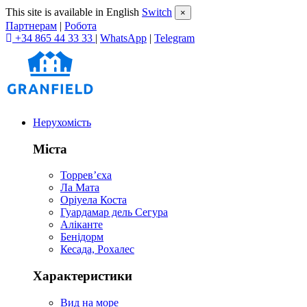
This site is available in English
Switch
×
Партнерам
|
Робота
+34 865 44 33 33
|
WhatsApp
|
Telegram
Нерухомість
Міста
Торревʼєха
Ла Мата
Оріуела Коста
Гуардамар дель Сегура
Аліканте
Бенідорм
Кесада, Рохалес
Характеристики
Вид на море