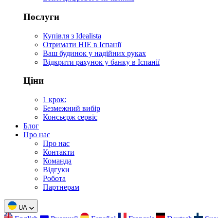
Послуги
Купівля з Idealista
Отримати НІЕ в Іспанії
Ваш будинок у надійних руках
Відкрити рахунок у банку в Іспанії
Ціни
1 крок:
Безмежний вибір
Консьєрж сервіс
Блог
Про нас
Про нас
Контакти
Команда
Відгуки
Робота
Партнерам
UA