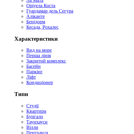
Ла Мата
Оріуела Коста
Гуардамар дель Сегура
Аліканте
Бенідорм
Кесада, Рохалес
Характеристики
Вид на море
Перша лінія
Закритий комплекс
Басейн
Паркінг
Ліфт
Кондиціонер
Типи
Студії
Квартири
Бунгало
Таунхауси
Вілли
Пентхауси