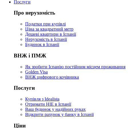
Послуги
Про нерухомість
Податки при купівлі
Ціна за квадратний метр
Дешеві квартири в Іспанії
Нерухомість в Іспанії
Будинок в Іспанії
ВНЖ і ПМЖ
Як зробити Іспанію постійним місцем проживання
Golden Visa
ВНЖ цифрового кочівника
Послуги
Купівля з Idealista
Отримати НІЕ в Іспанії
Ваш будинок у надійних руках
Відкрити рахунок у банку в Іспанії
Ціни