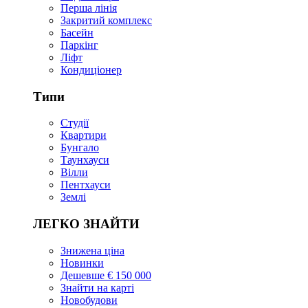
Перша лінія
Закритий комплекс
Басейн
Паркінг
Ліфт
Кондиціонер
Типи
Студії
Квартири
Бунгало
Таунхауси
Вілли
Пентхауси
Землі
ЛЕГКО ЗНАЙТИ
Знижена ціна
Новинки
Дешевше € 150 000
Знайти на карті
Новобудови