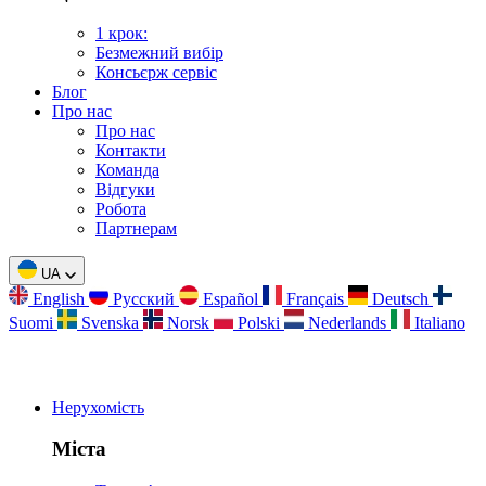
1 крок:
Безмежний вибір
Консьєрж сервіс
Блог
Про нас
Про нас
Контакти
Команда
Відгуки
Робота
Партнерам
UA
English
Русский
Español
Français
Deutsch
Suomi
Svenska
Norsk
Polski
Nederlands
Italiano
Нерухомість
Міста