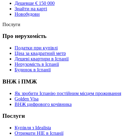
Дешевше € 150 000
Знайти на карті
Новобудови
Послуги
Про нерухомість
Податки при купівлі
Ціна за квадратний метр
Дешеві квартири в Іспанії
Нерухомість в Іспанії
Будинок в Іспанії
ВНЖ і ПМЖ
Як зробити Іспанію постійним місцем проживання
Golden Visa
ВНЖ цифрового кочівника
Послуги
Купівля з Idealista
Отримати НІЕ в Іспанії