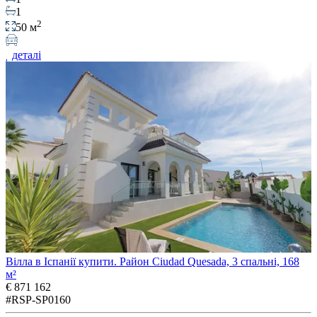
1
2
50 м
деталі
Вілла в Іспанії купити. Район Ciudad Quesada, 3 спальні, 168
м²
€ 871 162
#RSP-SP0160