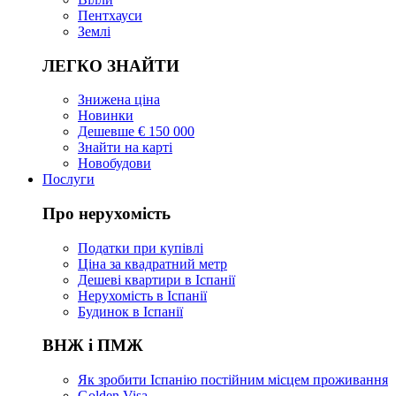
Пентхауси
Землі
ЛЕГКО ЗНАЙТИ
Знижена ціна
Новинки
Дешевше € 150 000
Знайти на карті
Новобудови
Послуги
Про нерухомість
Податки при купівлі
Ціна за квадратний метр
Дешеві квартири в Іспанії
Нерухомість в Іспанії
Будинок в Іспанії
ВНЖ і ПМЖ
Як зробити Іспанію постійним місцем проживання
Golden Visa