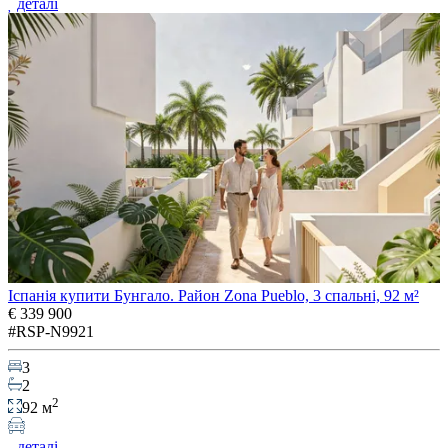
деталі
Іспанія купити Бунгало. Район Zona Pueblo, 3 спальні, 92 м²
€ 339 900
#RSP-N9921
3
2
2
92 м
деталі