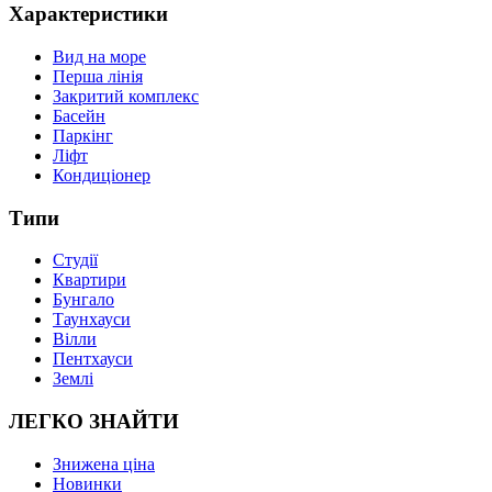
Характеристики
Вид на море
Перша лінія
Закритий комплекс
Басейн
Паркінг
Ліфт
Кондиціонер
Типи
Студії
Квартири
Бунгало
Таунхауси
Вілли
Пентхауси
Землі
ЛЕГКО ЗНАЙТИ
Знижена ціна
Новинки