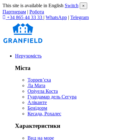
This site is available in English
Switch
×
Партнерам
|
Робота
+34 865 44 33 33
|
WhatsApp
|
Telegram
Нерухомість
Міста
Торревʼєха
Ла Мата
Оріуела Коста
Гуардамар дель Сегура
Аліканте
Бенідорм
Кесада, Рохалес
Характеристики
Вид на море