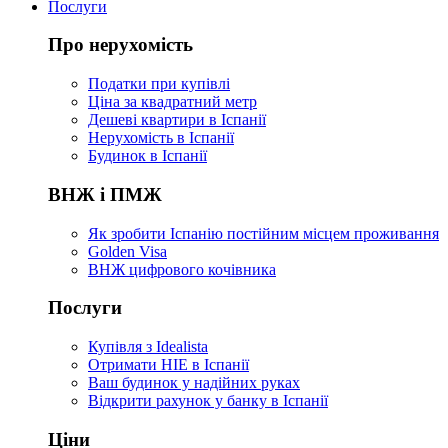
Послуги
Про нерухомість
Податки при купівлі
Ціна за квадратний метр
Дешеві квартири в Іспанії
Нерухомість в Іспанії
Будинок в Іспанії
ВНЖ і ПМЖ
Як зробити Іспанію постійним місцем проживання
Golden Visa
ВНЖ цифрового кочівника
Послуги
Купівля з Idealista
Отримати НІЕ в Іспанії
Ваш будинок у надійних руках
Відкрити рахунок у банку в Іспанії
Ціни