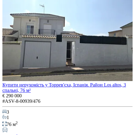
Купити нерухомість у Торрев'єха, Іспанія. Район Los altos, 3
спальні, 76 м²
€ 290 000
#ASV-8-00939/476
3
1
2
76 м