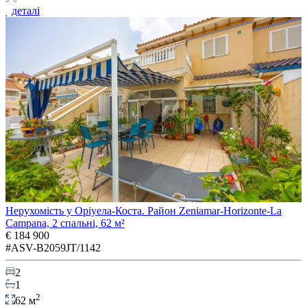
деталі
Нерухомість у Оріуела-Коста. Район Zeniamar-Horizonte-La
Campana, 2 спальні, 62 м²
€ 184 900
#ASV-B2059JT/1142
2
1
2
62 м