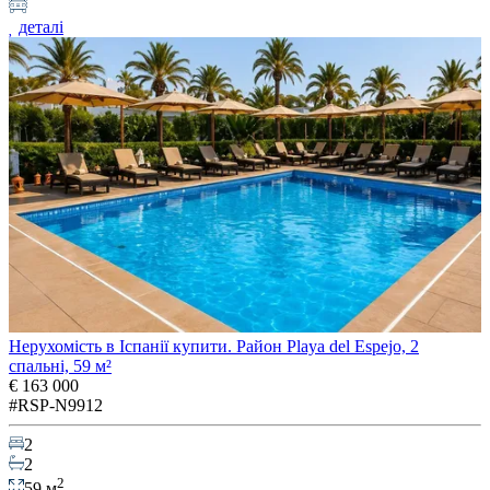
деталі
Нерухомість в Іспанії купити. Район Playa del Espejo, 2
спальні, 59 м²
€ 163 000
#RSP-N9912
2
2
2
59 м