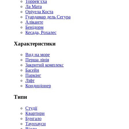
Торревʼєха
Ла Мата
Оріуела Коста
Гуардамар дель Сегура
Аліканте
Бенідорм
Кесада, Рохалес
Характеристики
Вид на море
Перша лінія
Закритий комплекс
Басейн
Паркінг
Ліфт
Кондиціонер
Типи
Студії
Квартири
Бунгало
Таунхауси
Вілли