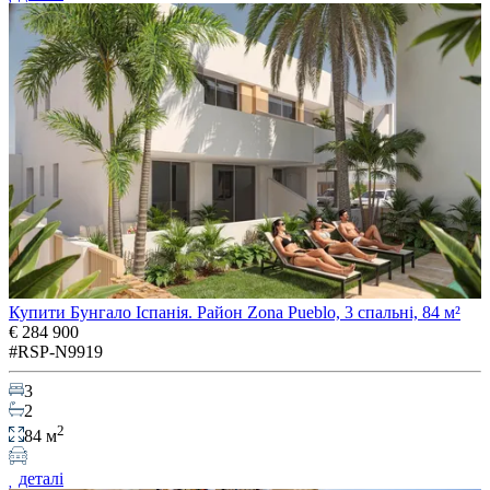
Купити Бунгало Іспанія. Район Zona Pueblo, 3 спальні, 84 м²
€ 284 900
#RSP-N9919
3
2
2
84 м
деталі