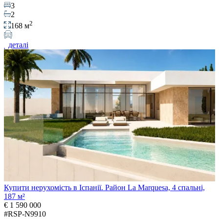
3
2
2
168 м
деталі
Купити нерухомість в Іспанії. Район La Marquesa, 4 спальні,
187 м²
€ 1 590 000
#RSP-N9910