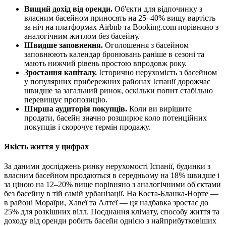
Вищий дохід від оренди.
Об'єкти для відпочинку з
власним басейном приносять на 25–40% вищу вартість
за ніч на платформах Airbnb та Booking.com порівняно з
аналогічним житлом без басейну.
Швидше заповнення.
Оголошення з басейном
заповнюють календар бронювань раніше в сезоні та
мають нижчий рівень простою впродовж року.
Зростання капіталу.
Історично нерухомість з басейном
у популярних прибережних районах Іспанії дорожчає
швидше за загальний ринок, оскільки попит стабільно
перевищує пропозицію.
Ширша аудиторія покупців.
Коли ви вирішите
продати, басейн значно розширює коло потенційних
покупців і скорочує термін продажу.
Якість життя у цифрах
За даними досліджень ринку нерухомості Іспанії, будинки з
власним басейном продаються в середньому на 18% швидше і
за ціною на 12–20% вище порівняно з аналогічними об'єктами
без басейну в тій самій урбанізації. На Коста-Бланка-Норте —
в районі Мораїри, Хавеї та Алтеї — ця надбавка зростає до
25% для розкішних вілл. Поєднання клімату, способу життя та
доходу від оренди робить басейн однією з найприбутковіших