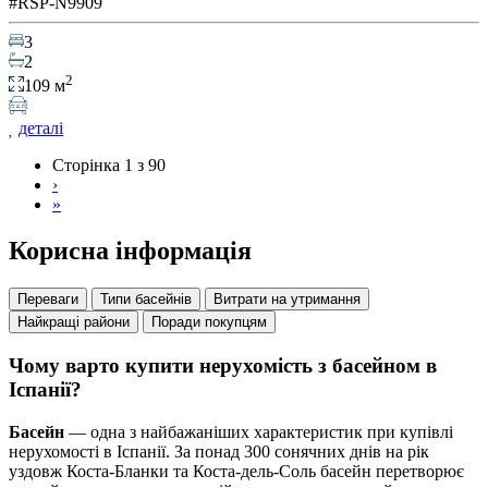
#RSP-N9909
3
2
2
109 м
деталі
Сторінка 1 з 90
›
»
Корисна інформація
Переваги
Типи басейнів
Витрати на утримання
Найкращі райони
Поради покупцям
Чому варто купити нерухомість з басейном в
Іспанії?
Басейн
— одна з найбажаніших характеристик при купівлі
нерухомості в Іспанії. За понад 300 сонячних днів на рік
уздовж Коста-Бланки та Коста-дель-Соль басейн перетворює