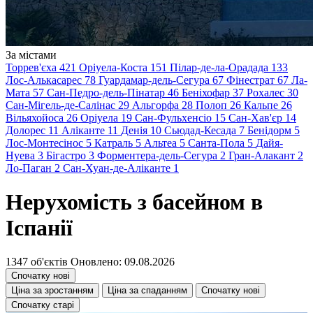
За містами
Торрев'єха
421
Оріуела-Коста
151
Пілар-де-ла-Орадада
133
Лос-Алькасарес
78
Гуардамар-дель-Сегура
67
Фінестрат
67
Ла-
Мата
57
Сан-Педро-дель-Пінатар
46
Беніхофар
37
Рохалес
30
Сан-Мігель-де-Салінас
29
Альгорфа
28
Полоп
26
Кальпе
26
Вільяхойоса
26
Оріуела
19
Сан-Фульхенсіо
15
Сан-Хав'єр
14
Долорес
11
Аліканте
11
Денія
10
Сьюдад-Кесада
7
Бенідорм
5
Лос-Монтесінос
5
Катраль
5
Альтеа
5
Санта-Пола
5
Дайя-
Нуева
3
Бігастро
3
Форментера-дель-Сегура
2
Гран-Алакант
2
Ло-Паган
2
Сан-Хуан-де-Аліканте
1
Нерухомість з басейном в
Іспанії
1347 об'єктів
Оновлено: 09.08.2026
Спочатку нові
Ціна за зростанням
Ціна за спаданням
Спочатку нові
Спочатку старі