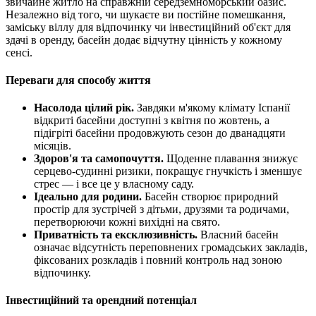
звичайне житло на справжній середземноморський оазис.
Незалежно від того, чи шукаєте ви постійне помешкання,
заміську віллу для відпочинку чи інвестиційний об'єкт для
здачі в оренду, басейн додає відчутну цінність у кожному
сенсі.
Переваги для способу життя
Насолода цілий рік.
Завдяки м'якому клімату Іспанії
відкриті басейни доступні з квітня по жовтень, а
підігріті басейни продовжують сезон до дванадцяти
місяців.
Здоров'я та самопочуття.
Щоденне плавання знижує
серцево-судинні ризики, покращує гнучкість і зменшує
стрес — і все це у власному саду.
Ідеально для родини.
Басейн створює природний
простір для зустрічей з дітьми, друзями та родичами,
перетворюючи кожні вихідні на свято.
Приватність та ексклюзивність.
Власний басейн
означає відсутність переповнених громадських закладів,
фіксованих розкладів і повний контроль над зоною
відпочинку.
Інвестиційний та орендний потенціал