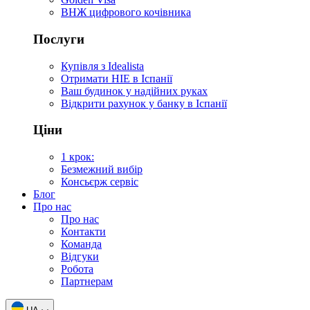
ВНЖ цифрового кочівника
Послуги
Купівля з Idealista
Отримати НІЕ в Іспанії
Ваш будинок у надійних руках
Відкрити рахунок у банку в Іспанії
Ціни
1 крок:
Безмежний вибір
Консьєрж сервіс
Блог
Про нас
Про нас
Контакти
Команда
Відгуки
Робота
Партнерам