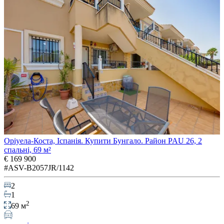
Оріуела-Коста, Іспанія. Купити Бунгало. Район PAU 26, 2
спальні, 69 м²
€ 169 900
#ASV-B2057JR/1142
2
1
2
69 м