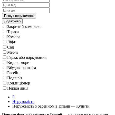
Додатково
Закритий комплекс
Тераса
Комора
Ліфт
Сад
Меблі
Гараж або паркування
Вид на море
Вбудована шафа
Басейн
Подвір'я
Кондиціонер
Перша лінія
Нерухомість
Нерухомість з басейном в Іспанії — Купити
Нерухомість з басейном в Іспанії
— це ідеальне поєднання