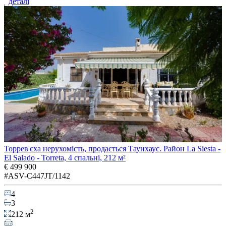
деталі
Торрев'єха нерухомість, продається Таунхаус. Район La Siesta -
El Salado - Torreta, 4 спальні, 212 м²
€ 499 900
#ASV-C447JT/1142
4
3
2
212 м