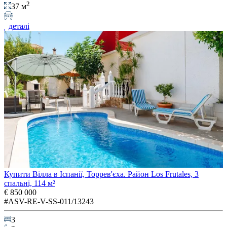
2
37 м
деталі
Купити Вілла в Іспанії, Торрев'єха. Район Los Frutales, 3
спальні, 114 м²
€ 850 000
#ASV-RE-V-SS-011/13243
3