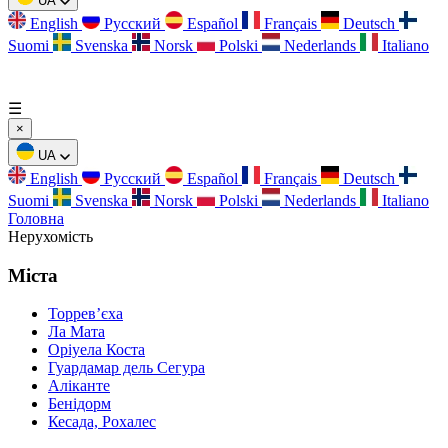
UA
English
Русский
Español
Français
Deutsch
Suomi
Svenska
Norsk
Polski
Nederlands
Italiano
☰
×
UA
English
Русский
Español
Français
Deutsch
Suomi
Svenska
Norsk
Polski
Nederlands
Italiano
Головна
Нерухомість
Міста
Торревʼєха
Ла Мата
Оріуела Коста
Гуардамар дель Сегура
Аліканте
Бенідорм
Кесада, Рохалес