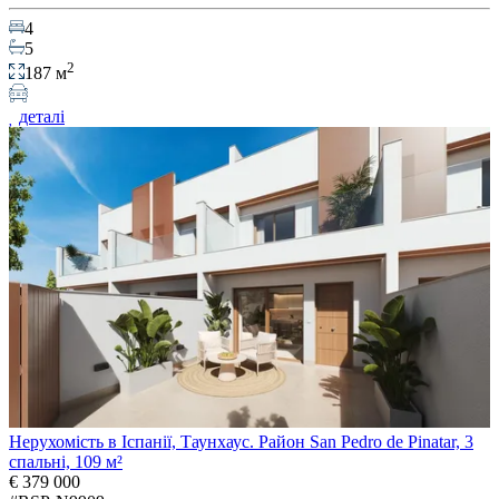
4
5
2
187 м
деталі
Нерухомість в Іспанії, Таунхаус. Район San Pedro de Pinatar, 3
спальні, 109 м²
€ 379 000