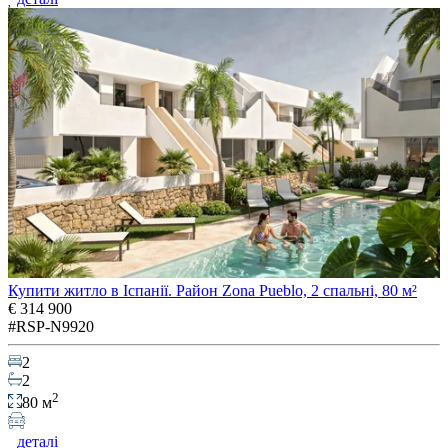
Купити житло в Іспанії. Район Zona Pueblo, 2 спальні, 80 м²
€ 314 900
#RSP-N9920
2
2
2
80 м
деталі