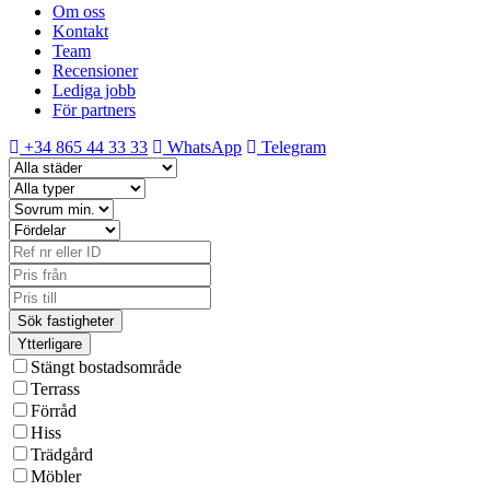
Om oss
Kontakt
Team
Recensioner
Lediga jobb
För partners
+34 865 44 33 33
WhatsApp
Telegram
Ytterligare
Stängt bostadsområde
Terrass
Förråd
Hiss
Trädgård
Möbler