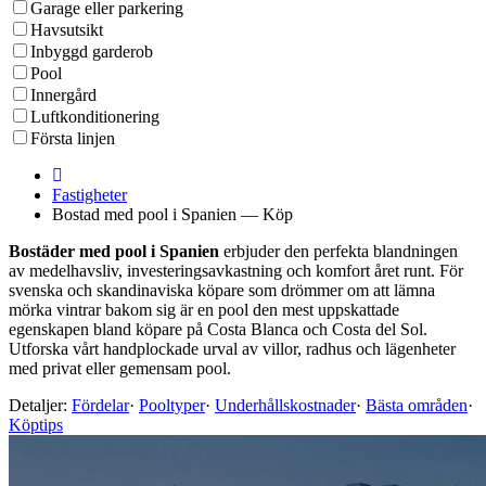
Garage eller parkering
Havsutsikt
Inbyggd garderob
Pool
Innergård
Luftkonditionering
Första linjen
Fastigheter
Bostad med pool i Spanien — Köp
Bostäder med pool i Spanien
erbjuder den perfekta blandningen
av medelhavsliv, investeringsavkastning och komfort året runt. För
svenska och skandinaviska köpare som drömmer om att lämna
mörka vintrar bakom sig är en pool den mest uppskattade
egenskapen bland köpare på Costa Blanca och Costa del Sol.
Utforska vårt handplockade urval av villor, radhus och lägenheter
med privat eller gemensam pool.
Detaljer:
Fördelar
·
Pooltyper
·
Underhållskostnader
·
Bästa områden
·
Köptips