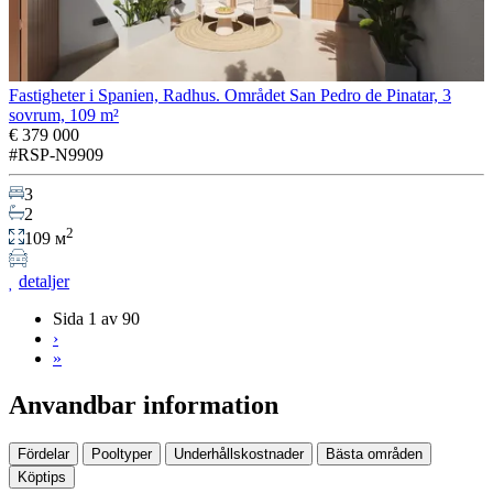
Fastigheter i Spanien, Radhus. Området San Pedro de Pinatar, 3
sovrum, 109 m²
€ 379 000
#RSP-N9909
3
2
2
109 м
detaljer
Sida 1 av 90
›
»
Anvandbar information
Fördelar
Pooltyper
Underhållskostnader
Bästa områden
Köptips