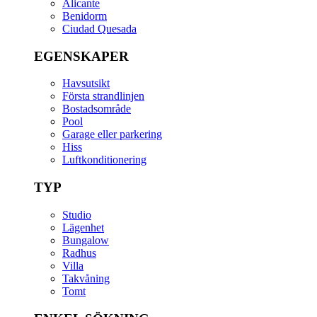
Alicante
Benidorm
Ciudad Quesada
EGENSKAPER
Havsutsikt
Första strandlinjen
Bostadsområde
Pool
Garage eller parkering
Hiss
Luftkonditionering
TYP
Studio
Lägenhet
Bungalow
Radhus
Villa
Takvåning
Tomt