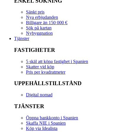
ENKEL SÖKNING
Sänkt pris
Nya erbjudanden
Billigare än 150 000 €
Sök på kartan
Nybyggnation
Tjänster
FASTIGHETER
5 skäl att köpa fastighet i Spanien
Skatter vid köp
Pris per kvadratmeter
UPPEHÅLLSTILLSTÅND
Digital nomad
TJÄNSTER
Öppna bankkonto i Spanien
Skaffa NIE i Spanien
Köp via Idealista