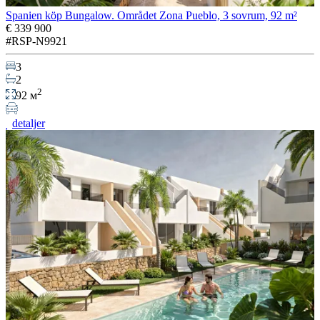
Spanien köp Bungalow. Området Zona Pueblo, 3 sovrum, 92 m²
€ 339 900
#RSP-N9921
3
2
2
92 м
detaljer