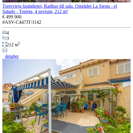
Torrevieja fastigheter, Radhus till salu. Området La Siesta - el
Salado - Torreta, 4 sovrum, 212 m²
€ 499 900
#ASV-C447JT/1142
4
3
2
212 м
detaljer