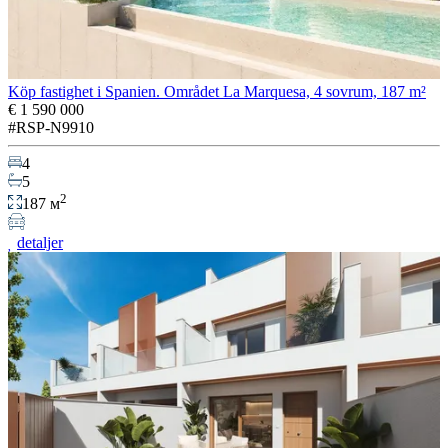
Köp fastighet i Spanien. Området La Marquesa, 4 sovrum, 187 m²
€ 1 590 000
#RSP-N9910
4
5
2
187 м
detaljer