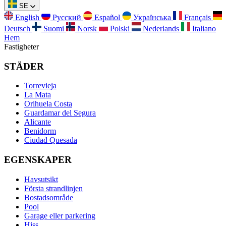
SE
English
Русский
Español
Українська
Français
Deutsch
Suomi
Norsk
Polski
Nederlands
Italiano
Hem
Fastigheter
STÄDER
Torrevieja
La Mata
Orihuela Costa
Guardamar del Segura
Alicante
Benidorm
Ciudad Quesada
EGENSKAPER
Havsutsikt
Första strandlinjen
Bostadsområde
Pool
Garage eller parkering
Hiss