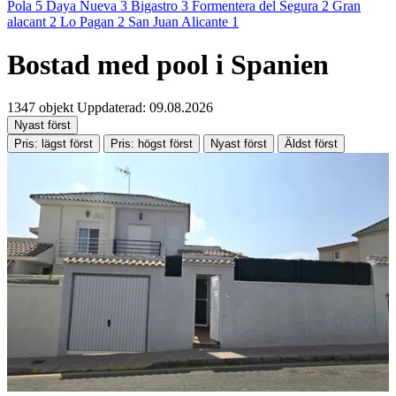
Pola
5
Daya Nueva
3
Bigastro
3
Formentera del Segura
2
Gran
alacant
2
Lo Pagan
2
San Juan Alicante
1
Bostad med pool i Spanien
1347 objekt
Uppdaterad: 09.08.2026
Nyast först
Pris: lägst först
Pris: högst först
Nyast först
Äldst först