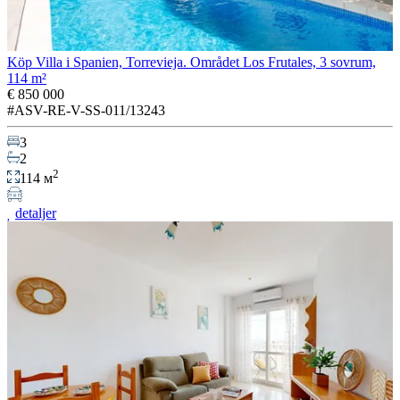
Köp Villa i Spanien, Torrevieja. Området Los Frutales, 3 sovrum,
114 m²
€ 850 000
#ASV-RE-V-SS-011/13243
3
2
2
114 м
detaljer