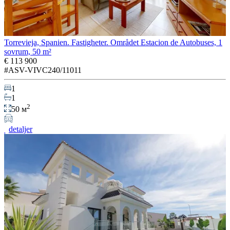
Torrevieja, Spanien. Fastigheter. Området Estacion de Autobuses, 1
sovrum, 50 m²
€ 113 900
#ASV-VIVC240/11011
1
1
2
50 м
detaljer