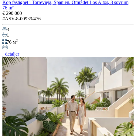
Köp fastighet i Torrevieja, Spanien. Området Los Altos, 3 sovrum,
76 m²
€ 290 000
#ASV-8-00939/476
3
1
2
76 м
detaljer