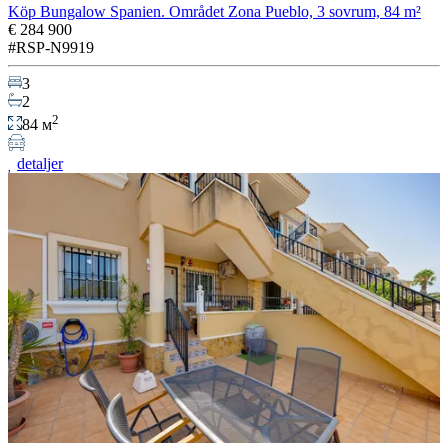
Köp Bungalow Spanien. Området Zona Pueblo, 3 sovrum, 84 m²
€ 284 900
#RSP-N9919
3
2
2
84 м
detaljer