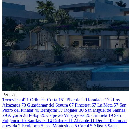
Per stad
Torrevieja
421
Orihuela Costa
151
Pilar de la Horadada
133
Los
Alcázares
78
Guardamar del Segura
67
Finestrat
67
La Mata
57
San
Pedro del Pinatar
46
Benijofar
37
Rojales
30
San Miguel de Salinas
29
Algorfa
28
Polop
26
Calpe
26
Villajoyosa
26
Orihuela
19
San
Fulgencio
15
San Javier
14
Dolores
11
Alicante
11
Denia
10
Ciudad
quesada
7
Benidorm
5
Los Montesinos
5
Catral
5
Altea
5
Santa