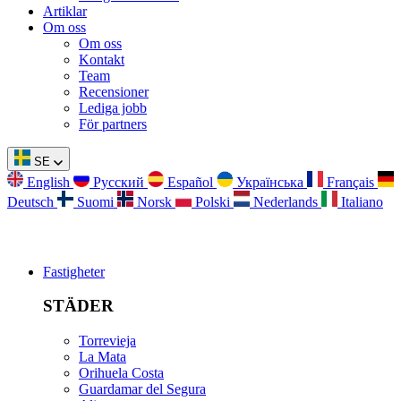
Artiklar
Om oss
Om oss
Kontakt
Team
Recensioner
Lediga jobb
För partners
SE
English
Русский
Español
Українська
Français
Deutsch
Suomi
Norsk
Polski
Nederlands
Italiano
Fastigheter
STÄDER
Torrevieja
La Mata
Orihuela Costa
Guardamar del Segura