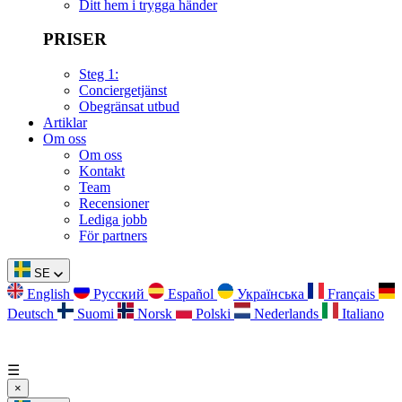
Ditt hem i trygga händer
PRISER
Steg 1:
Conciergetjänst
Obegränsat utbud
Artiklar
Om oss
Om oss
Kontakt
Team
Recensioner
Lediga jobb
För partners
SE
English
Русский
Español
Українська
Français
Deutsch
Suomi
Norsk
Polski
Nederlands
Italiano
☰
×