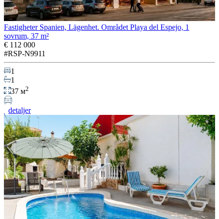
Fastigheter Spanien, Lägenhet. Området Playa del Espejo, 1
sovrum, 37 m²
€ 112 000
#RSP-N9911
1
1
2
37 м
detaljer