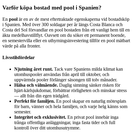
Varför köpa bostad med pool i Spanien?
En
pool
är en av de mest eftertraktade egenskaperna vid bostadsköp
i Spanien. Med över 300 soldagar per år längs Costa Blanca och
Costa del Sol förvandlar en pool bostaden från ett vanligt hem till en
äkta medelhavstillflyt. Oavsett om du söker ett permanent boende,
en semestervilla eller en uthyrningsinvestering tillför en pool mätbart
värde på alla fronter.
Livsstilsfördelar
Njutning året runt.
Tack vare Spaniens milda klimat kan
utomhuspooler användas från april till oktober, och
uppvärmda pooler förlänger säsongen till tolv månader.
Hälsa och välmående.
Daglig simning sänker risken för
hjärt-kärlsjukdomar, förbättrar rörligheten och minskar stress
— allt från din egen trädgård.
Perfekt för familjen.
En pool skapar en naturlig mötesplats
för barn, vänner och hela familjen, och varje helg känns som
semester.
Integritet och exklusivitet.
En privat pool innebär inga
trånga offentliga anläggningar, inga fasta tider och full
kontroll över ditt utomhusutrymme.