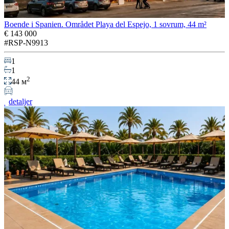
Boende i Spanien. Området Playa del Espejo, 1 sovrum, 44 m²
€ 143 000
#RSP-N9913
1
1
2
44 м
detaljer