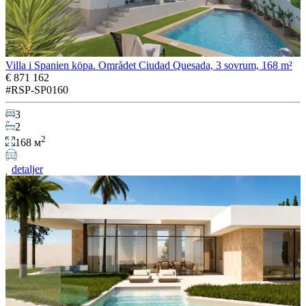
Villa i Spanien köpa. Området Ciudad Quesada, 3 sovrum, 168 m²
€ 871 162
#RSP-SP0160
3
2
2
168 м
detaljer