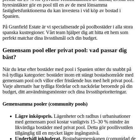
hyresintäkter gör en pool till en av de mest lönsamma
fastighetsfunktionerna du kan investera i vid köp av bostad i
Spanien.
På Granfield Estate är vi specialiserade på poolbostäder i alla stora
spanska kustregioner. Vårt team hjälper dig att hitta ett hem som
perfekt matchar dina livsstilsmål och din budget.
Gemensam pool eller privat pool: vad passar dig
bäst?
När du letar efter bostäder med pool i Spanien stöter du snabbt på
två tydliga kategorier: bostäder inom ett stängt bostadsområde med
gemensam pool och villor eller fristående hus med helt privat pool.
Varje alternativ har tydliga fördelar och nackdelar beroende på din
budget, ditt användningsmönster och dina livsstilsprioriteringar.
Gemensamma pooler (community pools)
Lägre inköpspris.
Lägenheter och radhus i urbanisationer
med gemensam pool kostar vanligtvis 15–30 % mindre än
likvärdiga bostäder med privat pool. Detta gör poollivsstilen
tillgänglig till en mycket lägre ingångsnivå.
Underhåll inkluderat.
Bostadsgemenskapen (comunidad de