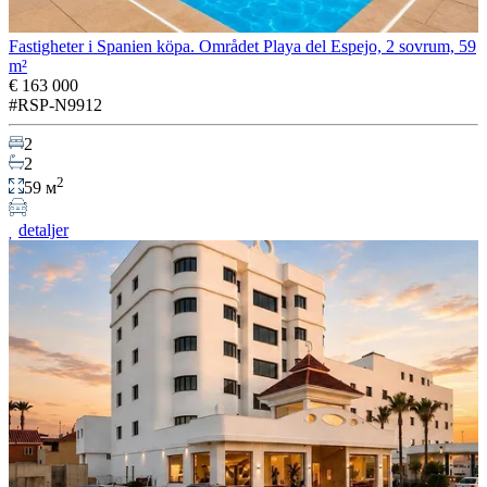
Fastigheter i Spanien köpa. Området Playa del Espejo, 2 sovrum, 59
m²
€ 163 000
#RSP-N9912
2
2
2
59 м
detaljer