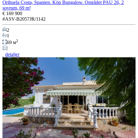
Orihuela Costa, Spanien. Köp Bungalow. Området PAU 26, 2
sovrum, 69 m²
€ 169 900
#ASV-B2057JR/1142
2
1
2
69 м
detaljer