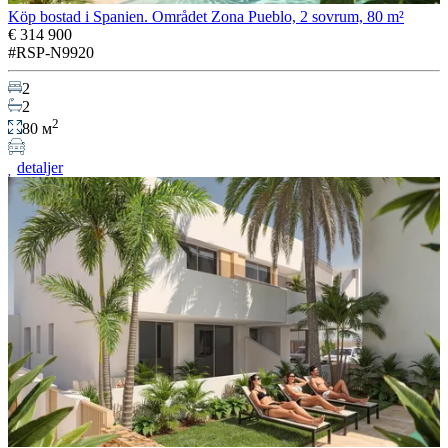
Köp bostad i Spanien. Området Zona Pueblo, 2 sovrum, 80 m²
€ 314 900
#RSP-N9920
2
2
2
80 м
detaljer