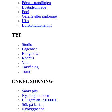
Första strandlinjen
Bostadsområde
Pool
Garage eller parkering
Hiss
Luftkonditionering
TYP
Studio
Lägenhet
Bungalow
Radhus
Villa
Takvåning
Tomt
ENKEL SÖKNING
Sänkt pris
Nya erbjudanden
Billigare än 150 000 €
Sök på kartan
Nybyggnation