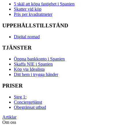
5 skäl att köpa fastighet i Spanien
Skatter vid köp
Pris per kvadratmeter
UPPEHÅLLSTILLSTÅND
Digital nomad
TJÄNSTER
Öppna bankkonto i Spanien
Skaffa NIE i Spanien
Köp via Idealista
Ditt hem i trygga händer
PRISER
Steg 1:
Conciergetjänst
Obegränsat utbud
Artiklar
Om oss