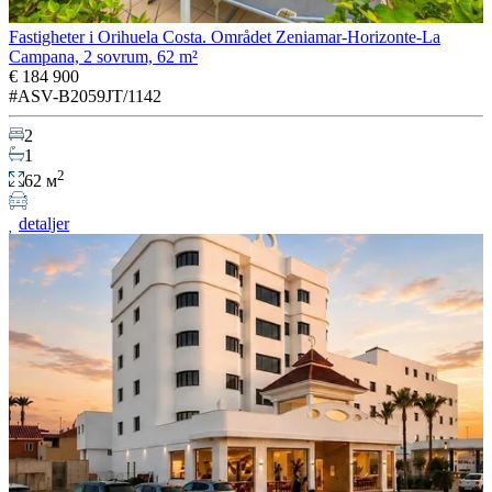
Fastigheter i Orihuela Costa. Området Zeniamar-Horizonte-La
Campana, 2 sovrum, 62 m²
€ 184 900
#ASV-B2059JT/1142
2
1
2
62 м
detaljer