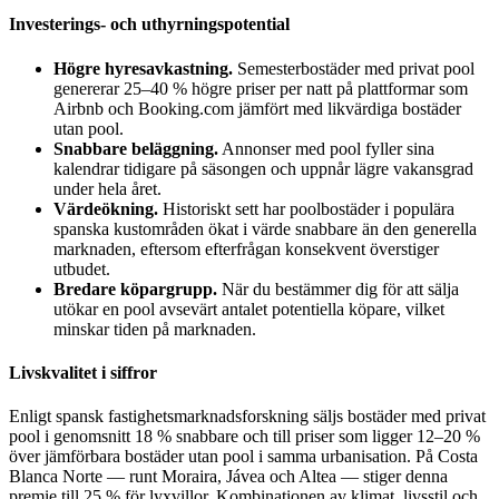
Investerings- och uthyrningspotential
Högre hyresavkastning.
Semesterbostäder med privat pool
genererar 25–40 % högre priser per natt på plattformar som
Airbnb och Booking.com jämfört med likvärdiga bostäder
utan pool.
Snabbare beläggning.
Annonser med pool fyller sina
kalendrar tidigare på säsongen och uppnår lägre vakansgrad
under hela året.
Värdeökning.
Historiskt sett har poolbostäder i populära
spanska kustområden ökat i värde snabbare än den generella
marknaden, eftersom efterfrågan konsekvent överstiger
utbudet.
Bredare köpargrupp.
När du bestämmer dig för att sälja
utökar en pool avsevärt antalet potentiella köpare, vilket
minskar tiden på marknaden.
Livskvalitet i siffror
Enligt spansk fastighetsmarknadsforskning säljs bostäder med privat
pool i genomsnitt 18 % snabbare och till priser som ligger 12–20 %
över jämförbara bostäder utan pool i samma urbanisation. På Costa
Blanca Norte — runt Moraira, Jávea och Altea — stiger denna
premie till 25 % för lyxvillor. Kombinationen av klimat, livsstil och