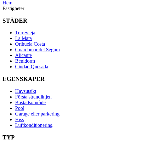
Hem
Fastigheter
STÄDER
Torrevieja
La Mata
Orihuela Costa
Guardamar del Segura
Alicante
Benidorm
Ciudad Quesada
EGENSKAPER
Havsutsikt
Första strandlinjen
Bostadsområde
Pool
Garage eller parkering
Hiss
Luftkonditionering
TYP