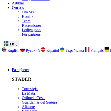
Artiklar
Om oss
Om oss
Kontakt
Team
Recensioner
Lediga jobb
För partners
SE
English
Русский
Español
Українська
Français
Fastigheter
STÄDER
Torrevieja
La Mata
Orihuela Costa
Guardamar del Segura
Alicante