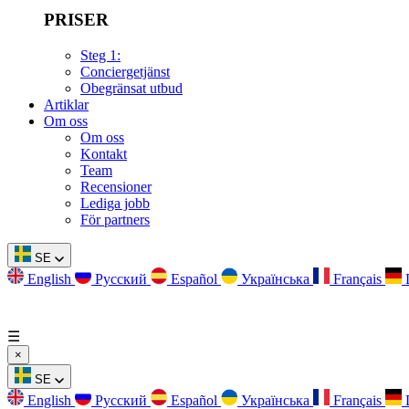
PRISER
Steg 1:
Conciergetjänst
Obegränsat utbud
Artiklar
Om oss
Om oss
Kontakt
Team
Recensioner
Lediga jobb
För partners
SE
English
Русский
Español
Українська
Français
☰
×
SE
English
Русский
Español
Українська
Français