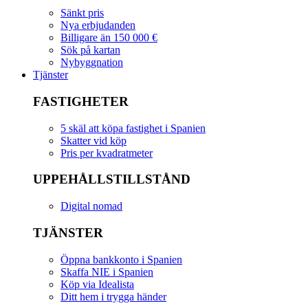
Sänkt pris
Nya erbjudanden
Billigare än 150 000 €
Sök på kartan
Nybyggnation
Tjänster
FASTIGHETER
5 skäl att köpa fastighet i Spanien
Skatter vid köp
Pris per kvadratmeter
UPPEHÅLLSTILLSTÅND
Digital nomad
TJÄNSTER
Öppna bankkonto i Spanien
Skaffa NIE i Spanien
Köp via Idealista
Ditt hem i trygga händer