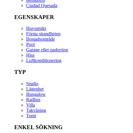
Benidorm
Ciudad Quesada
EGENSKAPER
Havsutsikt
Första strandlinjen
Bostadsområde
Pool
Garage eller parkering
Hiss
Luftkonditionering
TYP
Studio
Lägenhet
Bungalow
Radhus
Villa
Takvåning
Tomt
ENKEL SÖKNING