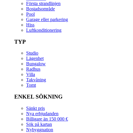
Första strandlinjen
Bostadsområde
Pool
Garage eller parkering
Hiss
Luftkonditionering
TYP
Studio
Lägenhet
Bungalow
Radhus
Villa
Takvåning
Tomt
ENKEL SÖKNING
Sänkt pris
Nya erbjudanden
Billigare än 150 000 €
Sök på kartan
Nybyggnation