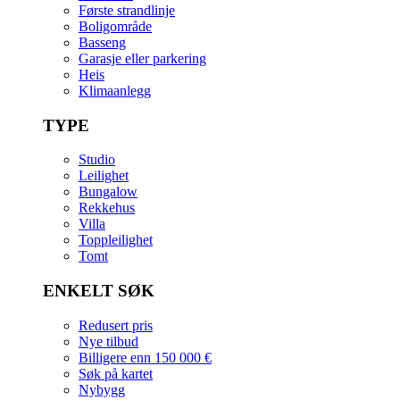
Første strandlinje
Boligområde
Basseng
Garasje eller parkering
Heis
Klimaanlegg
TYPE
Studio
Leilighet
Bungalow
Rekkehus
Villa
Toppleilighet
Tomt
ENKELT SØK
Redusert pris
Nye tilbud
Billigere enn 150 000 €
Søk på kartet
Nybygg