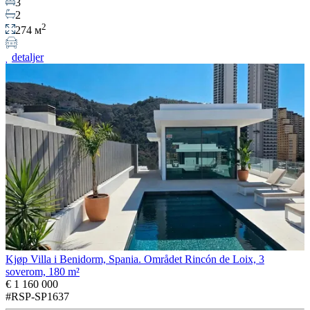
3
2
2
274 м
detaljer
Kjøp Villa i Benidorm, Spania. Området Rincón de Loix, 3
soverom, 180 m²
€ 1 160 000
#RSP-SP1637