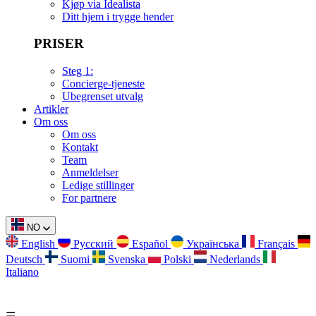
Kjøp via Idealista
Ditt hjem i trygge hender
PRISER
Steg 1:
Concierge-tjeneste
Ubegrenset utvalg
Artikler
Om oss
Om oss
Kontakt
Team
Anmeldelser
Ledige stillinger
For partnere
NO
English
Русский
Español
Українська
Français
Deutsch
Suomi
Svenska
Polski
Nederlands
Italiano