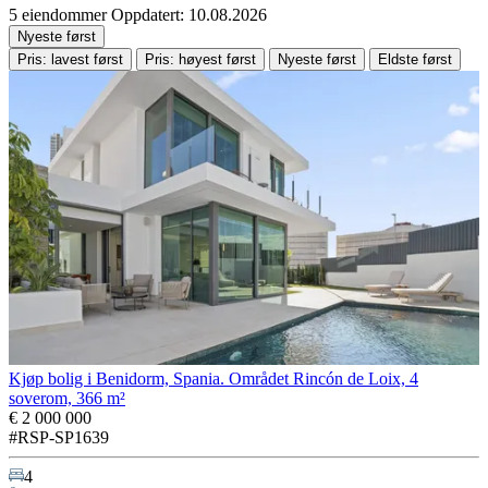
5 eiendommer
Oppdatert: 10.08.2026
Nyeste først
Pris: lavest først
Pris: høyest først
Nyeste først
Eldste først
Kjøp bolig i Benidorm, Spania. Området Rincón de Loix, 4
soverom, 366 m²
€ 2 000 000
#RSP-SP1639
4