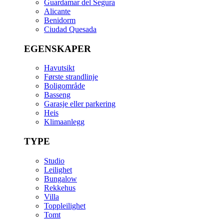
Guardamar del Segura
Alicante
Benidorm
Ciudad Quesada
EGENSKAPER
Havutsikt
Første strandlinje
Boligområde
Basseng
Garasje eller parkering
Heis
Klimaanlegg
TYPE
Studio
Leilighet
Bungalow
Rekkehus
Villa
Toppleilighet
Tomt