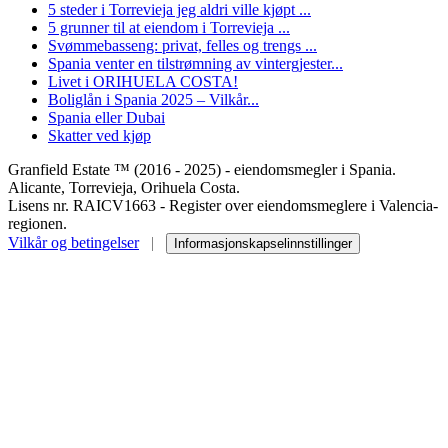
5 steder i Torrevieja jeg aldri ville kjøpt ...
5 grunner til at eiendom i Torrevieja ...
Svømmebasseng: privat, felles og trengs ...
Spania venter en tilstrømning av vintergjester...
Livet i ORIHUELA COSTA!
Boliglån i Spania 2025 – Vilkår...
Spania eller Dubai
Skatter ved kjøp
Granfield Estate ™ (2016 - 2025) - eiendomsmegler i Spania.
Alicante, Torrevieja, Orihuela Costa.
Lisens nr. RAICV1663 - Register over eiendomsmeglere i Valencia-
regionen.
Vilkår og betingelser
|
Informasjonskapselinnstillinger