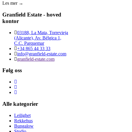
Les mer →
Granfield Estate - hoved
kontor
03188, La Mata, Torrevieja
(Alicante), Av. Bélgica 1,
C.C. Parquemar
+34 865 44 33 33
info@granfield-estate.com
granfield-estate.com
Følg oss
Alle kategorier
Leilighet
Rekkehus
Bungalow
Studio