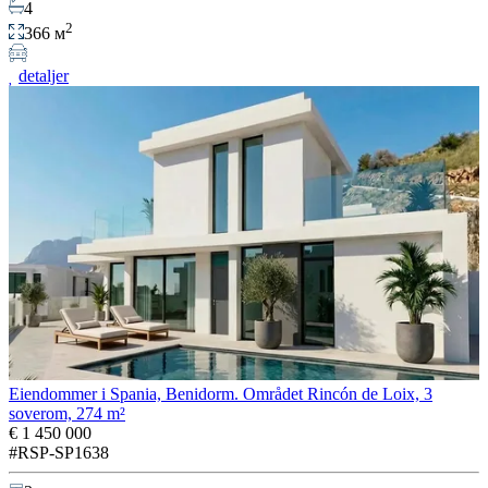
4
2
366 м
detaljer
Eiendommer i Spania, Benidorm. Området Rincón de Loix, 3
soverom, 274 m²
€ 1 450 000
#RSP-SP1638