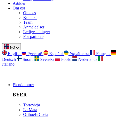
Artikler
Om oss
Om oss
Kontakt
Team
Anmeldelser
Ledige stillinger
For partnere
NO
English
Русский
Español
Українська
Français
Deutsch
Suomi
Svenska
Polski
Nederlands
Italiano
Eiendommer
BYER
Torrevieja
La Mata
Orihuela Costa