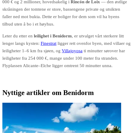
000 € og 2 millioner, hovedsakelig i
Rincón de Loix
— den østlige
skråningen der tomtene er store, bassengene private og utsikten
faller ned mot bukta. Dette er boliger for dem som vil ha byens
tilbud uten å bo i et høyhus.
Leter du etter en
leilighet i Benidorm
, er utvalget vårt sterkere litt
lenger langs kysten:
Finestrat
ligger rett ovenfor byen, med villaer og
leiligheter 1–6 km fra sjøen, og
Villajoyosa
ti minutter sørover har
leiligheter fra 254 000 €, mange under 100 meter fra stranden.
Flyplassen Alicante–Elche ligger omtrent 50 minutter unna.
Nyttige artikler om Benidorm