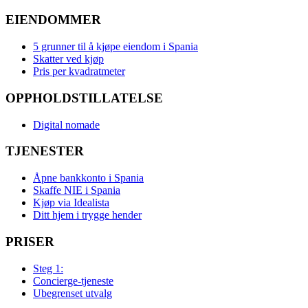
EIENDOMMER
5 grunner til å kjøpe eiendom i Spania
Skatter ved kjøp
Pris per kvadratmeter
OPPHOLDSTILLATELSE
Digital nomade
TJENESTER
Åpne bankkonto i Spania
Skaffe NIE i Spania
Kjøp via Idealista
Ditt hjem i trygge hender
PRISER
Steg 1:
Concierge-tjeneste
Ubegrenset utvalg