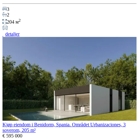
3
2
2
204 м
detaljer
Kjøp eiendom i Benidorm, Spania. Området Urbanizaciones, 3
soverom, 205 m²
€ 595 000