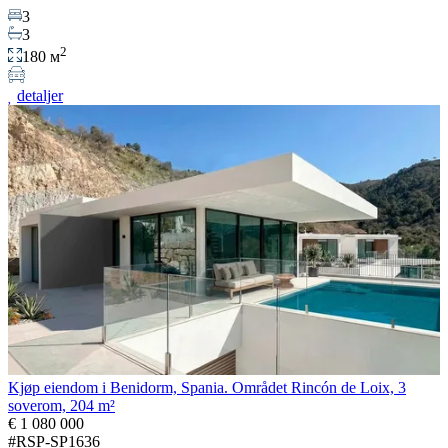
3
3
2
180 м
detaljer
Kjøp eiendom i Benidorm, Spania. Området Rincón de Loix, 3
soverom, 204 m²
€ 1 080 000
#RSP-SP1636