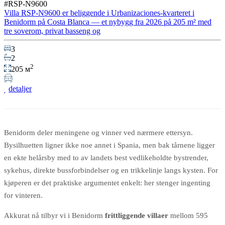
#RSP-N9600
Villa RSP-N9600 er beliggende i Urbanizaciones-kvarteret i
Benidorm på Costa Blanca — et nybygg fra 2026 på 205 m² med
tre soverom, privat basseng og
3
2
2
205 м
detaljer
Benidorm deler meningene og vinner ved nærmere ettersyn.
Bysilhuetten ligner ikke noe annet i Spania, men bak tårnene ligger
en ekte helårsby med to av landets best vedlikeholdte bystrender,
sykehus, direkte bussforbindelser og en trikkelinje langs kysten. For
kjøperen er det praktiske argumentet enkelt: her stenger ingenting
for vinteren.
Akkurat nå tilbyr vi i Benidorm
frittliggende villaer
mellom 595