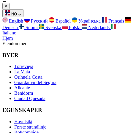
☰
×
NO
English
Русский
Español
Українська
Français
Deutsch
Suomi
Svenska
Polski
Nederlands
Italiano
Hjem
Eiendommer
BYER
Torrevieja
La Mata
Orihuela Costa
Guardamar del Segura
Alicante
Benidorm
Ciudad Quesada
EGENSKAPER
Havutsikt
Første strandlinje
Boligområde