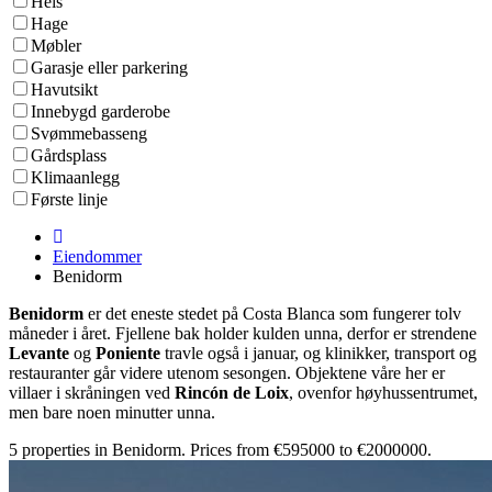
Heis
Hage
Møbler
Garasje eller parkering
Havutsikt
Innebygd garderobe
Svømmebasseng
Gårdsplass
Klimaanlegg
Første linje
Eiendommer
Benidorm
Benidorm
er det eneste stedet på Costa Blanca som fungerer tolv
måneder i året. Fjellene bak holder kulden unna, derfor er strendene
Levante
og
Poniente
travle også i januar, og klinikker, transport og
restauranter går videre utenom sesongen. Objektene våre her er
villaer i skråningen ved
Rincón de Loix
, ovenfor høyhussentrumet,
men bare noen minutter unna.
5 properties in Benidorm. Prices from €595000 to €2000000.