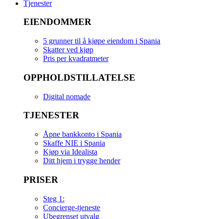
Tjenester
EIENDOMMER
5 grunner til å kjøpe eiendom i Spania
Skatter ved kjøp
Pris per kvadratmeter
OPPHOLDSTILLATELSE
Digital nomade
TJENESTER
Åpne bankkonto i Spania
Skaffe NIE i Spania
Kjøp via Idealista
Ditt hjem i trygge hender
PRISER
Steg 1:
Concierge-tjeneste
Ubegrenset utvalg