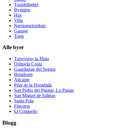
Toppleilighet
Bygning
Hus
Villa
Næringseiendom
Garasje
Tomt
Alle byer
Torrevieja, la Mata
Orihuela Costa
Guardamar del Segura
Benidorm
Alicante
Pilar de la Horadada
San Pedro del Pinatar, Lo Pagan
San Miguel de Salinas
Santa Pola
Finestrat
El Compello
Blogg