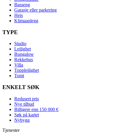
Basseng
Garasje eller parkering
Heis
Klimaanlegg
TYPE
Studio
Leilighet
Bungalow
Rekkehus
Villa
Toppleilighet
Tomt
ENKELT SØK
Redusert pris
Nye tilbud
Billigere enn 150 000 €
Søk på kartet
Nybygg
Tjenester