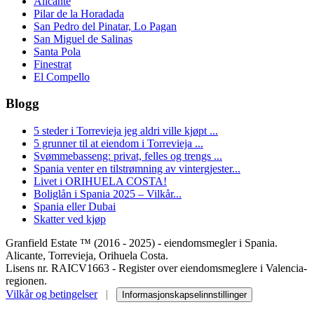
Alicante
Pilar de la Horadada
San Pedro del Pinatar, Lo Pagan
San Miguel de Salinas
Santa Pola
Finestrat
El Compello
Blogg
5 steder i Torrevieja jeg aldri ville kjøpt ...
5 grunner til at eiendom i Torrevieja ...
Svømmebasseng: privat, felles og trengs ...
Spania venter en tilstrømning av vintergjester...
Livet i ORIHUELA COSTA!
Boliglån i Spania 2025 – Vilkår...
Spania eller Dubai
Skatter ved kjøp
Granfield Estate ™ (2016 - 2025) - eiendomsmegler i Spania.
Alicante, Torrevieja, Orihuela Costa.
Lisens nr. RAICV1663 - Register over eiendomsmeglere i Valencia-
regionen.
Vilkår og betingelser
|
Informasjonskapselinnstillinger