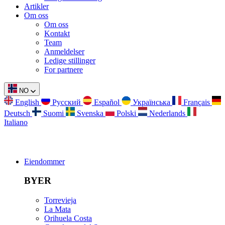
Artikler
Om oss
Om oss
Kontakt
Team
Anmeldelser
Ledige stillinger
For partnere
NO
English
Русский
Español
Українська
Français
Deutsch
Suomi
Svenska
Polski
Nederlands
Italiano
Eiendommer
BYER
Torrevieja
La Mata
Orihuela Costa