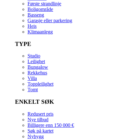
Første strandlinje
Boligområde
Basseng
Garasje eller parkering
Heis
Klimaanlegg
TYPE
Studio
Leilighet
Bungalow
Rekkehus
Villa
Toppleilighet
Tomt
ENKELT SØK
Redusert pris
Nye tilbud
Billigere enn 150 000 €
Søk på kartet
Nybygg