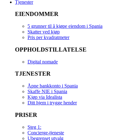
Tjenester
EIENDOMMER
5 grunner til å kjøpe eiendom i Spania
Skatter ved kjøp
Pris per kvadratmeter
OPPHOLDSTILLATELSE
Digital nomade
TJENESTER
Åpne bankkonto i Spania
Skaffe NIE i Spania
Kjøp via Idealista
Ditt hjem i trygge hender
PRISER
Steg 1:
Concierge-tjeneste
Ubegrenset utvalg