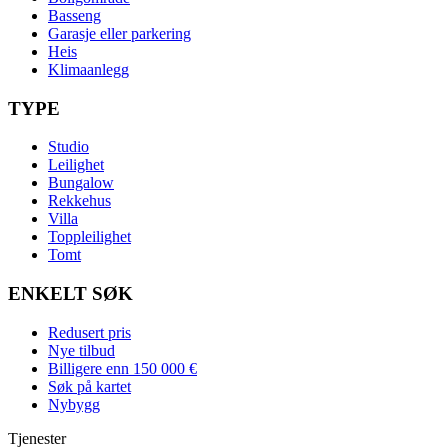
Basseng
Garasje eller parkering
Heis
Klimaanlegg
TYPE
Studio
Leilighet
Bungalow
Rekkehus
Villa
Toppleilighet
Tomt
ENKELT SØK
Redusert pris
Nye tilbud
Billigere enn 150 000 €
Søk på kartet
Nybygg
Tjenester