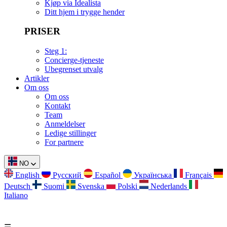
Kjøp via Idealista
Ditt hjem i trygge hender
PRISER
Steg 1:
Concierge-tjeneste
Ubegrenset utvalg
Artikler
Om oss
Om oss
Kontakt
Team
Anmeldelser
Ledige stillinger
For partnere
NO
English
Русский
Español
Українська
Français
Deutsch
Suomi
Svenska
Polski
Nederlands
Italiano