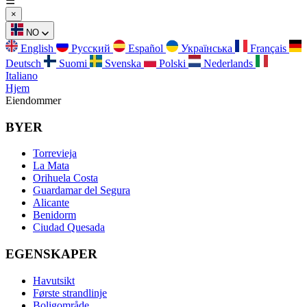
☰
×
NO
English
Русский
Español
Українська
Français
Deutsch
Suomi
Svenska
Polski
Nederlands
Italiano
Hjem
Eiendommer
BYER
Torrevieja
La Mata
Orihuela Costa
Guardamar del Segura
Alicante
Benidorm
Ciudad Quesada
EGENSKAPER
Havutsikt
Første strandlinje
Boligområde