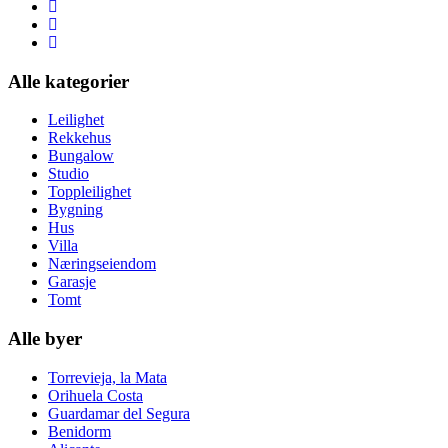
Alle kategorier
Leilighet
Rekkehus
Bungalow
Studio
Toppleilighet
Bygning
Hus
Villa
Næringseiendom
Garasje
Tomt
Alle byer
Torrevieja, la Mata
Orihuela Costa
Guardamar del Segura
Benidorm