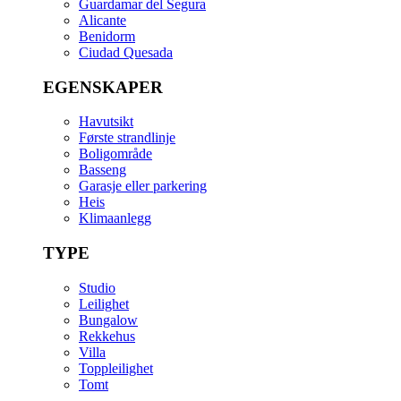
Guardamar del Segura
Alicante
Benidorm
Ciudad Quesada
EGENSKAPER
Havutsikt
Første strandlinje
Boligområde
Basseng
Garasje eller parkering
Heis
Klimaanlegg
TYPE
Studio
Leilighet
Bungalow
Rekkehus
Villa
Toppleilighet
Tomt