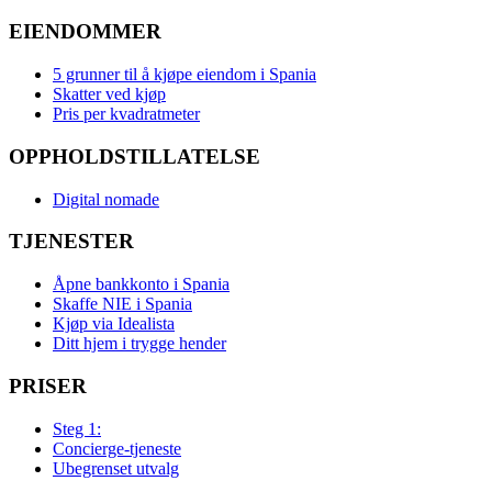
EIENDOMMER
5 grunner til å kjøpe eiendom i Spania
Skatter ved kjøp
Pris per kvadratmeter
OPPHOLDSTILLATELSE
Digital nomade
TJENESTER
Åpne bankkonto i Spania
Skaffe NIE i Spania
Kjøp via Idealista
Ditt hjem i trygge hender
PRISER
Steg 1:
Concierge-tjeneste
Ubegrenset utvalg