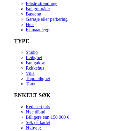
Første strandlinje
Boligområde
Basseng
Garasje eller parkering
Heis
Klimaanlegg
TYPE
Studio
Leilighet
Bungalow
Rekkehus
Villa
Toppleilighet
Tomt
ENKELT SØK
Redusert pris
Nye tilbud
Billigere enn 150 000 €
Søk på kartet
Nybygg