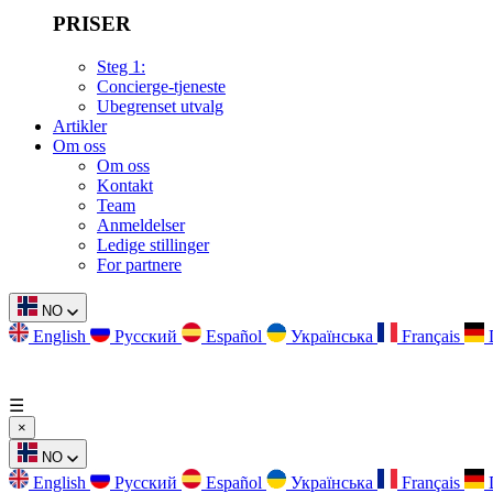
PRISER
Steg 1:
Concierge-tjeneste
Ubegrenset utvalg
Artikler
Om oss
Om oss
Kontakt
Team
Anmeldelser
Ledige stillinger
For partnere
NO
English
Русский
Español
Українська
Français
☰
×
NO
English
Русский
Español
Українська
Français