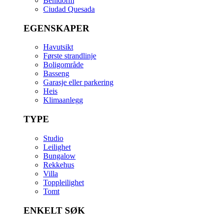
Benidorm
Ciudad Quesada
EGENSKAPER
Havutsikt
Første strandlinje
Boligområde
Basseng
Garasje eller parkering
Heis
Klimaanlegg
TYPE
Studio
Leilighet
Bungalow
Rekkehus
Villa
Toppleilighet
Tomt
ENKELT SØK