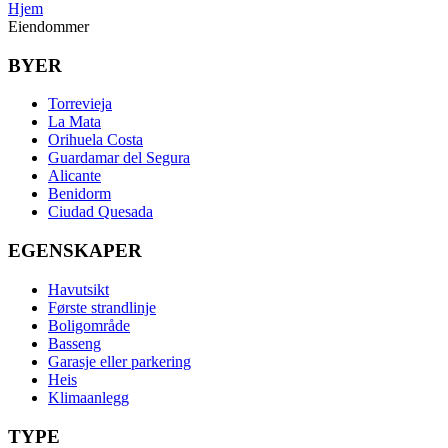
Hjem
Eiendommer
BYER
Torrevieja
La Mata
Orihuela Costa
Guardamar del Segura
Alicante
Benidorm
Ciudad Quesada
EGENSKAPER
Havutsikt
Første strandlinje
Boligområde
Basseng
Garasje eller parkering
Heis
Klimaanlegg
TYPE