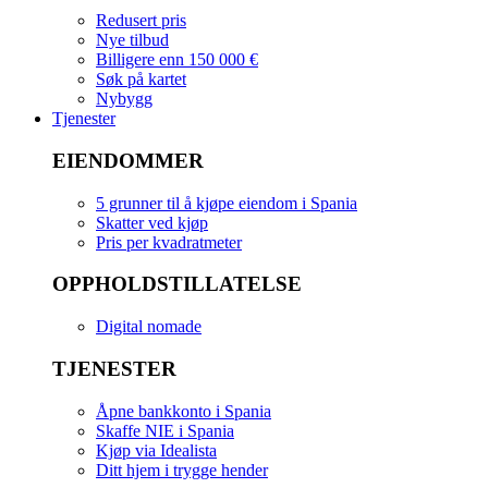
Redusert pris
Nye tilbud
Billigere enn 150 000 €
Søk på kartet
Nybygg
Tjenester
EIENDOMMER
5 grunner til å kjøpe eiendom i Spania
Skatter ved kjøp
Pris per kvadratmeter
OPPHOLDSTILLATELSE
Digital nomade
TJENESTER
Åpne bankkonto i Spania
Skaffe NIE i Spania
Kjøp via Idealista
Ditt hjem i trygge hender