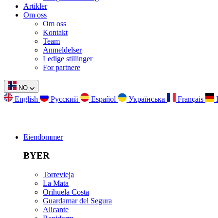
Artikler
Om oss
Om oss
Kontakt
Team
Anmeldelser
Ledige stillinger
For partnere
NO
English
Русский
Español
Українська
Français
Eiendommer
BYER
Torrevieja
La Mata
Orihuela Costa
Guardamar del Segura
Alicante