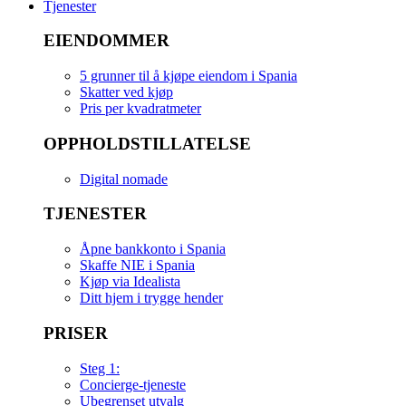
Tjenester
EIENDOMMER
5 grunner til å kjøpe eiendom i Spania
Skatter ved kjøp
Pris per kvadratmeter
OPPHOLDSTILLATELSE
Digital nomade
TJENESTER
Åpne bankkonto i Spania
Skaffe NIE i Spania
Kjøp via Idealista
Ditt hjem i trygge hender
PRISER
Steg 1:
Concierge-tjeneste
Ubegrenset utvalg