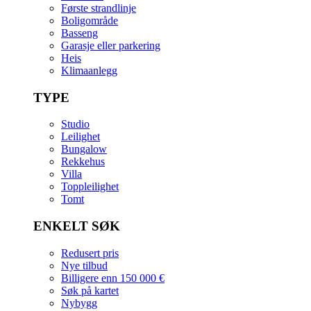
Første strandlinje
Boligområde
Basseng
Garasje eller parkering
Heis
Klimaanlegg
TYPE
Studio
Leilighet
Bungalow
Rekkehus
Villa
Toppleilighet
Tomt
ENKELT SØK
Redusert pris
Nye tilbud
Billigere enn 150 000 €
Søk på kartet
Nybygg