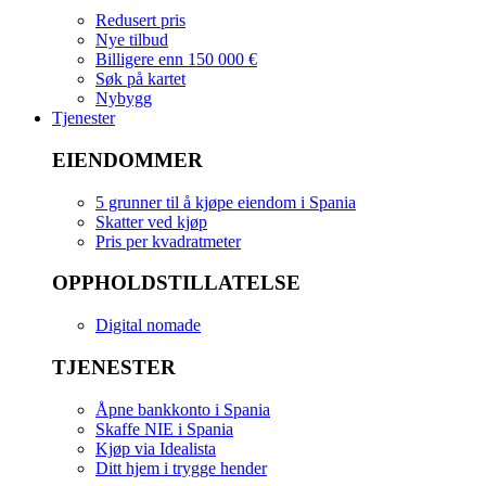
Redusert pris
Nye tilbud
Billigere enn 150 000 €
Søk på kartet
Nybygg
Tjenester
EIENDOMMER
5 grunner til å kjøpe eiendom i Spania
Skatter ved kjøp
Pris per kvadratmeter
OPPHOLDSTILLATELSE
Digital nomade
TJENESTER
Åpne bankkonto i Spania
Skaffe NIE i Spania
Kjøp via Idealista
Ditt hjem i trygge hender