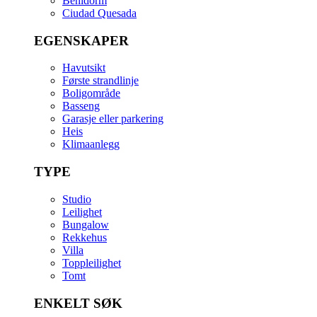
Benidorm
Ciudad Quesada
EGENSKAPER
Havutsikt
Første strandlinje
Boligområde
Basseng
Garasje eller parkering
Heis
Klimaanlegg
TYPE
Studio
Leilighet
Bungalow
Rekkehus
Villa
Toppleilighet
Tomt
ENKELT SØK