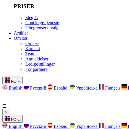
PRISER
Steg 1:
Concierge-tjeneste
Ubegrenset utvalg
Artikler
Om oss
Om oss
Kontakt
Team
Anmeldelser
Ledige stillinger
For partnere
NO
English
Русский
Español
Українська
Français
☰
×
NO
English
Русский
Español
Українська
Français