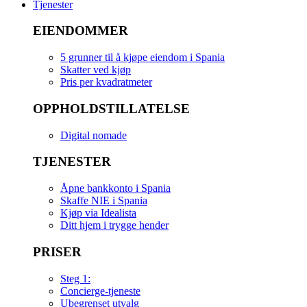
Tjenester
EIENDOMMER
5 grunner til å kjøpe eiendom i Spania
Skatter ved kjøp
Pris per kvadratmeter
OPPHOLDSTILLATELSE
Digital nomade
TJENESTER
Åpne bankkonto i Spania
Skaffe NIE i Spania
Kjøp via Idealista
Ditt hjem i trygge hender
PRISER
Steg 1:
Concierge-tjeneste
Ubegrenset utvalg