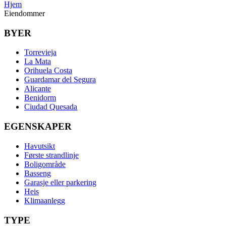
Hjem
Eiendommer
BYER
Torrevieja
La Mata
Orihuela Costa
Guardamar del Segura
Alicante
Benidorm
Ciudad Quesada
EGENSKAPER
Havutsikt
Første strandlinje
Boligområde
Basseng
Garasje eller parkering
Heis
Klimaanlegg
TYPE