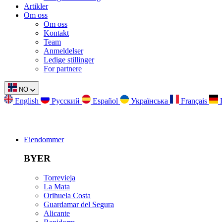
Artikler
Om oss
Om oss
Kontakt
Team
Anmeldelser
Ledige stillinger
For partnere
NO
English
Русский
Español
Українська
Français
Eiendommer
BYER
Torrevieja
La Mata
Orihuela Costa
Guardamar del Segura
Alicante