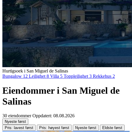
Hurtigsoek i San Miguel de Salinas
Bungalow
12
Leilighet
8
Villa
5
Toppleilighet
3
Rekkehus
2
Eiendommer i San Miguel de
Salinas
30 eiendommer
Oppdatert: 08.08.2026
Nyeste først
Pris: lavest først
Pris: høyest først
Nyeste først
Eldste først