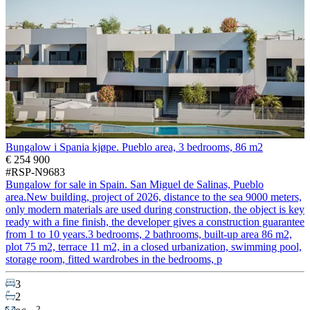
Bungalow i Spania kjøpe. Pueblo area, 3 bedrooms, 86 m2
€ 254 900
#RSP-N9683
Bungalow for sale in Spain. San Miguel de Salinas, Pueblo
area.New building, project of 2026, distance to the sea 9000 meters,
only modern materials are used during construction, the object is key
ready with a fine finish, the developer gives a construction guarantee
from 1 to 10 years.3 bedrooms, 2 bathrooms, built-up area 86 m2,
plot 75 m2, terrace 11 m2, in a closed urbanization, swimming pool,
storage room, fitted wardrobes in the bedrooms, p
3
2
2