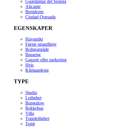
Guardamar del Segura
Alicante
Benidorm
Ciudad Quesada
EGENSKAPER
Havutsikt
Første strandlinje
Boligområde
Basseng
Garasje eller parkering
Heis
Klimaanlegg
TYPE
Studio
Leilighet
Bungalow
Rekkehus
Villa
Toppleilighet
Tomt