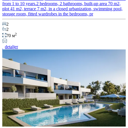
from 1 to 10 years.2 bedrooms, 2 bathrooms, built-up area 70 m2,
plot 41 m2, terrace 7 m2, in a closed urbanization, swimming pool,
storage room, fitted wardrobes in the bedrooms, pr
2
2
2
70 м
detaljer