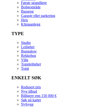
Første strandlinje
Boligområde
Basseng
Garasje eller parkering
Heis
Klimaanlegg
TYPE
Studio
Leilighet
Bungalow
Rekkehus
Villa
Toppleilighet
Tomt
ENKELT SØK
Redusert pris
Nye tilbud
Billigere enn 150 000 €
Søk på kartet
Nybygg