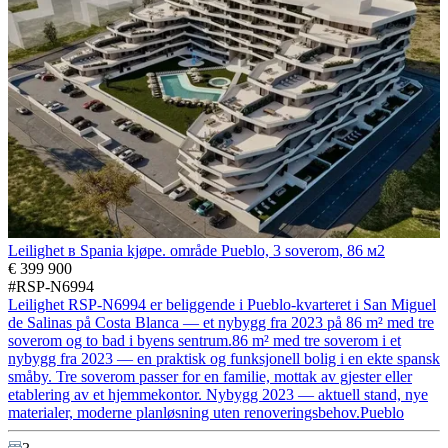
Leilighet в Spania kjøpe. område Pueblo, 3 soverom, 86 м2
€ 399 900
#RSP-N6994
Leilighet RSP-N6994 er beliggende i Pueblo-kvarteret i San Miguel
de Salinas på Costa Blanca — et nybygg fra 2023 på 86 m² med tre
soverom og to bad i byens sentrum.86 m² med tre soverom i et
nybygg fra 2023 — en praktisk og funksjonell bolig i en ekte spansk
småby. Tre soverom passer for en familie, mottak av gjester eller
etablering av et hjemmekontor. Nybygg 2023 — aktuell stand, nye
materialer, moderne planløsning uten renoveringsbehov.Pueblo