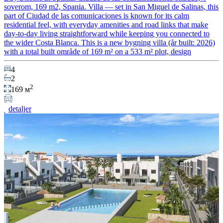
soverom, 169 m2, Spania. Villa — set in San Miguel de Salinas, this
part of Ciudad de las comunicaciones is known for its calm
residential feel, with everyday amenities and road links that make
day-to-day living straightforward while keeping you connected to
the wider Costa Blanca. This is a new bygning villa (år built: 2026)
with a total built område of 169 m² on a 533 m² plot, design
4
2
2
169 м
detaljer