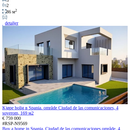
3
2
2
86 м
detaljer
Kjøpe bolig в Spania. område Ciudad de las comunicaciones, 4
soverom, 169 м2
€ 759 000
#RSP-N9569
Buy a home in Spania. Ciudad de las comunicaciones område, 4