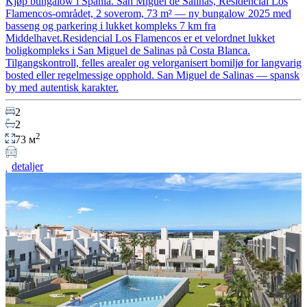
Kjøp bungalow i Spania. San Miguel de Salinas, Residencial Los
Flamencos-området, 2 soverom, 73 m² — ny bungalow 2025 med
basseng og parkering i lukket kompleks 7 km fra
Middelhavet.Residencial Los Flamencos er et velordnet lukket
boligkompleks i San Miguel de Salinas på Costa Blanca.
Tilgangskontroll, felles arealer og velorganisert bomiljø for langvarig
bosted eller regelmessige opphold. San Miguel de Salinas — spansk
by med autentisk karakter.
2
2
2
73 м
detaljer