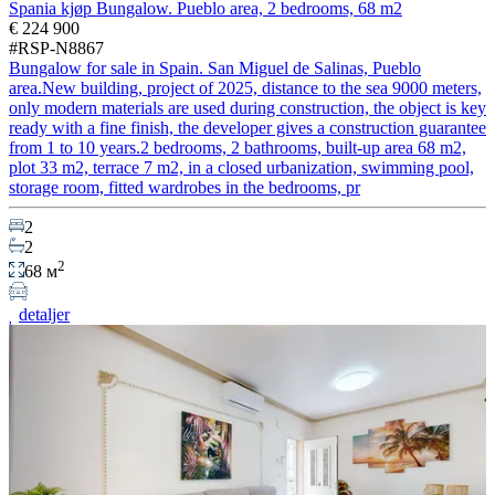
Spania kjøp Bungalow. Pueblo area, 2 bedrooms, 68 m2
€ 224 900
#RSP-N8867
Bungalow for sale in Spain. San Miguel de Salinas, Pueblo
area.New building, project of 2025, distance to the sea 9000 meters,
only modern materials are used during construction, the object is key
ready with a fine finish, the developer gives a construction guarantee
from 1 to 10 years.2 bedrooms, 2 bathrooms, built-up area 68 m2,
plot 33 m2, terrace 7 m2, in a closed urbanization, swimming pool,
storage room, fitted wardrobes in the bedrooms, pr
2
2
2
68 м
detaljer