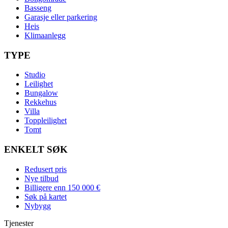
Basseng
Garasje eller parkering
Heis
Klimaanlegg
TYPE
Studio
Leilighet
Bungalow
Rekkehus
Villa
Toppleilighet
Tomt
ENKELT SØK
Redusert pris
Nye tilbud
Billigere enn 150 000 €
Søk på kartet
Nybygg
Tjenester