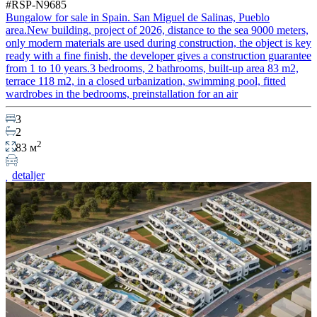
#RSP-N9685
Bungalow for sale in Spain. San Miguel de Salinas, Pueblo
area.New building, project of 2026, distance to the sea 9000 meters,
only modern materials are used during construction, the object is key
ready with a fine finish, the developer gives a construction guarantee
from 1 to 10 years.3 bedrooms, 2 bathrooms, built-up area 83 m2,
terrace 118 m2, in a closed urbanization, swimming pool, fitted
wardrobes in the bedrooms, preinstallation for an air
3
2
2
83 м
detaljer