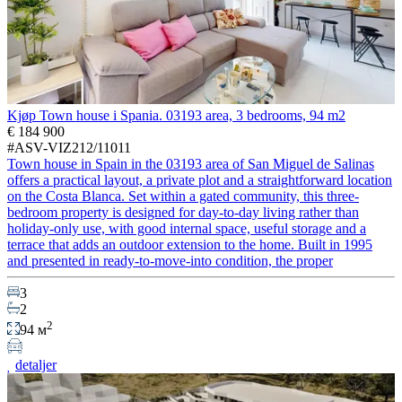
Kjøp Town house i Spania. 03193 area, 3 bedrooms, 94 m2
€ 184 900
#ASV-VIZ212/11011
Town house in Spain in the 03193 area of San Miguel de Salinas
offers a practical layout, a private plot and a straightforward location
on the Costa Blanca. Set within a gated community, this three-
bedroom property is designed for day-to-day living rather than
holiday-only use, with good internal space, useful storage and a
terrace that adds an outdoor extension to the home. Built in 1995
and presented in ready-to-move-into condition, the proper
3
2
2
94 м
detaljer