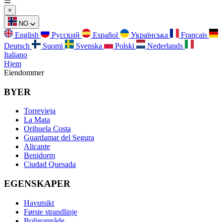
☰
×
NO
English
Русский
Español
Українська
Français
Deutsch
Suomi
Svenska
Polski
Nederlands
Italiano
Hjem
Eiendommer
BYER
Torrevieja
La Mata
Orihuela Costa
Guardamar del Segura
Alicante
Benidorm
Ciudad Quesada
EGENSKAPER
Havutsikt
Første strandlinje
Boligområde