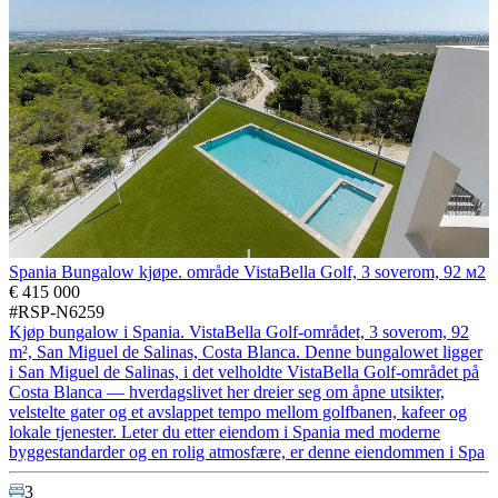
Spania Bungalow kjøpe. område VistaBella Golf, 3 soverom, 92 м2
€ 415 000
#RSP-N6259
Kjøp bungalow i Spania. VistaBella Golf-området, 3 soverom, 92
m², San Miguel de Salinas, Costa Blanca. Denne bungalowet ligger
i San Miguel de Salinas, i det velholdte VistaBella Golf-området på
Costa Blanca — hverdagslivet her dreier seg om åpne utsikter,
velstelte gater og et avslappet tempo mellom golfbanen, kafeer og
lokale tjenester. Leter du etter eiendom i Spania med moderne
byggestandarder og en rolig atmosfære, er denne eiendommen i Spa
3