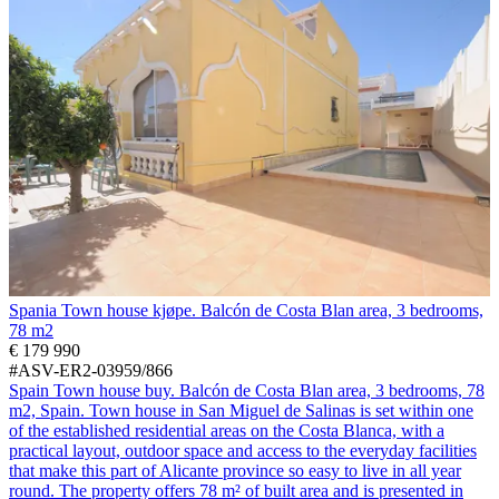
Spania Town house kjøpe. Balcón de Costa Blan area, 3 bedrooms,
78 m2
€ 179 990
#ASV-ER2-03959/866
Spain Town house buy. Balcón de Costa Blan area, 3 bedrooms, 78
m2, Spain. Town house in San Miguel de Salinas is set within one
of the established residential areas on the Costa Blanca, with a
practical layout, outdoor space and access to the everyday facilities
that make this part of Alicante province so easy to live in all year
round. The property offers 78 m² of built area and is presented in