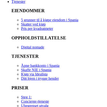
Tjenester
EIENDOMMER
5 grunner til å kjøpe eiendom i Spania
Skatter ved kjøp
Pris per kvadratmeter
OPPHOLDSTILLATELSE
Digital nomade
TJENESTER
Åpne bankkonto i Spania
Skaffe NIE i Spania
Kjøp via Idealista
Ditt hjem i trygge hender
PRISER
Steg 1:
Concierge-tjeneste
Ubegrenset utvalg