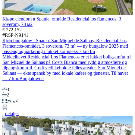
Kjøpe eiendom в Spania. område Residencial los flamencos, 3
soverom, 73 м2
€ 272 152
#RSP-N9141
Kjøp bungalow i Spania. San Miguel de Salinas, Residencial Los
Flamencos-området, 3 soverom, 73 m² — ny bungalow 2025 med
basseng og parkering i lukket kompleks 7 km fra
Middelhavet.Residencial Los Flamencos er et lukket boligsamfunn i
San Miguel de Salinas på Costa Blanca med ryddig atmosfære og
tilgangskontroll. Godt vedlikeholdte felles arealer. San Miguel de
Salinas — ekte spansk by med lokale kafeer og tjenester. Til havet
— 7 km.Bungalowen
3
2
2
73 м
detaljer