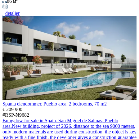
86 м
detaljer
Spania eiendommer. Pueblo area, 2 bedrooms, 70 m2
€ 209 900
#RSP-N9682
Bungalow for sale in Spain. San Miguel de Salinas, Pueblo
area.New building, project of 2026, distance to the sea 9000 meters,
only modern materials are used during construction, the object is key
ready with a fine finish, the developer gives a construction guarantee