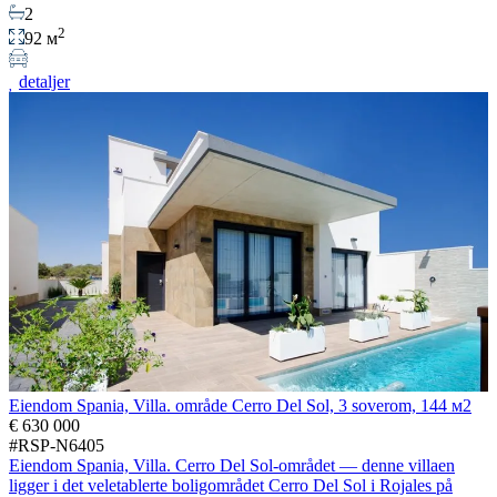
2
2
92 м
detaljer
Eiendom Spania, Villa. område Cerro Del Sol, 3 soverom, 144 м2
€ 630 000
#RSP-N6405
Eiendom Spania, Villa. Cerro Del Sol-området — denne villaen
ligger i det veletablerte boligområdet Cerro Del Sol i Rojales på