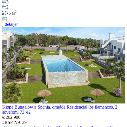
3
2
2
75 м
detaljer
Kjøpe Bungalow в Spania. område Residencial los flamencos, 2
soverom, 73 м2
€ 262 900
#RSP-N9139