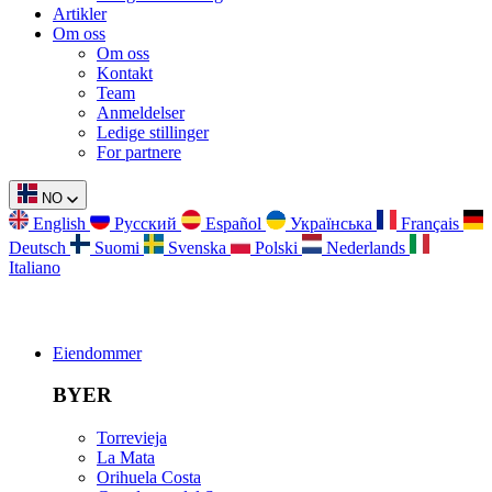
Artikler
Om oss
Om oss
Kontakt
Team
Anmeldelser
Ledige stillinger
For partnere
NO
English
Русский
Español
Українська
Français
Deutsch
Suomi
Svenska
Polski
Nederlands
Italiano
Eiendommer
BYER
Torrevieja
La Mata
Orihuela Costa