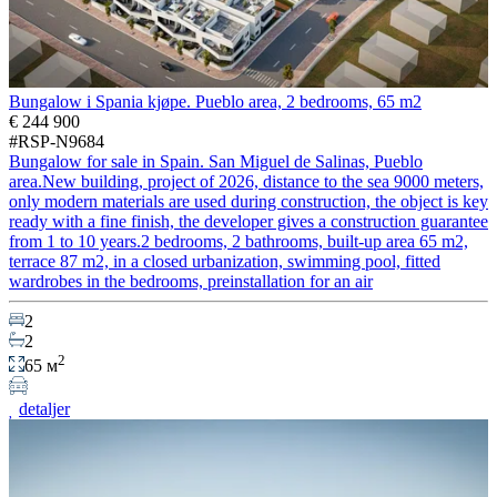
Bungalow i Spania kjøpe. Pueblo area, 2 bedrooms, 65 m2
€ 244 900
#RSP-N9684
Bungalow for sale in Spain. San Miguel de Salinas, Pueblo
area.New building, project of 2026, distance to the sea 9000 meters,
only modern materials are used during construction, the object is key
ready with a fine finish, the developer gives a construction guarantee
from 1 to 10 years.2 bedrooms, 2 bathrooms, built-up area 65 m2,
terrace 87 m2, in a closed urbanization, swimming pool, fitted
wardrobes in the bedrooms, preinstallation for an air
2
2
2
65 м
detaljer