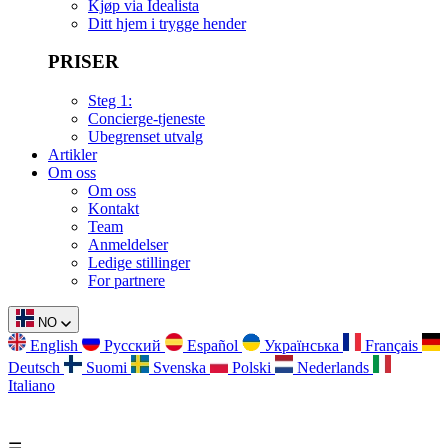
Kjøp via Idealista
Ditt hjem i trygge hender
PRISER
Steg 1:
Concierge-tjeneste
Ubegrenset utvalg
Artikler
Om oss
Om oss
Kontakt
Team
Anmeldelser
Ledige stillinger
For partnere
NO
English
Русский
Español
Українська
Français
Deutsch
Suomi
Svenska
Polski
Nederlands
Italiano