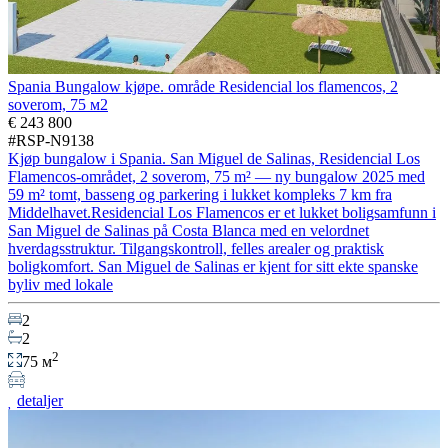
Spania Bungalow kjøpe. område Residencial los flamencos, 2
soverom, 75 м2
€ 243 800
#RSP-N9138
Kjøp bungalow i Spania. San Miguel de Salinas, Residencial Los
Flamencos-området, 2 soverom, 75 m² — ny bungalow 2025 med
59 m² tomt, basseng og parkering i lukket kompleks 7 km fra
Middelhavet.Residencial Los Flamencos er et lukket boligsamfunn i
San Miguel de Salinas på Costa Blanca med en velordnet
hverdagsstruktur. Tilgangskontroll, felles arealer og praktisk
boligkomfort. San Miguel de Salinas er kjent for sitt ekte spanske
byliv med lokale
2
2
2
75 м
detaljer