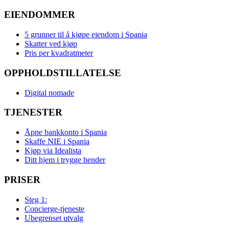
EIENDOMMER
5 grunner til å kjøpe eiendom i Spania
Skatter ved kjøp
Pris per kvadratmeter
OPPHOLDSTILLATELSE
Digital nomade
TJENESTER
Åpne bankkonto i Spania
Skaffe NIE i Spania
Kjøp via Idealista
Ditt hjem i trygge hender
PRISER
Steg 1:
Concierge-tjeneste
Ubegrenset utvalg