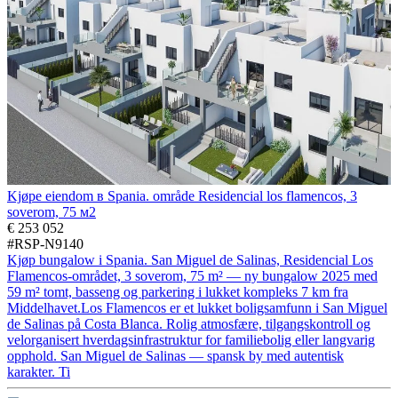
Kjøpe eiendom в Spania. område Residencial los flamencos, 3
soverom, 75 м2
€ 253 052
#RSP-N9140
Kjøp bungalow i Spania. San Miguel de Salinas, Residencial Los
Flamencos-området, 3 soverom, 75 m² — ny bungalow 2025 med
59 m² tomt, basseng og parkering i lukket kompleks 7 km fra
Middelhavet.Los Flamencos er et lukket boligsamfunn i San Miguel
de Salinas på Costa Blanca. Rolig atmosfære, tilgangskontroll og
velorganisert hverdagsinfrastruktur for familiebolig eller langvarig
opphold. San Miguel de Salinas — spansk by med autentisk
karakter. Ti