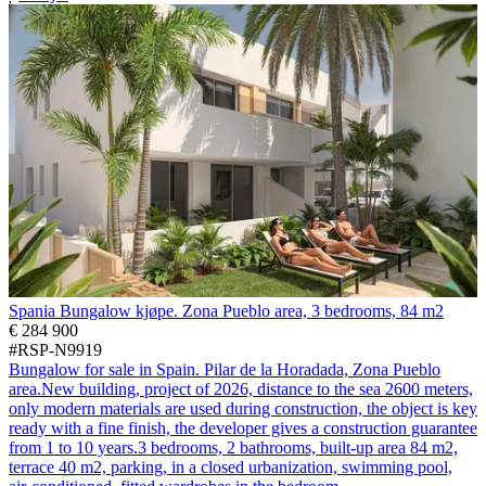
Spania Bungalow kjøpe. Zona Pueblo area, 3 bedrooms, 84 m2
€ 284 900
#RSP-N9919
Bungalow for sale in Spain. Pilar de la Horadada, Zona Pueblo
area.New building, project of 2026, distance to the sea 2600 meters,
only modern materials are used during construction, the object is key
ready with a fine finish, the developer gives a construction guarantee
from 1 to 10 years.3 bedrooms, 2 bathrooms, built-up area 84 m2,
terrace 40 m2, parking, in a closed urbanization, swimming pool,