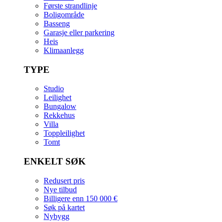
Første strandlinje
Boligområde
Basseng
Garasje eller parkering
Heis
Klimaanlegg
TYPE
Studio
Leilighet
Bungalow
Rekkehus
Villa
Toppleilighet
Tomt
ENKELT SØK
Redusert pris
Nye tilbud
Billigere enn 150 000 €
Søk på kartet
Nybygg