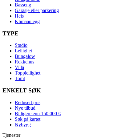
Basseng
Garasje eller parkering
Heis
Klimaanlegg
TYPE
Studio
Leilighet
Bungalow
Rekkehus
Villa
Toppleilighet
Tomt
ENKELT SØK
Redusert pris
Nye tilbud
Billigere enn 150 000 €
Søk på kartet
Nybygg
Tjenester