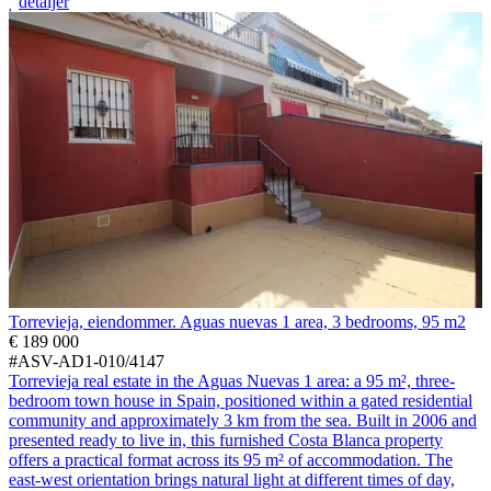
detaljer
Torrevieja, eiendommer. Aguas nuevas 1 area, 3 bedrooms, 95 m2
€ 189 000
#ASV-AD1-010/4147
Torrevieja real estate in the Aguas Nuevas 1 area: a 95 m², three-
bedroom town house in Spain, positioned within a gated residential
community and approximately 3 km from the sea. Built in 2006 and
presented ready to live in, this furnished Costa Blanca property
offers a practical format across its 95 m² of accommodation. The
east-west orientation brings natural light at different times of day,