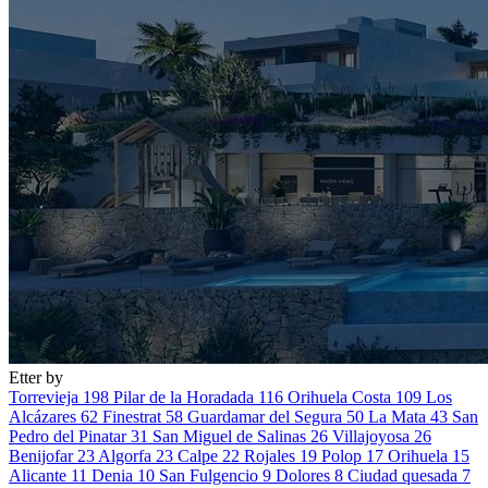
Etter by
Torrevieja
198
Pilar de la Horadada
116
Orihuela Costa
109
Los
Alcázares
62
Finestrat
58
Guardamar del Segura
50
La Mata
43
San
Pedro del Pinatar
31
San Miguel de Salinas
26
Villajoyosa
26
Benijofar
23
Algorfa
23
Calpe
22
Rojales
19
Polop
17
Orihuela
15
Alicante
11
Denia
10
San Fulgencio
9
Dolores
8
Ciudad quesada
7