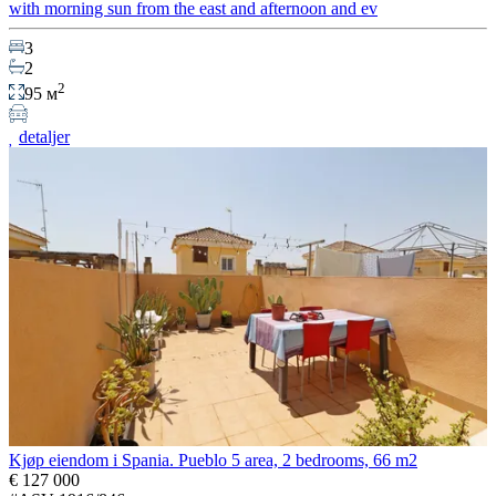
with morning sun from the east and afternoon and ev
3
2
2
95 м
detaljer
Kjøp eiendom i Spania. Pueblo 5 area, 2 bedrooms, 66 m2
€ 127 000