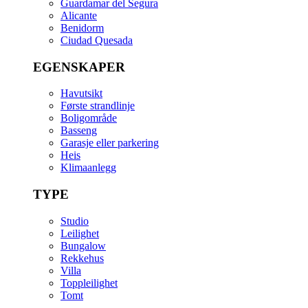
Guardamar del Segura
Alicante
Benidorm
Ciudad Quesada
EGENSKAPER
Havutsikt
Første strandlinje
Boligområde
Basseng
Garasje eller parkering
Heis
Klimaanlegg
TYPE
Studio
Leilighet
Bungalow
Rekkehus
Villa
Toppleilighet
Tomt