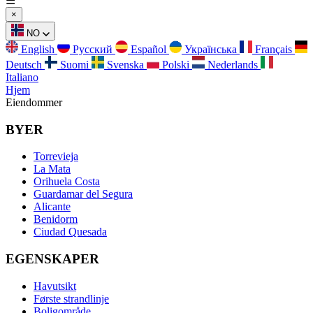
☰
×
NO
English
Русский
Español
Українська
Français
Deutsch
Suomi
Svenska
Polski
Nederlands
Italiano
Hjem
Eiendommer
BYER
Torrevieja
La Mata
Orihuela Costa
Guardamar del Segura
Alicante
Benidorm
Ciudad Quesada
EGENSKAPER
Havutsikt
Første strandlinje
Boligområde