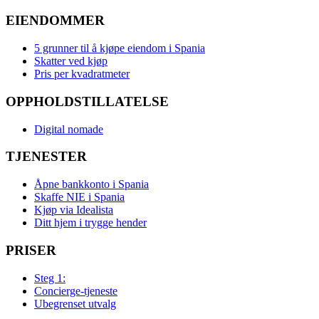
EIENDOMMER
5 grunner til å kjøpe eiendom i Spania
Skatter ved kjøp
Pris per kvadratmeter
OPPHOLDSTILLATELSE
Digital nomade
TJENESTER
Åpne bankkonto i Spania
Skaffe NIE i Spania
Kjøp via Idealista
Ditt hjem i trygge hender
PRISER
Steg 1:
Concierge-tjeneste
Ubegrenset utvalg