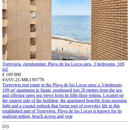
Torrevieja, eiendommer. Playa de los Locos area, 3 bedrooms, 109
m2
€ 169 900
#ASV-21-MK139/776
Torrevieja real estate in the Playa de los Locos area: a 3-bedroom,
109 m² apartment in Spain, positioned just 20 metres from the sea
and offering open sea views from its fifth-floor setting. Located on
the eastern side of the building, the apartment benefits from morning
light and a coastal outlook that forms part of everyday life in this
established part of Torrevieja. Playa de los Locos is known for its
seafront setting, beach access and year
3