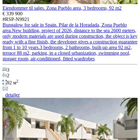
Eiendommer til salgs. Zona Pueblo area, 3 bedrooms, 92 m2
€ 339 900
#RSP-N9921
Bungalow for sale in Spain. Pilar de la Horadada, Zona Pueblo
area.New building, project of 2026, distance to the sea 2600 meters,
only modern materials are used during construction, the object is key
ready with a fine finish, the developer gives a construction guarantee
from 1 to 10 years.3 bedrooms, 2 bathrooms, built-up area 92 m2,
terrace 88 m2, parking, in a closed urbanization, swimming pool,
storage room, air-conditioned, fitted wardrobes
3
2
2
92 м
detaljer