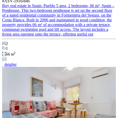
#ASV-1916/846
Buy real estate in Spain: Pueblo 5 area, 2 bedrooms, 66 m², Spain –
Penthouse. This two-bedroom penthouse is set on the second floor
of a gated residential community in Formentera del Segura, on the
Costa Blanca. Built in 2006 and maintained in good condition, the
property provides 66 m² of accommodation with a private terrace,
communal swimming pool and lift access. The layout includes a
living area opening onto the terrace, offering useful out
2
1
2
66 м
detaljer