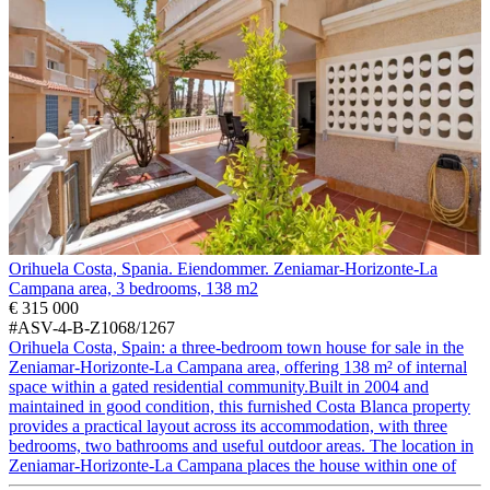
Orihuela Costa, Spania. Eiendommer. Zeniamar-Horizonte-La
Campana area, 3 bedrooms, 138 m2
€ 315 000
#ASV-4-B-Z1068/1267
Orihuela Costa, Spain: a three-bedroom town house for sale in the
Zeniamar-Horizonte-La Campana area, offering 138 m² of internal
space within a gated residential community.Built in 2004 and
maintained in good condition, this furnished Costa Blanca property
provides a practical layout across its accommodation, with three
bedrooms, two bathrooms and useful outdoor areas. The location in
Zeniamar-Horizonte-La Campana places the house within one of