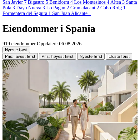
San Javier
7
Bigastro
5
Benidorm
4
Los Montesinos
4
Altea
3
Santa
Pola
3
Daya Nueva
3
Lo Pagan
2
Gran alacant
2
Cabo Roig
1
Formentera del Segura
1
San Juan Alicante
1
Eiendommer i Spania
919 eiendommer
Oppdatert: 06.08.2026
Nyeste først
Pris: lavest først
Pris: høyest først
Nyeste først
Eldste først