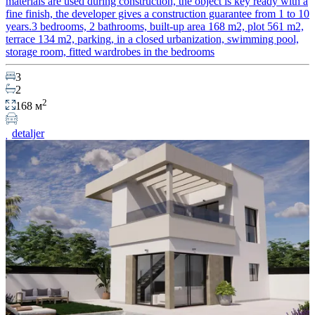
materials are used during construction, the object is key ready with a
fine finish, the developer gives a construction guarantee from 1 to 10
years.3 bedrooms, 2 bathrooms, built-up area 168 m2, plot 561 m2,
terrace 134 m2, parking, in a closed urbanization, swimming pool,
storage room, fitted wardrobes in the bedrooms
3
2
2
168 м
detaljer