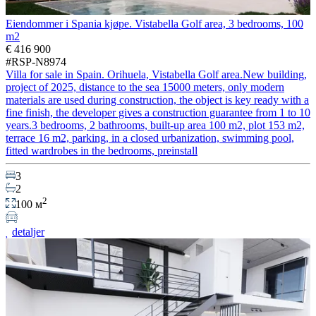
Eiendommer i Spania kjøpe. Vistabella Golf area, 3 bedrooms, 100
m2
€ 416 900
#RSP-N8974
Villa for sale in Spain. Orihuela, Vistabella Golf area.New building,
project of 2025, distance to the sea 15000 meters, only modern
materials are used during construction, the object is key ready with a
fine finish, the developer gives a construction guarantee from 1 to 10
years.3 bedrooms, 2 bathrooms, built-up area 100 m2, plot 153 m2,
terrace 16 m2, parking, in a closed urbanization, swimming pool,
fitted wardrobes in the bedrooms, preinstall
3
2
2
100 м
detaljer