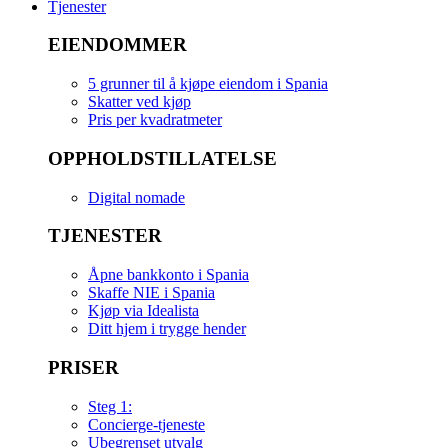
Tjenester
EIENDOMMER
5 grunner til å kjøpe eiendom i Spania
Skatter ved kjøp
Pris per kvadratmeter
OPPHOLDSTILLATELSE
Digital nomade
TJENESTER
Åpne bankkonto i Spania
Skaffe NIE i Spania
Kjøp via Idealista
Ditt hjem i trygge hender
PRISER
Steg 1:
Concierge-tjeneste
Ubegrenset utvalg