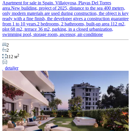
Apartment for sale in Spain. Villajoyosa, Playas Del Torres
area.New building, project of 2025, distance to the sea 400 meters,
only modern materials are used during construction, the object is key
ready with a fine finish, the developer gives a construction guarantee
from 1 to 10 years.2 bedrooms, 2 bathrooms, built-up area 112 m2,
plot 68 m2, terrace 36 m2, parking, in a closed urbanization,
swimming pool, storage room, ascensor, air-conditione
2
2
2
112 м
detaljer