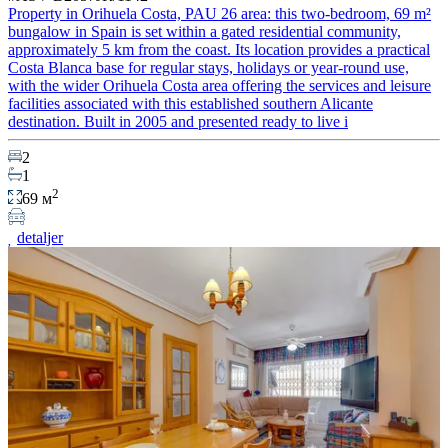
Property in Orihuela Costa, PAU 26 area: this two-bedroom, 69 m²
bungalow in Spain is set within a gated residential community,
approximately 5 km from the coast. Its location provides a practical
Costa Blanca base for regular stays, holidays or year-round use,
with the wider Orihuela Costa area offering the services and leisure
facilities associated with this established southern Alicante
destination. Built in 2005 and presented ready to live i
2
1
2
69 м
detaljer