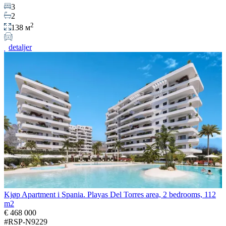
3
2
2
138 м
detaljer
Kjøp Apartment i Spania. Playas Del Torres area, 2 bedrooms, 112
m2
€ 468 000
#RSP-N9229