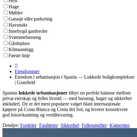
Heis
Hage
Møbler
Garasje eller parkering
Havutsikt
Innebygd garderobe
Svømmebasseng
Gårdsplass
Klimaanlegg
Første linje
Eiendommer
Eiendom i urbanisasjon i Spania — Lukkede boligkomplekser
| Granfield
Spanias
lukkede urbanisasjoner
tilbyr en perfekt balanse mellom
privat eierskap og felles livsstil — med basseng, hager og sikkerhet
inkludert. De er det mest populære valget blant internasjonale
kjøpere på Costa Blanca og Costa del Sol, og leverer konsekvent
god leieavkastning og verdibevaring.
Detaljer:
Fordeler
·
Fasiliteter
·
Sikkerhet
·
Fellesutgifter
·
Kjøpertips