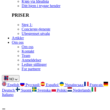
Kjøp via Idealista
Ditt hjem i trygge hender
PRISER
Steg 1:
Concierge-tjeneste
Ubegrenset utvalg
Artikler
Om oss
Om oss
Kontakt
Team
Anmeldelser
Ledige stillinger
For partnere
NO
English
Русский
Español
Українська
Français
Deutsch
Suomi
Svenska
Polski
Nederlands
Italiano