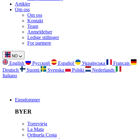
Artikler
Om oss
Om oss
Kontakt
Team
Anmeldelser
Ledige stillinger
For partnere
NO
English
Русский
Español
Українська
Français
Deutsch
Suomi
Svenska
Polski
Nederlands
Italiano
Eiendommer
BYER
Torrevieja
La Mata
Orihuela Costa