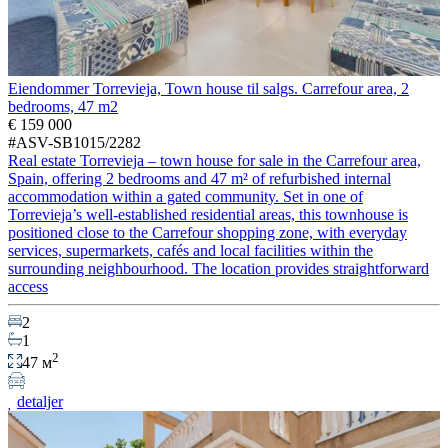
Eiendommer Torrevieja, Town house til salgs. Carrefour area, 2
bedrooms, 47 m2
€ 159 000
#ASV-SB1015/2282
Real estate Torrevieja – town house for sale in the Carrefour area,
Spain, offering 2 bedrooms and 47 m² of refurbished internal
accommodation within a gated community. Set in one of
Torrevieja’s well-established residential areas, this townhouse is
positioned close to the Carrefour shopping zone, with everyday
services, supermarkets, cafés and local facilities within the
surrounding neighbourhood. The location provides straightforward
access
2
1
2
47 м
detaljer