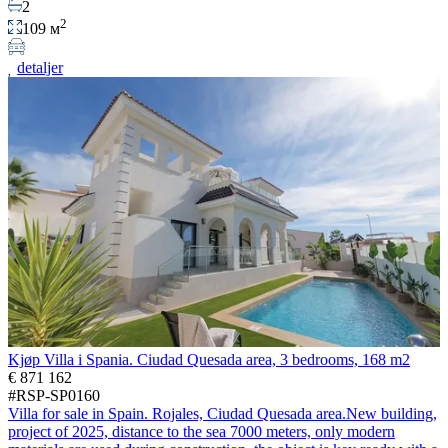
2
2
109 м
detaljer
Kjøp Villa i Spania. Ciudad Quesada area, 3 bedrooms, 168 m2
€ 871 162
#RSP-SP0160
Villa for sale in Spain. Rojales, Ciudad Quesada area.New building,
project of 2025, distance to the sea 7000 meters, only modern