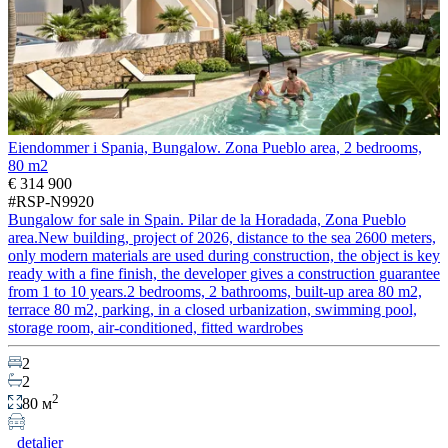
Eiendommer i Spania, Bungalow. Zona Pueblo area, 2 bedrooms,
80 m2
€ 314 900
#RSP-N9920
Bungalow for sale in Spain. Pilar de la Horadada, Zona Pueblo
area.New building, project of 2026, distance to the sea 2600 meters,
only modern materials are used during construction, the object is key
ready with a fine finish, the developer gives a construction guarantee
from 1 to 10 years.2 bedrooms, 2 bathrooms, built-up area 80 m2,
terrace 80 m2, parking, in a closed urbanization, swimming pool,
storage room, air-conditioned, fitted wardrobes
2
2
2
80 м
detaljer