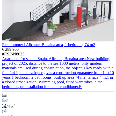
Eiendommer i Alicante. Benalua area, 1 bedroom, 74 m2
€ 289 900
#RSP-N8023
Apartment for sale in Spain. Alicante, Benalua area.New building,
project of 2025, distance to the sea 1000 meters, only modern
materials are used during construction, the object is key ready with a
fine finish, the developer gives a construction guarantee from 1 to 10
years.1 bedroom, 2 bathrooms, built-up area 74 m2, terrace 4 m2, in
a closed urbanization, swimming pool, fitted wardrobes in the
bedrooms, preinstallation for an air conditioner.R
1
2
2
74 м