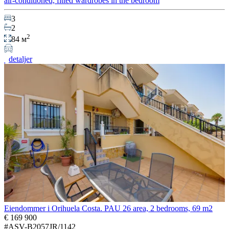
air-conditioned, fitted wardrobes in the bedroom
3
2
2
84 м
detaljer
Eiendommer i Orihuela Costa. PAU 26 area, 2 bedrooms, 69 m2
€ 169 900
#ASV-B2057JR/1142