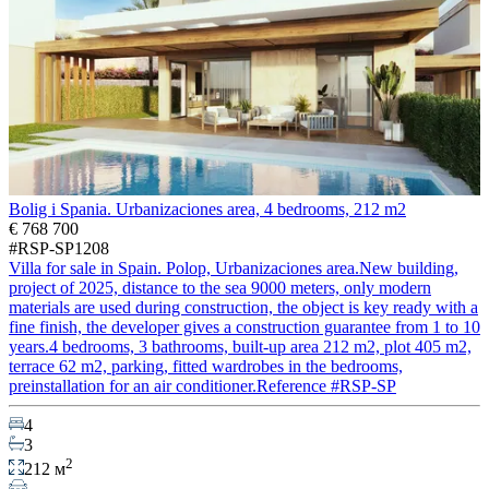
Bolig i Spania. Urbanizaciones area, 4 bedrooms, 212 m2
€ 768 700
#RSP-SP1208
Villa for sale in Spain. Polop, Urbanizaciones area.New building,
project of 2025, distance to the sea 9000 meters, only modern
materials are used during construction, the object is key ready with a
fine finish, the developer gives a construction guarantee from 1 to 10
years.4 bedrooms, 3 bathrooms, built-up area 212 m2, plot 405 m2,
terrace 62 m2, parking, fitted wardrobes in the bedrooms,
preinstallation for an air conditioner.Reference #RSP-SP
4
3
2
212 м