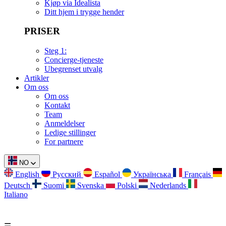
Kjøp via Idealista
Ditt hjem i trygge hender
PRISER
Steg 1:
Concierge-tjeneste
Ubegrenset utvalg
Artikler
Om oss
Om oss
Kontakt
Team
Anmeldelser
Ledige stillinger
For partnere
NO
English
Русский
Español
Українська
Français
Deutsch
Suomi
Svenska
Polski
Nederlands
Italiano