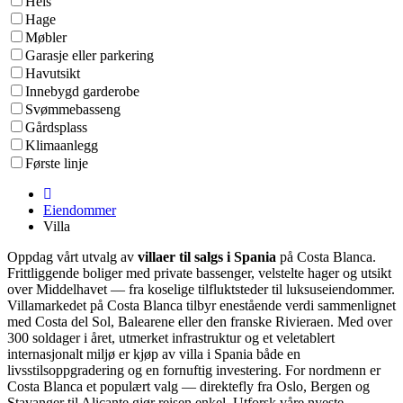
Heis
Hage
Møbler
Garasje eller parkering
Havutsikt
Innebygd garderobe
Svømmebasseng
Gårdsplass
Klimaanlegg
Første linje
Eiendommer
Villa
Oppdag vårt utvalg av
villaer til salgs i Spania
på Costa Blanca.
Frittliggende boliger med private bassenger, velstelte hager og utsikt
over Middelhavet — fra koselige tilfluktsteder til luksuseiendommer.
Villamarkedet på Costa Blanca tilbyr enestående verdi sammenlignet
med Costa del Sol, Balearene eller den franske Rivieraen. Med over
300 soldager i året, utmerket infrastruktur og et veletablert
internasjonalt miljø er kjøp av villa i Spania både en
livsstilsoppgradering og en fornuftig investering. For nordmenn er
Costa Blanca et populært valg — direktefly fra Oslo, Bergen og
Stavanger til Alicante gjør reisen enkel. Utforsk våre nyeste