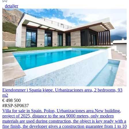
detaljer
Eiendommer i Spania kjøpe. Urbanizaciones area, 2 bedrooms, 93
m2
€ 498 500
#RSP-SP0637
Villa for sale in Spain. Polop, Urbanizaciones area.New building,
project of 2025, distance to the sea 9000 meters, only modern
materials are used during construction, the object is key ready with a
fine finish, the developer gives a construction guarantee from 1 to 10