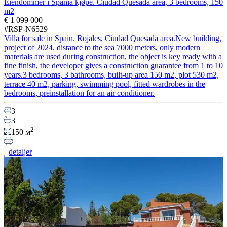
Eiendommer i Spania kjøpe. Ciudad Quesada area, 3 bedrooms, 150
m2
€ 1 099 000
#RSP-N6529
Villa for sale in Spain. Rojales, Ciudad Quesada area.New building,
project of 2024, distance to the sea 7000 meters, only modern
materials are used during construction, the object is key ready with a
fine finish, the developer gives a construction guarantee from 1 to 10
years.3 bedrooms, 3 bathrooms, built-up area 150 m2, plot 530 m2,
terrace 40 m2, parking, swimming pool, fitted wardrobes in the
bedrooms, preinstallation for an air conditioner.
3
3
2
150 м
detaljer