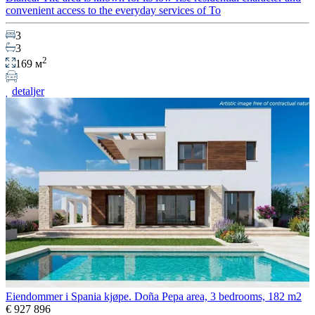
convenient access to the everyday services of To
3
3
2
169 м
detaljer
Eiendommer i Spania kjøpe. Doña Pepa area, 3 bedrooms, 182 m2
€ 927 896