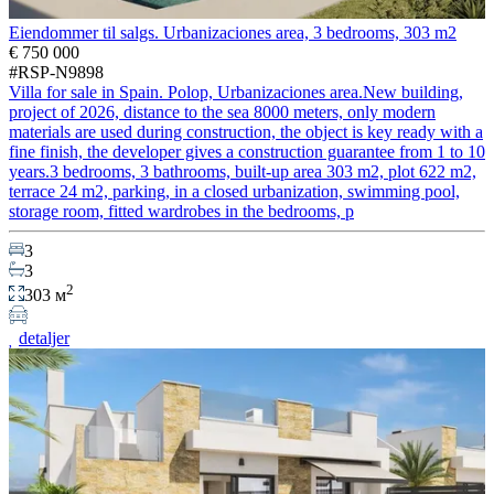
Eiendommer til salgs. Urbanizaciones area, 3 bedrooms, 303 m2
€ 750 000
#RSP-N9898
Villa for sale in Spain. Polop, Urbanizaciones area.New building,
project of 2026, distance to the sea 8000 meters, only modern
materials are used during construction, the object is key ready with a
fine finish, the developer gives a construction guarantee from 1 to 10
years.3 bedrooms, 3 bathrooms, built-up area 303 m2, plot 622 m2,
terrace 24 m2, parking, in a closed urbanization, swimming pool,
storage room, fitted wardrobes in the bedrooms, p
3
3
2
303 м
detaljer