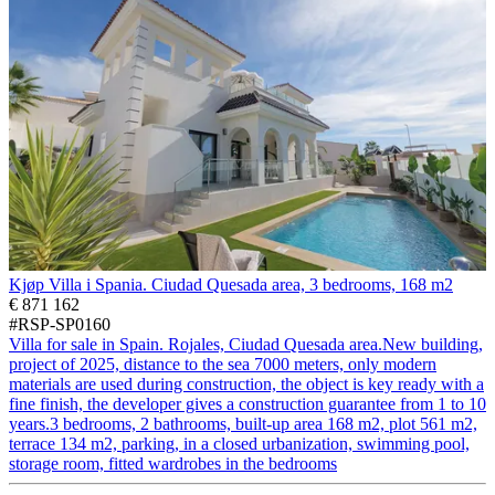
Kjøp Villa i Spania. Ciudad Quesada area, 3 bedrooms, 168 m2
€ 871 162
#RSP-SP0160
Villa for sale in Spain. Rojales, Ciudad Quesada area.New building,
project of 2025, distance to the sea 7000 meters, only modern
materials are used during construction, the object is key ready with a
fine finish, the developer gives a construction guarantee from 1 to 10
years.3 bedrooms, 2 bathrooms, built-up area 168 m2, plot 561 m2,
terrace 134 m2, parking, in a closed urbanization, swimming pool,
storage room, fitted wardrobes in the bedrooms