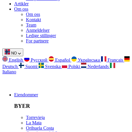
Artikler
Om oss
Om oss
Kontakt
Team
Anmeldelser
Ledige stillinger
For partnere
NO
English
Русский
Español
Українська
Français
Deutsch
Suomi
Svenska
Polski
Nederlands
Italiano
Eiendommer
BYER
Torrevieja
La Mata
Orihuela Costa