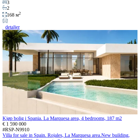
3
2
2
168 м
detaljer
Kjøp bolig i Spania. La Marquesa area, 4 bedrooms, 187 m2
€ 1 590 000
#RSP-N9910
Villa for sale in Spain. Rojales, La Marquesa area.New building,