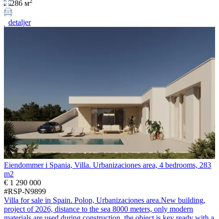
2
286 м
detaljer
Eiendommer i Spania, Villa. Urbanizaciones area, 4 bedrooms, 283
m2
€ 1 290 000
#RSP-N9899
Villa for sale in Spain. Polop, Urbanizaciones area.New building,
project of 2026, distance to the sea 8000 meters, only modern
materials are used during construction, the object is key ready with a