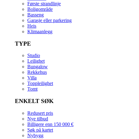
Første strandlinje
Boligområde
Basseng
Garasje eller parkering
Heis
Klimaanlegg
TYPE
Studio
Leilighet
Bungalow
Rekkehus
Villa
Toppleilighet
Tomt
ENKELT SØK
Redusert pris
Nye tilbud
Billigere enn 150 000 €
Søk på kartet
Nybygg