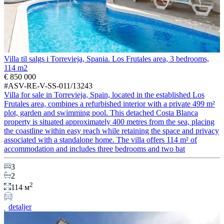
Villa til salgs i Torrevieja, Spania. Los Frutales area, 3 bedrooms,
114 m2
€ 850 000
#ASV-RE-V-SS-011/13243
Villa for sale in Torrevieja, Spain, located in the established Los
Frutales area, combines a refurbished interior with a private 499 m²
plot, garden and swimming pool. This detached Costa Blanca
property is situated approximately 400 metres from the sea, placing
the coastline within easy reach while retaining the space and privacy
associated with a standalone home. The villa offers 114 m² of
accommodation and includes three bedrooms and two bat
3
2
2
114 м
detaljer