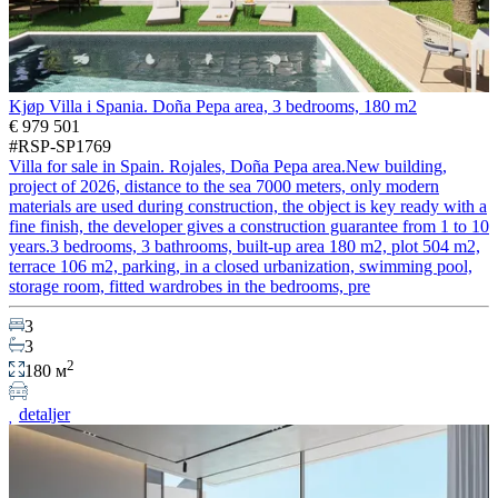
Kjøp Villa i Spania. Doña Pepa area, 3 bedrooms, 180 m2
€ 979 501
#RSP-SP1769
Villa for sale in Spain. Rojales, Doña Pepa area.New building,
project of 2026, distance to the sea 7000 meters, only modern
materials are used during construction, the object is key ready with a
fine finish, the developer gives a construction guarantee from 1 to 10
years.3 bedrooms, 3 bathrooms, built-up area 180 m2, plot 504 m2,
terrace 106 m2, parking, in a closed urbanization, swimming pool,
storage room, fitted wardrobes in the bedrooms, pre
3
3
2
180 м
detaljer