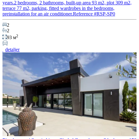
years.2 bedrooms, 2 bathrooms, built-up area 93 m2, plot 309 m2,
terrace 77 m2, parking, fitted wardrobes in the bedrooms,
preinstallation for an air conditioner.Reference #RSP-SP0
2
2
2
93 м
detaljer