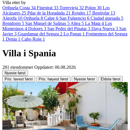
Villa etter by
Orihuela Costa
34
Finestrat
33
Torrevieja
32
Polop
30
Los
Alcázares
25
Pilar de la Horadada
21
Rojales
17
Benijofar
13
Algorfa
10
Orihuela
8
Calpe
6
San Fulgencio
6
Ciudad quesada
5
Benidorm
5
San Miguel de Salinas
5
Altea
5
La Mata
4
Los
Montesinos
4
Dolores
3
San Pedro del Pinatar
3
Daya Nueva
3
San
Javier
3
Guardamar del Segura
2
Lo Pagan
1
Formentera del Segura
1
Denia
1
Cabo Roig
1
Villa i Spania
281 eiendommer
Oppdatert: 06.08.2026
Nyeste først
Pris: lavest først
Pris: høyest først
Nyeste først
Eldste først