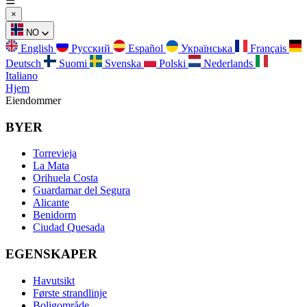
☰
×
NO
English
Русский
Español
Українська
Français
Deutsch
Suomi
Svenska
Polski
Nederlands
Italiano
Hjem
Eiendommer
BYER
Torrevieja
La Mata
Orihuela Costa
Guardamar del Segura
Alicante
Benidorm
Ciudad Quesada
EGENSKAPER
Havutsikt
Første strandlinje
Boligområde