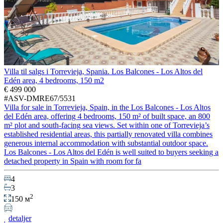
Villa til salgs i Torrevieja, Spania. Los Balcones - Los Altos del
Edén area, 4 bedrooms, 150 m2
€ 499 000
#ASV-DMRE67/5531
Villa for sale in Torrevieja, Spain, in the Los Balcones - Los Altos
del Edén area, offering 4 bedrooms, 150 m² of built space, an 800
m² plot and south-facing sea views. Set within one of Torrevieja’s
established residential areas, this partially renovated villa combines
generous internal accommodation with substantial outdoor space.
Los Balcones - Los Altos del Edén is well suited to buyers seeking a
detached property in Spain with room for fa
4
3
2
150 м
detaljer