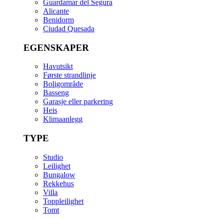
Guardamar del Segura
Alicante
Benidorm
Ciudad Quesada
EGENSKAPER
Havutsikt
Første strandlinje
Boligområde
Basseng
Garasje eller parkering
Heis
Klimaanlegg
TYPE
Studio
Leilighet
Bungalow
Rekkehus
Villa
Toppleilighet
Tomt