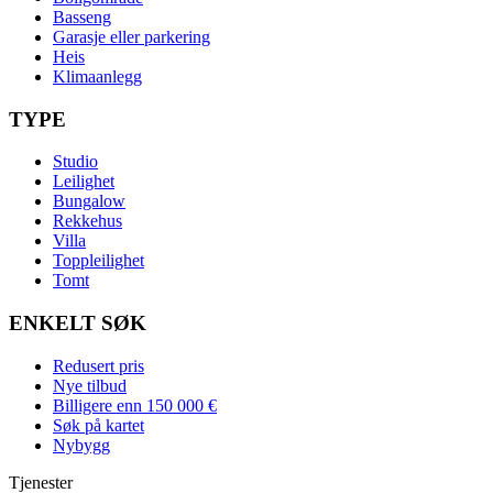
Basseng
Garasje eller parkering
Heis
Klimaanlegg
TYPE
Studio
Leilighet
Bungalow
Rekkehus
Villa
Toppleilighet
Tomt
ENKELT SØK
Redusert pris
Nye tilbud
Billigere enn 150 000 €
Søk på kartet
Nybygg
Tjenester