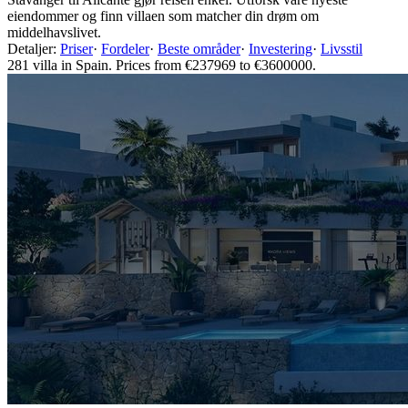
eiendommer og finn villaen som matcher din drøm om
middelhavslivet.
Detaljer:
Priser
·
Fordeler
·
Beste områder
·
Investering
·
Livsstil
281 villa in Spain. Prices from €237969 to €3600000.