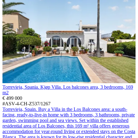
Torrevieja, Spania. Kjøp Villa. Los balcones area, 3 bedrooms, 169
m2
€ 499 000
#ASV-4-CH-Z537/1267
Torrevieja, Spain. Buy a Villa in the Los Balcones area: a south-
facing, ready-to-live-in home with 3 bedrooms, 3 bathrooms, private
garden, swimming pool and sea views. Set within the established
residential area of Los Balcones, this 169 m² villa offers generous
accommodation for year-round living or extended stays on the Costa
Blanca. The area is known for its low-rise residential character and