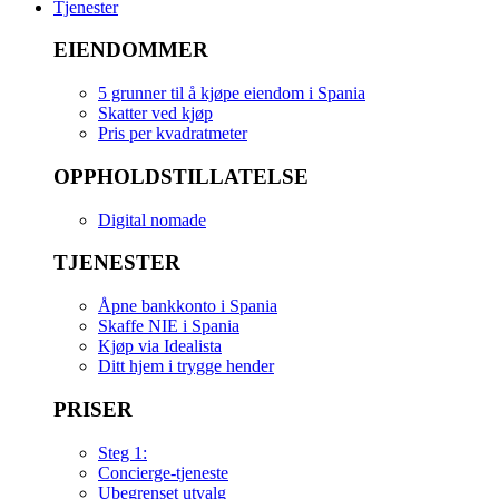
Tjenester
EIENDOMMER
5 grunner til å kjøpe eiendom i Spania
Skatter ved kjøp
Pris per kvadratmeter
OPPHOLDSTILLATELSE
Digital nomade
TJENESTER
Åpne bankkonto i Spania
Skaffe NIE i Spania
Kjøp via Idealista
Ditt hjem i trygge hender
PRISER
Steg 1:
Concierge-tjeneste
Ubegrenset utvalg