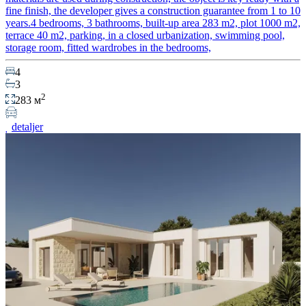
fine finish, the developer gives a construction guarantee from 1 to 10
years.4 bedrooms, 3 bathrooms, built-up area 283 m2, plot 1000 m2,
terrace 40 m2, parking, in a closed urbanization, swimming pool,
storage room, fitted wardrobes in the bedrooms,
4
3
2
283 м
detaljer