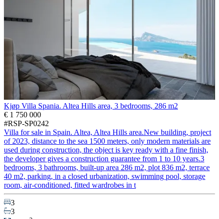
Kjøp Villa Spania. Altea Hills area, 3 bedrooms, 286 m2
€ 1 750 000
#RSP-SP0242
Villa for sale in Spain. Altea, Altea Hills area.New building, project
of 2023, distance to the sea 1500 meters, only modern materials are
used during construction, the object is key ready with a fine finish,
the developer gives a construction guarantee from 1 to 10 years.3
bedrooms, 3 bathrooms, built-up area 286 m2, plot 836 m2, terrace
40 m2, parking, in a closed urbanization, swimming pool, storage
room, air-conditioned, fitted wardrobes in t
3
3