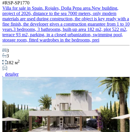
#RSP-SP1770
Villa for sale in Spain. Rojales, Doña Pepa area.New building,
project of 2026, distance to the sea 7000 meters, only modern
materials are used during construction, the object is key ready with a
fine finish, the developer gives a construction guarantee from 1 to 10
years.3 bedrooms, 3 bathrooms, built-up area 182 m2, plot 522 m2,
terrace 93 m2, parking, in a closed urbanization, swimming pool,
storage room, fitted wardrobes in the bedrooms, prei
3
3
2
182 м
detaljer