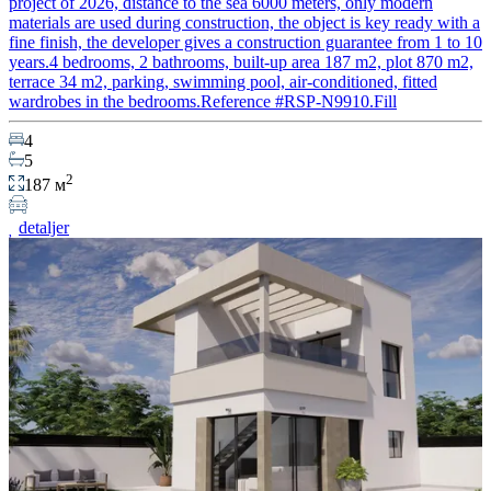
project of 2026, distance to the sea 6000 meters, only modern
materials are used during construction, the object is key ready with a
fine finish, the developer gives a construction guarantee from 1 to 10
years.4 bedrooms, 2 bathrooms, built-up area 187 m2, plot 870 m2,
terrace 34 m2, parking, swimming pool, air-conditioned, fitted
wardrobes in the bedrooms.Reference #RSP-N9910.Fill
4
5
2
187 м
detaljer