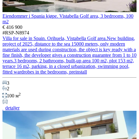
Eiendommer i Spania kjøpe. Vistabella Golf area, 3 bedrooms, 100
m2
€ 416 900
#RSP-N8974
Villa for sale in Spain. Orihuela, Vistabella Golf area.New building,
project of 2025, distance to the sea 15000 meters, only modern
materials are used during construction, the object is key ready with a
fine finish, the developer gives a construction guarantee from 1 to 10
years.3 bedrooms, 2 bathrooms, built-up area 100 m2, plot 153 m2,
terrace 16 m2, parking, in a closed urbanization, swimming pool,
fitted wardrobes in the bedrooms, preinstall
3
2
2
100 м
detaljer