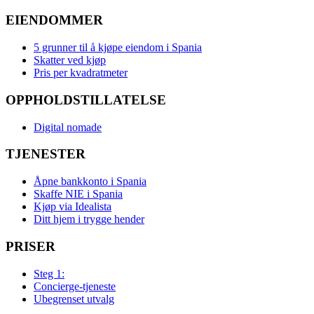
EIENDOMMER
5 grunner til å kjøpe eiendom i Spania
Skatter ved kjøp
Pris per kvadratmeter
OPPHOLDSTILLATELSE
Digital nomade
TJENESTER
Åpne bankkonto i Spania
Skaffe NIE i Spania
Kjøp via Idealista
Ditt hjem i trygge hender
PRISER
Steg 1:
Concierge-tjeneste
Ubegrenset utvalg