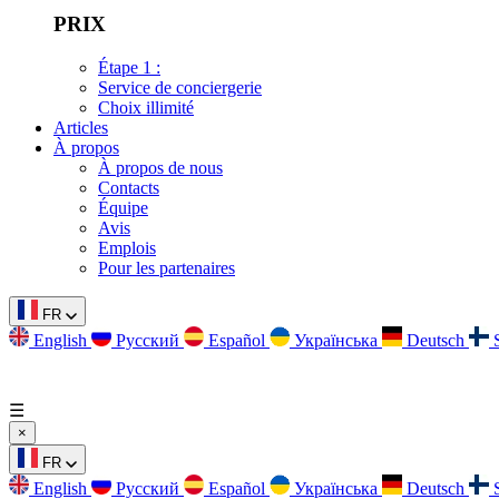
PRIX
Étape 1 :
Service de conciergerie
Choix illimité
Articles
À propos
À propos de nous
Contacts
Équipe
Avis
Emplois
Pour les partenaires
FR
English
Русский
Español
Українська
Deutsch
☰
×
FR
English
Русский
Español
Українська
Deutsch