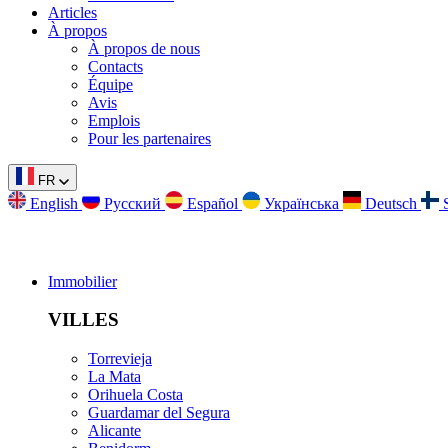
Articles
À propos
À propos de nous
Contacts
Équipe
Avis
Emplois
Pour les partenaires
FR
English
Русский
Español
Українська
Deutsch
Immobilier
VILLES
Torrevieja
La Mata
Orihuela Costa
Guardamar del Segura
Alicante