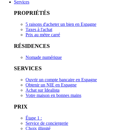
Services
PROPRIÉTÉS
5 raisons d'acheter un bien en Espagne
Taxes à l'achat
Prix au mètre carré
RÉSIDENCES
Nomade numérique
SERVICES
Ouvrir un compte bancaire en Espagne
Obtenir un NIE en Espagne
Achat sur Idealista
Votre maison en bonnes mains
PRIX
Étape 1 :
Service de conciergerie
Choix illimité