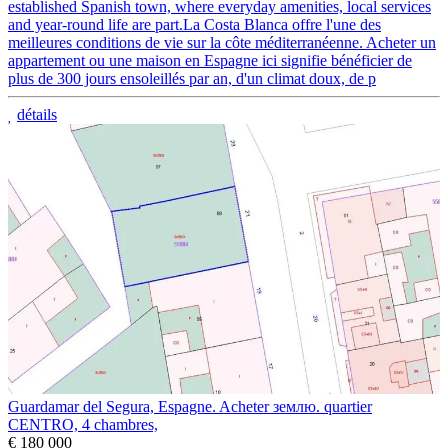
established Spanish town, where everyday amenities, local services
and year-round life are part.La Costa Blanca offre l'une des
meilleures conditions de vie sur la côte méditerranéenne. Acheter un
appartement ou une maison en Espagne ici signifie bénéficier de
plus de 300 jours ensoleillés par an, d'un climat doux, de p
détails
Guardamar del Segura, Espagne. Acheter землю. quartier
CENTRO, 4 chambres,
€ 180 000