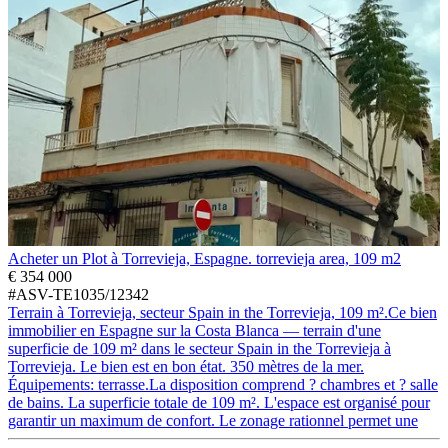
Acheter un Plot à Torrevieja, Espagne. torrevieja area, 109 m2
€ 354 000
#ASV-TE1035/12342
Terrain à Torrevieja, secteur Spain in the Torrevieja, 109 m².Ce bien
immobilier en Espagne sur la Costa Blanca — terrain d'une
superficie de 109 m² dans le secteur Spain in the Torrevieja à
Torrevieja. Le bien est en bon état. 350 mètres de la mer.
Équipements: terrasse.La disposition comprend ? chambres et ? salle
de bains. La superficie totale de 109 m². L'espace est organisé pour
garantir un maximum de confort. Le zonage rationnel permet une