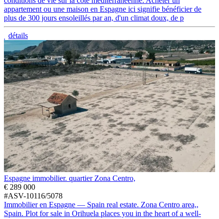
conditions de vie sur la côte méditerranéenne. Acheter un
appartement ou une maison en Espagne ici signifie bénéficier de
plus de 300 jours ensoleillés par an, d'un climat doux, de p
détails
Espagne immobilier. quartier Zona Centro,
€ 289 000
#ASV-10116/5078
Immobilier en Espagne — Spain real estate. Zona Centro area,,
Spain. Plot for sale in Orihuela places you in the heart of a well-