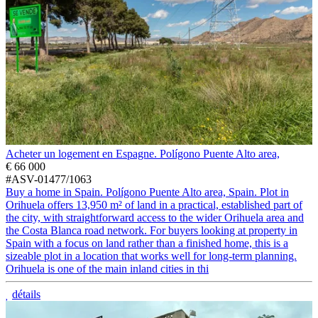
Acheter un logement en Espagne. Polígono Puente Alto area,
€ 66 000
#ASV-01477/1063
Buy a home in Spain. Polígono Puente Alto area, Spain. Plot in
Orihuela offers 13,950 m² of land in a practical, established part of
the city, with straightforward access to the wider Orihuela area and
the Costa Blanca road network. For buyers looking at property in
Spain with a focus on land rather than a finished home, this is a
sizeable plot in a location that works well for long-term planning.
Orihuela is one of the main inland cities in thi
détails