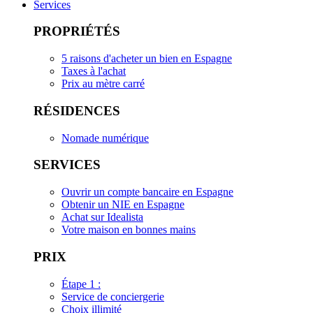
Services
PROPRIÉTÉS
5 raisons d'acheter un bien en Espagne
Taxes à l'achat
Prix au mètre carré
RÉSIDENCES
Nomade numérique
SERVICES
Ouvrir un compte bancaire en Espagne
Obtenir un NIE en Espagne
Achat sur Idealista
Votre maison en bonnes mains
PRIX
Étape 1 :
Service de conciergerie
Choix illimité