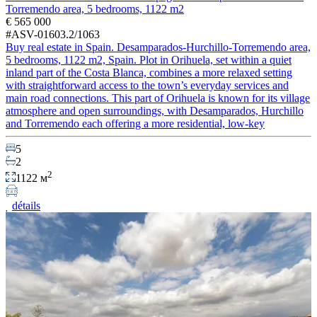
Torremendo area, 5 bedrooms, 1122 m2
€ 565 000
#ASV-01603.2/1063
Buy real estate in Spain. Desamparados-Hurchillo-Torremendo area,
5 bedrooms, 1122 m2, Spain. Plot in Orihuela, set within a quiet
inland part of the Costa Blanca, combines a more relaxed setting
with straightforward access to the town’s everyday services and
main road connections. This part of Orihuela is known for its village
atmosphere and open surroundings, with Desamparados, Hurchillo
and Torremendo each offering a more residential, low-key
5
2
2
1122 м
détails