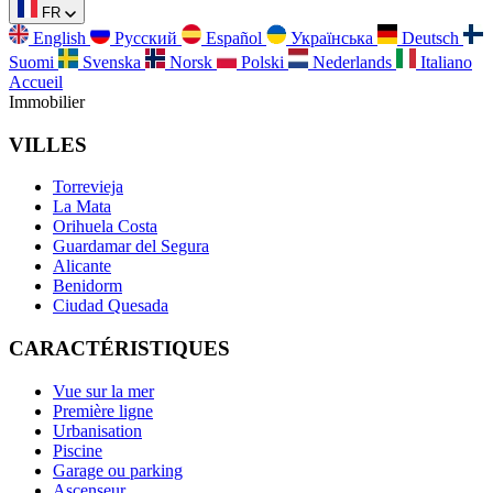
FR
English
Русский
Español
Українська
Deutsch
Suomi
Svenska
Norsk
Polski
Nederlands
Italiano
Accueil
Immobilier
VILLES
Torrevieja
La Mata
Orihuela Costa
Guardamar del Segura
Alicante
Benidorm
Ciudad Quesada
CARACTÉRISTIQUES
Vue sur la mer
Première ligne
Urbanisation
Piscine
Garage ou parking
Ascenseur