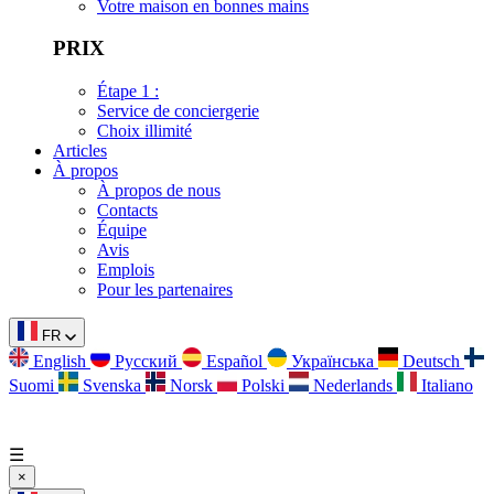
Votre maison en bonnes mains
PRIX
Étape 1 :
Service de conciergerie
Choix illimité
Articles
À propos
À propos de nous
Contacts
Équipe
Avis
Emplois
Pour les partenaires
FR
English
Русский
Español
Українська
Deutsch
Suomi
Svenska
Norsk
Polski
Nederlands
Italiano
☰
×