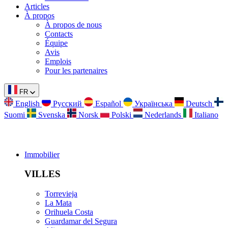
Articles
À propos
À propos de nous
Contacts
Équipe
Avis
Emplois
Pour les partenaires
FR
English
Русский
Español
Українська
Deutsch
Suomi
Svenska
Norsk
Polski
Nederlands
Italiano
Immobilier
VILLES
Torrevieja
La Mata
Orihuela Costa
Guardamar del Segura