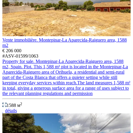
Vente immobilière. Montepinar-La Aparecida-Raiguero area, 1588
m2
€ 206 000
#ASV-01599/1063
Property for sale. Montepinar-La Aparecida-Raiguero area, 1588
m2, Spain. Plot. This 1,588 m² plot is located in the Montepinar-La
Aparecida-Raiguero area of Orihuela, a residential and semi-rural
part of the Costa Blanca that offers a quieter setting while still
keeping everyday services within reach.The land measures 1,588 m²
in total, giving a generous surface area for a range of uses subject to
the relevant planning regulations and permission
2
1588 м
détails