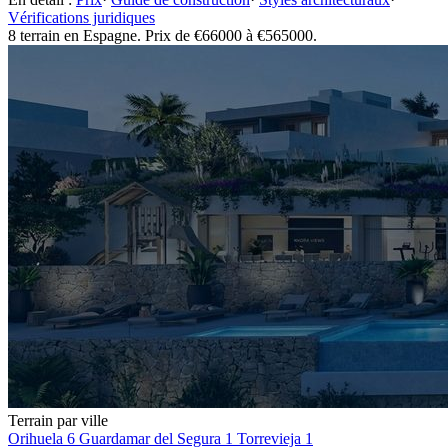
Vérifications juridiques
8 terrain en Espagne. Prix de €66000 à €565000.
Terrain par ville
Orihuela
6
Guardamar del Segura
1
Torrevieja
1