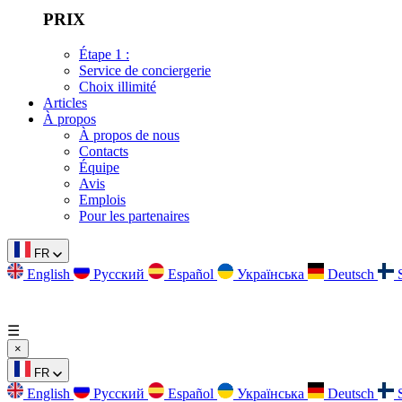
PRIX
Étape 1 :
Service de conciergerie
Choix illimité
Articles
À propos
À propos de nous
Contacts
Équipe
Avis
Emplois
Pour les partenaires
FR
English
Русский
Español
Українська
Deutsch
☰
×
FR
English
Русский
Español
Українська
Deutsch