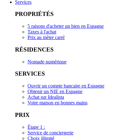
Services
PROPRIÉTÉS
5 raisons d'acheter un bien en Espagne
Taxes à l'achat
Prix au mètre carré
RÉSIDENCES
Nomade numérique
SERVICES
Ouvrir un compte bancaire en Espagne
Obtenir un NIE en Espagne
Achat sur Idealista
Votre maison en bonnes mains
PRIX
Étape 1 :
Service de conciergerie
Choix illimité