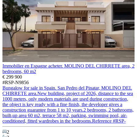
Immobilier en Espagne acheter. MOLINO DEL CHIRRETE area, 2
bedrooms, 60 m2
€ 299 900
#RSP-N9856
Bungalow for sale in Spain. San Pedro del Pinatar, MOLINO DEL
CHIRRETE area.New building, project of 2026, distance to the sea
1000 meters, only modern materials are used during construction,
the object is key ready with a fine finish, the developer gives a
construction guarantee from 1 to 10 years.2 bedrooms, 2 bathrooms,
built-up area 60 m2, terrace 58 m2, parking, swimming pool, air-
conditioned, fitted wardrobes in the bedrooms.Reference #RSP-
2