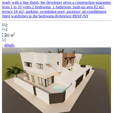
ready with a fine finish, the developer gives a construction guarantee
from 1 to 10 years.2 bedrooms, 1 bathroom, built-up area 82 m2,
terrace 18 m2, parking, swimming pool, ascensor, air-conditioned,
fitted wardrobes in the bedrooms.Reference #RSP-N9
2
1
2
82 м
détails