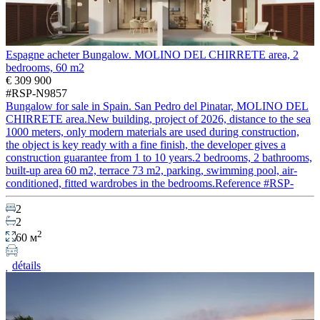
Espagne acheter Bungalow. MOLINO DEL CHIRRETE area, 2
bedrooms, 60 m2
€ 309 900
#RSP-N9857
Bungalow for sale in Spain. San Pedro del Pinatar, MOLINO DEL
CHIRRETE area.New building, project of 2026, distance to the sea
1000 meters, only modern materials are used during construction,
the object is key ready with a fine finish, the developer gives a
construction guarantee from 1 to 10 years.2 bedrooms, 2 bathrooms,
built-up area 60 m2, terrace 73 m2, parking, swimming pool, air-
conditioned, fitted wardrobes in the bedrooms.Reference #RSP-
2
2
2
60 м
détails