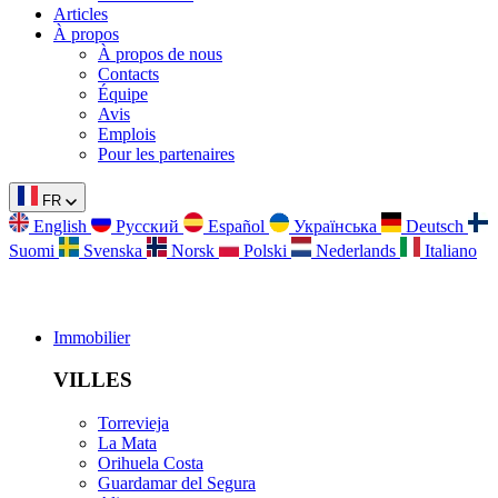
Articles
À propos
À propos de nous
Contacts
Équipe
Avis
Emplois
Pour les partenaires
FR
English
Русский
Español
Українська
Deutsch
Suomi
Svenska
Norsk
Polski
Nederlands
Italiano
Immobilier
VILLES
Torrevieja
La Mata
Orihuela Costa
Guardamar del Segura