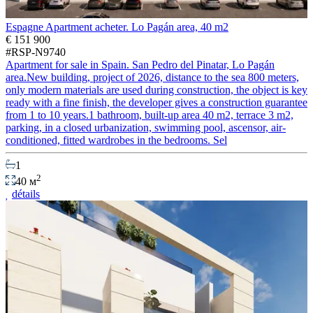
Espagne Apartment acheter. Lo Pagán area, 40 m2
€ 151 900
#RSP-N9740
Apartment for sale in Spain. San Pedro del Pinatar, Lo Pagán
area.New building, project of 2026, distance to the sea 800 meters,
only modern materials are used during construction, the object is key
ready with a fine finish, the developer gives a construction guarantee
from 1 to 10 years.1 bathroom, built-up area 40 m2, terrace 3 m2,
parking, in a closed urbanization, swimming pool, ascensor, air-
conditioned, fitted wardrobes in the bedrooms. Sel
1
2
40 м
détails