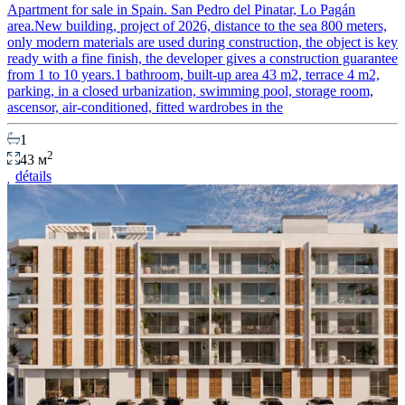
Apartment for sale in Spain. San Pedro del Pinatar, Lo Pagán
area.New building, project of 2026, distance to the sea 800 meters,
only modern materials are used during construction, the object is key
ready with a fine finish, the developer gives a construction guarantee
from 1 to 10 years.1 bathroom, built-up area 43 m2, terrace 4 m2,
parking, in a closed urbanization, swimming pool, storage room,
ascensor, air-conditioned, fitted wardrobes in the
1
2
43 м
détails