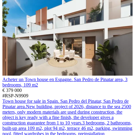
Acheter un Town house en Espagne. San Pedro de Pinatar area, 3
bedrooms, 109 m2
€ 379 000
#RSP-N9909
Town house for sale in Spain. San Pedro del Pinatar, San Pedro de
Pinatar area.New building, project of 2026, distance to the sea 2500
meters, only modern materials are used during construction, the
object is key ready with a fine finish, the developer gives a
construction guarantee from 1 to 10 years.3 bedrooms, 2 bathrooms,
built-up area 109 m2, plot 94 m2, terrace 46 m2, parking, swimming
pool, fitted wardrobes in the bedrooms, preinstallation