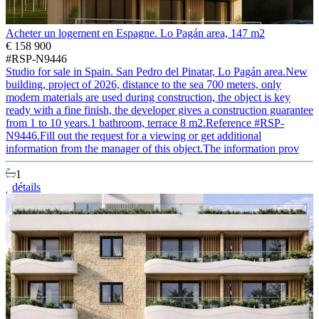
Acheter un logement en Espagne. Lo Pagán area, 147 m2
€ 158 900
#RSP-N9446
Studio for sale in Spain. San Pedro del Pinatar, Lo Pagán area.New
building, project of 2026, distance to the sea 700 meters, only
modern materials are used during construction, the object is key
ready with a fine finish, the developer gives a construction guarantee
from 1 to 10 years.1 bathroom, terrace 8 m2.Reference #RSP-
N9446.Fill out the request for a viewing or get additional
information from the manager of this object.The information prov
1
détails