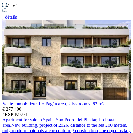
2
71 м
détails
Vente immobilière. Lo Pagán area, 2 bedrooms, 82 m2
€ 277 400
#RSP-N9771
Apartment for sale in Spain. San Pedro del Pinatar, Lo Pagán
area.New building, project of 2026, distance to the sea 200 meters,
only modern materials are used during construction, the object is key