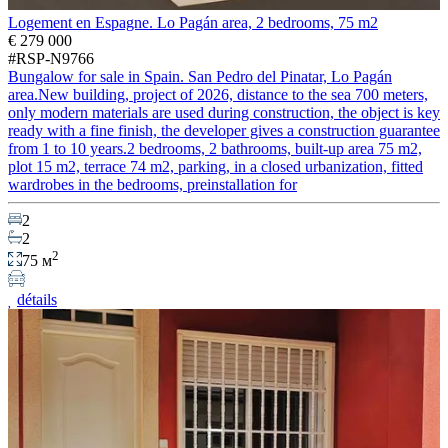
Logement en Espagne. Lo Pagán area, 2 bedrooms, 75 m2
€ 279 000
#RSP-N9766
Bungalow for sale in Spain. San Pedro del Pinatar, Lo Pagán
area.New building, project of 2026, distance to the sea 700 meters,
only modern materials are used during construction, the object is key
ready with a fine finish, the developer gives a construction guarantee
from 1 to 10 years.2 bedrooms, 2 bathrooms, built-up area 75 m2,
plot 15 m2, terrace 74 m2, parking, in a closed urbanization, fitted
wardrobes in the bedrooms, preinstallation for
2
2
2
75 м
détails