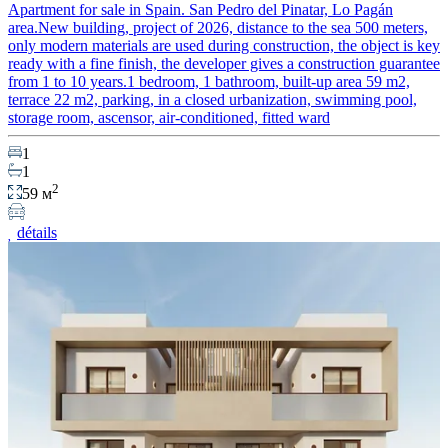
Apartment for sale in Spain. San Pedro del Pinatar, Lo Pagán
area.New building, project of 2026, distance to the sea 500 meters,
only modern materials are used during construction, the object is key
ready with a fine finish, the developer gives a construction guarantee
from 1 to 10 years.1 bedroom, 1 bathroom, built-up area 59 m2,
terrace 22 m2, parking, in a closed urbanization, swimming pool,
storage room, ascensor, air-conditioned, fitted ward
1
1
2
59 м
détails