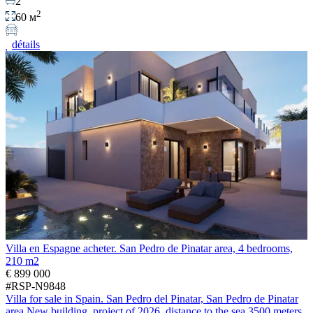
2
2
60 м
détails
Villa en Espagne acheter. San Pedro de Pinatar area, 4 bedrooms,
210 m2
€ 899 000
#RSP-N9848
Villa for sale in Spain. San Pedro del Pinatar, San Pedro de Pinatar
area.New building, project of 2026, distance to the sea 3500 meters,