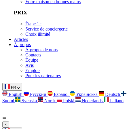
Votre maison en bonnes mains
PRIX
Étape 1 :
Service de conciergerie
Choix illimité
Articles
À propos
À propos de nous
Contacts
Équipe
Avis
Emplois
Pour les partenaires
FR
English
Русский
Español
Українська
Deutsch
Suomi
Svenska
Norsk
Polski
Nederlands
Italiano
☰
×