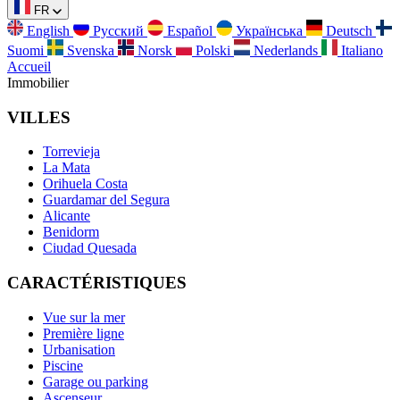
FR
English
Русский
Español
Українська
Deutsch
Suomi
Svenska
Norsk
Polski
Nederlands
Italiano
Accueil
Immobilier
VILLES
Torrevieja
La Mata
Orihuela Costa
Guardamar del Segura
Alicante
Benidorm
Ciudad Quesada
CARACTÉRISTIQUES
Vue sur la mer
Première ligne
Urbanisation
Piscine
Garage ou parking
Ascenseur