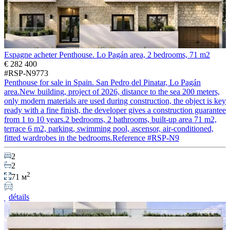
Espagne acheter Penthouse. Lo Pagán area, 2 bedrooms, 71 m2
€ 282 400
#RSP-N9773
Penthouse for sale in Spain. San Pedro del Pinatar, Lo Pagán
area.New building, project of 2026, distance to the sea 200 meters,
only modern materials are used during construction, the object is key
ready with a fine finish, the developer gives a construction guarantee
from 1 to 10 years.2 bedrooms, 2 bathrooms, built-up area 71 m2,
terrace 6 m2, parking, swimming pool, ascensor, air-conditioned,
fitted wardrobes in the bedrooms.Reference #RSP-N9
2
2
2
71 м
détails