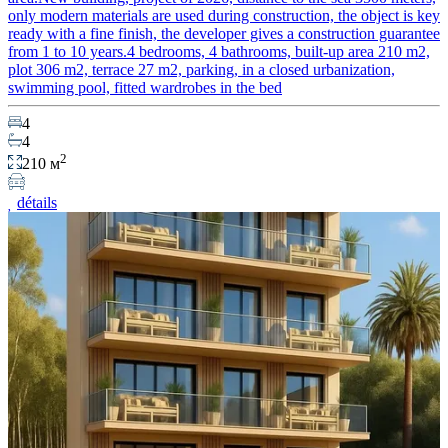
only modern materials are used during construction, the object is key
ready with a fine finish, the developer gives a construction guarantee
from 1 to 10 years.4 bedrooms, 4 bathrooms, built-up area 210 m2,
plot 306 m2, terrace 27 m2, parking, in a closed urbanization,
swimming pool, fitted wardrobes in the bed
4
4
2
210 м
détails