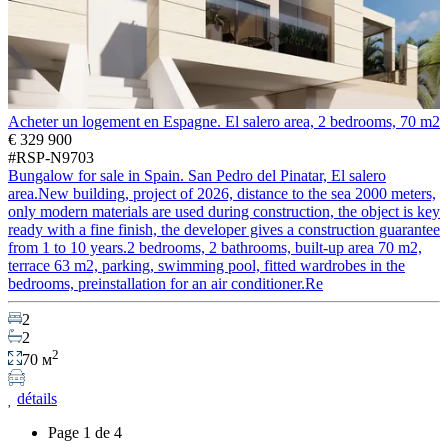
Acheter un logement en Espagne. El salero area, 2 bedrooms, 70 m2
€ 329 900
#RSP-N9703
Bungalow for sale in Spain. San Pedro del Pinatar, El salero
area.New building, project of 2026, distance to the sea 2000 meters,
only modern materials are used during construction, the object is key
ready with a fine finish, the developer gives a construction guarantee
from 1 to 10 years.2 bedrooms, 2 bathrooms, built-up area 70 m2,
terrace 63 m2, parking, swimming pool, fitted wardrobes in the
bedrooms, preinstallation for an air conditioner.Re
2
2
2
70 м
détails
Page 1 de 4