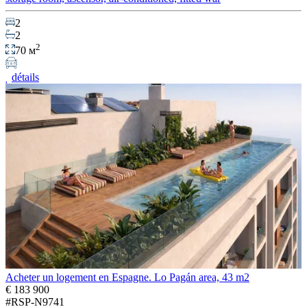
2
2
2
70 м
détails
Acheter un logement en Espagne. Lo Pagán area, 43 m2
€ 183 900
#RSP-N9741