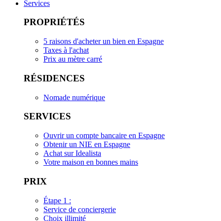
Services
PROPRIÉTÉS
5 raisons d'acheter un bien en Espagne
Taxes à l'achat
Prix au mètre carré
RÉSIDENCES
Nomade numérique
SERVICES
Ouvrir un compte bancaire en Espagne
Obtenir un NIE en Espagne
Achat sur Idealista
Votre maison en bonnes mains
PRIX
Étape 1 :
Service de conciergerie
Choix illimité