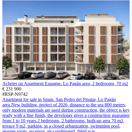
Acheter un Apartment Espagne. Lo Pagán area, 2 bedrooms, 70 m2
€ 231 900
#RSP-N9742
Apartment for sale in Spain. San Pedro del Pinatar, Lo Pagán
area.New building, project of 2026, distance to the sea 800 meters,
only modern materials are used during construction, the object is key
ready with a fine finish, the developer gives a construction guarantee
from 1 to 10 years.2 bedrooms, 2 bathrooms, built-up area 70 m2,
terrace 9 m2, parking, in a closed urbanization, swimming pool,
storage room, ascensor, air-conditioned, fitted war