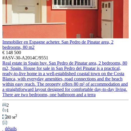
Immobilier en Espagne acheter. San Pedro de Pinatar area, 2
bedrooms, 80 m2
€ 148 500
#ASV-30-A2014C/9551
Real estate in Spain buy. San Pedro de Pinatar area, 2 bedrooms, 80
m2, Spain. House for sale in San Pedro del Pinatar is a practical,
ready-to-live home in a well-established coastal town on the Costa
Blanca, with everyday amenities, road connections and the beach
within easy reach. The property offers 80 m² of accommodation and
a straightforward layout designed for comfortable day-to-day living.
There are two bedrooms, one bathroom and a terra
2
1
2
80 м
détails