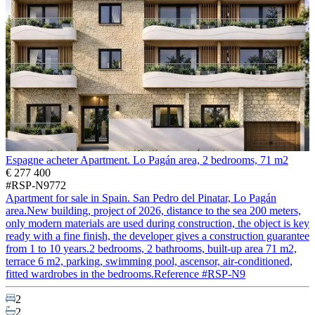
Espagne acheter Apartment. Lo Pagán area, 2 bedrooms, 71 m2
€ 277 400
#RSP-N9772
Apartment for sale in Spain. San Pedro del Pinatar, Lo Pagán
area.New building, project of 2026, distance to the sea 200 meters,
only modern materials are used during construction, the object is key
ready with a fine finish, the developer gives a construction guarantee
from 1 to 10 years.2 bedrooms, 2 bathrooms, built-up area 71 m2,
terrace 6 m2, parking, swimming pool, ascensor, air-conditioned,
fitted wardrobes in the bedrooms.Reference #RSP-N9
2
2