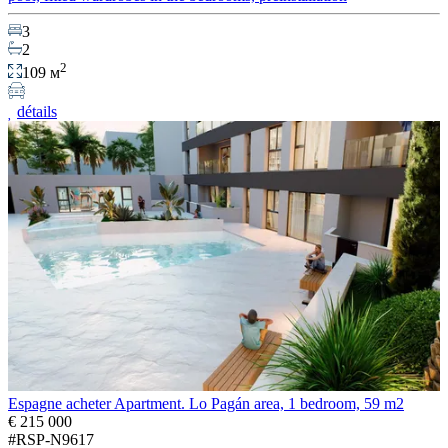
3
2
2
109 м
détails
Espagne acheter Apartment. Lo Pagán area, 1 bedroom, 59 m2
€ 215 000
#RSP-N9617