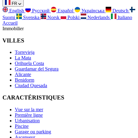
FR
English
Русский
Español
Українська
Deutsch
Suomi
Svenska
Norsk
Polski
Nederlands
Italiano
Accueil
Immobilier
VILLES
Torrevieja
La Mata
Orihuela Costa
Guardamar del Segura
Alicante
Benidorm
Ciudad Quesada
CARACTÉRISTIQUES
Vue sur la mer
Première ligne
Urbanisation
Piscine
Garage ou parking
Ascenseur