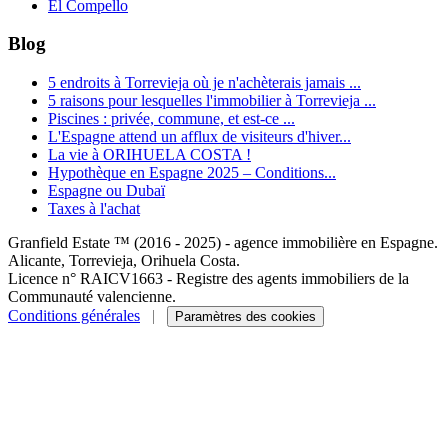
El Compello
Blog
5 endroits à Torrevieja où je n'achèterais jamais ...
5 raisons pour lesquelles l'immobilier à Torrevieja ...
Piscines : privée, commune, et est-ce ...
L'Espagne attend un afflux de visiteurs d'hiver...
La vie à ORIHUELA COSTA !
Hypothèque en Espagne 2025 – Conditions...
Espagne ou Dubaï
Taxes à l'achat
Granfield Estate ™ (2016 - 2025) - agence immobilière en Espagne.
Alicante, Torrevieja, Orihuela Costa.
Licence n° RAICV1663 - Registre des agents immobiliers de la
Communauté valencienne.
Conditions générales
|
Paramètres des cookies