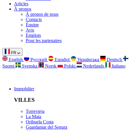
Articles
À propos
À propos de nous
Contacts
Équipe
Avis
Emplois
Pour les partenaires
FR
English
Русский
Español
Українська
Deutsch
Suomi
Svenska
Norsk
Polski
Nederlands
Italiano
Immobilier
VILLES
Torrevieja
La Mata
Orihuela Costa
Guardamar del Segura