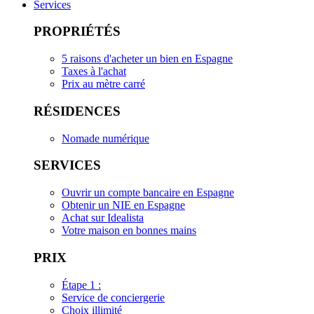
Services
PROPRIÉTÉS
5 raisons d'acheter un bien en Espagne
Taxes à l'achat
Prix au mètre carré
RÉSIDENCES
Nomade numérique
SERVICES
Ouvrir un compte bancaire en Espagne
Obtenir un NIE en Espagne
Achat sur Idealista
Votre maison en bonnes mains
PRIX
Étape 1 :
Service de conciergerie
Choix illimité