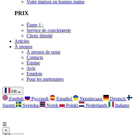
Votre maison en bonnes mains
PRIX
Étape 1 :
Service de conciergerie
Choix illimité
Articles
À propos
À propos de nous
Contacts
Équipe
Avis
Emplois
Pour les partenaires
FR
English
Русский
Español
Українська
Deutsch
Suomi
Svenska
Norsk
Polski
Nederlands
Italiano
☰
×