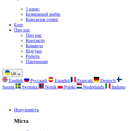
1 крок:
Безмежний вибір
Консьєрж сервіс
Блог
Про нас
Про нас
Контакти
Команда
Відгуки
Робота
Партнерам
UA
English
Русский
Español
Français
Deutsch
Suomi
Svenska
Norsk
Polski
Nederlands
Italiano
Нерухомість
Міста