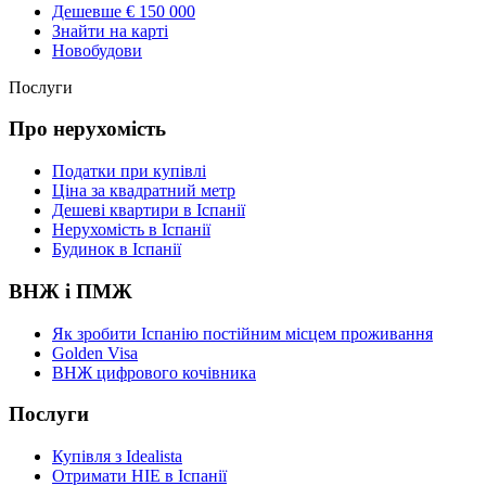
Дешевше € 150 000
Знайти на карті
Новобудови
Послуги
Про нерухомість
Податки при купівлі
Ціна за квадратний метр
Дешеві квартири в Іспанії
Нерухомість в Іспанії
Будинок в Іспанії
ВНЖ і ПМЖ
Як зробити Іспанію постійним місцем проживання
Golden Visa
ВНЖ цифрового кочівника
Послуги
Купівля з Idealista
Отримати НІЕ в Іспанії