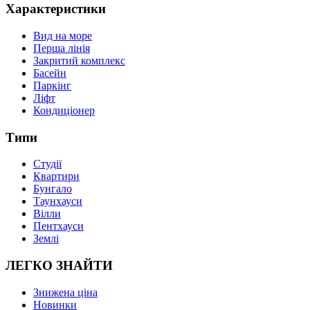
Характеристики
Вид на море
Перша лінія
Закритий комплекс
Басейн
Паркінг
Ліфт
Кондиціонер
Типи
Студії
Квартири
Бунгало
Таунхауси
Вілли
Пентхауси
Землі
ЛЕГКО ЗНАЙТИ
Знижена ціна
Новинки