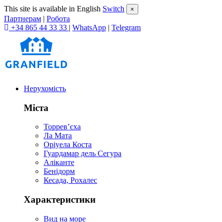
This site is available in English
Switch
×
Партнерам
|
Робота
+34 865 44 33 33
|
WhatsApp
|
Telegram
Нерухомість
Міста
Торревʼєха
Ла Мата
Оріуела Коста
Гуардамар дель Сегура
Аліканте
Бенідорм
Кесада, Рохалес
Характеристики
Вид на море