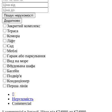
Додатково
Закритий комплекс
Тераса
Комора
Ліфт
Сад
Меблі
Гараж або паркування
Вид на море
Вбудована шафа
Басейн
Подвір'я
Кондиціонер
Перша лінія
Нерухомість
Commercial
1 commercial в Іспанії. Ціни від €74990 до €74990.