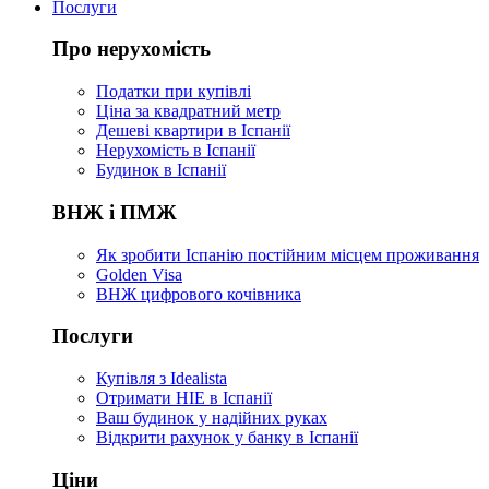
Послуги
Про нерухомість
Податки при купівлі
Ціна за квадратний метр
Дешеві квартири в Іспанії
Нерухомість в Іспанії
Будинок в Іспанії
ВНЖ і ПМЖ
Як зробити Іспанію постійним місцем проживання
Golden Visa
ВНЖ цифрового кочівника
Послуги
Купівля з Idealista
Отримати НІЕ в Іспанії
Ваш будинок у надійних руках
Відкрити рахунок у банку в Іспанії
Ціни