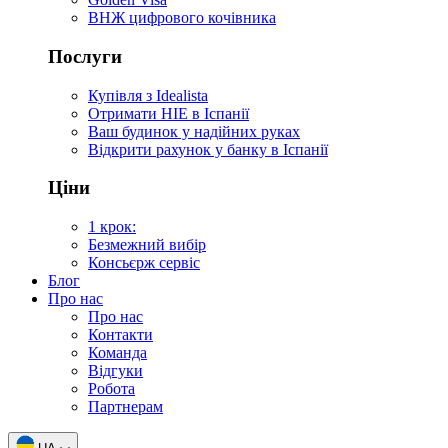
ВНЖ цифрового кочівника
Послуги
Купівля з Idealista
Отримати НІЕ в Іспанії
Ваш будинок у надійних руках
Відкрити рахунок у банку в Іспанії
Ціни
1 крок:
Безмежний вибір
Консьєрж сервіс
Блог
Про нас
Про нас
Контакти
Команда
Відгуки
Робота
Партнерам