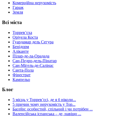
Комерційна нерухомість
Гараж
Земля
Всі міста
Торревʼєха
Оріуела Коста
Гуардамар дель Сегура
Бенідорм
Аліканте
Пілар-де-ла-Орадада
Сан-Педро-дель-Пінатар
Сан-Мігель-де-Салінас
Санта-Пола
Фінестрат
Кампельо
Блог
5 місць у Торревʼєсі, де я б ніколи...
5 причин чому нерухомість у Тор...
Басейн: особистий, спільний і чи потрібен ...
Валенсійська іспанська – де, навіщо ...