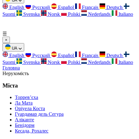
UA
English
Русский
Español
Français
Deutsch
Suomi
Svenska
Norsk
Polski
Nederlands
Italiano
☰
×
UA
English
Русский
Español
Français
Deutsch
Suomi
Svenska
Norsk
Polski
Nederlands
Italiano
Головна
Нерухомість
Міста
Торревʼєха
Ла Мата
Оріуела Коста
Гуардамар дель Сегура
Аліканте
Бенідорм
Кесада, Рохалес