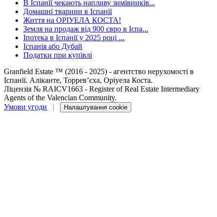
В Іспанії чекають напливу зимівників...
Домашні тварини в Іспанії
Життя на ОРІУЕЛА КОСТА!
Земля на продаж від 900 євро в Іспа...
Іпотека в Іспанії у 2025 році ...
Іспанія або Дубай
Податки при купівлі
Granfield Estate ™ (2016 - 2025) - агентство нерухомості в
Іспанії. Аліканте, Торревʼєха, Оріуела Коста.
Ліцензія № RAICV1663 - Register of Real Estate Intermediary
Agents of the Valencian Community.
Умови угоди
|
Налаштування cookie