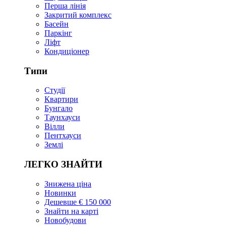
Перша лінія
Закритий комплекс
Басейн
Паркінг
Ліфт
Кондиціонер
Типи
Студії
Квартири
Бунгало
Таунхауси
Вілли
Пентхауси
Землі
ЛЕГКО ЗНАЙТИ
Знижена ціна
Новинки
Дешевше € 150 000
Знайти на карті
Новобудови