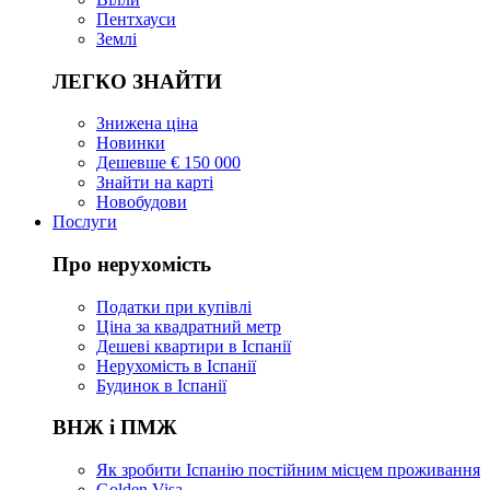
Пентхауси
Землі
ЛЕГКО ЗНАЙТИ
Знижена ціна
Новинки
Дешевше € 150 000
Знайти на карті
Новобудови
Послуги
Про нерухомість
Податки при купівлі
Ціна за квадратний метр
Дешеві квартири в Іспанії
Нерухомість в Іспанії
Будинок в Іспанії
ВНЖ і ПМЖ
Як зробити Іспанію постійним місцем проживання
Golden Visa