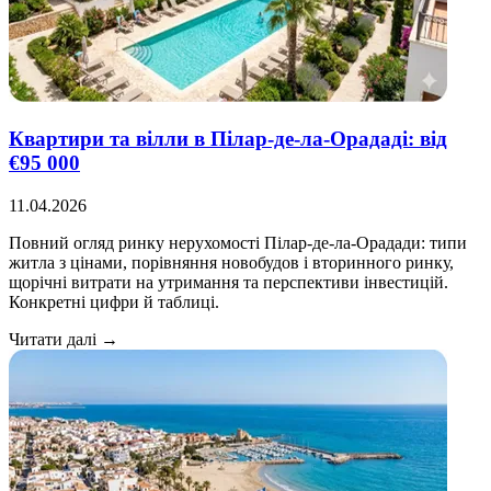
Квартири та вілли в Пілар-де-ла-Орададі: від
€95 000
11.04.2026
Повний огляд ринку нерухомості Пілар-де-ла-Орадади: типи
житла з цінами, порівняння новобудов і вторинного ринку,
щорічні витрати на утримання та перспективи інвестицій.
Конкретні цифри й таблиці.
Читати далі →