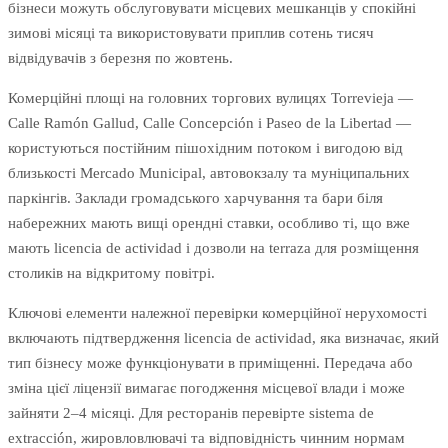
бізнеси можуть обслуговувати місцевих мешканців у спокійні
зимові місяці та використовувати приплив сотень тисяч
відвідувачів з березня по жовтень.
Комерційні площі на головних торгових вулицях Torrevieja —
Calle Ramón Gallud, Calle Concepción і Paseo de la Libertad —
користуються постійним пішохідним потоком і вигодою від
близькості Mercado Municipal, автовокзалу та муніципальних
паркінгів. Заклади громадського харчування та бари біля
набережних мають вищі орендні ставки, особливо ті, що вже
мають licencia de actividad і дозволи на terraza для розміщення
столиків на відкритому повітрі.
Ключові елементи належної перевірки комерційної нерухомості
включають підтвердження licencia de actividad, яка визначає, який
тип бізнесу може функціонувати в приміщенні. Передача або
зміна цієї ліцензії вимагає погодження місцевої влади і може
зайняти 2–4 місяці. Для ресторанів перевірте sistema de
extracción, жировловлювачі та відповідність чинним нормам