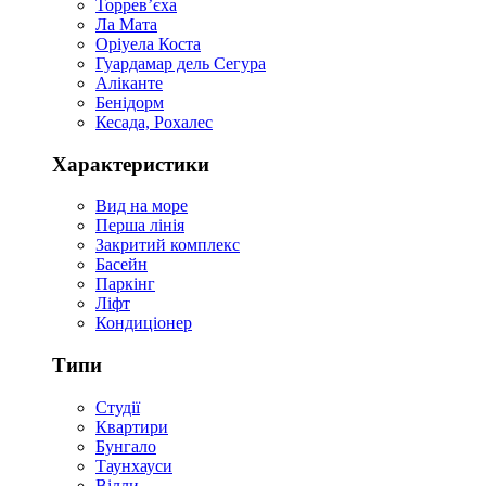
Торревʼєха
Ла Мата
Оріуела Коста
Гуардамар дель Сегура
Аліканте
Бенідорм
Кесада, Рохалес
Характеристики
Вид на море
Перша лінія
Закритий комплекс
Басейн
Паркінг
Ліфт
Кондиціонер
Типи
Студії
Квартири
Бунгало
Таунхауси
Вілли