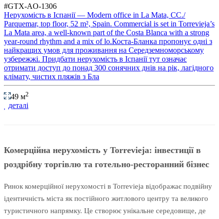
#GTX-AO-1306
Нерухомість в Іспанії — Modern office in La Mata, CC./
Parquemar, top floor, 52 m², Spain. Commercial is set in Torrevieja’s
La Mata area, a well-known part of the Costa Blanca with a strong
year-round rhythm and a mix of lo.Коста-Бланка пропонує одні з
найкращих умов для проживання на Середземноморському
узбережжі. Придбати нерухомість в Іспанії тут означає
отримати доступ до понад 300 сонячних днів на рік, лагідного
клімату, чистих пляжів з Бла
2
49 м
деталі
Комерційна нерухомість у Torrevieja: інвестиції в
роздрібну торгівлю та готельно-ресторанний бізнес
Ринок комерційної нерухомості в Torrevieja відображає подвійну
ідентичність міста як постійного житлового центру та великого
туристичного напрямку. Це створює унікальне середовище, де