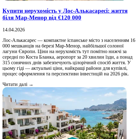
Купити нерухомість у Лос-Алькасаресі: життя
біля Мар-Менор від €120 000
14.04.2026
Лос-Алькасарес — компактне іспанське місто з населенням 16
000 мешканців на березі Мар-Менор, найбільшої солоної
лагуни Європи. Ціни на нерухомість тут помітно нижчі за
середні по Коста Бланка, аеропорт за 20 хвилин їзди, а понад
315 сонячних днів забезпечують цілорічний спосіб життя. У
цьому гіді — актуальні ціни, найкращі райони для купівлі,
процес оформлення та перспективи інвестицій на 2026 рік.
Читати далі →