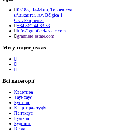
03188, Ла-Мата, Торревʼєха
(Аліканте), Av. Bélgica 1,
C.C. Parquemar
+34 865 44 33 33
info@granfield-estate.com
granfield-estate.com
Ми у соцмережах
Всі категорії
Квартира
Таунхаус
Бунгало
Квартира-студія
Пентхаус
Будівля
Будинок
Вілла