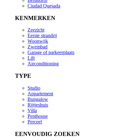
Benidorm
Ciudad Quesada
KENMERKEN
Zeezicht
Eerste strandrij
Woonwijk
Zwembad
Garage of parkeerplaats
Lift
Airconditioning
TYPE
Studio
Appartement
Bungalow
Rijtjeshuis
Villa
Penthouse
Perceel
EENVOUDIG ZOEKEN