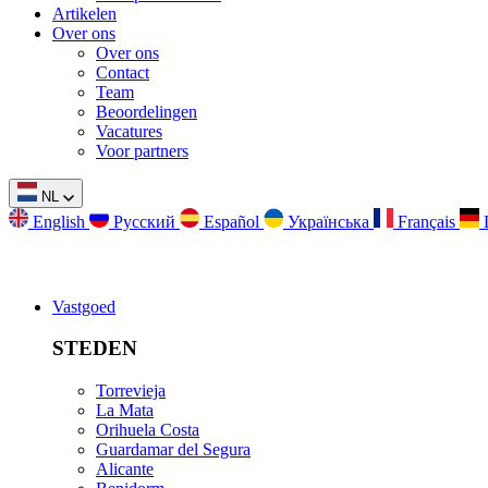
Artikelen
Over ons
Over ons
Contact
Team
Beoordelingen
Vacatures
Voor partners
NL
English
Русский
Español
Українська
Français
Vastgoed
STEDEN
Torrevieja
La Mata
Orihuela Costa
Guardamar del Segura
Alicante