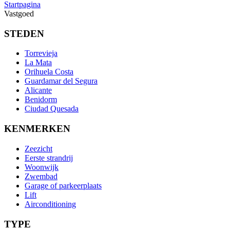
Startpagina
Vastgoed
STEDEN
Torrevieja
La Mata
Orihuela Costa
Guardamar del Segura
Alicante
Benidorm
Ciudad Quesada
KENMERKEN
Zeezicht
Eerste strandrij
Woonwijk
Zwembad
Garage of parkeerplaats
Lift
Airconditioning
TYPE