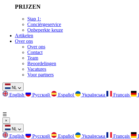
PRIJZEN
Stap 1:
Conciërgeservice
Onbeperkte keuze
Artikelen
Over ons
Over ons
Contact
Team
Beoordelingen
Vacatures
Voor partners
NL
English
Русский
Español
Українська
Français
☰
×
NL
English
Русский
Español
Українська
Français