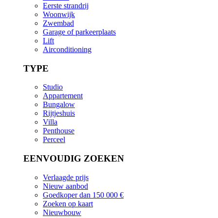
Eerste strandrij
Woonwijk
Zwembad
Garage of parkeerplaats
Lift
Airconditioning
TYPE
Studio
Appartement
Bungalow
Rijtjeshuis
Villa
Penthouse
Perceel
EENVOUDIG ZOEKEN
Verlaagde prijs
Nieuw aanbod
Goedkoper dan 150 000 €
Zoeken op kaart
Nieuwbouw