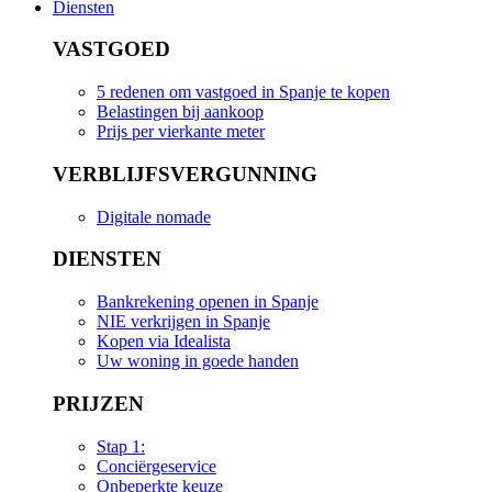
Diensten
VASTGOED
5 redenen om vastgoed in Spanje te kopen
Belastingen bij aankoop
Prijs per vierkante meter
VERBLIJFSVERGUNNING
Digitale nomade
DIENSTEN
Bankrekening openen in Spanje
NIE verkrijgen in Spanje
Kopen via Idealista
Uw woning in goede handen
PRIJZEN
Stap 1:
Conciërgeservice
Onbeperkte keuze