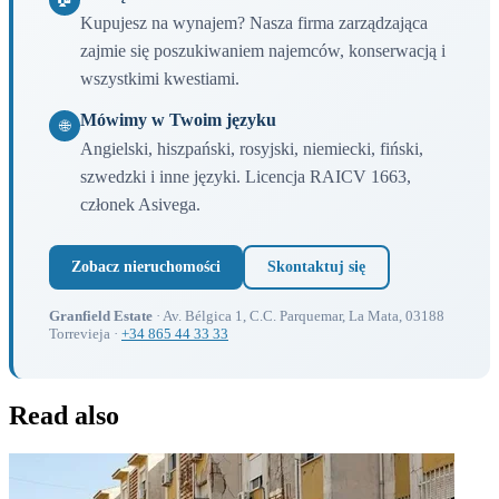
Kupujesz na wynajem? Nasza firma zarządzająca
zajmie się poszukiwaniem najemców, konserwacją i
wszystkimi kwestiami.
Mówimy w Twoim języku
🌐
Angielski, hiszpański, rosyjski, niemiecki, fiński,
szwedzki i inne języki. Licencja RAICV 1663,
członek Asivega.
Zobacz nieruchomości
Skontaktuj się
Granfield Estate
· Av. Bélgica 1, C.C. Parquemar, La Mata, 03188
Torrevieja ·
+34 865 44 33 33
Read also