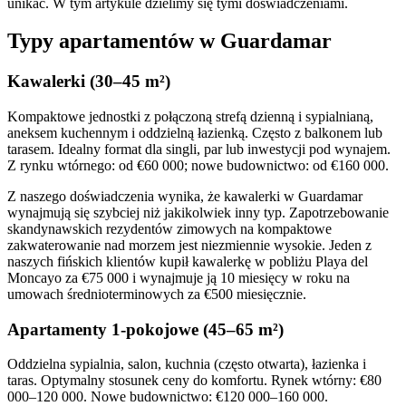
unikać. W tym artykule dzielimy się tymi doświadczeniami.
Typy apartamentów w Guardamar
Kawalerki (30–45 m²)
Kompaktowe jednostki z połączoną strefą dzienną i sypialnianą,
aneksem kuchennym i oddzielną łazienką. Często z balkonem lub
tarasem. Idealny format dla singli, par lub inwestycji pod wynajem.
Z rynku wtórnego: od €60 000; nowe budownictwo: od €160 000.
Z naszego doświadczenia wynika, że kawalerki w Guardamar
wynajmują się szybciej niż jakikolwiek inny typ. Zapotrzebowanie
skandynawskich rezydentów zimowych na kompaktowe
zakwaterowanie nad morzem jest niezmiennie wysokie. Jeden z
naszych fińskich klientów kupił kawalerkę w pobliżu Playa del
Moncayo za €75 000 i wynajmuje ją 10 miesięcy w roku na
umowach średnioterminowych za €500 miesięcznie.
Apartamenty 1-pokojowe (45–65 m²)
Oddzielna sypialnia, salon, kuchnia (często otwarta), łazienka i
taras. Optymalny stosunek ceny do komfortu. Rynek wtórny: €80
000–120 000. Nowe budownictwo: €120 000–160 000.