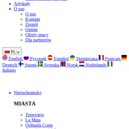
Artykuły
O nas
O nas
Kontakt
Zespół
Opinie
Oferty pracy
Dla partnerów
PL
English
Русский
Español
Українська
Français
Deutsch
Suomi
Svenska
Norsk
Nederlands
Italiano
Nieruchomości
MIASTA
Torrevieja
La Mata
Orihuela Costa