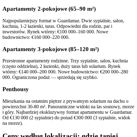
Apartamenty 2-pokojowe (65–90 m²)
Najpopularniejszy format w Guardamar. Dwie sypialnie, salon,
kuchnia, 1-2 łazienki, taras. Odpowiedni dla rodzin, par i
inwestorów. Rynek wtórny: €100 000–160 000. Nowe
budownictwo: €160 000–220 000.
Apartamenty 3-pokojowe (85–120 m²)
Przestronne apartamenty rodzinne. Trzy sypialnie, salon, kuchnia
(często oddzielna), 2 łazienki, duży taras lub solarium. Rynek
wtórny: €140 000–200 000. Nowe budownictwo: €200 000–280
000. Ograniczona podaż — sprzedają się szybko.
Penthousy
Mieszkania na ostatnim piętrze z prywatnym solarium na dachu o
powierzchni 30-80 m². Panoramiczne widoki na las sosnowy, morze
i góry. Najbardziej ekskluzywny format apartamentu w Guardamar.
Od €130 000 (2 sypialnie) do ponad €300 000 (3 sypialnie, widok
na morze).
Ceny według lokalizacji: gdzie taniej,