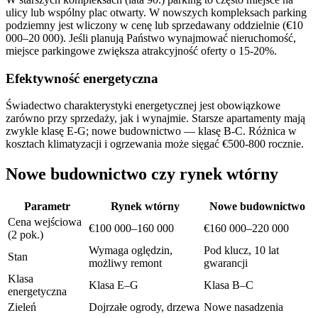
ulicy lub wspólny plac otwarty. W nowszych kompleksach parking
podziemny jest wliczony w cenę lub sprzedawany oddzielnie (€10
000–20 000). Jeśli planują Państwo wynajmować nieruchomość,
miejsce parkingowe zwiększa atrakcyjność oferty o 15-20%.
Efektywność energetyczna
Świadectwo charakterystyki energetycznej jest obowiązkowe
zarówno przy sprzedaży, jak i wynajmie. Starsze apartamenty mają
zwykle klasę E-G; nowe budownictwo — klasę B-C. Różnica w
kosztach klimatyzacji i ogrzewania może sięgać €500-800 rocznie.
Nowe budownictwo czy rynek wtórny
Parametr
Rynek wtórny
Nowe budownictwo
Cena wejściowa
€100 000–160 000
€160 000–220 000
(2 pok.)
Wymaga oględzin,
Pod klucz, 10 lat
Stan
możliwy remont
gwarancji
Klasa
Klasa E–G
Klasa B–C
energetyczna
Zieleń
Dojrzałe ogrody, drzewa
Nowe nasadzenia