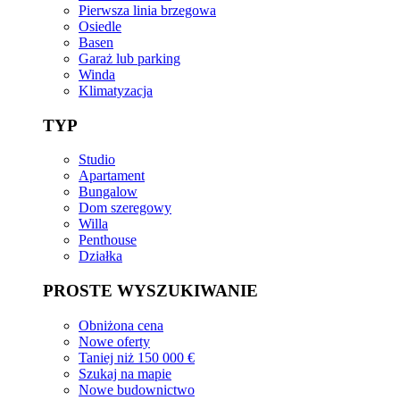
Pierwsza linia brzegowa
Osiedle
Basen
Garaż lub parking
Winda
Klimatyzacja
TYP
Studio
Apartament
Bungalow
Dom szeregowy
Willa
Penthouse
Działka
PROSTE WYSZUKIWANIE
Obniżona cena
Nowe oferty
Taniej niż 150 000 €
Szukaj na mapie
Nowe budownictwo