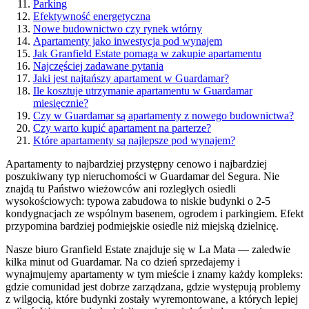
Parking
Efektywność energetyczna
Nowe budownictwo czy rynek wtórny
Apartamenty jako inwestycja pod wynajem
Jak Granfield Estate pomaga w zakupie apartamentu
Najczęściej zadawane pytania
Jaki jest najtańszy apartament w Guardamar?
Ile kosztuje utrzymanie apartamentu w Guardamar
miesięcznie?
Czy w Guardamar są apartamenty z nowego budownictwa?
Czy warto kupić apartament na parterze?
Które apartamenty są najlepsze pod wynajem?
Apartamenty to najbardziej przystępny cenowo i najbardziej
poszukiwany typ nieruchomości w Guardamar del Segura. Nie
znajdą tu Państwo wieżowców ani rozległych osiedli
wysokościowych: typowa zabudowa to niskie budynki o 2-5
kondygnacjach ze wspólnym basenem, ogrodem i parkingiem. Efekt
przypomina bardziej podmiejskie osiedle niż miejską dzielnicę.
Nasze biuro Granfield Estate znajduje się w La Mata — zaledwie
kilka minut od Guardamar. Na co dzień sprzedajemy i
wynajmujemy apartamenty w tym mieście i znamy każdy kompleks:
gdzie comunidad jest dobrze zarządzana, gdzie występują problemy
z wilgocią, które budynki zostały wyremontowane, a których lepiej