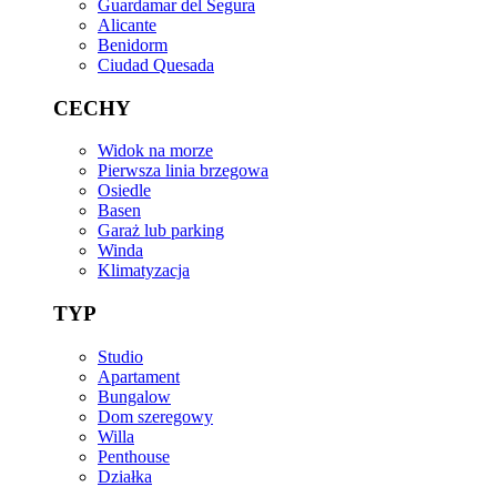
Guardamar del Segura
Alicante
Benidorm
Ciudad Quesada
CECHY
Widok na morze
Pierwsza linia brzegowa
Osiedle
Basen
Garaż lub parking
Winda
Klimatyzacja
TYP
Studio
Apartament
Bungalow
Dom szeregowy
Willa
Penthouse
Działka