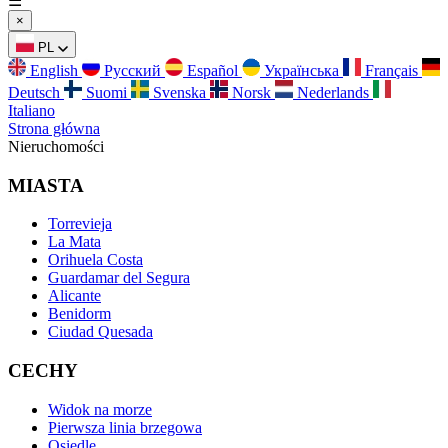
☰
×
PL
English
Русский
Español
Українська
Français
Deutsch
Suomi
Svenska
Norsk
Nederlands
Italiano
Strona główna
Nieruchomości
MIASTA
Torrevieja
La Mata
Orihuela Costa
Guardamar del Segura
Alicante
Benidorm
Ciudad Quesada
CECHY
Widok na morze
Pierwsza linia brzegowa
Osiedle