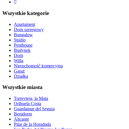
Wszystkie kategorie
Apartament
Dom szeregowy
Bungalow
Studio
Penthouse
Budynek
Dom
Willa
Nieruchomość komercyjna
Garaż
Działka
Wszystkie miasta
Torrevieja, la Mata
Orihuela Costa
Guardamar del Segura
Benidorm
Alicante
Pilar de la Horadada