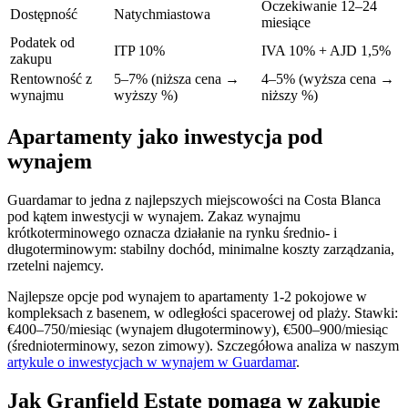
Oczekiwanie 12–24
Dostępność
Natychmiastowa
miesiące
Podatek od
ITP 10%
IVA 10% + AJD 1,5%
zakupu
Rentowność z
5–7% (niższa cena →
4–5% (wyższa cena →
wynajmu
wyższy %)
niższy %)
Apartamenty jako inwestycja pod
wynajem
Guardamar to jedna z najlepszych miejscowości na Costa Blanca
pod kątem inwestycji w wynajem. Zakaz wynajmu
krótkoterminowego oznacza działanie na rynku średnio- i
długoterminowym: stabilny dochód, minimalne koszty zarządzania,
rzetelni najemcy.
Najlepsze opcje pod wynajem to apartamenty 1-2 pokojowe w
kompleksach z basenem, w odległości spacerowej od plaży. Stawki:
€400–750/miesiąc (wynajem długoterminowy), €500–900/miesiąc
(średnioterminowy, sezon zimowy). Szczegółowa analiza w naszym
artykule o inwestycjach w wynajem w Guardamar
.
Jak Granfield Estate pomaga w zakupie