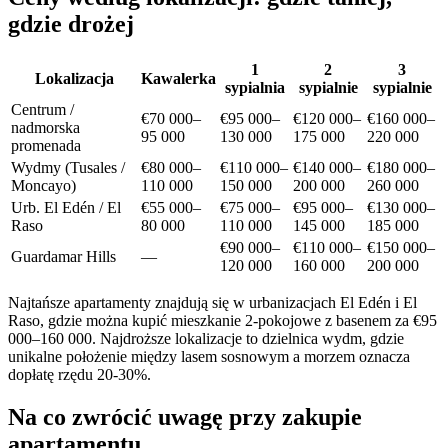
gdzie drożej
1
2
3
Lokalizacja
Kawalerka
sypialnia
sypialnie
sypialnie
Centrum /
€70 000–
€95 000–
€120 000–
€160 000–
nadmorska
95 000
130 000
175 000
220 000
promenada
Wydmy (Tusales /
€80 000–
€110 000–
€140 000–
€180 000–
Moncayo)
110 000
150 000
200 000
260 000
Urb. El Edén / El
€55 000–
€75 000–
€95 000–
€130 000–
Raso
80 000
110 000
145 000
185 000
€90 000–
€110 000–
€150 000–
Guardamar Hills
—
120 000
160 000
200 000
Najtańsze apartamenty znajdują się w urbanizacjach El Edén i El
Raso, gdzie można kupić mieszkanie 2-pokojowe z basenem za €95
000–160 000. Najdroższe lokalizacje to dzielnica wydm, gdzie
unikalne położenie między lasem sosnowym a morzem oznacza
dopłatę rzędu 20-30%.
Na co zwrócić uwagę przy zakupie
apartamentu