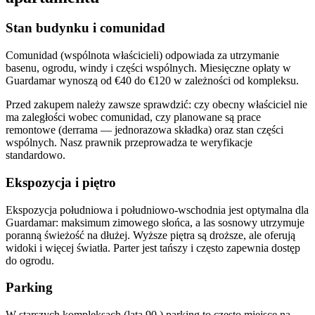
Stan budynku i comunidad
Comunidad (wspólnota właścicieli) odpowiada za utrzymanie
basenu, ogrodu, windy i części wspólnych. Miesięczne opłaty w
Guardamar wynoszą od €40 do €120 w zależności od kompleksu.
Przed zakupem należy zawsze sprawdzić: czy obecny właściciel nie
ma zaległości wobec comunidad, czy planowane są prace
remontowe (derrama — jednorazowa składka) oraz stan części
wspólnych. Nasz prawnik przeprowadza te weryfikacje
standardowo.
Ekspozycja i piętro
Ekspozycja południowa i południowo-wschodnia jest optymalna dla
Guardamar: maksimum zimowego słońca, a las sosnowy utrzymuje
poranną świeżość na dłużej. Wyższe piętra są droższe, ale oferują
widoki i więcej światła. Parter jest tańszy i często zapewnia dostęp
do ogrodu.
Parking
W starszych kompleksach (lata 90.) parking to często miejsce na