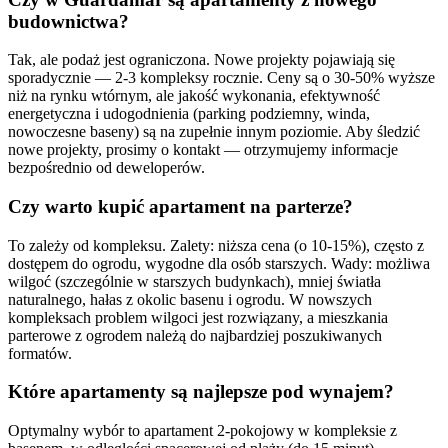
budownictwa?
Tak, ale podaż jest ograniczona. Nowe projekty pojawiają się
sporadycznie — 2-3 kompleksy rocznie. Ceny są o 30-50% wyższe
niż na rynku wtórnym, ale jakość wykonania, efektywność
energetyczna i udogodnienia (parking podziemny, winda,
nowoczesne baseny) są na zupełnie innym poziomie. Aby śledzić
nowe projekty, prosimy o kontakt — otrzymujemy informacje
bezpośrednio od deweloperów.
Czy warto kupić apartament na parterze?
To zależy od kompleksu. Zalety: niższa cena (o 10-15%), często z
dostępem do ogrodu, wygodne dla osób starszych. Wady: możliwa
wilgoć (szczególnie w starszych budynkach), mniej światła
naturalnego, hałas z okolic basenu i ogrodu. W nowszych
kompleksach problem wilgoci jest rozwiązany, a mieszkania
parterowe z ogrodem należą do najbardziej poszukiwanych
formatów.
Które apartamenty są najlepsze pod wynajem?
Optymalny wybór to apartament 2-pokojowy w kompleksie z