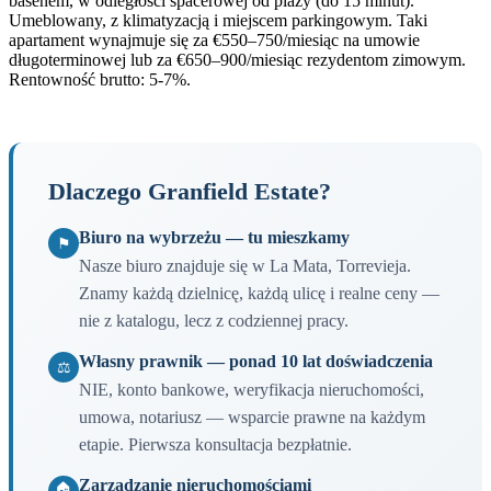
basenem, w odległości spacerowej od plaży (do 15 minut).
Umeblowany, z klimatyzacją i miejscem parkingowym. Taki
apartament wynajmuje się za €550–750/miesiąc na umowie
długoterminowej lub za €650–900/miesiąc rezydentom zimowym.
Rentowność brutto: 5-7%.
Dlaczego Granfield Estate?
Biuro na wybrzeżu — tu mieszkamy
⚑
Nasze biuro znajduje się w La Mata, Torrevieja.
Znamy każdą dzielnicę, każdą ulicę i realne ceny —
nie z katalogu, lecz z codziennej pracy.
Własny prawnik — ponad 10 lat doświadczenia
⚖
NIE, konto bankowe, weryfikacja nieruchomości,
umowa, notariusz — wsparcie prawne na każdym
etapie. Pierwsza konsultacja bezpłatnie.
Zarządzanie nieruchomościami
🏠