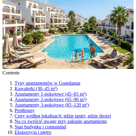
Contents
Typy apartamentów w Guardamar
Kawalerki (30–45 m²)
Apartamenty 1-pokojowe (45–65 m²)
Apartamenty 2-pokojowe (65–90 m²)
Apartamenty 3-pokojowe (85–120 m²)
Penthousy
Ceny według lokalizacji: gdzie taniej, gdzie drożej
Na co zwrócić uwagę przy zakupie apartamentu
Stan budynku i comunidad
Ekspozycja i piętro