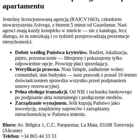
apartamentu
Jesteśmy licencjonowaną agencją (RAICV1663), członkiem
stowarzyszenia Asivega, z biurem 5 minut od Guardamar. Nasi
agenci znają każdy kompleks w mieście — nie z katalogu, lecz
dlatego, że tu mieszkają i co tydzień przeprowadzają prezentacje
nieruchomości.
Dobór według Państwa kryteriów.
Budżet, lokalizacja,
piętro, przeznaczenie — filtrujemy i pokazujemy tylko
odpowiednie opcje. Prowizję płaci sprzedający.
Weryfikacja prawna.
Nota Simple, zadłużenie wobec
comunidad, stan budynku — nasz prawnik z ponad 10-letnim
doświadczeniem sprawdza wszystko przed podpisaniem
umowy rezerwacyjnej.
Pełna obsługa transakcji.
Od NIE i rachunku bankowego
po podpisanie aktu notarialnego i podłączenie mediów.
Zarządzanie wynajmem.
Jeśli kupują Państwo jako
inwestycję, znajdziemy najemców i zarządzamy
nieruchomością w Państwa imieniu.
Biuro:
Av. Bélgica 1, C.C. Parquemar, La Mata, 03188 Torrevieja
(Alicante)
Telefon:
+34 865 44 33 33