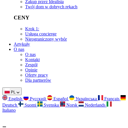
Zakup przez Idealista
Twój dom w dobrych rękach
CENY
Krok 1:
Usługa concierge
Nieograniczony wybór
Artykuły
O nas
O nas
Kontakt
Zespół
Opinie
Oferty pracy
Dla partnerów
PL
English
Русский
Español
Українська
Français
Deutsch
Suomi
Svenska
Norsk
Nederlands
Italiano