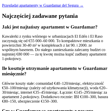
Przeglądaj apartamenty w Guardamar del Segura →
Najczęściej zadawane pytania
Jaki jest najtańszy apartament w Guardamar?
Kawalerki z rynku wtórnego w urbanizacjach El Edén i El Raso
zaczynają się od €55 000–60 000. To kompaktowe mieszkania o
powierzchni 30-40 m² w kompleksach z lat 90. i 2000. ze
wspólnym basenem. Do stałego zamieszkania zalecamy budżet co
najmniej €80 000 — za tę kwotę można kupić zadbany apartament
1-pokojowy.
Ile kosztuje utrzymanie apartamentu w Guardamar
miesięcznie?
Główne koszty stałe: comunidad €40–120/miesiąc, elektryczność
€50–100/miesiąc (zależy od użytkowania klimatyzacji), woda €20–
30/miesiąc, internet €35–45/miesiąc. Łącznie: €145–295/miesiąc za
apartament 2-pokojowy. Dodatkowo rocznie: IBI €100–300, basura
€80–150, ubezpieczenie €150–300.
Czy w Guardamar są apartamenty z nowego