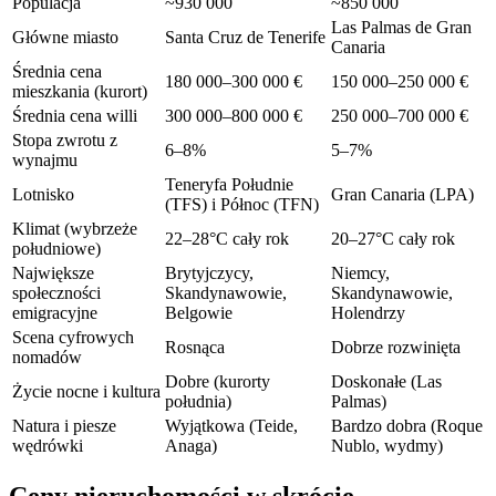
Populacja
~930 000
~850 000
Las Palmas de Gran
Główne miasto
Santa Cruz de Tenerife
Canaria
Średnia cena
180 000–300 000 €
150 000–250 000 €
mieszkania (kurort)
Średnia cena willi
300 000–800 000 €
250 000–700 000 €
Stopa zwrotu z
6–8%
5–7%
wynajmu
Teneryfa Południe
Lotnisko
Gran Canaria (LPA)
(TFS) i Północ (TFN)
Klimat (wybrzeże
22–28°C cały rok
20–27°C cały rok
południowe)
Największe
Brytyjczycy,
Niemcy,
społeczności
Skandynawowie,
Skandynawowie,
emigracyjne
Belgowie
Holendrzy
Scena cyfrowych
Rosnąca
Dobrze rozwinięta
nomadów
Dobre (kurorty
Doskonałe (Las
Życie nocne i kultura
południa)
Palmas)
Natura i piesze
Wyjątkowa (Teide,
Bardzo dobra (Roque
wędrówki
Anaga)
Nublo, wydmy)
Ceny nieruchomości w skrócie