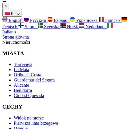
☰
×
PL
English
Русский
Español
Українська
Français
Deutsch
Suomi
Svenska
Norsk
Nederlands
Italiano
Strona główna
Nieruchomości
MIASTA
Torrevieja
La Mata
Orihuela Costa
Guardamar del Segura
Alicante
Benidorm
Ciudad Quesada
CECHY
Widok na morze
Pierwsza linia brzegowa
Osiedle