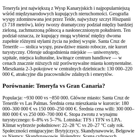
Teneryfa jest największą z Wysp Kanaryjskich i najpopularniejszą
wśród międzynarodowych kupujących nieruchomości. Geografia
wyspy zdominowana jest przez Teide, najwyższy szczyt Hiszpanii
(3 718 metrów), który tworzy dramatyczny podział między bardziej
zieloną, zachmurzoną północą a nasłonecznionym południem. Ten
podział oznacza, że kupujący mogą wybierać między dwoma
zupełnie różnymi stylami życia na jednej wyspie. Santa Cruz de
Tenerife — stolica wyspy, prawdziwe miasto robocze, nie kurort
turystyczny. Oferuje udogodnienia miejskie — uniwersytety,
szpitale, miejsca kulturalne, kwitnące centrum handlowe — w
cenach znacznie niższych niż porównywalne miasta kontynentalne.
Mieszkania 2-3-pokojowe w centralnych dzielnicach: 130 000–220
000 €, atrakcyjne dla pracowników zdalnych i emerytów.
Porównanie: Teneryfa vs Gran Canaria?
Populacja: ~930 000 vs ~850 000. Główne miasto: Santa Cruz de
Tenerife vs Las Palmas. Średnia cena mieszkania w kurorcie: 180
000–300 000 € vs 150 000–250 000 €. Średnia cena willi: 300 000–
800 000 € vs 250 000–700 000 €. Stopa zwrotu z wynajmu
turystycznego: 6–8% vs 5–7%. Lotniska: TFS i TFN vs LPA.
Klimat wybrzeże południowe: 22–28 °C vs 20–27 °C cały rok.
Społeczności emigracyjne: Brytyjczycy, Skandynawowie, Belgowie
vs Niemcy, Skandynawowie, Holendrzy. Scena cyfrowych