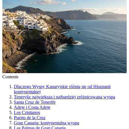
Contents
Dlaczego Wyspy Kanaryjskie różnią się od Hiszpanii
kontynentalnej
Teneryfa: największa i najbardziej zróżnicowana wyspa
Santa Cruz de Tenerife
Adeje i Costa Adeje
Los Cristianos
Puerto de la Cruz
Gran Canaria: kontynentalna wyspa
Las Palmas de Gran Canaria