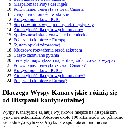
Maspalomas i Playa del Inglés
Porównanie: Teneryfa vs Gran Canaria
Ceny nieruchomości w skrócie
Korzyść podatkowa IGIC
Stopa zwrotu z wynajmu i rynek turystyczny
Atrakcyjność dla cyfrowych nomadów
Społeczności skandynawskie i niemieckie
Połączenia lotnicze z Europą
System opieki zdrowotnej
Kluczowe rozważania przed zakupem
Często zadawane pytania
Teneryfa: największa i najbardziej zróżnicowana wyspa?
Porównanie: Teneryfa vs Gran Canaria?
Korzyść podatkowa IGIC?
Atrakcyjność dla cyfrowych nomadów?
Połączenia lotnicze z Europą?
Dlaczego Wyspy Kanaryjskie różnią się
od Hiszpanii kontynentalnej
Wyspy Kanaryjskie zajmują wyjątkowe miejsce na hiszpańskim
rynku nieruchomości. Położone około 100 kilometrów od północno-
zachodniego wybrzeża Afryki, ta wspólnota autonomiczna