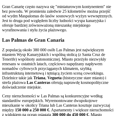
Gran Canarię często nazywa się "miniaturowym kontynentem" nie
bez powodu. W promieniu zaledwie 25 kilometrów można przejść
od wydm Maspalomas do lasów sosnowych wyżyn wewnętrznych.
Jest to druga pod względem liczby ludności wyspa kanaryjska i
oferuje bardziej zrównoważoną mieszankę miejskiego
wyrafinowania i stylu życia plażowego.
Las Palmas de Gran Canaria
Z populacją około 380 000 osób Las Palmas jest największym
miastem Wysp Kanaryjskich i wspólną stolicą (z Santa Cruz de
Tenerife) wspólnoty autonomicznej. Miasto przeżyło niezwykły
renesans w ostatnich latach, częściowo napędzany napływem
nomadów cyfrowych przyciąganych klimatem, szybką
infrastrukturą internetową i tętniącą życiem sceną coworkingu.
Dzielnice takie jak
Triana
,
Vegueta
(historyczne stare miasto) i
strefa plażowa
Las Canteras
oferują naprawdę kosmopolityczne
doświadczenie miejskie.
Ceny nieruchomości w Las Palmas są konkurencyjne według
standardów europejskich. Wyremontowane dwupokojowe
mieszkanie w okolicy Triana lub Las Canteras kosztuje zazwyczaj
między
150 000 a 250 000 €
. Apartamenty i większe nieruchomości
z widokiem na ocean osiągają
300 000 do 450 000 €
. Miasto