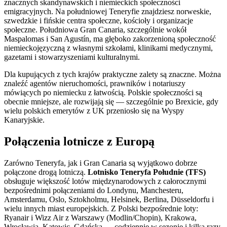
znacznych skandynawskich i niemieckich społeczności
emigracyjnych. Na południowej Teneryfie znajdziesz norweskie,
szwedzkie i fińskie centra społeczne, kościoły i organizacje
społeczne. Południowa Gran Canaria, szczególnie wokół
Maspalomas i San Agustín, ma głęboko zakorzenioną społeczność
niemieckojęzyczną z własnymi szkołami, klinikami medycznymi,
gazetami i stowarzyszeniami kulturalnymi.
Dla kupujących z tych krajów praktyczne zalety są znaczne. Można
znaleźć agentów nieruchomości, prawników i notariuszy
mówiących po niemiecku z łatwością. Polskie społeczności są
obecnie mniejsze, ale rozwijają się — szczególnie po Brexicie, gdy
wielu polskich emerytów z UK przeniosło się na Wyspy
Kanaryjskie.
Połączenia lotnicze z Europą
Zarówno Teneryfa, jak i Gran Canaria są wyjątkowo dobrze
połączone drogą lotniczą.
Lotnisko Teneryfa Południe (TFS)
obsługuje większość lotów międzynarodowych z całorocznymi
bezpośrednimi połączeniami do Londynu, Manchesteru,
Amsterdamu, Oslo, Sztokholmu, Helsinek, Berlina, Düsseldorfu i
wielu innych miast europejskich. Z Polski bezpośrednie loty:
Ryanair i Wizz Air z Warszawy (Modlin/Chopin), Krakowa,
Wrocławia, Katowic, Gdańska — codziennie w sezonie i kilka razy