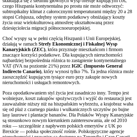
składająca się z siedmiu głównych wysp oferuje kupującym coś,
czego Hiszpania kontynentalna po prostu nie może odtworzyć:
subtropikalny klimat z całorocznymi temperaturami między 20 a 28
stopni Celsjusza, odrębny system podatkowy obniżający koszty
życia oraz wielokulturową atmosferę ukształtowaną przez
dziesięciolecia migracji północnoeuropejskiej.
Choć wyspy są w pełni częścią Hiszpanii i Unii Europejskiej,
działają w ramach
Strefy Ekonomicznej i Fiskalnej Wysp
Kanaryjskich (ZEC)
, która przyznaje mieszkańcom i firmom
znaczące korzyści podatkowe. Dla kupujących nieruchomości
najbardziej bezpośrednia różnica to zastąpienie kontynentalnego
VAT (IVA na poziomie 21%) przez
IGIC (Impuesto General
Indirecto Canario)
, który wynosi tylko 7%. Ta jedna różnica może
zaoszczędzić kupującym tysiące euro przy zakupie nowych
nieruchomości i usługach remontowych.
Poza opodatkowaniem styl życia jest zasadniczo inny. Tempo jest
wolniejsze, koszt zakupów spożywczych i wyjść do restauracji jest
zauważalnie niższy niż na hiszpańskim wybrzeżu, a krajobraz waha
się od plaż z czarnego piasku i wulkanicznych szczytów po bujne
lasy laurowe i plantacje bananów. Dla Polaków Wyspy Kanaryjskie
są stosunkowo nowym kierunkiem zainteresowania, ale od 2010
roku — szczególnie z napływem polskich emerytów z UK po
Brexicie — polska społeczność rośnie. Polskojęzyczne agencje
nieruchomości i prawnicy są dostępne na Teneryfie i Gran Canarii.