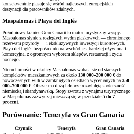
konsekwentnie plasuje się wśród najlepszych europejskich
destynacji dla pracowników zdalnych.
Maspalomas i Playa del Inglés
Południowy kraniec Gran Canarii to motor turystyczny wyspy.
Maspalomas słynie z rozległych wydm piaskowych — chronionego
rezerwatu przyrody — i ekskluzywnych inwestycji kurortowych.
Playa del Inglés bezpośrednio na wschód jest bardziej ożywiona i
komercyjna, z ogromnym wyborem sklepów, restauracji i życia
nocnego.
Nieruchomości w okolicy Maspalomas wahają się od starszych
kompleksów mieszkaniowych za około
130 000–200 000 €
do
nowoczesnych willi w zamkniętych osiedlach wycenianych na
350
000–700 000 €
. Obszar ma dużą i dobrze rozwiniętą społeczność
niemiecką i skandynawską. Stopy zwrotu z wynajmu turystycznego
w Maspalomas zazwyczaj mieszczą się w przedziale
5 do 7
procent
.
Porównanie: Teneryfa vs Gran Canaria
Czynnik
Teneryfa
Gran Canaria