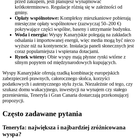
przed zakupem, jeśli planujesz wynajmować
krótkoterminowo. Regulacje różnią się w zależności od
gminy.
Opłaty wspólnotowe:
Kompleksy mieszkaniowe pobierają
miesięczne opłaty wspólnotowe (zazwyczaj 50–200 €)
pokrywające części wspólne, baseny i utrzymanie budynku.
Woda i energia:
Wyspy Kanaryjskie polegają na zakładach
odsalania i importowanej energii, więc media mogą być nieco
wyższe niż na kontynencie. Instalacja paneli słonecznych jest
coraz popularniejsza i wspierana dotacjami.
Rynek wtórny:
Obie wyspy mają płynne rynki wtórne z
silnym popytem od międzynarodowych kupujących.
Wyspy Kanaryjskie oferują rzadką kombinację europejskich
zabezpieczeń prawnych, całorocznego słońca, korzyści
podatkowych i autentycznego stylu życia. Niezależnie od tego, czy
szukasz domu wakacyjnego, inwestycji na wynajem czy stałego
przeniesienia, Teneryfa i Gran Canaria dostarczają przekonującej
propozycji.
Często zadawane pytania
Teneryfa: największa i najbardziej zróżnicowana
wyspa?