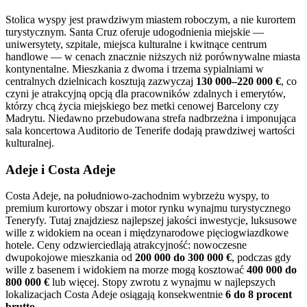
Stolica wyspy jest prawdziwym miastem roboczym, a nie kurortem
turystycznym. Santa Cruz oferuje udogodnienia miejskie —
uniwersytety, szpitale, miejsca kulturalne i kwitnące centrum
handlowe — w cenach znacznie niższych niż porównywalne miasta
kontynentalne. Mieszkania z dwoma i trzema sypialniami w
centralnych dzielnicach kosztują zazwyczaj
130 000–220 000 €
, co
czyni je atrakcyjną opcją dla pracowników zdalnych i emerytów,
którzy chcą życia miejskiego bez metki cenowej Barcelony czy
Madrytu. Niedawno przebudowana strefa nadbrzeżna i imponująca
sala koncertowa Auditorio de Tenerife dodają prawdziwej wartości
kulturalnej.
Adeje i Costa Adeje
Costa Adeje, na południowo-zachodnim wybrzeżu wyspy, to
premium kurortowy obszar i motor rynku wynajmu turystycznego
Teneryfy. Tutaj znajdziesz najlepszej jakości inwestycje, luksusowe
wille z widokiem na ocean i międzynarodowe pięciogwiazdkowe
hotele. Ceny odzwierciedlają atrakcyjność: nowoczesne
dwupokojowe mieszkania od
200 000 do 300 000 €
, podczas gdy
wille z basenem i widokiem na morze mogą kosztować
400 000 do
800 000 €
lub więcej. Stopy zwrotu z wynajmu w najlepszych
lokalizacjach Costa Adeje osiągają konsekwentnie
6 do 8 procent
brutto
.