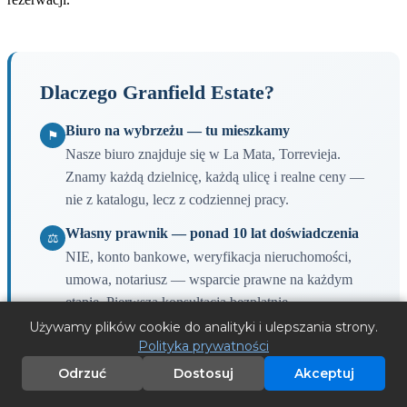
Dlaczego Granfield Estate?
Biuro na wybrzeżu — tu mieszkamy
⚑
Nasze biuro znajduje się w La Mata, Torrevieja.
Znamy każdą dzielnicę, każdą ulicę i realne ceny —
nie z katalogu, lecz z codziennej pracy.
Własny prawnik — ponad 10 lat doświadczenia
⚖
NIE, konto bankowe, weryfikacja nieruchomości,
umowa, notariusz — wsparcie prawne na każdym
etapie. Pierwsza konsultacja bezpłatnie.
Używamy plików cookie do analityki i ulepszania strony.
Zarządzanie nieruchomościami
🏠
Polityka prywatności
Kupujesz na wynajem? Nasza firma zarządzająca
Odrzuć
Dostosuj
Akceptuj
zajmie się poszukiwaniem najemców, konserwacją i
wszystkimi kwestiami.