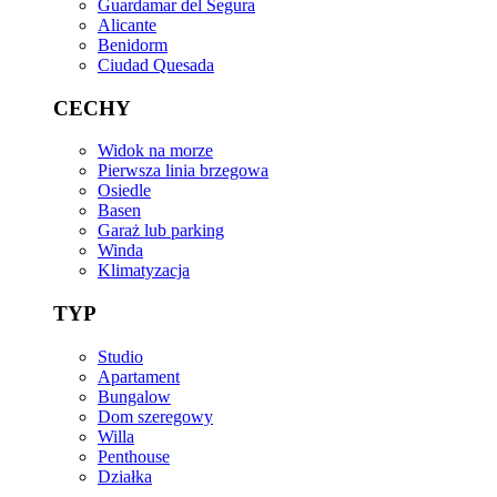
Guardamar del Segura
Alicante
Benidorm
Ciudad Quesada
CECHY
Widok na morze
Pierwsza linia brzegowa
Osiedle
Basen
Garaż lub parking
Winda
Klimatyzacja
TYP
Studio
Apartament
Bungalow
Dom szeregowy
Willa
Penthouse
Działka