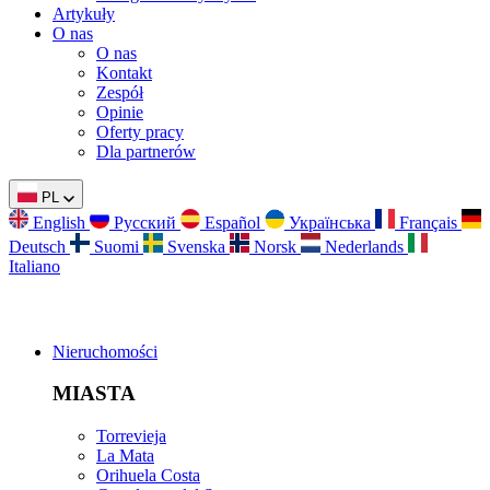
Artykuły
O nas
O nas
Kontakt
Zespół
Opinie
Oferty pracy
Dla partnerów
PL
English
Русский
Español
Українська
Français
Deutsch
Suomi
Svenska
Norsk
Nederlands
Italiano
Nieruchomości
MIASTA
Torrevieja
La Mata
Orihuela Costa