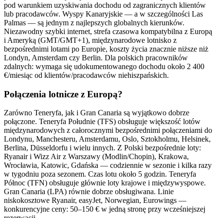
pod warunkiem uzyskiwania dochodu od zagranicznych klientów
lub pracodawców. Wyspy Kanaryjskie — a w szczególności Las
Palmas — są jednym z najlepszych globalnych kierunków.
Niezawodny szybki internet, strefa czasowa kompatybilna z Europą
i Ameryką (GMT/GMT+1), międzynarodowe lotnisko z
bezpośrednimi lotami po Europie, koszty życia znacznie niższe niż
Londyn, Amsterdam czy Berlin. Dla polskich pracowników
zdalnych: wymaga się udokumentowanego dochodu około 2 400
€/miesiąc od klientów/pracodawców niehiszpańskich.
Połączenia lotnicze z Europą?
Zarówno Teneryfa, jak i Gran Canaria są wyjątkowo dobrze
połączone. Teneryfa Południe (TFS) obsługuje większość lotów
międzynarodowych z całorocznymi bezpośrednimi połączeniami do
Londynu, Manchesteru, Amsterdamu, Oslo, Sztokholmu, Helsinek,
Berlina, Düsseldorfu i wielu innych. Z Polski bezpośrednie loty:
Ryanair i Wizz Air z Warszawy (Modlin/Chopin), Krakowa,
Wrocławia, Katowic, Gdańska — codziennie w sezonie i kilka razy
w tygodniu poza sezonem. Czas lotu około 5 godzin. Teneryfa
Północ (TFN) obsługuje głównie loty krajowe i międzywyspowe.
Gran Canaria (LPA) równie dobrze obsługiwana. Linie
niskokosztowe Ryanair, easyJet, Norwegian, Eurowings —
konkurencyjne ceny: 50–150 € w jedną stronę przy wcześniejszej
rezerwacji.