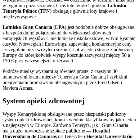
w tygodniu poza sezonem. Czas lotu około 5 godzin.
Lotnisko
Teneryfa Północ (TFN)
obsługuje głównie loty krajowe i
międzywyspowe.
Lotnisko Gran Canaria (LPA)
jest podobnie dobrze obsługiwane,
z bezpośrednimi połączeniami do większości głównych
europejskich węzłów. Linie lotnicze niskokosztowe, w tym Ryanair,
easyJet, Norwegian i Eurowings, zapewniają konkurencyjne ceny,
szczególnie poza szczytem sezonu. Lot w jedną stronę z północnej
Europy do którejkolwiek wyspy kosztuje zazwyczaj między 50 a
150 € przy wcześniejszej rezerwacji.
Podróże między wyspami są również proste, z częstymi 30-
minutowymi lotami między Teneryfą a Gran Canarią i szybkimi
połączeniami promowymi obsługiwanymi przez Fred Olsen i
Naviera Armas.
System opieki zdrowotnej
Wyspy Kanaryjskie są obsługiwane przez hiszpański publiczny
system opieki zdrowotnej, konsekwentnie klasyfikowany jako jeden
z najlepszych w Europie. Zarówno Teneryfa, jak i Gran Canaria
mają duże, nowoczesne szpitale publiczne —
Hospital
Universitario de Canarias
na Teneryfie i
Hospital Universitario