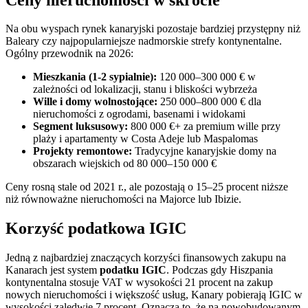
Na obu wyspach rynek kanaryjski pozostaje bardziej przystępny niż
Baleary czy najpopularniejsze nadmorskie strefy kontynentalne.
Ogólny przewodnik na 2026:
Mieszkania (1-2 sypialnie):
120 000–300 000 € w
zależności od lokalizacji, stanu i bliskości wybrzeża
Wille i domy wolnostojące:
250 000–800 000 € dla
nieruchomości z ogrodami, basenami i widokami
Segment luksusowy:
800 000 €+ za premium wille przy
plaży i apartamenty w Costa Adeje lub Maspalomas
Projekty remontowe:
Tradycyjne kanaryjskie domy na
obszarach wiejskich od 80 000–150 000 €
Ceny rosną stale od 2021 r., ale pozostają o 15–25 procent niższe
niż równoważne nieruchomości na Majorce lub Ibizie.
Korzyść podatkowa IGIC
Jedną z najbardziej znaczących korzyści finansowych zakupu na
Kanarach jest system
podatku IGIC
. Podczas gdy Hiszpania
kontynentalna stosuje VAT w wysokości 21 procent na zakup
nowych nieruchomości i większość usług, Kanary pobierają IGIC w
wysokości zaledwie 7 procent. Oznacza to, że na nowobudowanym