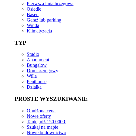
Pierwsza linia brzegowa
Osiedle
Basen
Garaż lub parking
Winda
Klimatyzacja
TYP
Studio
Apartament
Bungalow
Dom szeregowy
Willa
Penthouse
Działka
PROSTE WYSZUKIWANIE
Obniżona cena
Nowe oferty
Taniej niż 150 000 €
Szukaj na mapie
Nowe budownictwo