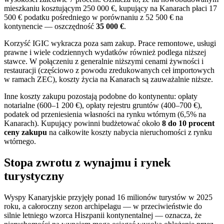
mieszkaniu kosztującym 250 000 €, kupujący na Kanarach płaci 17
500 € podatku pośredniego w porównaniu z 52 500 € na
kontynencie — oszczędność
35 000 €
.
Korzyść IGIC wykracza poza sam zakup. Prace remontowe, usługi
prawne i wiele codziennych wydatków również podlega niższej
stawce. W połączeniu z generalnie niższymi cenami żywności i
restauracji (częściowo z powodu zredukowanych ceł importowych
w ramach ZEC), koszty życia na Kanarach są zauważalnie niższe.
Inne koszty zakupu pozostają podobne do kontynentu: opłaty
notarialne (600–1 200 €), opłaty rejestru gruntów (400–700 €),
podatek od przeniesienia własności na rynku wtórnym (6,5% na
Kanarach). Kupujący powinni budżetować około
8 do 10 procent
ceny zakupu
na całkowite koszty nabycia nieruchomości z rynku
wtórnego.
Stopa zwrotu z wynajmu i rynek
turystyczny
Wyspy Kanaryjskie przyjęły ponad 16 milionów turystów w 2025
roku, a całoroczny sezon archipelagu — w przeciwieństwie do
silnie letniego wzorca Hiszpanii kontynentalnej — oznacza, że