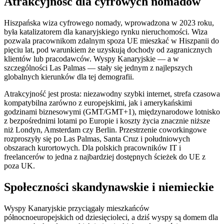
Atrakcyjność dla cyfrowych nomadów
Hiszpańska wiza cyfrowego nomady, wprowadzona w 2023 roku,
była katalizatorem dla kanaryjskiego rynku nieruchomości. Wiza
pozwala pracownikom zdalnym spoza UE mieszkać w Hiszpanii do
pięciu lat, pod warunkiem że uzyskują dochody od zagranicznych
klientów lub pracodawców. Wyspy Kanaryjskie — a w
szczególności Las Palmas — stały się jednym z najlepszych
globalnych kierunków dla tej demografii.
Atrakcyjność jest prosta: niezawodny szybki internet, strefa czasowa
kompatybilna zarówno z europejskimi, jak i amerykańskimi
godzinami biznesowymi (GMT/GMT+1), międzynarodowe lotnisko
z bezpośrednimi lotami po Europie i koszty życia znacznie niższe
niż Londyn, Amsterdam czy Berlin. Przestrzenie coworkingowe
rozproszyły się po Las Palmas, Santa Cruz i południowych
obszarach kurortowych. Dla polskich pracowników IT i
freelancerów to jedna z najbardziej dostępnych ścieżek do UE z
poza UK.
Społeczności skandynawskie i niemieckie
Wyspy Kanaryjskie przyciągały mieszkańców
północnoeuropejskich od dziesięcioleci, a dziś wyspy są domem dla