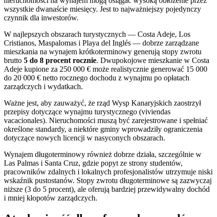
nieruchomości na wynajem mogą osiągać wysoką obłożenie przez
wszystkie dwanaście miesięcy. Jest to najważniejszy pojedynczy
czynnik dla inwestorów.
W najlepszych obszarach turystycznych — Costa Adeje, Los
Cristianos, Maspalomas i Playa del Inglés — dobrze zarządzane
mieszkania na wynajem krótkoterminowy generują stopy zwrotu
brutto
5 do 8 procent rocznie
. Dwupokojowe mieszkanie w Costa
Adeje kupione za 250 000 € może realistycznie generować 15 000
do 20 000 € netto rocznego dochodu z wynajmu po opłatach
zarządczych i wydatkach.
Ważne jest, aby zauważyć, że rząd Wysp Kanaryjskich zaostrzył
przepisy dotyczące wynajmu turystycznego (viviendas
vacacionales). Nieruchomości muszą być zarejestrowane i spełniać
określone standardy, a niektóre gminy wprowadziły ograniczenia
dotyczące nowych licencji w nasyconych obszarach.
Wynajem długoterminowy również dobrze działa, szczególnie w
Las Palmas i Santa Cruz, gdzie popyt ze strony studentów,
pracowników zdalnych i lokalnych profesjonalistów utrzymuje niski
wskaźnik pustostanów. Stopy zwrotu długoterminowe są zazwyczaj
niższe (3 do 5 procent), ale oferują bardziej przewidywalny dochód
i mniej kłopotów zarządczych.