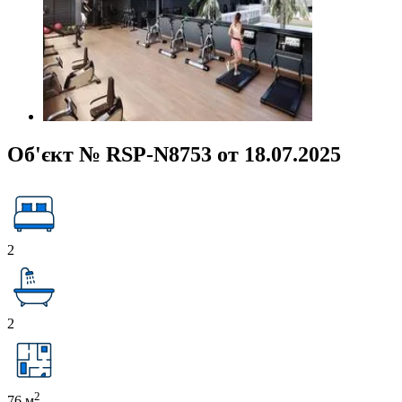
Об'єкт № RSP-N8753 от 18.07.2025
2
2
2
76 м