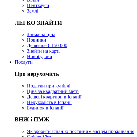
Пентхауси
Землі
ЛЕГКО ЗНАЙТИ
Знижена ціна
Новинки
Дешевше € 150 000
Знайти на карті
Новобудови
Послуги
Про нерухомість
Податки при купівлі
Ціна за квадратний метр
Дешеві квартири в Іспанії
Нерухомість в Іспанії
Будинок в Іспанії
ВНЖ і ПМЖ
Як зробити Іспанію постійним місцем проживання
Golden Visa