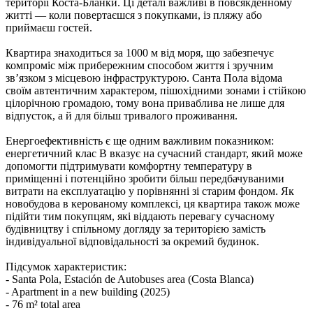
території Коста-Бланки. Ці деталі важливі в повсякденному
житті — коли повертаєшся з покупками, із пляжу або
приймаєш гостей.
Квартира знаходиться за 1000 м від моря, що забезпечує
компроміс між прибережним способом життя і зручним
звʼязком з місцевою інфраструктурою. Санта Пола відома
своїм автентичним характером, пішохідними зонами і стійкою
цілорічною громадою, тому вона приваблива не лише для
відпусток, а й для більш тривалого проживання.
Енергоефективність є ще одним важливим показником:
енергетичний клас B вказує на сучасний стандарт, який може
допомогти підтримувати комфортну температуру в
приміщенні і потенційно зробити більш передбачуваними
витрати на експлуатацію у порівнянні зі старим фондом. Як
новобудова в керованому комплексі, ця квартира також може
підійти тим покупцям, які віддають перевагу сучасному
будівництву і спільному догляду за територією замість
індивідуальної відповідальності за окремий будинок.
Підсумок характеристик:
- Santa Pola, Estación de Autobuses area (Costa Blanca)
- Apartment in a new building (2025)
- 76 m² total area