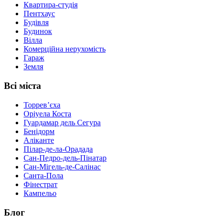
Квартира-студія
Пентхаус
Будівля
Будинок
Вілла
Комерційна нерухомість
Гараж
Земля
Всі міста
Торревʼєха
Оріуела Коста
Гуардамар дель Сегура
Бенідорм
Аліканте
Пілар-де-ла-Орадада
Сан-Педро-дель-Пінатар
Сан-Мігель-де-Салінас
Санта-Пола
Фінестрат
Кампельо
Блог