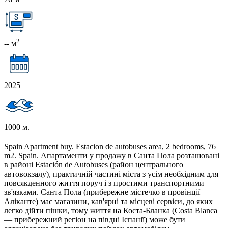
2
-- м
2025
1000 м.
Spain Apartment buy. Estacion de autobuses area, 2 bedrooms, 76
m2. Spain. Апартаменти у продажу в Санта Пола розташовані
в районі Estación de Autobuses (район центрального
автовокзалу), практичній частині міста з усім необхідним для
повсякденного життя поруч і з простими транспортними
зв'язками. Санта Пола (прибережне містечко в провінції
Аліканте) має магазини, кав'ярні та місцеві сервіси, до яких
легко дійти пішки, тому життя на Коста-Бланка (Costa Blanca
— прибережний регіон на півдні Іспанії) може бути