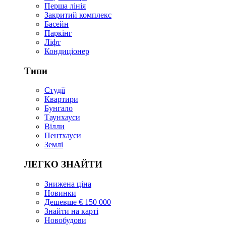
Перша лінія
Закритий комплекс
Басейн
Паркінг
Ліфт
Кондиціонер
Типи
Студії
Квартири
Бунгало
Таунхауси
Вілли
Пентхауси
Землі
ЛЕГКО ЗНАЙТИ
Знижена ціна
Новинки
Дешевше € 150 000
Знайти на карті
Новобудови