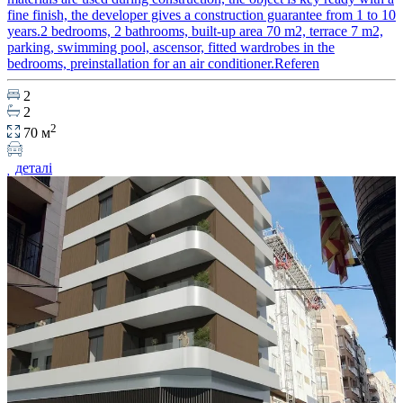
fine finish, the developer gives a construction guarantee from 1 to 10
years.2 bedrooms, 2 bathrooms, built-up area 70 m2, terrace 7 m2,
parking, swimming pool, ascensor, fitted wardrobes in the
bedrooms, preinstallation for an air conditioner.Referen
2
2
2
70 м
деталі