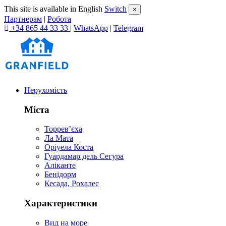
This site is available in English
Switch
×
Партнерам
|
Робота
+34 865 44 33 33
|
WhatsApp
|
Telegram
Нерухомість
Міста
Торревʼєха
Ла Мата
Оріуела Коста
Гуардамар дель Сегура
Аліканте
Бенідорм
Кесада, Рохалес
Характеристики
Вид на море