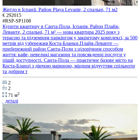
Житло в Іспанії. Район Playa Levante, 2 спальні, 71 м2
€ 292015
#RSP-SP1108
Купити квартиру в Санта-Пола, Іспанія. Район Плайя-
Леванте, 2 спальні, 71 м² — нова квартира 2025 року з
терасою та підземним паркінгом у закритому комплексі, за 500
метрів від узбережжя Коста-Бланки.Плайя-Леванте —
прибережний район Санта-Поли з цілорічним способом
життя: кафе, невеликі магазини та повсякденні послуги у
пішій доступності. Санта-Пола — практичне базове місто на
Коста-Бланці з діючою мариною, міцним відчуттям спільноти
та добрим т
2
2
2
71 м
деталі