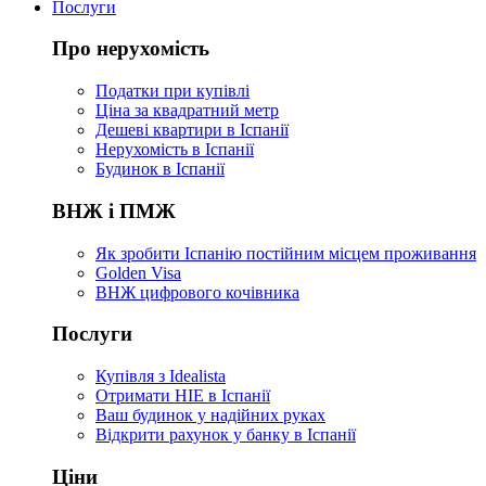
Послуги
Про нерухомість
Податки при купівлі
Ціна за квадратний метр
Дешеві квартири в Іспанії
Нерухомість в Іспанії
Будинок в Іспанії
ВНЖ і ПМЖ
Як зробити Іспанію постійним місцем проживання
Golden Visa
ВНЖ цифрового кочівника
Послуги
Купівля з Idealista
Отримати НІЕ в Іспанії
Ваш будинок у надійних руках
Відкрити рахунок у банку в Іспанії
Ціни