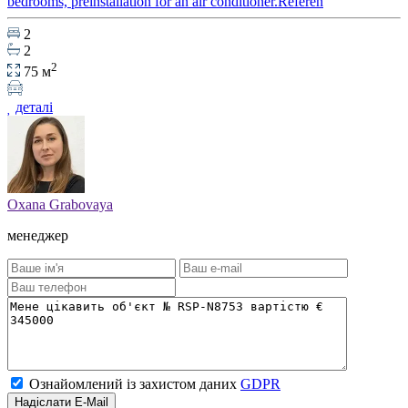
bedrooms, preinstallation for an air conditioner.Referen
2
2
2
75 м
деталі
Oxana Grabovaya
менеджер
Ознайомлений із захистом даних
GDPR
Надіслати E-Mail