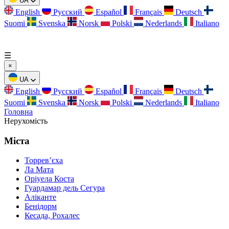
UA
English
Русский
Español
Français
Deutsch
Suomi
Svenska
Norsk
Polski
Nederlands
Italiano
☰
×
UA
English
Русский
Español
Français
Deutsch
Suomi
Svenska
Norsk
Polski
Nederlands
Italiano
Головна
Нерухомість
Міста
Торревʼєха
Ла Мата
Оріуела Коста
Гуардамар дель Сегура
Аліканте
Бенідорм
Кесада, Рохалес