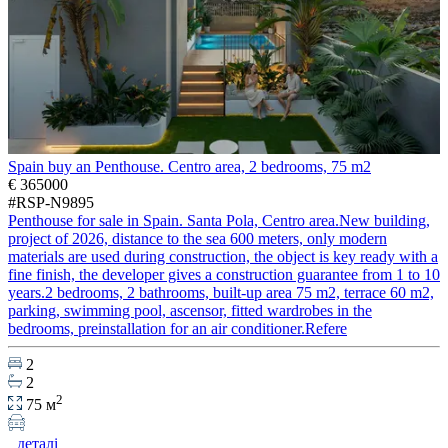
Spain buy an Penthouse. Centro area, 2 bedrooms, 75 m2
€ 365000
#RSP-N9895
Penthouse for sale in Spain. Santa Pola, Centro area.New building,
project of 2026, distance to the sea 600 meters, only modern
materials are used during construction, the object is key ready with a
fine finish, the developer gives a construction guarantee from 1 to 10
years.2 bedrooms, 2 bathrooms, built-up area 75 m2, terrace 60 m2,
parking, swimming pool, ascensor, fitted wardrobes in the
bedrooms, preinstallation for an air conditioner.Refere
2
2
2
75 м
деталі