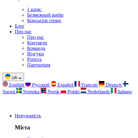
1 крок:
Безмежний вибір
Консьєрж сервіс
Блог
Про нас
Про нас
Контакти
Команда
Відгуки
Робота
Партнерам
UA
English
Русский
Español
Français
Deutsch
Suomi
Svenska
Norsk
Polski
Nederlands
Italiano
Нерухомість
Міста