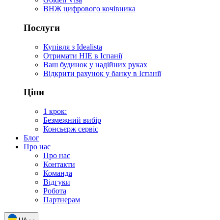
ВНЖ цифрового кочівника
Послуги
Купівля з Idealista
Отримати НІЕ в Іспанії
Ваш будинок у надійних руках
Відкрити рахунок у банку в Іспанії
Ціни
1 крок:
Безмежний вибір
Консьєрж сервіс
Блог
Про нас
Про нас
Контакти
Команда
Відгуки
Робота
Партнерам