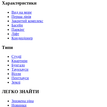
Характеристики
Вид на море
Перша лінія
Закритий комплекс
Басейн
Паркінг
Ліфт
Кондиціонер
Типи
Студії
Квартири
Бунгало
Таунхауси
Вілли
Пентхауси
Землі
ЛЕГКО ЗНАЙТИ
Знижена ціна
Новинки