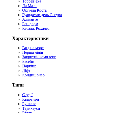
Торревʼєха
Ла Мата
Оріуела Коста
Гуардамар дель Сегура
Аліканте
Бенідорм
Кесада, Рохалес
Характеристики
Вид на море
Перша лінія
Закритий комплекс
Басейн
Паркінг
Ліфт
Кондиціонер
Типи
Студії
Квартири
Бунгало
Таунхауси
Вілли