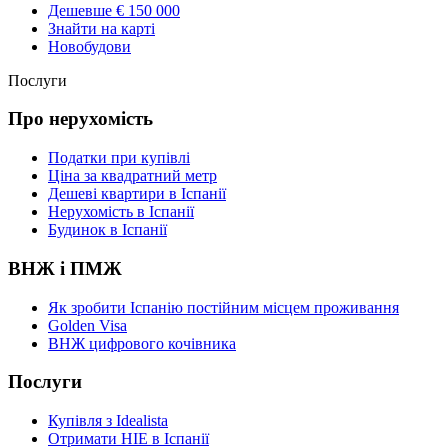
Дешевше € 150 000
Знайти на карті
Новобудови
Послуги
Про нерухомість
Податки при купівлі
Ціна за квадратний метр
Дешеві квартири в Іспанії
Нерухомість в Іспанії
Будинок в Іспанії
ВНЖ і ПМЖ
Як зробити Іспанію постійним місцем проживання
Golden Visa
ВНЖ цифрового кочівника
Послуги
Купівля з Idealista
Отримати НІЕ в Іспанії