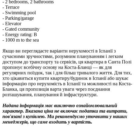
- 2 bedrooms, 2 bathrooms
- Terrace
- Swimming pool
- Parking/garage
- Elevator
- Gated community
- Energy rating: B
- 1000 m to the sea
Якщо ви переглядаєте варіанти нерухомості в Іспанії з
сучасними зручностями, розумним плануванням і легким
доступом до транспорту та сервісів, ця квартира в Санта Полі
пропонує всебічну основу на Коста-Бланці — як для
регулярних поїздок, так і для більш тривалого життя. Для тих,
хто цікавиться купити квартиру/будинок в Іспанії або шукає
інформацію про нерухомість в Іспанії та можливості на Коста-
Бланка, ця пропозиція варта уваги через поєднання
розташування, планування й інфраструктури.
Надана інформація має виключно ознайомлювальний
характер. Вказана ціна не включає податки та витрати,
пов'язані з купівлею. Ми рекомендуємо уточнити у наших
менеджерів, що саме входить у вартість.