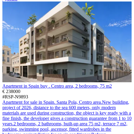
Apartment in Spain buy . Centro area, 2 bedrooms, 75 m2
€ 238000
#RSP-N9893
Apartment for sale in Spain. Santa Pola, Centro area.New building,
project of 2026, distance to the sea 600 meters, only modern
materials are used during construction, the object is key ready with a
fine finish, the developer gives a construction guarantee from 1 to 10
years.2 bedrooms, 2 bathrooms, built-up area 75 m2, terrace 7 m2,
parking, swimming pool, ascensor, fitted wardrobes in the