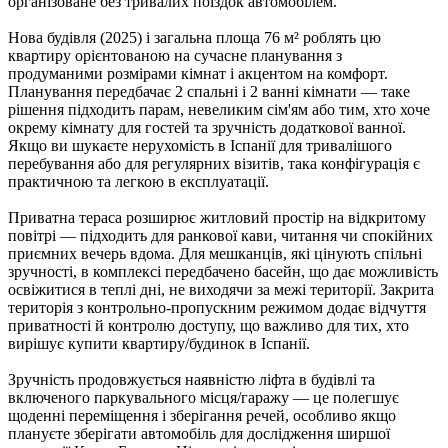
організоване без тривалих поїздок автомобілем.
Нова будівля (2025) і загальна площа 76 м² роблять цю
квартиру орієнтованою на сучасне планування з
продуманими розмірами кімнат і акцентом на комфорт.
Планування передбачає 2 спальні і 2 ванні кімнати — таке
рішення підходить парам, невеликим сім'ям або тим, хто хоче
окрему кімнату для гостей та зручність додаткової ванної.
Якщо ви шукаєте нерухомість в Іспанії для тривалішого
перебування або для регулярних візитів, така конфігурація є
практичною та легкою в експлуатації.
Приватна тераса розширює житловий простір на відкритому
повітрі — підходить для ранкової кави, читання чи спокійних
приємних вечерь вдома. Для мешканців, які цінують спільні
зручності, в комплексі передбачено басейн, що дає можливість
освіжитися в теплі дні, не виходячи за межі території. Закрита
територія з контрольно-пропускним режимом додає відчуття
приватності й контролю доступу, що важливо для тих, хто
вирішує купити квартиру/будинок в Іспанії.
Зручність продовжується наявністю ліфта в будівлі та
включеного паркувального місця/гаражу — це полегшує
щоденні переміщення і зберігання речей, особливо якщо
плануєте зберігати автомобіль для дослідження ширшої