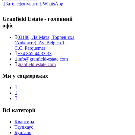
Зателефонувати
WhatsApp
Granfield Estate - головний
офіс
03188, Ла-Мата, Торревʼєха
(Аліканте), Av. Bélgica 1,
C.C. Parquemar
+34 865 44 33 33
info@granfield-estate.com
granfield-estate.com
Ми у соцмережах
Всі категорії
Квартира
Таунхаус
Бунгало