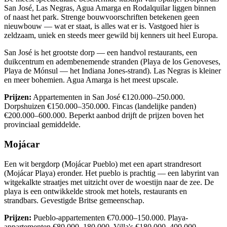
San José, Las Negras, Agua Amarga en Rodalquilar liggen binnen
of naast het park. Strenge bouwvoorschriften betekenen geen
nieuwbouw — wat er staat, is alles wat er is. Vastgoed hier is
zeldzaam, uniek en steeds meer gewild bij kenners uit heel Europa.
San José is het grootste dorp — een handvol restaurants, een
duikcentrum en adembenemende stranden (Playa de los Genoveses,
Playa de Mónsul — het Indiana Jones-strand). Las Negras is kleiner
en meer bohemien. Agua Amarga is het meest upscale.
Prijzen:
Appartementen in San José €120.000–250.000.
Dorpshuizen €150.000–350.000. Fincas (landelijke panden)
€200.000–600.000. Beperkt aanbod drijft de prijzen boven het
provinciaal gemiddelde.
Mojácar
Een wit bergdorp (Mojácar Pueblo) met een apart strandresort
(Mojácar Playa) eronder. Het pueblo is prachtig — een labyrint van
witgekalkte straatjes met uitzicht over de woestijn naar de zee. De
playa is een ontwikkelde strook met hotels, restaurants en
strandbars. Gevestigde Britse gemeenschap.
Prijzen:
Pueblo-appartementen €70.000–150.000. Playa-
appartementen €80.000–180.000. Villa's €180.000–400.000.