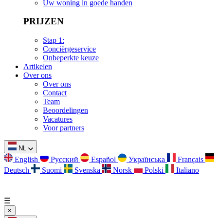
Uw woning in goede handen
PRIJZEN
Stap 1:
Conciërgeservice
Onbeperkte keuze
Artikelen
Over ons
Over ons
Contact
Team
Beoordelingen
Vacatures
Voor partners
NL
English
Русский
Español
Українська
Français
Deutsch
Suomi
Svenska
Norsk
Polski
Italiano
☰
×