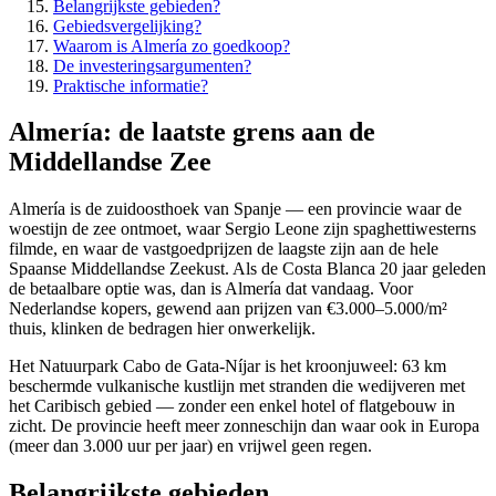
Belangrijkste gebieden?
Gebiedsvergelijking?
Waarom is Almería zo goedkoop?
De investeringsargumenten?
Praktische informatie?
Almería: de laatste grens aan de
Middellandse Zee
Almería is de zuidoosthoek van Spanje — een provincie waar de
woestijn de zee ontmoet, waar Sergio Leone zijn spaghettiwesterns
filmde, en waar de vastgoedprijzen de laagste zijn aan de hele
Spaanse Middellandse Zeekust. Als de Costa Blanca 20 jaar geleden
de betaalbare optie was, dan is Almería dat vandaag. Voor
Nederlandse kopers, gewend aan prijzen van €3.000–5.000/m²
thuis, klinken de bedragen hier onwerkelijk.
Het Natuurpark Cabo de Gata-Níjar is het kroonjuweel: 63 km
beschermde vulkanische kustlijn met stranden die wedijveren met
het Caribisch gebied — zonder een enkel hotel of flatgebouw in
zicht. De provincie heeft meer zonneschijn dan waar ook in Europa
(meer dan 3.000 uur per jaar) en vrijwel geen regen.
Belangrijkste gebieden