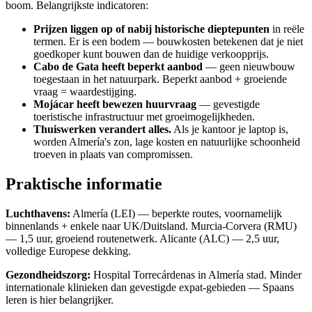
boom. Belangrijkste indicatoren:
Prijzen liggen op of nabij historische dieptepunten
in reële
termen. Er is een bodem — bouwkosten betekenen dat je niet
goedkoper kunt bouwen dan de huidige verkoopprijs.
Cabo de Gata heeft beperkt aanbod
— geen nieuwbouw
toegestaan in het natuurpark. Beperkt aanbod + groeiende
vraag = waardestijging.
Mojácar heeft bewezen huurvraag
— gevestigde
toeristische infrastructuur met groeimogelijkheden.
Thuiswerken verandert alles.
Als je kantoor je laptop is,
worden Almería's zon, lage kosten en natuurlijke schoonheid
troeven in plaats van compromissen.
Praktische informatie
Luchthavens:
Almería (LEI) — beperkte routes, voornamelijk
binnenlands + enkele naar UK/Duitsland. Murcia-Corvera (RMU)
— 1,5 uur, groeiend routenetwerk. Alicante (ALC) — 2,5 uur,
volledige Europese dekking.
Gezondheidszorg:
Hospital Torrecárdenas in Almería stad. Minder
internationale klinieken dan gevestigde expat-gebieden — Spaans
leren is hier belangrijker.