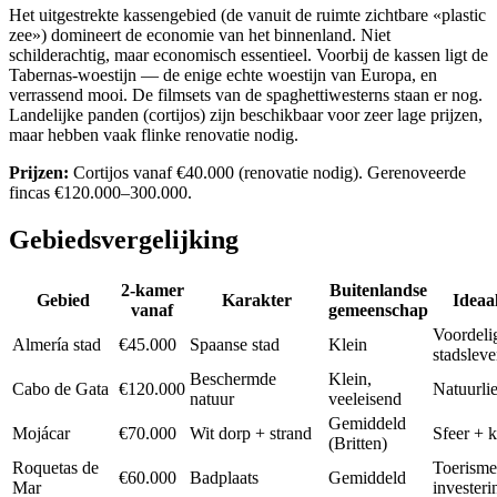
Het uitgestrekte kassengebied (de vanuit de ruimte zichtbare «plastic
zee») domineert de economie van het binnenland. Niet
schilderachtig, maar economisch essentieel. Voorbij de kassen ligt de
Tabernas-woestijn — de enige echte woestijn van Europa, en
verrassend mooi. De filmsets van de spaghettiwesterns staan er nog.
Landelijke panden (cortijos) zijn beschikbaar voor zeer lage prijzen,
maar hebben vaak flinke renovatie nodig.
Prijzen:
Cortijos vanaf €40.000 (renovatie nodig). Gerenoveerde
fincas €120.000–300.000.
Gebiedsvergelijking
2-kamer
Buitenlandse
Gebied
Karakter
Ideaa
vanaf
gemeenschap
Voordeli
Almería stad
€45.000
Spaanse stad
Klein
stadslev
Beschermde
Klein,
Cabo de Gata
€120.000
Natuurli
natuur
veeleisend
Gemiddeld
Mojácar
€70.000
Wit dorp + strand
Sfeer + k
(Britten)
Roquetas de
Toerisme
€60.000
Badplaats
Gemiddeld
Mar
investeri