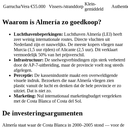
Klein-
Garrucha/Vera
€55.000
Vissers-/stranddorp
Authenti
gemiddeld
Waarom is Almería zo goedkoop?
Luchthavenbeperkingen:
Luchthaven Almería (LEI) heeft
zeer weinig internationale routes. Directe vluchten uit
Nederland zijn er nauwelijks. De meeste kopers vliegen naar
Murcia (1,5 uur rijden) of Alicante (2,5 uur). Dit verklaart
vermoedelijk 50% van het prijsverschil.
Infrastructuur:
De snelwegverbindingen zijn sterk verbeterd
door de AP-7-uitbreiding, maar de provincie voelt nog steeds
afgelegen.
Perceptie:
De kassenindustrie maakt een overweldigende
visuele indruk. Bezoekers die naar Almería vliegen zien
plastic vanuit de lucht en denken dat de hele provincie er zo
uitziet. Dat is niet zo.
Marketing:
Nul internationaal marketingbudget vergeleken
met de Costa Blanca of Costa del Sol.
De investeringsargumenten
Almería staat waar de Costa Blanca in 2000–2005 stond — voor de