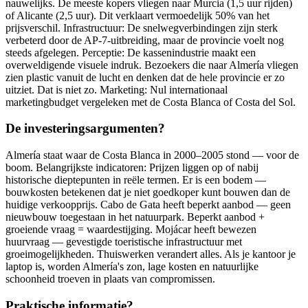
nauwelijks. De meeste kopers vliegen naar Murcia (1,5 uur rijden)
of Alicante (2,5 uur). Dit verklaart vermoedelijk 50% van het
prijsverschil. Infrastructuur: De snelwegverbindingen zijn sterk
verbeterd door de AP-7-uitbreiding, maar de provincie voelt nog
steeds afgelegen. Perceptie: De kassenindustrie maakt een
overweldigende visuele indruk. Bezoekers die naar Almería vliegen
zien plastic vanuit de lucht en denken dat de hele provincie er zo
uitziet. Dat is niet zo. Marketing: Nul internationaal
marketingbudget vergeleken met de Costa Blanca of Costa del Sol.
De investeringsargumenten?
Almería staat waar de Costa Blanca in 2000–2005 stond — voor de
boom. Belangrijkste indicatoren: Prijzen liggen op of nabij
historische dieptepunten in reële termen. Er is een bodem —
bouwkosten betekenen dat je niet goedkoper kunt bouwen dan de
huidige verkoopprijs. Cabo de Gata heeft beperkt aanbod — geen
nieuwbouw toegestaan in het natuurpark. Beperkt aanbod +
groeiende vraag = waardestijging. Mojácar heeft bewezen
huurvraag — gevestigde toeristische infrastructuur met
groeimogelijkheden. Thuiswerken verandert alles. Als je kantoor je
laptop is, worden Almería's zon, lage kosten en natuurlijke
schoonheid troeven in plaats van compromissen.
Praktische informatie?