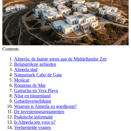
Contents
Almería: de laatste grens aan de Middellandse Zee
Belangrijkste gebieden
Almería stad
Natuurpark Cabo de Gata
Mojácar
Roquetas de Mar
Garrucha en Vera Playa
Níjar en binnenland
Gebiedsvergelijking
Waarom is Almería zo goedkoop?
De investeringsargumenten
Praktische informatie
Is Almería iets voor u?
Veelgestelde vragen