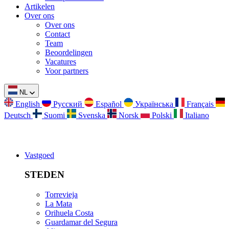
Artikelen
Over ons
Over ons
Contact
Team
Beoordelingen
Vacatures
Voor partners
NL
English
Русский
Español
Українська
Français
Deutsch
Suomi
Svenska
Norsk
Polski
Italiano
Vastgoed
STEDEN
Torrevieja
La Mata
Orihuela Costa
Guardamar del Segura