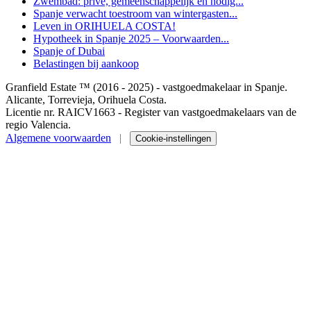
Zwembad: privé, gemeenschappelijk en nodig...
Spanje verwacht toestroom van wintergasten...
Leven in ORIHUELA COSTA!
Hypotheek in Spanje 2025 – Voorwaarden...
Spanje of Dubai
Belastingen bij aankoop
Granfield Estate ™ (2016 - 2025) - vastgoedmakelaar in Spanje.
Alicante, Torrevieja, Orihuela Costa.
Licentie nr. RAICV1663 - Register van vastgoedmakelaars van de
regio Valencia.
Algemene voorwaarden
|
Cookie-instellingen