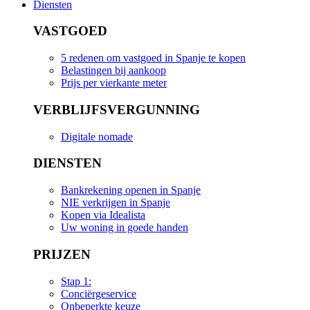
Diensten
VASTGOED
5 redenen om vastgoed in Spanje te kopen
Belastingen bij aankoop
Prijs per vierkante meter
VERBLIJFSVERGUNNING
Digitale nomade
DIENSTEN
Bankrekening openen in Spanje
NIE verkrijgen in Spanje
Kopen via Idealista
Uw woning in goede handen
PRIJZEN
Stap 1:
Conciërgeservice
Onbeperkte keuze