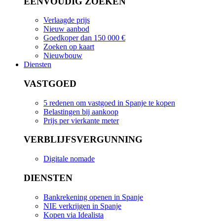
EENVOUDIG ZOEKEN
Verlaagde prijs
Nieuw aanbod
Goedkoper dan 150 000 €
Zoeken op kaart
Nieuwbouw
Diensten
VASTGOED
5 redenen om vastgoed in Spanje te kopen
Belastingen bij aankoop
Prijs per vierkante meter
VERBLIJFSVERGUNNING
Digitale nomade
DIENSTEN
Bankrekening openen in Spanje
NIE verkrijgen in Spanje
Kopen via Idealista