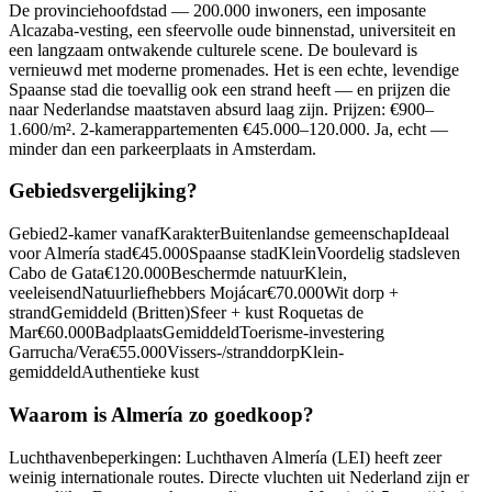
De provinciehoofdstad — 200.000 inwoners, een imposante
Alcazaba-vesting, een sfeervolle oude binnenstad, universiteit en
een langzaam ontwakende culturele scene. De boulevard is
vernieuwd met moderne promenades. Het is een echte, levendige
Spaanse stad die toevallig ook een strand heeft — en prijzen die
naar Nederlandse maatstaven absurd laag zijn. Prijzen: €900–
1.600/m². 2-kamerappartementen €45.000–120.000. Ja, echt —
minder dan een parkeerplaats in Amsterdam.
Gebiedsvergelijking?
Gebied2-kamer vanafKarakterBuitenlandse gemeenschapIdeaal
voor Almería stad€45.000Spaanse stadKleinVoordelig stadsleven
Cabo de Gata€120.000Beschermde natuurKlein,
veeleisendNatuurliefhebbers Mojácar€70.000Wit dorp +
strandGemiddeld (Britten)Sfeer + kust Roquetas de
Mar€60.000BadplaatsGemiddeldToerisme-investering
Garrucha/Vera€55.000Vissers-/stranddorpKlein-
gemiddeldAuthentieke kust
Waarom is Almería zo goedkoop?
Luchthavenbeperkingen: Luchthaven Almería (LEI) heeft zeer
weinig internationale routes. Directe vluchten uit Nederland zijn er