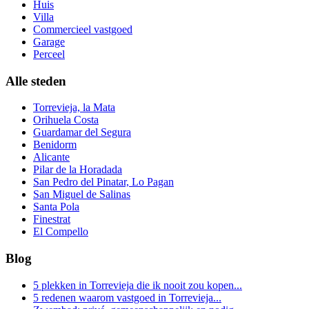
Huis
Villa
Commercieel vastgoed
Garage
Perceel
Alle steden
Torrevieja, la Mata
Orihuela Costa
Guardamar del Segura
Benidorm
Alicante
Pilar de la Horadada
San Pedro del Pinatar, Lo Pagan
San Miguel de Salinas
Santa Pola
Finestrat
El Compello
Blog
5 plekken in Torrevieja die ik nooit zou kopen...
5 redenen waarom vastgoed in Torrevieja...