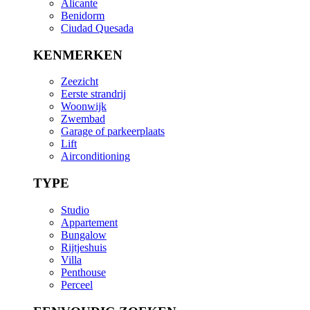
Alicante
Benidorm
Ciudad Quesada
KENMERKEN
Zeezicht
Eerste strandrij
Woonwijk
Zwembad
Garage of parkeerplaats
Lift
Airconditioning
TYPE
Studio
Appartement
Bungalow
Rijtjeshuis
Villa
Penthouse
Perceel