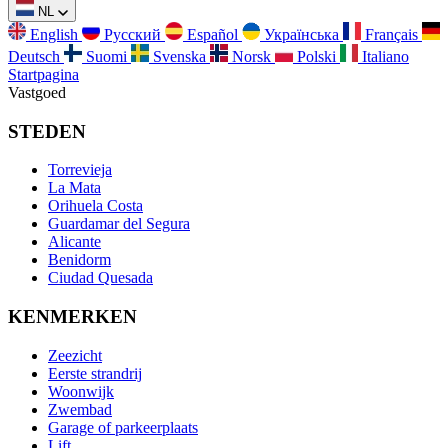
NL
English
Русский
Español
Українська
Français
Deutsch
Suomi
Svenska
Norsk
Polski
Italiano
Startpagina
Vastgoed
STEDEN
Torrevieja
La Mata
Orihuela Costa
Guardamar del Segura
Alicante
Benidorm
Ciudad Quesada
KENMERKEN
Zeezicht
Eerste strandrij
Woonwijk
Zwembad
Garage of parkeerplaats
Lift