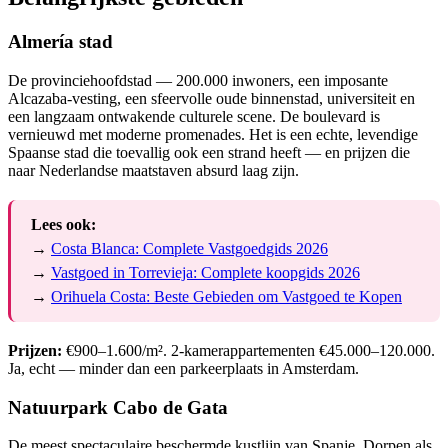
Almería stad
De provinciehoofdstad — 200.000 inwoners, een imposante
Alcazaba-vesting, een sfeervolle oude binnenstad, universiteit en
een langzaam ontwakende culturele scene. De boulevard is
vernieuwd met moderne promenades. Het is een echte, levendige
Spaanse stad die toevallig ook een strand heeft — en prijzen die
naar Nederlandse maatstaven absurd laag zijn.
Lees ook:
→
Costa Blanca: Complete Vastgoedgids 2026
→
Vastgoed in Torrevieja: Complete koopgids 2026
→
Orihuela Costa: Beste Gebieden om Vastgoed te Kopen
Prijzen:
€900–1.600/m². 2-kamerappartementen €45.000–120.000.
Ja, echt — minder dan een parkeerplaats in Amsterdam.
Natuurpark Cabo de Gata
De meest spectaculaire beschermde kustlijn van Spanje. Dorpen als