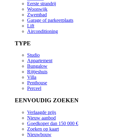
Eerste strandrij
Woonwijk
Zwembad
Garage of parkeerplaats
Lift
Airconditioning
TYPE
Studio
Appartement
Bungalow
Rijtjeshuis
Villa
Penthouse
Perceel
EENVOUDIG ZOEKEN
Verlaagde prijs
Nieuw aanbod
Goedkoper dan 150 000 €
Zoeken op kaart
Nieuwbouw