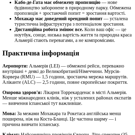
Кабо-де-Гата має обмежену пропозицію
— нове
будівництво заборонене в природному парку. Обмежена
пропозиція + зростаючий попит = зростання вартості.
Мохакар має доведений орендний попит
— усталена
туристична інфраструктура з потенціалом зростання.
Дистанційна робота змінює все.
Коли ваш офіс — це
ноутбук, сонце, низька вартість життя та природна краса
Альмерії стають перевагами, а не компромісами.
Практична інформація
Аеропорти:
Альмерія (LEI) — обмежені рейси, переважно
внутрішні + деякі до Великобританії/Німеччини. Мурсія-
Корвера (RMU) — 1,5 години, зростаюча мережа маршрутів.
Аліканте (ALC) — 2,5 години, повне європейське покриття.
Охорона здоров'я:
Лікарня Торрекарденас в місті Альмерія.
Менше міжнародних клінік, ніж у усталених районах експатів
— вивчення іспанської тут важливіше.
Мова:
За межами Мохакара та Рокетаса англійська менш
поширена, ніж на Коста-Бланці. Це частина шарму — і
причина вивчати іспанську.
Клімат:
Найсонячніша провінція Європи. Літо спекотне (35–