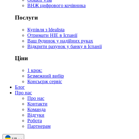
ВНЖ цифрового кочівника
Послуги
Купівля з Idealista
Отримати НІЕ в Іспанії
Ваш будинок у надійних руках
Відкрити рахунок у банку в Іспанії
Ціни
1 крок:
Безмежний вибір
Консьєрж сервіс
Блог
Про нас
Про нас
Контакти
Команда
Відгуки
Робота
Партнерам