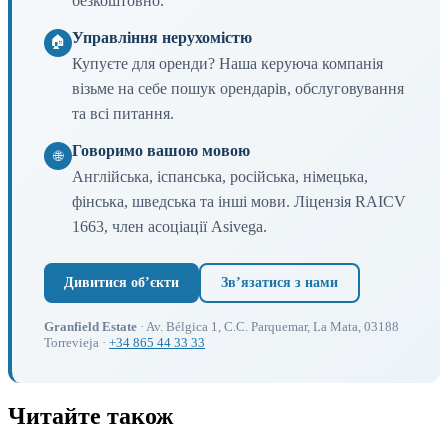
безкоштовно.
Управління нерухомістю
🏠
Купуєте для оренди? Наша керуюча компанія
візьме на себе пошук орендарів, обслуговування
та всі питання.
Говоримо вашою мовою
🌐
Англійська, іспанська, російська, німецька,
фінська, шведська та інші мови. Ліцензія RAICV
1663, член асоціації Asivega.
Дивитися обʼєкти
Звʼязатися з нами
Granfield Estate
· Av. Bélgica 1, C.C. Parquemar, La Mata, 03188
Torrevieja ·
+34 865 44 33 33
Читайте також