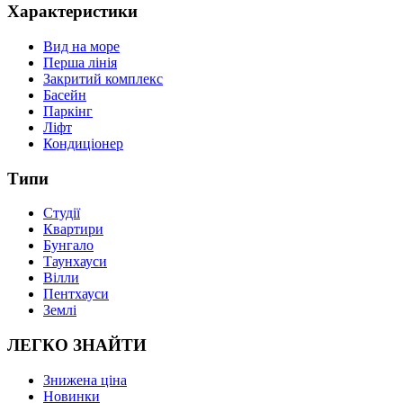
Характеристики
Вид на море
Перша лінія
Закритий комплекс
Басейн
Паркінг
Ліфт
Кондиціонер
Типи
Студії
Квартири
Бунгало
Таунхауси
Вілли
Пентхауси
Землі
ЛЕГКО ЗНАЙТИ
Знижена ціна
Новинки