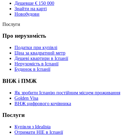
Дешевше € 150 000
Знайти на карті
Новобудови
Послуги
Про нерухомість
Податки при купівлі
Ціна за квадратний метр
Дешеві квартири в Іспанії
Нерухомість в Іспанії
Будинок в Іспанії
ВНЖ і ПМЖ
Як зробити Іспанію постійним місцем проживання
Golden Visa
ВНЖ цифрового кочівника
Послуги
Купівля з Idealista
Отримати НІЕ в Іспанії