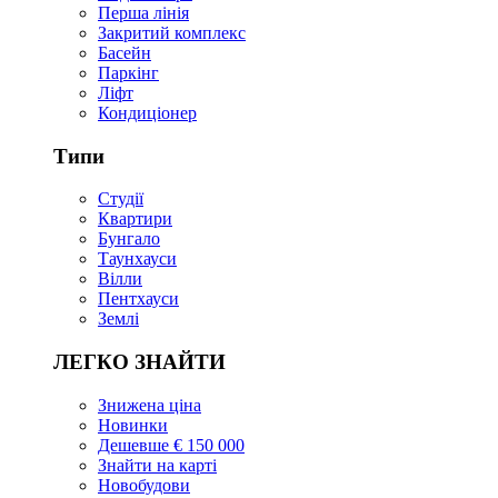
Перша лінія
Закритий комплекс
Басейн
Паркінг
Ліфт
Кондиціонер
Типи
Студії
Квартири
Бунгало
Таунхауси
Вілли
Пентхауси
Землі
ЛЕГКО ЗНАЙТИ
Знижена ціна
Новинки
Дешевше € 150 000
Знайти на карті
Новобудови