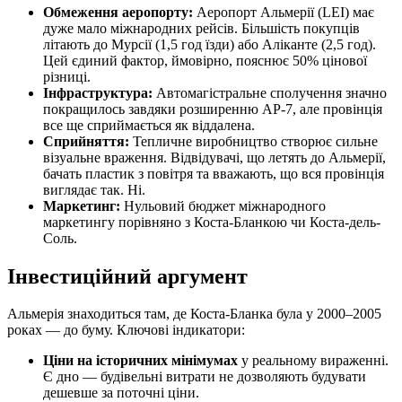
Обмеження аеропорту:
Аеропорт Альмерії (LEI) має
дуже мало міжнародних рейсів. Більшість покупців
літають до Мурсії (1,5 год їзди) або Аліканте (2,5 год).
Цей єдиний фактор, ймовірно, пояснює 50% цінової
різниці.
Інфраструктура:
Автомагістральне сполучення значно
покращилось завдяки розширенню AP-7, але провінція
все ще сприймається як віддалена.
Сприйняття:
Тепличне виробництво створює сильне
візуальне враження. Відвідувачі, що летять до Альмерії,
бачать пластик з повітря та вважають, що вся провінція
виглядає так. Ні.
Маркетинг:
Нульовий бюджет міжнародного
маркетингу порівняно з Коста-Бланкою чи Коста-дель-
Соль.
Інвестиційний аргумент
Альмерія знаходиться там, де Коста-Бланка була у 2000–2005
роках — до буму. Ключові індикатори:
Ціни на історичних мінімумах
у реальному вираженні.
Є дно — будівельні витрати не дозволяють будувати
дешевше за поточні ціни.