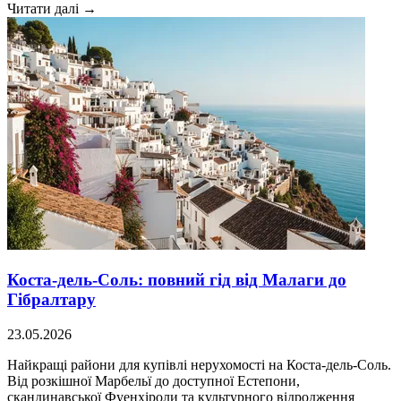
Читати далі →
Коста-дель-Соль: повний гід від Малаги до
Гібралтару
23.05.2026
Найкращі райони для купівлі нерухомості на Коста-дель-Соль.
Від розкішної Марбельї до доступної Естепони,
скандинавської Фуенхіроли та культурного відродження