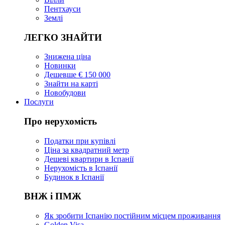
Пентхауси
Землі
ЛЕГКО ЗНАЙТИ
Знижена ціна
Новинки
Дешевше € 150 000
Знайти на карті
Новобудови
Послуги
Про нерухомість
Податки при купівлі
Ціна за квадратний метр
Дешеві квартири в Іспанії
Нерухомість в Іспанії
Будинок в Іспанії
ВНЖ і ПМЖ
Як зробити Іспанію постійним місцем проживання
Golden Visa