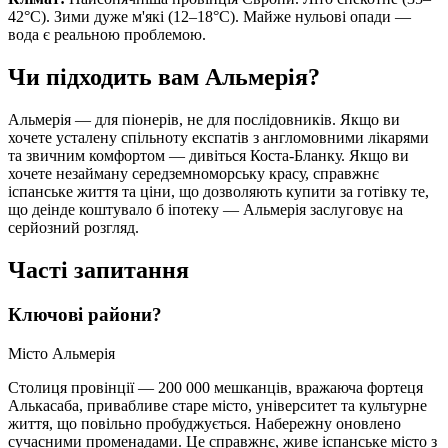
42°C). Зими дуже м'які (12–18°C). Майже нульові опади —
вода є реальною проблемою.
Чи підходить вам Альмерія?
Альмерія — для піонерів, не для послідовників. Якщо ви
хочете усталену спільноту експатів з англомовними лікарями
та звичним комфортом — дивіться Коста-Бланку. Якщо ви
хочете незайману середземноморську красу, справжнє
іспанське життя та ціни, що дозволяють купити за готівку те,
що деінде коштувало б іпотеку — Альмерія заслуговує на
серйозний розгляд.
Часті запитання
Ключові райони?
Місто Альмерія
Столиця провінції — 200 000 мешканців, вражаюча фортеця
Алькасаба, привабливе старе місто, університет та культурне
життя, що повільно пробуджується. Набережну оновлено
сучасними променадами. Це справжнє, живе іспанське місто з