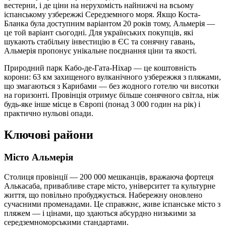
вестерни, і де ціни на нерухомість найнижчі на всьому
іспанському узбережжі Середземного моря. Якщо Коста-
Бланка була доступним варіантом 20 років тому, Альмерія —
це той варіант сьогодні. Для українських покупців, які
шукають стабільну інвестицію в ЄС та сонячну гавань,
Альмерія пропонує унікальне поєднання ціни та якості.
Природний парк Кабо-де-Гата-Ніхар — це коштовність
корони: 63 км захищеного вулканічного узбережжя з пляжами,
що змагаються з Карибами — без жодного готелю чи висотки
на горизонті. Провінція отримує більше сонячного світла, ніж
будь-яке інше місце в Європі (понад 3 000 годин на рік) і
практично нульові опади.
Ключові райони
Місто Альмерія
Столиця провінції — 200 000 мешканців, вражаюча фортеця
Алькасаба, привабливе старе місто, університет та культурне
життя, що повільно пробуджується. Набережну оновлено
сучасними променадами. Це справжнє, живе іспанське місто з
пляжем — і цінами, що здаються абсурдно низькими за
середземноморськими стандартами.