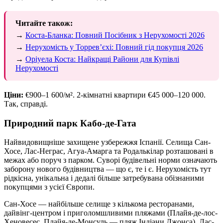
Читайте також:
→
Коста-Бланка: Повний Посібник з Нерухомості 2026
→
Нерухомість у Торревʼєхі: Повний гід покупця 2026
→
Оріуела Коста: Найкращі Райони для Купівлі
Нерухомості
Ціни:
€900–1 600/м². 2-кімнатні квартири €45 000–120 000.
Так, справді.
Природний парк Кабо-де-Гата
Найвидовищніше захищене узбережжя Іспанії. Селища Сан-
Хосе, Лас-Неграс, Агуа-Амарга та Родалькілар розташовані в
межах або поруч з парком. Суворі будівельні норми означають
заборону нового будівництва — що є, те і є. Нерухомість тут
рідкісна, унікальна і дедалі більше затребувана обізнаними
покупцями з усієї Європи.
Сан-Хосе — найбільше селище з кількома ресторанами,
дайвінг-центром і приголомшливими пляжами (Плайя-де-лос-
Хеновесес, Плайя-де-Монсуль — пляж Індіани Джонса). Лас-