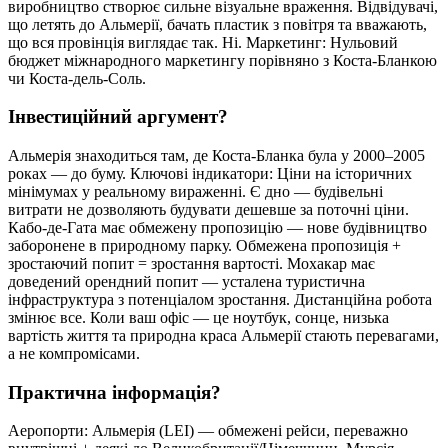
виробництво створює сильне візуальне враження. Відвідувачі,
що летять до Альмерії, бачать пластик з повітря та вважають,
що вся провінція виглядає так. Ні. Маркетинг: Нульовий
бюджет міжнародного маркетингу порівняно з Коста-Бланкою
чи Коста-дель-Соль.
Інвестиційний аргумент?
Альмерія знаходиться там, де Коста-Бланка була у 2000–2005
роках — до буму. Ключові індикатори: Ціни на історичних
мінімумах у реальному вираженні. Є дно — будівельні
витрати не дозволяють будувати дешевше за поточні ціни.
Кабо-де-Гата має обмежену пропозицію — нове будівництво
заборонене в природному парку. Обмежена пропозиція +
зростаючий попит = зростання вартості. Мохакар має
доведений орендний попит — усталена туристична
інфраструктура з потенціалом зростання. Дистанційна робота
змінює все. Коли ваш офіс — це ноутбук, сонце, низька
вартість життя та природна краса Альмерії стають перевагами,
а не компромісами.
Практична інформація?
Аеропорти: Альмерія (LEI) — обмежені рейси, переважно