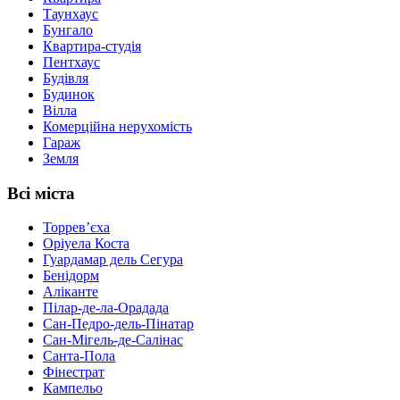
Таунхаус
Бунгало
Квартира-студія
Пентхаус
Будівля
Будинок
Вілла
Комерційна нерухомість
Гараж
Земля
Всі міста
Торревʼєха
Оріуела Коста
Гуардамар дель Сегура
Бенідорм
Аліканте
Пілар-де-ла-Орадада
Сан-Педро-дель-Пінатар
Сан-Мігель-де-Салінас
Санта-Пола
Фінестрат
Кампельо