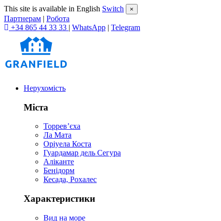
This site is available in English
Switch
×
Партнерам
|
Робота
+34 865 44 33 33
|
WhatsApp
|
Telegram
Нерухомість
Міста
Торревʼєха
Ла Мата
Оріуела Коста
Гуардамар дель Сегура
Аліканте
Бенідорм
Кесада, Рохалес
Характеристики
Вид на море