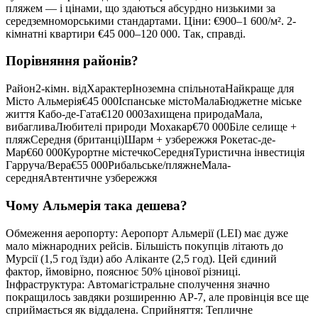
пляжем — і цінами, що здаються абсурдно низькими за
середземноморськими стандартами. Ціни: €900–1 600/м². 2-
кімнатні квартири €45 000–120 000. Так, справді.
Порівняння районів?
Район2-кімн. відХарактерІноземна спільнотаНайкраще для
Місто Альмерія€45 000Іспанське містоМалаБюджетне міське
життя Кабо-де-Гата€120 000Захищена природаМала,
вибагливаЛюбителі природи Мохакар€70 000Біле селище +
пляжСередня (британці)Шарм + узбережжя Рокетас-де-
Мар€60 000Курортне містечкоСередняТуристична інвестиція
Гарруча/Вера€55 000Рибальське/пляжнеМала-
середняАвтентичне узбережжя
Чому Альмерія така дешева?
Обмеження аеропорту: Аеропорт Альмерії (LEI) має дуже
мало міжнародних рейсів. Більшість покупців літають до
Мурсії (1,5 год їзди) або Аліканте (2,5 год). Цей єдиний
фактор, ймовірно, пояснює 50% цінової різниці.
Інфраструктура: Автомагістральне сполучення значно
покращилось завдяки розширенню AP-7, але провінція все ще
сприймається як віддалена. Сприйняття: Тепличне