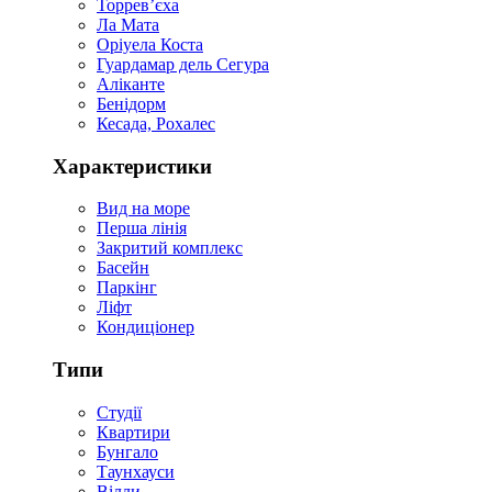
Торревʼєха
Ла Мата
Оріуела Коста
Гуардамар дель Сегура
Аліканте
Бенідорм
Кесада, Рохалес
Характеристики
Вид на море
Перша лінія
Закритий комплекс
Басейн
Паркінг
Ліфт
Кондиціонер
Типи
Студії
Квартири
Бунгало
Таунхауси
Вілли