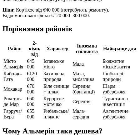
Ціни:
Кортіхос від €40 000 (потребують ремонту).
Відремонтовані фінки €120 000–300 000.
Порівняння районів
2-
Іноземна
Район
кімн.
Характер
Найкраще для
спільнота
від
Місто
€45
Іспанське
Бюджетне
Мала
Альмерія
000
місто
міське життя
Кабо-де-
€120
Захищена
Мала,
Любителі
Гата
000
природа
вибаглива
природи
€70
Біле селище
Середня
Шарм +
Мохакар
000
+ пляж
(британці)
узбережжя
Рокетас-
€60
Курортне
Туристична
Середня
де-Мар
000
містечко
інвестиція
Гарруча/
€55
Рибальське/
Мала-
Автентичне
Вера
000
пляжне
середня
узбережжя
Чому Альмерія така дешева?