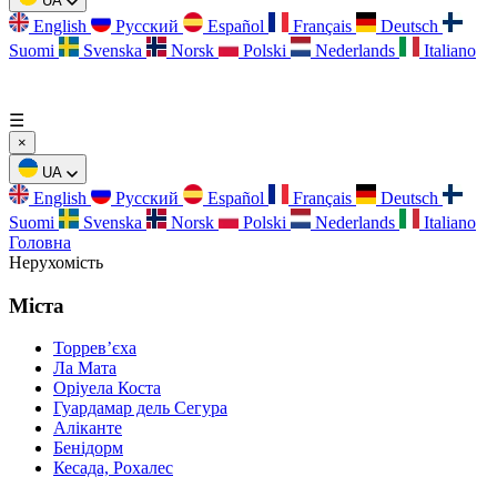
UA
English
Русский
Español
Français
Deutsch
Suomi
Svenska
Norsk
Polski
Nederlands
Italiano
☰
×
UA
English
Русский
Español
Français
Deutsch
Suomi
Svenska
Norsk
Polski
Nederlands
Italiano
Головна
Нерухомість
Міста
Торревʼєха
Ла Мата
Оріуела Коста
Гуардамар дель Сегура
Аліканте
Бенідорм
Кесада, Рохалес