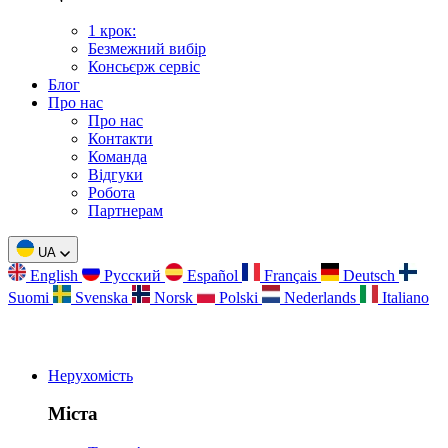
1 крок:
Безмежний вибір
Консьєрж сервіс
Блог
Про нас
Про нас
Контакти
Команда
Відгуки
Робота
Партнерам
UA
English
Русский
Español
Français
Deutsch
Suomi
Svenska
Norsk
Polski
Nederlands
Italiano
Нерухомість
Міста