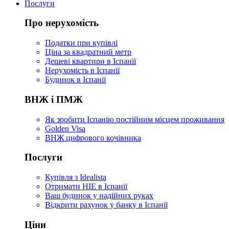
Послуги
Про нерухомість
Податки при купівлі
Ціна за квадратний метр
Дешеві квартири в Іспанії
Нерухомість в Іспанії
Будинок в Іспанії
ВНЖ і ПМЖ
Як зробити Іспанію постійним місцем проживання
Golden Visa
ВНЖ цифрового кочівника
Послуги
Купівля з Idealista
Отримати НІЕ в Іспанії
Ваш будинок у надійних руках
Відкрити рахунок у банку в Іспанії
Ціни