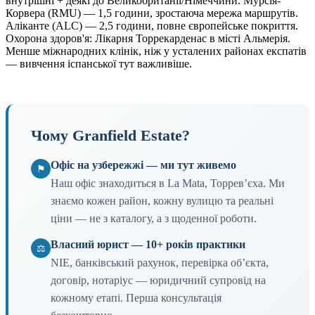
внутрішні + деякі до Великобританії/Німеччини. Мурсія-
Корвера (RMU) — 1,5 години, зростаюча мережа маршрутів.
Аліканте (ALC) — 2,5 години, повне європейське покриття.
Охорона здоров'я: Лікарня Торрекарденас в місті Альмерія.
Менше міжнародних клінік, ніж у усталених районах експатів
— вивчення іспанської тут важливіше.
Чому Granfield Estate?
Офіс на узбережжі — ми тут живемо
⚑
Наш офіс знаходиться в La Mata, Торревʼєха. Ми
знаємо кожен район, кожну вулицю та реальні
ціни — не з каталогу, а з щоденної роботи.
Власний юрист — 10+ років практики
⚖
NIE, банківський рахунок, перевірка обʼєкта,
договір, нотаріус — юридичний супровід на
кожному етапі. Перша консультація