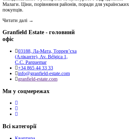
Малаги. Ціни, порівняння районів, поради для українських
покупців.
Читати далі →
Granfield Estate - головний
офіс
03188, Ла-Мата, Торревʼєха
(Аліканте), Av. Bélgica 1,
C.C. Parquemar
+34 865 44 33 33
info@granfield-estate.com
granfield-estate.com
Ми у соцмережах
Всі категорії
Квартира