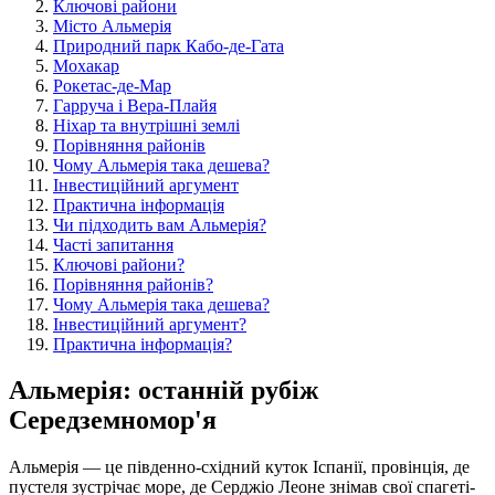
Ключові райони
Місто Альмерія
Природний парк Кабо-де-Гата
Мохакар
Рокетас-де-Мар
Гарруча і Вера-Плайя
Ніхар та внутрішні землі
Порівняння районів
Чому Альмерія така дешева?
Інвестиційний аргумент
Практична інформація
Чи підходить вам Альмерія?
Часті запитання
Ключові райони?
Порівняння районів?
Чому Альмерія така дешева?
Інвестиційний аргумент?
Практична інформація?
Альмерія: останній рубіж
Середземномор'я
Альмерія — це південно-східний куток Іспанії, провінція, де
пустеля зустрічає море, де Серджіо Леоне знімав свої спагеті-