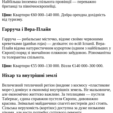
Найбільша іноземна спільнота провінції — переважно
британці та північноєвропейці.
Ціни:
Квартири €60 000–140 000. Добра орендна дохідність
від туризму.
Гарруча і Вера-Плайя
Гарруча — рибальське містечко, відоме своїми червоними
креветками (gambas rojas) — делікатес по всій Іспанії. Вера-
Плайя відома натуристичним курортом (одним з найбільших у
Європі) поряд зі звичайною пляжною забудовою. Різноманітна
та толерантна спільнота.
Ціни:
Квартири €55 000–130 000. Вілли €140 000–300 000.
Ніхар та внутрішні землі
Величезний тепличний регіон (видиме з космосу «пластикове
море») домінує в економіці внутрішніх земель. Не мальовниче,
але економічно життєво важливе. За теплицями — пустеля
Табернас, єдина справжня пустеля Європи, дивовижно
красива. Знімальні майданчики спагеті-вестернів досі стоять.
Сільська нерухомість (кортіхос) доступна за дуже низькими
цінами, але часто потребує суттєвого ремонту.