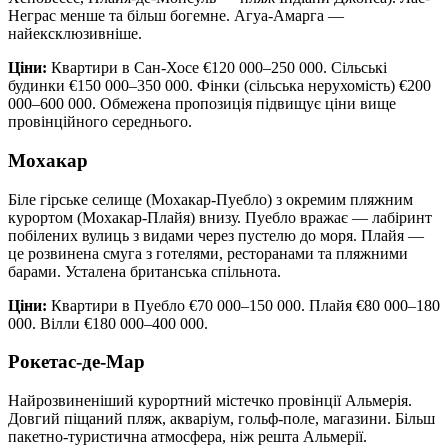
Неграс менше та більш богемне. Агуа-Амарга —
найексклюзивніше.
Ціни:
Квартири в Сан-Хосе €120 000–250 000. Сільські
будинки €150 000–350 000. Фінки (сільська нерухомість) €200
000–600 000. Обмежена пропозиція підвищує ціни вище
провінційного середнього.
Мохакар
Біле гірське селище (Мохакар-Пуебло) з окремим пляжним
курортом (Мохакар-Плайя) внизу. Пуебло вражає — лабіринт
побілених вулиць з видами через пустелю до моря. Плайя —
це розвинена смуга з готелями, ресторанами та пляжними
барами. Усталена британська спільнота.
Ціни:
Квартири в Пуебло €70 000–150 000. Плайя €80 000–180
000. Вілли €180 000–400 000.
Рокетас-де-Мар
Найрозвиненіший курортний містечко провінції Альмерія.
Довгий піщаний пляж, акваріум, гольф-поле, магазини. Більш
пакетно-туристична атмосфера, ніж решта Альмерії.