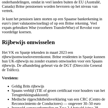
onderhandelingen, omdat in veel landen buiten de EU (Australië,
Canada) Britse pensioenen worden bevroren op het niveau van
vertrek.
Je kunt het pensioen laten storten op een Spaanse bankrekening in
euro's (met valutaomwisseling) of op een Britse rekening. Veel
expats gebruiken Wise (voorheen TransferWise) of Revolut voor
voordelige koersen.
Rijbewijs omwisselen
Het VK en Spanje tekenden in maart 2023 een
rijbewijsomwisselovereenkomst. Britse residenten in Spanje kunnen
hun UK-rijbewijs nu zonder examen omwisselen voor een Spaans
rijbewijs. De afhandeling gebeurt via de DGT (Dirección General
de Tráfico).
Vereisten:
Geldig Brits rijbewijs
Spaans verblijf (TIE of groen certificaat voor houders van het
Terugtrekkingsakkoord)
Medische rijgeschiktheidsverklaring van een CRC (Centro de
Reconocimiento de Conductores) — ongeveer 30–50 euro
Ingevuld aanvraagformulier en Tasa 2.4 betaald (circa 28