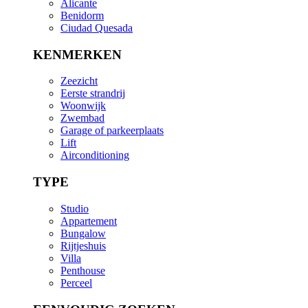
Alicante
Benidorm
Ciudad Quesada
KENMERKEN
Zeezicht
Eerste strandrij
Woonwijk
Zwembad
Garage of parkeerplaats
Lift
Airconditioning
TYPE
Studio
Appartement
Bungalow
Rijtjeshuis
Villa
Penthouse
Perceel