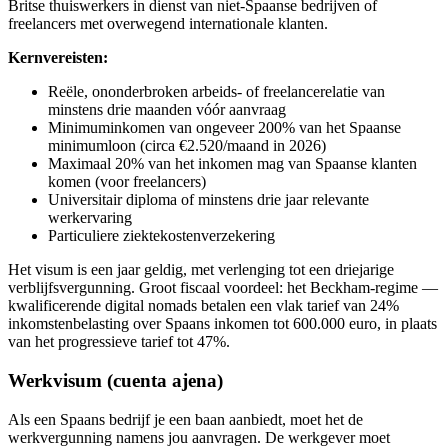
Britse thuiswerkers in dienst van niet-Spaanse bedrijven of
freelancers met overwegend internationale klanten.
Kernvereisten:
Reële, ononderbroken arbeids- of freelancerelatie van
minstens drie maanden vóór aanvraag
Minimuminkomen van ongeveer 200% van het Spaanse
minimumloon (circa €2.520/maand in 2026)
Maximaal 20% van het inkomen mag van Spaanse klanten
komen (voor freelancers)
Universitair diploma of minstens drie jaar relevante
werkervaring
Particuliere ziektekostenverzekering
Het visum is een jaar geldig, met verlenging tot een driejarige
verblijfsvergunning. Groot fiscaal voordeel: het Beckham-regime —
kwalificerende digital nomads betalen een vlak tarief van 24%
inkomstenbelasting over Spaans inkomen tot 600.000 euro, in plaats
van het progressieve tarief tot 47%.
Werkvisum (cuenta ajena)
Als een Spaans bedrijf je een baan aanbiedt, moet het de
werkvergunning namens jou aanvragen. De werkgever moet