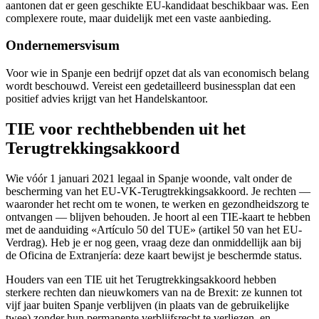
aantonen dat er geen geschikte EU-kandidaat beschikbaar was. Een
complexere route, maar duidelijk met een vaste aanbieding.
Ondernemersvisum
Voor wie in Spanje een bedrijf opzet dat als van economisch belang
wordt beschouwd. Vereist een gedetailleerd businessplan dat een
positief advies krijgt van het Handelskantoor.
TIE voor rechthebbenden uit het
Terugtrekkingsakkoord
Wie vóór 1 januari 2021 legaal in Spanje woonde, valt onder de
bescherming van het EU-VK-Terugtrekkingsakkoord. Je rechten —
waaronder het recht om te wonen, te werken en gezondheidszorg te
ontvangen — blijven behouden. Je hoort al een TIE-kaart te hebben
met de aanduiding «Artículo 50 del TUE» (artikel 50 van het EU-
Verdrag). Heb je er nog geen, vraag deze dan onmiddellijk aan bij
de Oficina de Extranjería: deze kaart bewijst je beschermde status.
Houders van een TIE uit het Terugtrekkingsakkoord hebben
sterkere rechten dan nieuwkomers van na de Brexit: ze kunnen tot
vijf jaar buiten Spanje verblijven (in plaats van de gebruikelijke
twee) zonder hun permanente verblijfsrecht te verliezen, en