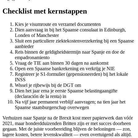
Checklist met kernstappen
Kies je visumroute en verzamel documenten
Dien aanvraag in bij het Spaanse consulaat in Edinburgh,
Londen of Manchester
Sluit een particuliere ziektekostenverzekering bij een Spaanse
aanbieder
Reis binnen de geldigheidstermijn naar Spanje en doe de
empadronamiento
Vraag de TIE aan binnen 30 dagen na aankomst
Open een Spaanse bankrekening en verkrijg je NIE
Registreer je S1-formulier (gepensioneerden) bij het lokale
INSS
Wissel je rijbewijs bij de DGT om
Dien het jaar erna je eerste Spaanse belastingaangifte
(declaración de la renta) in
Na vijf jaar permanent verblijf aanvragen; na tien jaar het
Spaanse staatsburgerschap overwegen
Verhuizen naar Spanje na de Brexit kost meer papierwerk dan vóór
2021, maar honderdduizenden Britten zijn er met succes doorheen
gegaan. Met de juiste voorbereiding blijven de beloningen — zon,
lagere kosten, betere levenskwaliteit — even overtuigend als altijd.