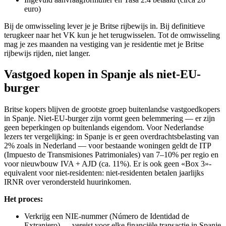
euro)
Bij de omwisseling lever je je Britse rijbewijs in. Bij definitieve
terugkeer naar het VK kun je het terugwisselen. Tot de omwisseling
mag je zes maanden na vestiging van je residentie met je Britse
rijbewijs rijden, niet langer.
Vastgoed kopen in Spanje als niet-EU-
burger
Britse kopers blijven de grootste groep buitenlandse vastgoedkopers
in Spanje. Niet-EU-burger zijn vormt geen belemmering — er zijn
geen beperkingen op buitenlands eigendom. Voor Nederlandse
lezers ter vergelijking: in Spanje is er geen overdrachtsbelasting van
2% zoals in Nederland — voor bestaande woningen geldt de ITP
(Impuesto de Transmisiones Patrimoniales) van 7–10% per regio en
voor nieuwbouw IVA + AJD (ca. 11%). Er is ook geen «Box 3»-
equivalent voor niet-residenten: niet-residenten betalen jaarlijks
IRNR over verondersteld huurinkomen.
Het proces:
Verkrijg een NIE-nummer (Número de Identidad de
Extranjero) — vereist voor elke financiële transactie in Spanje