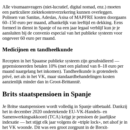
Alle visumaanvragers (niet-lucratief, digital nomad, enz.) moeten
een particuliere ziektekostenverzekering kunnen overleggen.
Polissen van Sanitas, Adeslas, Asisa of MAPFRE kosten doorgaans
60–150 euro per maand, afhankelijk van leeftijd en dekking. Eens
formeel in dienst in Spanje of na een jaar legaal verblijf kun je je
aansluiten bij de convenio especial van het publieke systeem voor
ongeveer 60 euro per maand.
Medicijnen en tandheelkunde
Recepten in het Spaanse publieke systeem zijn gesubsidieerd —
gepensioneerden betalen 10% (met een plafond van 8–18 euro per
maand naargelang het inkomen). Tandheelkunde is grotendeels
privé, net als in het VK, maar standaardbehandelingen kosten
aanzienlijk minder dan in Groot-Brittannië.
Brits staatspensioen in Spanje
Je Britse staatspensioen wordt volledig in Spanje uitbetaald. Dankzij
het in december 2020 ondertekende EU-VK-Handels- en
Samenwerkingsakkoord (TCA) krijgt je pensioen de jaarlijkse
indexatie — het stijgt elk jaar volgens de «triple lock», net alsof je in
het VK woonde. Dit was een groot zorgpunt in de Brexit-