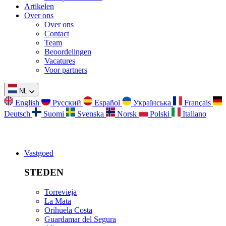
Artikelen
Over ons
Over ons
Contact
Team
Beoordelingen
Vacatures
Voor partners
NL
English
Русский
Español
Українська
Français
Deutsch
Suomi
Svenska
Norsk
Polski
Italiano
Vastgoed
STEDEN
Torrevieja
La Mata
Orihuela Costa
Guardamar del Segura