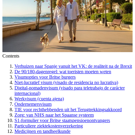
Contents
Verhuizen naar Spanje vanuit het VK: de realiteit na de Brexit
De 90/180-dagenregel: wat toeristen moeten weten
Visumopties voor Britse burgers
Niet-lucratief visum (visado de residencia no lucrativa)
Digital-nomadenvisum (visado para teletrabajo de carácter
internacional)
Werkvisum (cuenta ajena)
Ondernemersvisum
TIE voor rechthebbenden uit het Terugtrekkingsakkoord
Zorg: van NHS naar het Spaanse systeem
S1-formulier voor Britse staatspensioenontvangers
Particuliere ziektekostenverzekering
Medicijnen en tandheelkunde