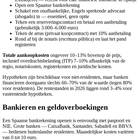
Open een Spaanse bankrekening
Schakel een onafhankelijke, Engels sprekende advocaat
(abogado) in — essentieel, geen optie
Teken een reserveringscontract en betaal een aanbetaling
(gebruikelijk 3.000–6.000 euro)
Teken de arras (privaat koopcontract) met 10% aanbetaling
Rond af bij de notaris (escritura pública) en laat het pand
registreren
Totale aankoopkosten
ongeveer 10–13% bovenop de prijs,
inclusief overdrachtsbelasting (ITP) 7–10% afhankelijk van de
regio, notariskosten, registerkosten en juridische kosten.
Hypotheken zijn beschikbaar voor niet-residenten, maar banken
financieren doorgaans slechts 60–70% van de waarde (tegen 80%
voor residenten). De rentestanden in 2026 liggen rond 3–4% voor
vastrentende hypotheken.
Bankieren en geldoverboekingen
Een Spaanse bankrekening openen is eenvoudig met paspoort en
NIE. Grote banken — CaixaBank, Santander, Sabadell en BBVA
— bedienen buitenlandse residenten. Maandelijkse kosten variëren
van 0 tot 10 euro.