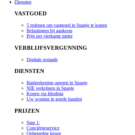
Diensten
VASTGOED
5 redenen om vastgoed in Spanje te kopen
Belastingen bij aankoop
Prijs per vierkante meter
VERBLIJFSVERGUNNING
Digitale nomade
DIENSTEN
Bankrekening openen in Spanje
NIE verkrijgen in Spanje
Kopen via Idealista
Uw woning in goede handen
PRIJZEN
Stap 1:
Conciërgeservice
Onbeperkte keuze