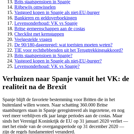
Brits staatspensioen in Spanje
Rijbewijs omwisselen
Vastgoed kopen in Spanje als niet-EU-burger
Bankieren en geldoverboekingen
Levensonderhoud: VK vs Spanje
Britse gemeenschappen aan de costas
Checklist met kernstappen
Veelgestelde vragen
De 90/180-dagenregel: wat toeristen moeten weten?
TIE voor rechthebbenden uit het Terugtrekkingsakkoord?
Brits staatspensioen in Spanje?
Vastgoed kopen in Spanje als niet-EU-burger?
Levensonderhoud: VK vs Spanje?
Verhuizen naar Spanje vanuit het VK: de
realiteit na de Brexit
Spanje blijft de favoriete bestemming voor Britten die in het
buitenland willen wonen. Naar schatting 360.000 Britse
staatsburgers staan in Spanje geregistreerd als ingezetene, en nog
veel meer verblijven elk jaar lange periodes aan de costas. Maar
sinds het Verenigd Koninkrijk de EU op 31 januari 2020 verliet —
met het einde van de overgangsperiode op 31 december 2020 —
zijn de regels fundamenteel veranderd.