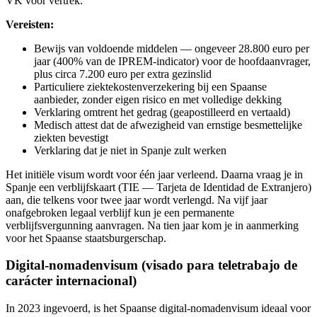
VK vóór vertrek.
Vereisten:
Bewijs van voldoende middelen — ongeveer 28.800 euro per
jaar (400% van de IPREM-indicator) voor de hoofdaanvrager,
plus circa 7.200 euro per extra gezinslid
Particuliere ziektekostenverzekering bij een Spaanse
aanbieder, zonder eigen risico en met volledige dekking
Verklaring omtrent het gedrag (geapostilleerd en vertaald)
Medisch attest dat de afwezigheid van ernstige besmettelijke
ziekten bevestigt
Verklaring dat je niet in Spanje zult werken
Het initiële visum wordt voor één jaar verleend. Daarna vraag je in
Spanje een verblijfskaart (TIE — Tarjeta de Identidad de Extranjero)
aan, die telkens voor twee jaar wordt verlengd. Na vijf jaar
onafgebroken legaal verblijf kun je een permanente
verblijfsvergunning aanvragen. Na tien jaar kom je in aanmerking
voor het Spaanse staatsburgerschap.
Digital-nomadenvisum (visado para teletrabajo de
carácter internacional)
In 2023 ingevoerd, is het Spaanse digital-nomadenvisum ideaal voor