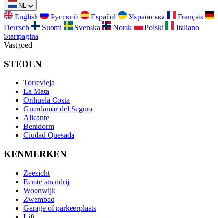
NL
English
Русский
Español
Українська
Français
Deutsch
Suomi
Svenska
Norsk
Polski
Italiano
Startpagina
Vastgoed
STEDEN
Torrevieja
La Mata
Orihuela Costa
Guardamar del Segura
Alicante
Benidorm
Ciudad Quesada
KENMERKEN
Zeezicht
Eerste strandrij
Woonwijk
Zwembad
Garage of parkeerplaats
Lift