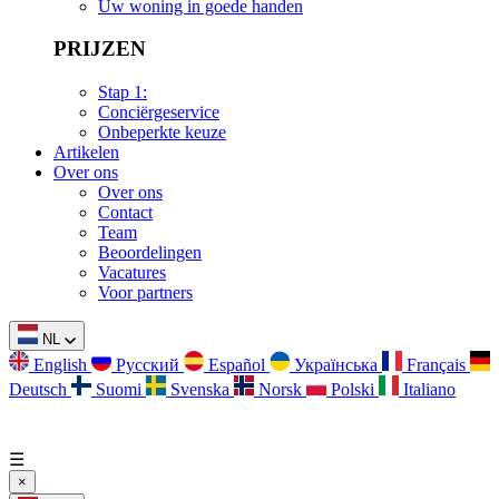
Uw woning in goede handen
PRIJZEN
Stap 1:
Conciërgeservice
Onbeperkte keuze
Artikelen
Over ons
Over ons
Contact
Team
Beoordelingen
Vacatures
Voor partners
NL
English
Русский
Español
Українська
Français
Deutsch
Suomi
Svenska
Norsk
Polski
Italiano
☰
×