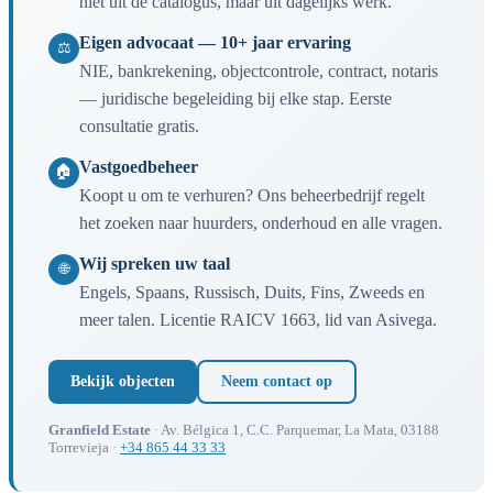
niet uit de catalogus, maar uit dagelijks werk.
Eigen advocaat — 10+ jaar ervaring
⚖
NIE, bankrekening, objectcontrole, contract, notaris
— juridische begeleiding bij elke stap. Eerste
consultatie gratis.
Vastgoedbeheer
🏠
Koopt u om te verhuren? Ons beheerbedrijf regelt
het zoeken naar huurders, onderhoud en alle vragen.
Wij spreken uw taal
🌐
Engels, Spaans, Russisch, Duits, Fins, Zweeds en
meer talen. Licentie RAICV 1663, lid van Asivega.
Bekijk objecten
Neem contact op
Granfield Estate
· Av. Bélgica 1, C.C. Parquemar, La Mata, 03188
Torrevieja ·
+34 865 44 33 33