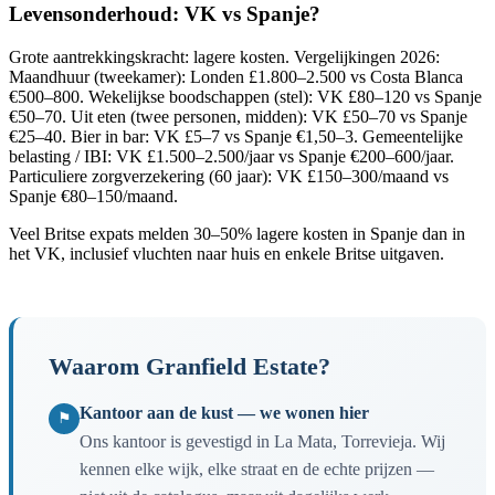
Levensonderhoud: VK vs Spanje?
Grote aantrekkingskracht: lagere kosten. Vergelijkingen 2026:
Maandhuur (tweekamer): Londen £1.800–2.500 vs Costa Blanca
€500–800. Wekelijkse boodschappen (stel): VK £80–120 vs Spanje
€50–70. Uit eten (twee personen, midden): VK £50–70 vs Spanje
€25–40. Bier in bar: VK £5–7 vs Spanje €1,50–3. Gemeentelijke
belasting / IBI: VK £1.500–2.500/jaar vs Spanje €200–600/jaar.
Particuliere zorgverzekering (60 jaar): VK £150–300/maand vs
Spanje €80–150/maand.
Veel Britse expats melden 30–50% lagere kosten in Spanje dan in
het VK, inclusief vluchten naar huis en enkele Britse uitgaven.
Waarom Granfield Estate?
Kantoor aan de kust — we wonen hier
⚑
Ons kantoor is gevestigd in La Mata, Torrevieja. Wij
kennen elke wijk, elke straat en de echte prijzen —