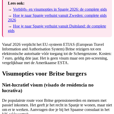
Lees ook:
→
Verblijfs- en visumopties in Spanje 2026: de complete gids
→
Hoe je naar Spanje verhuist vanuit Zweden: complete gids
2026
→
Hoe je naar Spanje verhuist vanuit Duitsland: de complete
gids
Vanaf 2026 verplicht het EU-systeem ETIAS (European Travel
Information and Authorisation System) Britse reizigers tot een
elektronische autorisatie vóór toegang tot de Schengenzone. Kosten:
7 euro, geldig drie jaar. Het is geen visum maar een pre-screening,
vergelijkbaar met de Amerikaanse ESTA.
Visumopties voor Britse burgers
Niet-lucratief visum (visado de residencia no
lucrativa)
De populairste route voor Britse gepensioneerden en mensen met
passief inkomen. Het geeft je het recht in Spanje te wonen, maar niet
om er te werken. Aanvragen doe je bij het Spaanse consulaat in het