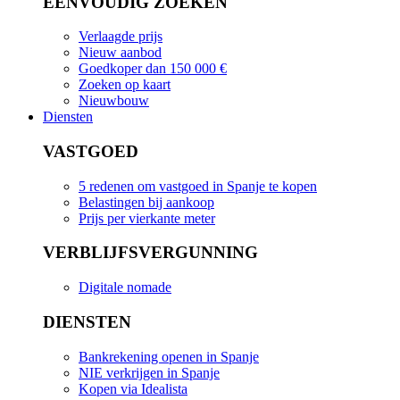
EENVOUDIG ZOEKEN
Verlaagde prijs
Nieuw aanbod
Goedkoper dan 150 000 €
Zoeken op kaart
Nieuwbouw
Diensten
VASTGOED
5 redenen om vastgoed in Spanje te kopen
Belastingen bij aankoop
Prijs per vierkante meter
VERBLIJFSVERGUNNING
Digitale nomade
DIENSTEN
Bankrekening openen in Spanje
NIE verkrijgen in Spanje
Kopen via Idealista