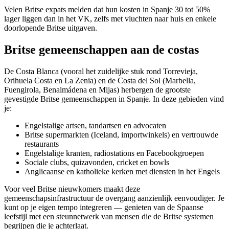
Velen Britse expats melden dat hun kosten in Spanje 30 tot 50%
lager liggen dan in het VK, zelfs met vluchten naar huis en enkele
doorlopende Britse uitgaven.
Britse gemeenschappen aan de costas
De Costa Blanca (vooral het zuidelijke stuk rond Torrevieja,
Orihuela Costa en La Zenia) en de Costa del Sol (Marbella,
Fuengirola, Benalmádena en Mijas) herbergen de grootste
gevestigde Britse gemeenschappen in Spanje. In deze gebieden vind
je:
Engelstalige artsen, tandartsen en advocaten
Britse supermarkten (Iceland, importwinkels) en vertrouwde
restaurants
Engelstalige kranten, radiostations en Facebookgroepen
Sociale clubs, quizavonden, cricket en bowls
Anglicaanse en katholieke kerken met diensten in het Engels
Voor veel Britse nieuwkomers maakt deze
gemeenschapsinfrastructuur de overgang aanzienlijk eenvoudiger. Je
kunt op je eigen tempo integreren — genieten van de Spaanse
leefstijl met een steunnetwerk van mensen die de Britse systemen
begrijpen die je achterlaat.