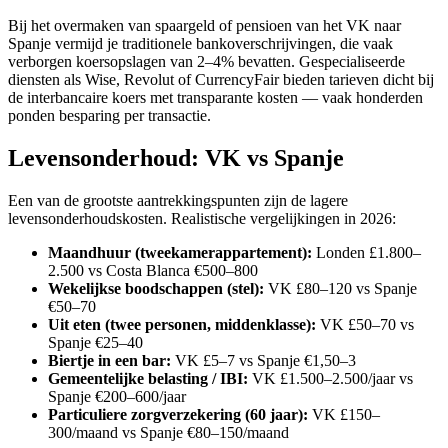
Bij het overmaken van spaargeld of pensioen van het VK naar
Spanje vermijd je traditionele bankoverschrijvingen, die vaak
verborgen koersopslagen van 2–4% bevatten. Gespecialiseerde
diensten als Wise, Revolut of CurrencyFair bieden tarieven dicht bij
de interbancaire koers met transparante kosten — vaak honderden
ponden besparing per transactie.
Levensonderhoud: VK vs Spanje
Een van de grootste aantrekkingspunten zijn de lagere
levensonderhoudskosten. Realistische vergelijkingen in 2026:
Maandhuur (tweekamerappartement):
Londen £1.800–
2.500 vs Costa Blanca €500–800
Wekelijkse boodschappen (stel):
VK £80–120 vs Spanje
€50–70
Uit eten (twee personen, middenklasse):
VK £50–70 vs
Spanje €25–40
Biertje in een bar:
VK £5–7 vs Spanje €1,50–3
Gemeentelijke belasting / IBI:
VK £1.500–2.500/jaar vs
Spanje €200–600/jaar
Particuliere zorgverzekering (60 jaar):
VK £150–
300/maand vs Spanje €80–150/maand