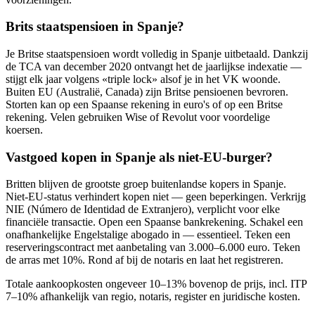
Brits staatspensioen in Spanje?
Je Britse staatspensioen wordt volledig in Spanje uitbetaald. Dankzij
de TCA van december 2020 ontvangt het de jaarlijkse indexatie —
stijgt elk jaar volgens «triple lock» alsof je in het VK woonde.
Buiten EU (Australië, Canada) zijn Britse pensioenen bevroren.
Storten kan op een Spaanse rekening in euro's of op een Britse
rekening. Velen gebruiken Wise of Revolut voor voordelige
koersen.
Vastgoed kopen in Spanje als niet-EU-burger?
Britten blijven de grootste groep buitenlandse kopers in Spanje.
Niet-EU-status verhindert kopen niet — geen beperkingen. Verkrijg
NIE (Número de Identidad de Extranjero), verplicht voor elke
financiële transactie. Open een Spaanse bankrekening. Schakel een
onafhankelijke Engelstalige abogado in — essentieel. Teken een
reserveringscontract met aanbetaling van 3.000–6.000 euro. Teken
de arras met 10%. Rond af bij de notaris en laat het registreren.
Totale aankoopkosten ongeveer 10–13% bovenop de prijs, incl. ITP
7–10% afhankelijk van regio, notaris, register en juridische kosten.