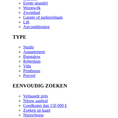
Eerste strandrij
Woonwijk
Zwembad
Garage of parkeerplaats
Lift
Airconditioning
TYPE
Studio
Appartement
Bungalow
Rijtjeshuis
Villa
Penthouse
Perceel
EENVOUDIG ZOEKEN
Verlaagde prijs
Nieuw aanbod
Goedkoper dan 150 000 €
Zoeken op kaart
Nieuwbouw