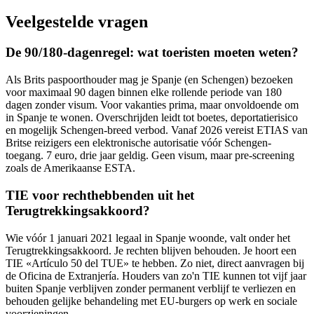
Veelgestelde vragen
De 90/180-dagenregel: wat toeristen moeten weten?
Als Brits paspoorthouder mag je Spanje (en Schengen) bezoeken
voor maximaal 90 dagen binnen elke rollende periode van 180
dagen zonder visum. Voor vakanties prima, maar onvoldoende om
in Spanje te wonen. Overschrijden leidt tot boetes, deportatierisico
en mogelijk Schengen-breed verbod. Vanaf 2026 vereist ETIAS van
Britse reizigers een elektronische autorisatie vóór Schengen-
toegang. 7 euro, drie jaar geldig. Geen visum, maar pre-screening
zoals de Amerikaanse ESTA.
TIE voor rechthebbenden uit het
Terugtrekkingsakkoord?
Wie vóór 1 januari 2021 legaal in Spanje woonde, valt onder het
Terugtrekkingsakkoord. Je rechten blijven behouden. Je hoort een
TIE «Artículo 50 del TUE» te hebben. Zo niet, direct aanvragen bij
de Oficina de Extranjería. Houders van zo'n TIE kunnen tot vijf jaar
buiten Spanje verblijven zonder permanent verblijf te verliezen en
behouden gelijke behandeling met EU-burgers op werk en sociale
voorzieningen.