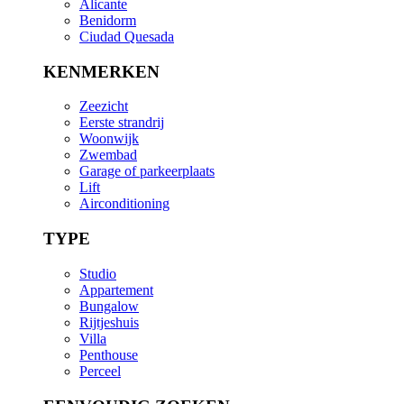
Alicante
Benidorm
Ciudad Quesada
KENMERKEN
Zeezicht
Eerste strandrij
Woonwijk
Zwembad
Garage of parkeerplaats
Lift
Airconditioning
TYPE
Studio
Appartement
Bungalow
Rijtjeshuis
Villa
Penthouse
Perceel