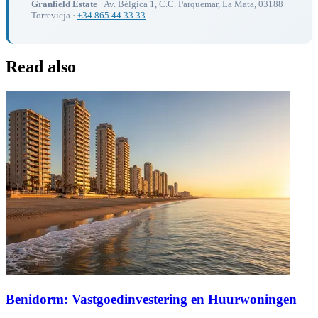
Granfield Estate
· Av. Bélgica 1, C.C. Parquemar, La Mata, 03188
Torrevieja ·
+34 865 44 33 33
Read also
Benidorm: Vastgoedinvestering en Huurwoningen