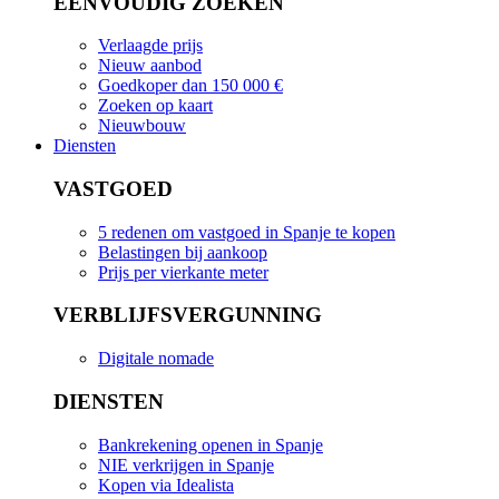
EENVOUDIG ZOEKEN
Verlaagde prijs
Nieuw aanbod
Goedkoper dan 150 000 €
Zoeken op kaart
Nieuwbouw
Diensten
VASTGOED
5 redenen om vastgoed in Spanje te kopen
Belastingen bij aankoop
Prijs per vierkante meter
VERBLIJFSVERGUNNING
Digitale nomade
DIENSTEN
Bankrekening openen in Spanje
NIE verkrijgen in Spanje
Kopen via Idealista