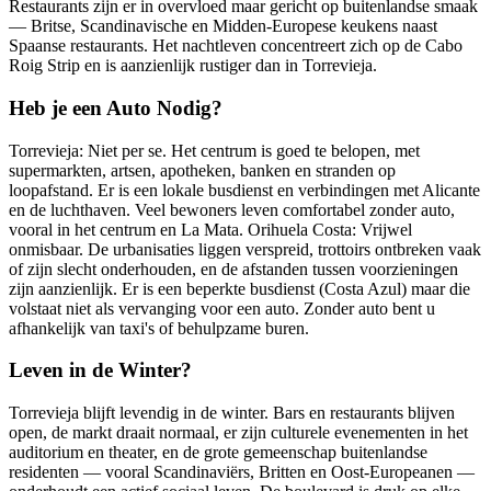
Restaurants zijn er in overvloed maar gericht op buitenlandse smaak
— Britse, Scandinavische en Midden-Europese keukens naast
Spaanse restaurants. Het nachtleven concentreert zich op de Cabo
Roig Strip en is aanzienlijk rustiger dan in Torrevieja.
Heb je een Auto Nodig?
Torrevieja: Niet per se. Het centrum is goed te belopen, met
supermarkten, artsen, apotheken, banken en stranden op
loopafstand. Er is een lokale busdienst en verbindingen met Alicante
en de luchthaven. Veel bewoners leven comfortabel zonder auto,
vooral in het centrum en La Mata. Orihuela Costa: Vrijwel
onmisbaar. De urbanisaties liggen verspreid, trottoirs ontbreken vaak
of zijn slecht onderhouden, en de afstanden tussen voorzieningen
zijn aanzienlijk. Er is een beperkte busdienst (Costa Azul) maar die
volstaat niet als vervanging voor een auto. Zonder auto bent u
afhankelijk van taxi's of behulpzame buren.
Leven in de Winter?
Torrevieja blijft levendig in de winter. Bars en restaurants blijven
open, de markt draait normaal, er zijn culturele evenementen in het
auditorium en theater, en de grote gemeenschap buitenlandse
residenten — vooral Scandinaviërs, Britten en Oost-Europeanen —