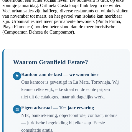
onderhoudt een actief sociaal leven. De boulevard is druk op elke
zonnige januaridag. Orihuela Costa loopt flink leeg in de winter.
Veel urbanisaties zijn halfleeg, diverse restaurants en winkels sluiten
van november tot maart, en het gevoel van isolatie kan merkbaar
zijn. Urbanisaties met meer permanente bewoners (Punta Prima,
Playa Flamenca) houden beter stand dan de meer toeristische
(Campoamor, Dehesa de Campoamor).
Waarom Granfield Estate?
Kantoor aan de kust — we wonen hier
⚑
Ons kantoor is gevestigd in La Mata, Torrevieja. Wij
kennen elke wijk, elke straat en de echte prijzen —
niet uit de catalogus, maar uit dagelijks werk.
Eigen advocaat — 10+ jaar ervaring
⚖
NIE, bankrekening, objectcontrole, contract, notaris
— juridische begeleiding bij elke stap. Eerste
consultatie gratis.