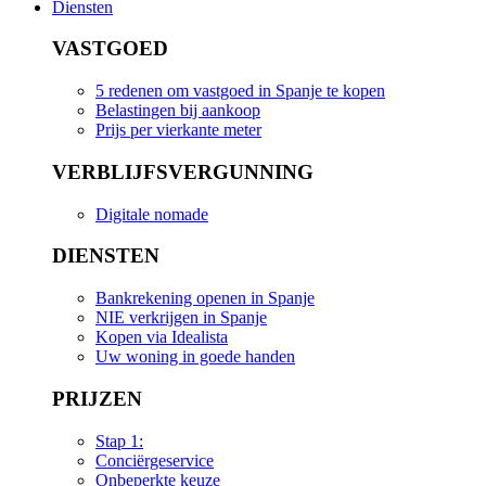
Diensten
VASTGOED
5 redenen om vastgoed in Spanje te kopen
Belastingen bij aankoop
Prijs per vierkante meter
VERBLIJFSVERGUNNING
Digitale nomade
DIENSTEN
Bankrekening openen in Spanje
NIE verkrijgen in Spanje
Kopen via Idealista
Uw woning in goede handen
PRIJZEN
Stap 1:
Conciërgeservice
Onbeperkte keuze