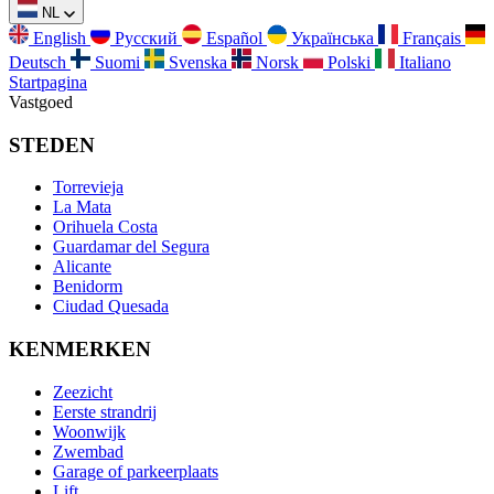
NL
English
Русский
Español
Українська
Français
Deutsch
Suomi
Svenska
Norsk
Polski
Italiano
Startpagina
Vastgoed
STEDEN
Torrevieja
La Mata
Orihuela Costa
Guardamar del Segura
Alicante
Benidorm
Ciudad Quesada
KENMERKEN
Zeezicht
Eerste strandrij
Woonwijk
Zwembad
Garage of parkeerplaats
Lift