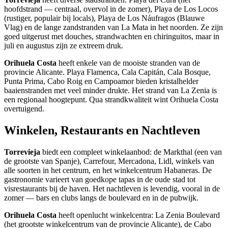
hoofdstrand — centraal, overvol in de zomer), Playa de Los Locos
(rustiger, populair bij locals), Playa de Los Náufragos (Blauwe
Vlag) en de lange zandstranden van La Mata in het noorden. Ze zijn
goed uitgerust met douches, strandwachten en chiringuitos, maar in
juli en augustus zijn ze extreem druk.
Orihuela Costa
heeft enkele van de mooiste stranden van de
provincie Alicante. Playa Flamenca, Cala Capitán, Cala Bosque,
Punta Prima, Cabo Roig en Campoamor bieden kristalhelder
baaienstranden met veel minder drukte. Het strand van La Zenia is
een regionaal hoogtepunt. Qua strandkwaliteit wint Orihuela Costa
overtuigend.
Winkelen, Restaurants en Nachtleven
Torrevieja
biedt een compleet winkelaanbod: de Markthal (een van
de grootste van Spanje), Carrefour, Mercadona, Lidl, winkels van
alle soorten in het centrum, en het winkelcentrum Habaneras. De
gastronomie varieert van goedkope tapas in de oude stad tot
visrestaurants bij de haven. Het nachtleven is levendig, vooral in de
zomer — bars en clubs langs de boulevard en in de pubwijk.
Orihuela Costa
heeft openlucht winkelcentra: La Zenia Boulevard
(het grootste winkelcentrum van de provincie Alicante), de Cabo