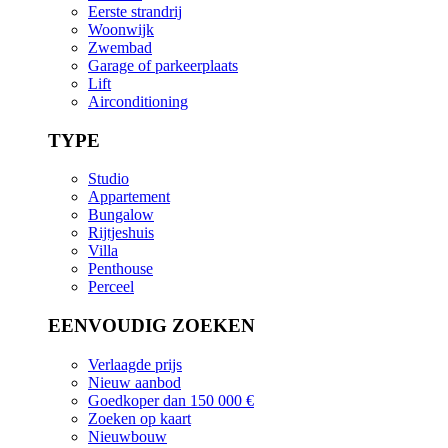
Eerste strandrij
Woonwijk
Zwembad
Garage of parkeerplaats
Lift
Airconditioning
TYPE
Studio
Appartement
Bungalow
Rijtjeshuis
Villa
Penthouse
Perceel
EENVOUDIG ZOEKEN
Verlaagde prijs
Nieuw aanbod
Goedkoper dan 150 000 €
Zoeken op kaart
Nieuwbouw