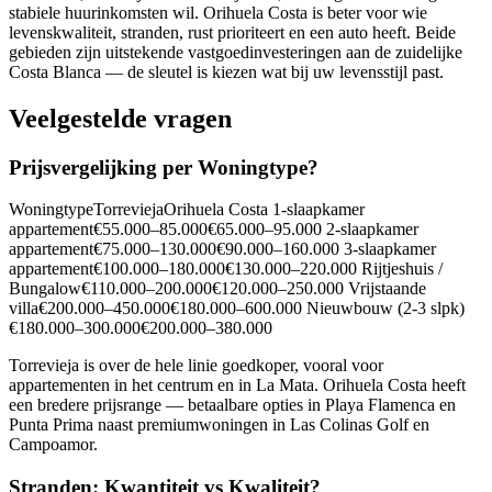
stabiele huurinkomsten wil. Orihuela Costa is beter voor wie
levenskwaliteit, stranden, rust prioriteert en een auto heeft. Beide
gebieden zijn uitstekende vastgoedinvesteringen aan de zuidelijke
Costa Blanca — de sleutel is kiezen wat bij uw levensstijl past.
Veelgestelde vragen
Prijsvergelijking per Woningtype?
WoningtypeTorreviejaOrihuela Costa 1-slaapkamer
appartement€55.000–85.000€65.000–95.000 2-slaapkamer
appartement€75.000–130.000€90.000–160.000 3-slaapkamer
appartement€100.000–180.000€130.000–220.000 Rijtjeshuis /
Bungalow€110.000–200.000€120.000–250.000 Vrijstaande
villa€200.000–450.000€180.000–600.000 Nieuwbouw (2-3 slpk)
€180.000–300.000€200.000–380.000
Torrevieja is over de hele linie goedkoper, vooral voor
appartementen in het centrum en in La Mata. Orihuela Costa heeft
een bredere prijsrange — betaalbare opties in Playa Flamenca en
Punta Prima naast premiumwoningen in Las Colinas Golf en
Campoamor.
Stranden: Kwantiteit vs Kwaliteit?