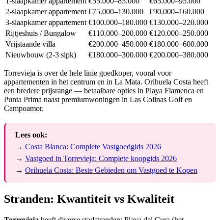
1-slaapkamer appartement
€55.000–85.000
€65.000–95.000
2-slaapkamer appartement
€75.000–130.000
€90.000–160.000
3-slaapkamer appartement
€100.000–180.000
€130.000–220.000
Rijtjeshuis / Bungalow
€110.000–200.000
€120.000–250.000
Vrijstaande villa
€200.000–450.000
€180.000–600.000
Nieuwbouw (2-3 slpk)
€180.000–300.000
€200.000–380.000
Torrevieja is over de hele linie goedkoper, vooral voor
appartementen in het centrum en in La Mata. Orihuela Costa heeft
een bredere prijsrange — betaalbare opties in Playa Flamenca en
Punta Prima naast premiumwoningen in Las Colinas Golf en
Campoamor.
Lees ook:
→
Costa Blanca: Complete Vastgoedgids 2026
→
Vastgoed in Torrevieja: Complete koopgids 2026
→
Orihuela Costa: Beste Gebieden om Vastgoed te Kopen
Stranden: Kwantiteit vs Kwaliteit
Torrevieja
heeft diverse stadstranden: Playa del Cura (het