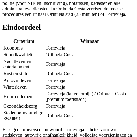
politie (voor NIE en inschrijving), notarissen, kadaster en alle
administratieve diensten. In Orihuela Costa vereisen de meeste
procedures een rit naar Orihuela stad (25 minuten) of Torrevieja.
Eindoordeel
Criterium
Winnaar
Koopprijs
Torrevieja
Strandkwaliteit
Orihuela Costa
Nachtleven en
Torrevieja
entertainment
Rust en stilte
Orihuela Costa
Autovrij leven
Torrevieja
Winterleven
Torrevieja
Torrevieja (langetermijn) / Orihuela Costa
Huurrendement
(premium toeristisch)
Gezondheidszorg
Torrevieja
Stedenbouwkundige
Orihuela Costa
kwaliteit
Er is geen universeel antwoord. Torrevieja is beter voor wie
stadsleven, autovrije onafhankelijkheid, volledige voorzieningen en