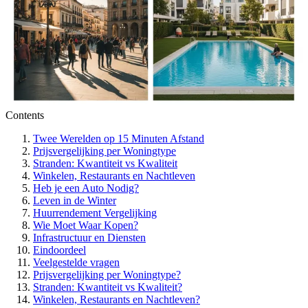
Contents
Twee Werelden op 15 Minuten Afstand
Prijsvergelijking per Woningtype
Stranden: Kwantiteit vs Kwaliteit
Winkelen, Restaurants en Nachtleven
Heb je een Auto Nodig?
Leven in de Winter
Huurrendement Vergelijking
Wie Moet Waar Kopen?
Infrastructuur en Diensten
Eindoordeel
Veelgestelde vragen
Prijsvergelijking per Woningtype?
Stranden: Kwantiteit vs Kwaliteit?
Winkelen, Restaurants en Nachtleven?