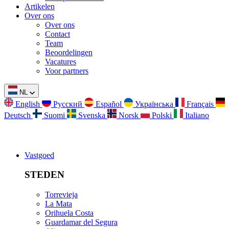
Artikelen
Over ons
Over ons
Contact
Team
Beoordelingen
Vacatures
Voor partners
NL
English
Русский
Español
Українська
Français
Deutsch
Suomi
Svenska
Norsk
Polski
Italiano
Vastgoed
STEDEN
Torrevieja
La Mata
Orihuela Costa
Guardamar del Segura