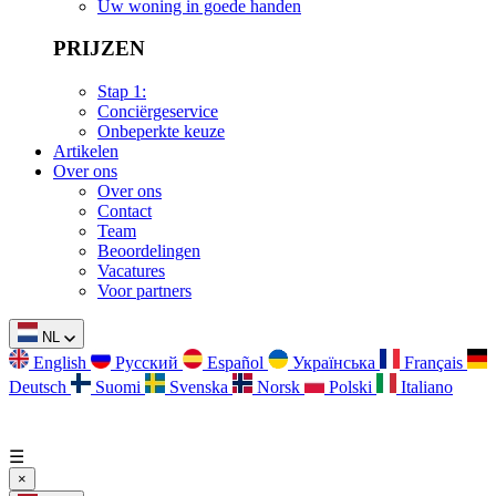
Uw woning in goede handen
PRIJZEN
Stap 1:
Conciërgeservice
Onbeperkte keuze
Artikelen
Over ons
Over ons
Contact
Team
Beoordelingen
Vacatures
Voor partners
NL
English
Русский
Español
Українська
Français
Deutsch
Suomi
Svenska
Norsk
Polski
Italiano
☰
×