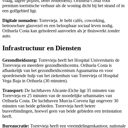
vraag, lagere prijzen, beter rendement). Orihuela Costa voor
premium toeristische verhuur als de woning dicht bij het strand of in
een golfgebied ligt.
Digitale nomaden:
Torrevieja. Je hebt cafés, coworking,
betrouwbare glasvezel en een beloopbaar sociaal leven nodig.
Orihuela Costa kan geïsoleerd aanvoelen als je thuiswerkt zonder
auto.
Infrastructuur en Diensten
Gezondheidszorg:
Torrevieja heeft het Hospital Universitario de
Torrevieja en meerdere gezondheidscentra. Orihuela Costa is
afhankelijk van het gezondheidscentrum Aguamarina en voor
spoedeisende hulp van het ziekenhuis van Torrevieja of Hospital
Vega Baja in Orihuela (30 minuten).
Transport:
De luchthaven Alicante-Elche ligt 35 minuten van
Torrevieja en 25 minuten van de noordelijke urbanisaties van
Orihuela Costa. De luchthaven Murcia-Corvera ligt ongeveer 30
minuten van beide gebieden. Torrevieja heeft betere
busverbindingen, hoewel geen van beide gebieden een treinstation
heeft.
Bureaucratie:
Torrevieja heeft een vreemdelingenkantoor, nationale