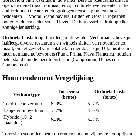
open, de markt draait normaal, er zijn culturele evenementen in het
auditorium en theater, en de grote gemeenschap buitenlandse
residenten — vooral Scandinaviërs, Britten en Oost-Europeanen —
onderhoudt een actief sociaal leven. De boulevard is druk op elke
zonnige januaridag.
Orihuela Costa
loopt flink leeg in de winter. Veel urbanisaties zijn
halfleeg, diverse restaurants en winkels sluiten van november tot
maart, en het gevoel van isolatie kan merkbaar zijn. Urbanisaties met
meer permanente bewoners (Punta Prima, Playa Flamenca) houden
beter stand dan de meer toeristische (Campoamor, Dehesa de
Campoamor).
Huurrendement Vergelijking
Torrevieja
Orihuela Costa
Verhuurtype
(bruto)
(bruto)
Toeristische verhuur
6–8%
5–7%
Langetermijnverhuur
5–7%
4–6%
Hybride (10+2
6–8%
5–7%
maanden)
Torrevieja scoort iets beter op rendement dankzij lagere koopprijzen