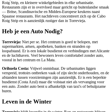
Roig Strip, en kleinere winkelgebieden in elke urbanisatie.
Restaurants zijn er in overvloed maar gericht op buitenlandse smaak
— Britse, Scandinavische en Midden-Europese keukens naast
Spaanse restaurants. Het nachtleven concentreert zich op de Cabo
Roig Strip en is aanzienlijk rustiger dan in Torrevieja.
Heb je een Auto Nodig?
Torrevieja:
Niet per se. Het centrum is goed te belopen, met
supermarkten, artsen, apotheken, banken en stranden op
loopafstand. Er is een lokale busdienst en verbindingen met Alicante
en de luchthaven. Veel bewoners leven comfortabel zonder auto,
vooral in het centrum en La Mata.
Orihuela Costa:
Vrijwel onmisbaar. De urbanisaties liggen
verspreid, trottoirs ontbreken vaak of zijn slecht onderhouden, en de
afstanden tussen voorzieningen zijn aanzienlijk. Er is een beperkte
busdienst (Costa Azul) maar die volstaat niet als vervanging voor
een auto. Zonder auto bent u afhankelijk van taxi's of behulpzame
buren.
Leven in de Winter
Torrevieja
blijft levendig in de winter. Bars en restaurants blijven