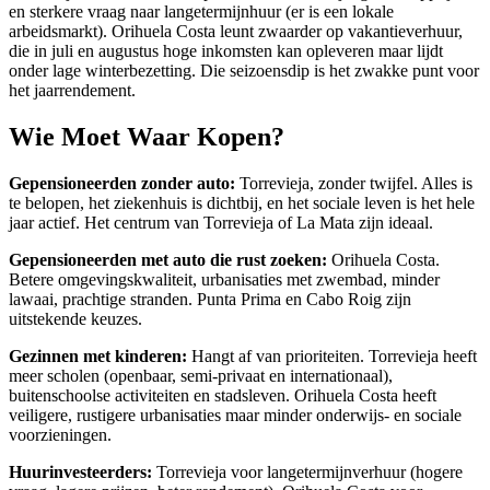
en sterkere vraag naar langetermijnhuur (er is een lokale
arbeidsmarkt). Orihuela Costa leunt zwaarder op vakantieverhuur,
die in juli en augustus hoge inkomsten kan opleveren maar lijdt
onder lage winterbezetting. Die seizoensdip is het zwakke punt voor
het jaarrendement.
Wie Moet Waar Kopen?
Gepensioneerden zonder auto:
Torrevieja, zonder twijfel. Alles is
te belopen, het ziekenhuis is dichtbij, en het sociale leven is het hele
jaar actief. Het centrum van Torrevieja of La Mata zijn ideaal.
Gepensioneerden met auto die rust zoeken:
Orihuela Costa.
Betere omgevingskwaliteit, urbanisaties met zwembad, minder
lawaai, prachtige stranden. Punta Prima en Cabo Roig zijn
uitstekende keuzes.
Gezinnen met kinderen:
Hangt af van prioriteiten. Torrevieja heeft
meer scholen (openbaar, semi-privaat en internationaal),
buitenschoolse activiteiten en stadsleven. Orihuela Costa heeft
veiligere, rustigere urbanisaties maar minder onderwijs- en sociale
voorzieningen.
Huurinvesteerders:
Torrevieja voor langetermijnverhuur (hogere