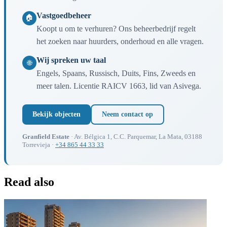
Vastgoedbeheer
🏠
Koopt u om te verhuren? Ons beheerbedrijf regelt
het zoeken naar huurders, onderhoud en alle vragen.
Wij spreken uw taal
🌐
Engels, Spaans, Russisch, Duits, Fins, Zweeds en
meer talen. Licentie RAICV 1663, lid van Asivega.
Bekijk objecten
Neem contact op
Granfield Estate
· Av. Bélgica 1, C.C. Parquemar, La Mata, 03188
Torrevieja ·
+34 865 44 33 33
Read also