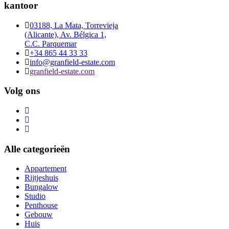
kantoor
03188, La Mata, Torrevieja
(Alicante), Av. Bélgica 1,
C.C. Parquemar
+34 865 44 33 33
info@granfield-estate.com
granfield-estate.com
Volg ons
Alle categorieën
Appartement
Rijtjeshuis
Bungalow
Studio
Penthouse
Gebouw
Huis