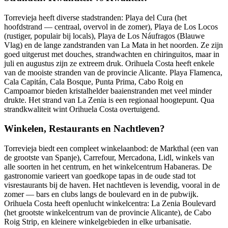
Torrevieja heeft diverse stadstranden: Playa del Cura (het
hoofdstrand — centraal, overvol in de zomer), Playa de Los Locos
(rustiger, populair bij locals), Playa de Los Náufragos (Blauwe
Vlag) en de lange zandstranden van La Mata in het noorden. Ze zijn
goed uitgerust met douches, strandwachten en chiringuitos, maar in
juli en augustus zijn ze extreem druk. Orihuela Costa heeft enkele
van de mooiste stranden van de provincie Alicante. Playa Flamenca,
Cala Capitán, Cala Bosque, Punta Prima, Cabo Roig en
Campoamor bieden kristalhelder baaienstranden met veel minder
drukte. Het strand van La Zenia is een regionaal hoogtepunt. Qua
strandkwaliteit wint Orihuela Costa overtuigend.
Winkelen, Restaurants en Nachtleven?
Torrevieja biedt een compleet winkelaanbod: de Markthal (een van
de grootste van Spanje), Carrefour, Mercadona, Lidl, winkels van
alle soorten in het centrum, en het winkelcentrum Habaneras. De
gastronomie varieert van goedkope tapas in de oude stad tot
visrestaurants bij de haven. Het nachtleven is levendig, vooral in de
zomer — bars en clubs langs de boulevard en in de pubwijk.
Orihuela Costa heeft openlucht winkelcentra: La Zenia Boulevard
(het grootste winkelcentrum van de provincie Alicante), de Cabo
Roig Strip, en kleinere winkelgebieden in elke urbanisatie.