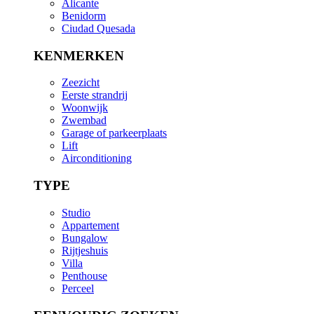
Alicante
Benidorm
Ciudad Quesada
KENMERKEN
Zeezicht
Eerste strandrij
Woonwijk
Zwembad
Garage of parkeerplaats
Lift
Airconditioning
TYPE
Studio
Appartement
Bungalow
Rijtjeshuis
Villa
Penthouse
Perceel