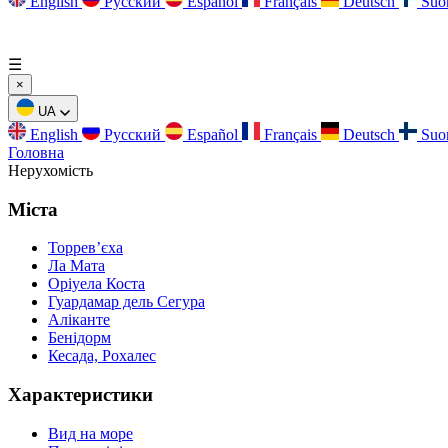
English
Русский
Español
Français
Deutsch
Suo
☰
×
UA
English
Русский
Español
Français
Deutsch
Suo
Головна
Нерухомість
Міста
Торревʼєха
Ла Мата
Оріуела Коста
Гуардамар дель Сегура
Аліканте
Бенідорм
Кесада, Рохалес
Характеристики
Вид на море