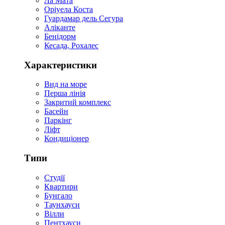
Ла Мата
Оріуела Коста
Гуардамар дель Сегура
Аліканте
Бенідорм
Кесада, Рохалес
Характеристики
Вид на море
Перша лінія
Закритий комплекс
Басейн
Паркінг
Ліфт
Кондиціонер
Типи
Студії
Квартири
Бунгало
Таунхауси
Вілли
Пентхауси