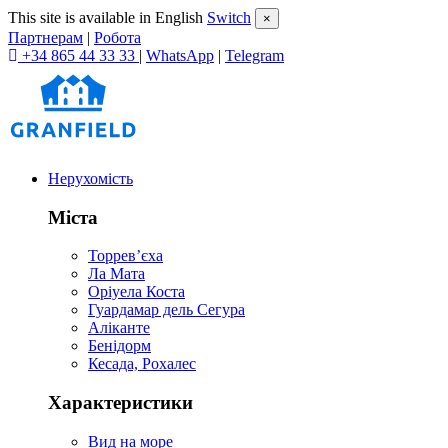
This site is available in English
Switch
×
Партнерам
|
Робота
+34 865 44 33 33
|
WhatsApp
|
Telegram
Нерухомість
Міста
Торревʼєха
Ла Мата
Оріуела Коста
Гуардамар дель Сегура
Аліканте
Бенідорм
Кесада, Рохалес
Характеристики
Вид на море