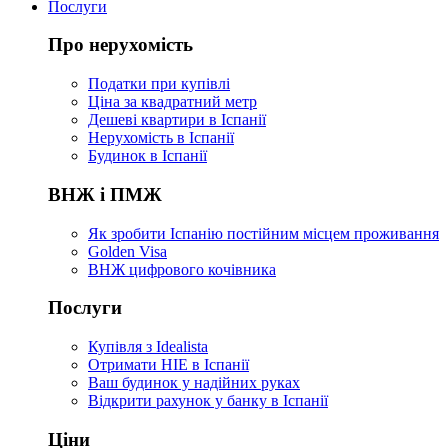
Послуги
Про нерухомість
Податки при купівлі
Ціна за квадратний метр
Дешеві квартири в Іспанії
Нерухомість в Іспанії
Будинок в Іспанії
ВНЖ і ПМЖ
Як зробити Іспанію постійним місцем проживання
Golden Visa
ВНЖ цифрового кочівника
Послуги
Купівля з Idealista
Отримати НІЕ в Іспанії
Ваш будинок у надійних руках
Відкрити рахунок у банку в Іспанії
Ціни