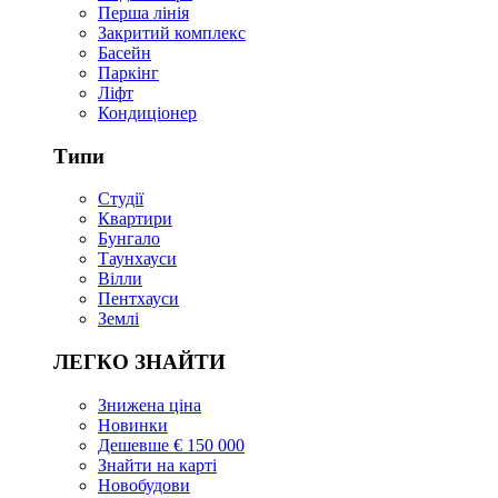
Перша лінія
Закритий комплекс
Басейн
Паркінг
Ліфт
Кондиціонер
Типи
Студії
Квартири
Бунгало
Таунхауси
Вілли
Пентхауси
Землі
ЛЕГКО ЗНАЙТИ
Знижена ціна
Новинки
Дешевше € 150 000
Знайти на карті
Новобудови