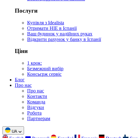
Послуги
Купівля з Idealista
Отримати НІЕ в Іспанії
Ваш будинок у надійних руках
Відкрити рахунок у банку в Іспанії
Ціни
1 крок:
Безмежний вибір
Консьєрж сервіс
Блог
Про нас
Про нас
Контакти
Команда
Відгуки
Робота
Партнерам
UA