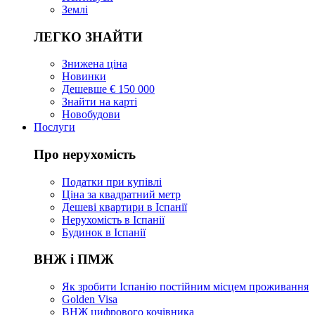
Землі
ЛЕГКО ЗНАЙТИ
Знижена ціна
Новинки
Дешевше € 150 000
Знайти на карті
Новобудови
Послуги
Про нерухомість
Податки при купівлі
Ціна за квадратний метр
Дешеві квартири в Іспанії
Нерухомість в Іспанії
Будинок в Іспанії
ВНЖ і ПМЖ
Як зробити Іспанію постійним місцем проживання
Golden Visa
ВНЖ цифрового кочівника