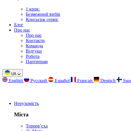
1 крок:
Безмежний вибір
Консьєрж сервіс
Блог
Про нас
Про нас
Контакти
Команда
Відгуки
Робота
Партнерам
UA
English
Русский
Español
Français
Deutsch
Suo
Нерухомість
Міста
Торревʼєха