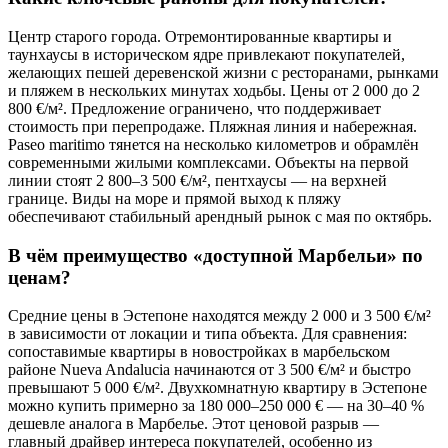
Центр старого города. Отремонтированные квартиры и
таунхаусы в историческом ядре привлекают покупателей,
желающих пешей деревенской жизни с ресторанами, рынками
и пляжем в нескольких минутах ходьбы. Цены от 2 000 до 2
800 €/м². Предложение ограничено, что поддерживает
стоимость при перепродаже. Пляжная линия и набережная.
Paseo maritimo тянется на несколько километров и обрамлён
современными жилыми комплексами. Объекты на первой
линии стоят 2 800–3 500 €/м², пентхаусы — на верхней
границе. Виды на море и прямой выход к пляжу
обеспечивают стабильный арендный рынок с мая по октябрь.
В чём преимущество «доступной Марбельи» по
ценам?
Средние цены в Эстепоне находятся между 2 000 и 3 500 €/м²
в зависимости от локации и типа объекта. Для сравнения:
сопоставимые квартиры в новостройках в марбельском
районе Nueva Andalucia начинаются от 3 500 €/м² и быстро
превышают 5 000 €/м². Двухкомнатную квартиру в Эстепоне
можно купить примерно за 180 000–250 000 € — на 30–40 %
дешевле аналога в Марбелье. Этот ценовой разрыв —
главный драйвер интереса покупателей, особенно из