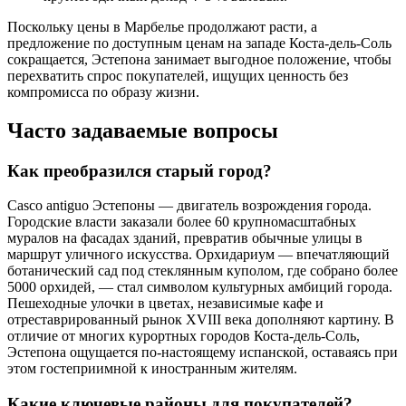
Поскольку цены в Марбелье продолжают расти, а
предложение по доступным ценам на западе Коста-дель-Соль
сокращается, Эстепона занимает выгодное положение, чтобы
перехватить спрос покупателей, ищущих ценность без
компромисса по образу жизни.
Часто задаваемые вопросы
Как преобразился старый город?
Casco antiguo Эстепоны — двигатель возрождения города.
Городские власти заказали более 60 крупномасштабных
муралов на фасадах зданий, превратив обычные улицы в
маршрут уличного искусства. Орхидариум — впечатляющий
ботанический сад под стеклянным куполом, где собрано более
5000 орхидей, — стал символом культурных амбиций города.
Пешеходные улочки в цветах, независимые кафе и
отреставрированный рынок XVIII века дополняют картину. В
отличие от многих курортных городов Коста-дель-Соль,
Эстепона ощущается по-настоящему испанской, оставаясь при
этом гостеприимной к иностранным жителям.
Какие ключевые районы для покупателей?