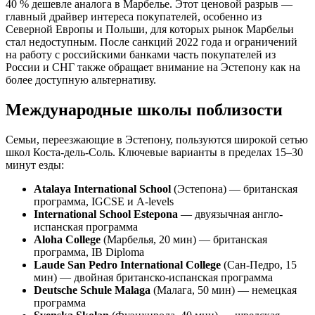
40 % дешевле аналога в Марбелье. Этот ценовой разрыв —
главный драйвер интереса покупателей, особенно из
Северной Европы и Польши, для которых рынок Марбельи
стал недоступным. После санкций 2022 года и ограничений
на работу с российскими банками часть покупателей из
России и СНГ также обращает внимание на Эстепону как на
более доступную альтернативу.
Международные школы поблизости
Семьи, переезжающие в Эстепону, пользуются широкой сетью
школ Коста-дель-Соль. Ключевые варианты в пределах 15–30
минут езды:
Atalaya International School
(Эстепона) — британская
программа, IGCSE и A-levels
International School Estepona
— двуязычная англо-
испанская программа
Aloha College
(Марбелья, 20 мин) — британская
программа, IB Diploma
Laude San Pedro International College
(Сан-Педро, 15
мин) — двойная британско-испанская программа
Deutsche Schule Malaga
(Малага, 50 мин) — немецкая
программа