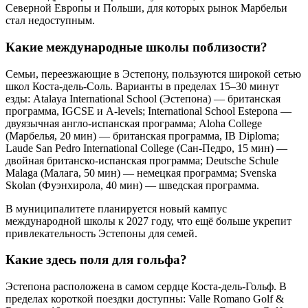
Северной Европы и Польши, для которых рынок Марбельи
стал недоступным.
Какие международные школы поблизости?
Семьи, переезжающие в Эстепону, пользуются широкой сетью
школ Коста-дель-Соль. Варианты в пределах 15–30 минут
езды: Atalaya International School (Эстепона) — британская
программа, IGCSE и A-levels; International School Estepona —
двуязычная англо-испанская программа; Aloha College
(Марбелья, 20 мин) — британская программа, IB Diploma;
Laude San Pedro International College (Сан-Педро, 15 мин) —
двойная британско-испанская программа; Deutsche Schule
Malaga (Малага, 50 мин) — немецкая программа; Svenska
Skolan (Фуэнхирола, 40 мин) — шведская программа.
В муниципалитете планируется новый кампус
международной школы к 2027 году, что ещё больше укрепит
привлекательность Эстепоны для семей.
Какие здесь поля для гольфа?
Эстепона расположена в самом сердце Коста-дель-Гольф. В
пределах короткой поездки доступны: Valle Romano Golf &