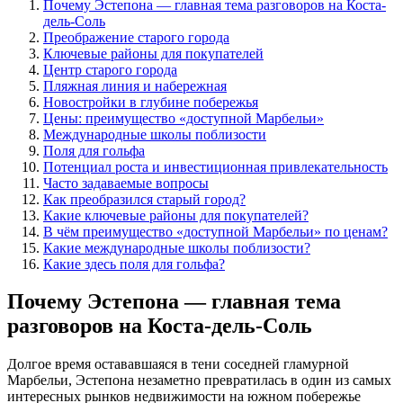
Почему Эстепона — главная тема разговоров на Коста-
дель-Соль
Преображение старого города
Ключевые районы для покупателей
Центр старого города
Пляжная линия и набережная
Новостройки в глубине побережья
Цены: преимущество «доступной Марбельи»
Международные школы поблизости
Поля для гольфа
Потенциал роста и инвестиционная привлекательность
Часто задаваемые вопросы
Как преобразился старый город?
Какие ключевые районы для покупателей?
В чём преимущество «доступной Марбельи» по ценам?
Какие международные школы поблизости?
Какие здесь поля для гольфа?
Почему Эстепона — главная тема
разговоров на Коста-дель-Соль
Долгое время остававшаяся в тени соседней гламурной
Марбельи, Эстепона незаметно превратилась в один из самых
интересных рынков недвижимости на южном побережье