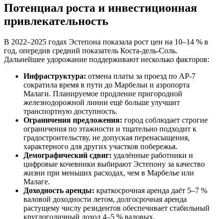
Потенциал роста и инвестиционная
привлекательность
В 2022–2025 годах Эстепона показала рост цен на 10–14 % в
год, опередив средний показатель Коста-дель-Соль.
Дальнейшее удорожание поддерживают несколько факторов:
Инфраструктура:
отмена платы за проезд по AP-7
сократила время в пути до Марбельи и аэропорта
Малаги. Планируемое продление пригородной
железнодорожной линии ещё больше улучшит
транспортную доступность.
Ограничения предложения:
город соблюдает строгие
ограничения по этажности и тщательно подходит к
градостроительству, не допуская перенасыщения,
характерного для других участков побережья.
Демографический сдвиг:
удалённые работники и
цифровые кочевники выбирают Эстепону за качество
жизни при меньших расходах, чем в Марбелье или
Малаге.
Доходность аренды:
краткосрочная аренда даёт 5–7 %
валовой доходности летом, долгосрочная аренда
растущему числу резидентов обеспечивает стабильный
круглогодичный доход 4–5 % валовых.