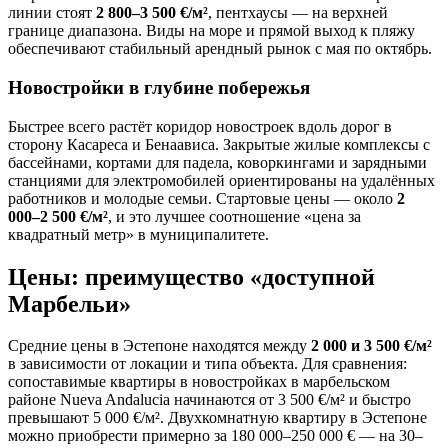
линии стоят
2 800–3 500 €/м²
, пентхаусы — на верхней
границе диапазона. Виды на море и прямой выход к пляжу
обеспечивают стабильный арендный рынок с мая по октябрь.
Новостройки в глубине побережья
Быстрее всего растёт коридор новостроек вдоль дорог в
сторону Касареса и Бенаависа. Закрытые жилые комплексы с
бассейнами, кортами для падела, коворкингами и зарядными
станциями для электромобилей ориентированы на удалённых
работников и молодые семьи. Стартовые цены — около
2
000–2 500 €/м²
, и это лучшее соотношение «цена за
квадратный метр» в муниципалитете.
Цены: преимущество «доступной
Марбельи»
Средние цены в Эстепоне находятся между
2 000 и 3 500 €/м²
в зависимости от локации и типа объекта. Для сравнения:
сопоставимые квартиры в новостройках в марбельском
районе Nueva Andalucia начинаются от 3 500 €/м² и быстро
превышают 5 000 €/м². Двухкомнатную квартиру в Эстепоне
можно приобрести примерно за 180 000–250 000 € — на 30–