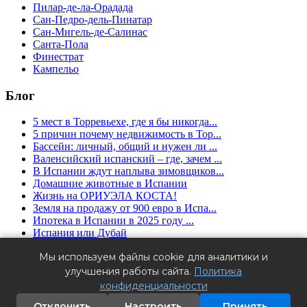
Пилар-де-ла-Орадада
Сан-Педро-дель-Пинатар
Сан-Мигель-де-Салинас
Санта-Пола
Финестрат
Кампельо
Блог
5 мест в Торревьехе, где я бы никогда...
5 причин почему недвижимость в Тор...
Бассейн: личный, общий и нужен ли ...
Валенсийский испанский – где, зачем ...
В Испании ждут наплыва зимовщиков...
Домашние животные в Испании
Жизнь на ОРИУЭЛА КОСТА!
Земля на продажу от 900 евро в Испа...
Ипотека в Испании в 2025 году ...
Испания или Дубай
Налоги при покупке
Мы используем файлы cookie для аналитики и
Granfield Estate ™ (2016 - 2025) - агентство недвижимости в
улучшения работы сайта.
Политика
Испании. Аликанте, Торревьеха, Ориуэла Коста.
конфиденциальности
Лицензия № RAICV1663 - Register of Real Estate Intermediary
Agents of the Valencian Community.
Отклонить
Настроить
Принять