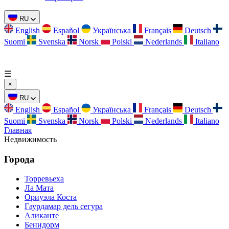
RU
English
Español
Українська
Français
Deutsch
Suomi
Svenska
Norsk
Polski
Nederlands
Italiano
☰
×
RU
English
Español
Українська
Français
Deutsch
Suomi
Svenska
Norsk
Polski
Nederlands
Italiano
Главная
Недвижимость
Города
Торревьеха
Ла Мата
Ориуэла Коста
Гаурдамар дель сегура
Аликанте
Бенидорм