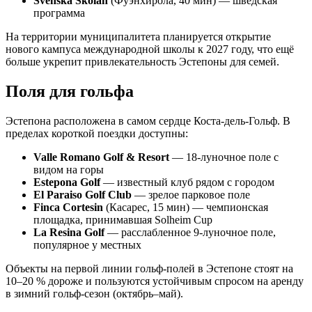
Svenska Skolan
(Фуэнхирола, 40 мин) — шведская
программа
На территории муниципалитета планируется открытие
нового кампуса международной школы к 2027 году, что ещё
больше укрепит привлекательность Эстепоны для семей.
Поля для гольфа
Эстепона расположена в самом сердце Коста-дель-Гольф. В
пределах короткой поездки доступны:
Valle Romano Golf & Resort
— 18-луночное поле с
видом на горы
Estepona Golf
— известный клуб рядом с городом
El Paraiso Golf Club
— зрелое парковое поле
Finca Cortesin
(Касарес, 15 мин) — чемпионская
площадка, принимавшая Solheim Cup
La Resina Golf
— расслабленное 9-луночное поле,
популярное у местных
Объекты на первой линии гольф-полей в Эстепоне стоят на
10–20 % дороже и пользуются устойчивым спросом на аренду
в зимний гольф-сезон (октябрь–май).