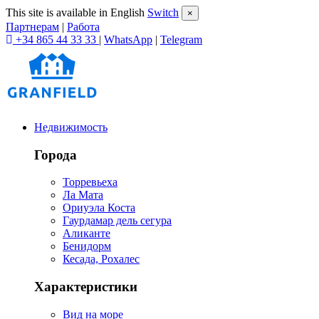
This site is available in English
Switch
×
Партнерам
|
Работа
+34 865 44 33 33
|
WhatsApp
|
Telegram
Недвижимость
Города
Торревьеха
Ла Мата
Ориуэла Коста
Гаурдамар дель сегура
Аликанте
Бенидорм
Кесада, Рохалес
Характеристики
Вид на море