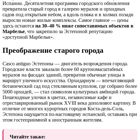
Испании. Десятилетняя программа городского обновления
превратила старый город в галерею муралов и орхидных
садов под открытым небом, а вдоль пляжа и в холмах позади
выросли новые жилые комплексы. Самое главное — цены
здесь остаются
на 30–40 % ниже сопоставимых объектов в
Марбелье
, что закрепило за Эстепоной репутацию
«доступной Марбельи».
Преображение старого города
Casco antiguo Эстепоны — двигатель возрождения города.
Городские власти заказали более 60 крупномасштабных
муралов на фасадах зданий, превратив обычные улицы в
маршрут уличного искусства. Орхидариум — впечатляющий
ботанический сад под стеклянным куполом, где собрано более
5000 орхидей, — стал символом культурных амбиций города.
Пешеходные улочки в цветах, независимые кафе и
отреставрированный рынок XVIII века дополняют картину. В
отличие от многих курортных городов Коста-дель-Соль,
Эстепона ощущается по-настоящему испанской, оставаясь при
этом гостеприимной к иностранным жителям.
Читайте также: