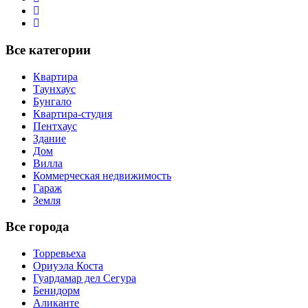
Все категории
Квартира
Таунхаус
Бунгало
Квартира-студия
Пентхаус
Здание
Дом
Вилла
Коммерческая недвижимость
Гараж
Земля
Все города
Торревьеха
Ориуэла Коста
Гуардамар дел Сегура
Бенидорм
Аликанте