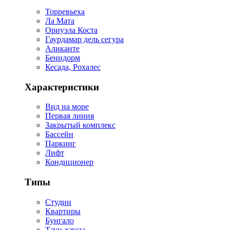
Торревьеха
Ла Мата
Ориуэла Коста
Гаурдамар дель сегура
Аликанте
Бенидорм
Кесада, Рохалес
Характеристики
Вид на море
Первая линия
Закрытый комплекс
Бассейн
Паркинг
Лифт
Кондиционер
Типы
Студии
Квартиры
Бунгало
Таун-хаусы