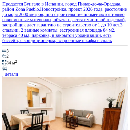
Продается Бунгало в Испании, город Пилар-де-ла-Орадада,
район Zona Pueblo.Новостройка, проект 2026 года, расстояние
до моря 2600 метров, при строительстве применяются только
современные материалы, объект сдается с чистовой отделкой,
застройщик дает гарантию на строительство от 1 до 10 лет.3
спальни, 2 ванные комнаты, застроенная площадь 84 м2,
терраса 40 м2, парковка, в закрытой урбанизации, есть
бассейн, с кондиционером, встроенные шкафы в спаль
3
2
2
84 м
детали