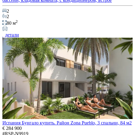
бассейн, кладовая комната, с кондиционером, встрое
2
2
2
80 м
детали
Испания Бунгало купить. Район Zona Pueblo, 3 спальни, 84 м2
€ 284 900
#RSP-N9919