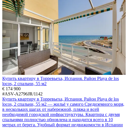
Купить квартиру в Торревьеха, Испания. Район Playa de los
locos, 2 спальни, 55 м2
€ 174 900
#ASV-A2796JR/1142
Купить квартиру в Торревьеха, Испания. Район Playa de los
locos, 2 спальни, 55 м2 — жильё у самого Средиземного моря,
в нескольких шагах от набережной, пляжа и всей
необходимой городской инфраструктуры. Квартира с двумя
спальнями полностью обновлена и находится всего в 10
метрах от берега. Удобный формат недвижимости в Испании