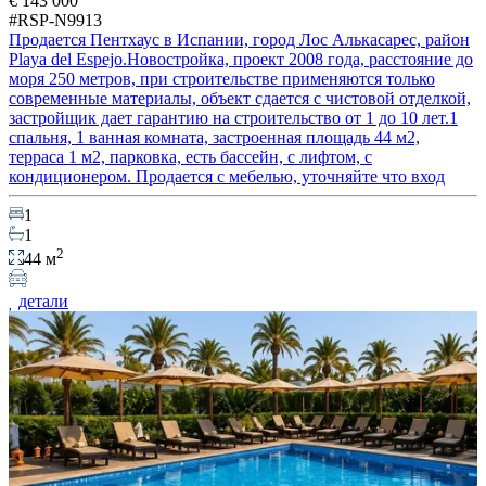
€ 143 000
#RSP-N9913
Продается Пентхаус в Испании, город Лос Алькасарес, район
Playa del Espejo.Новостройка, проект 2008 года, расстояние до
моря 250 метров, при строительстве применяются только
современные материалы, объект сдается с чистовой отделкой,
застройщик дает гарантию на строительство от 1 до 10 лет.1
спальня, 1 ванная комната, застроенная площадь 44 м2,
терраса 1 м2, парковка, есть бассейн, c лифтом, с
кондиционером. Продается с мебелью, уточняйте что вход
1
1
2
44 м
детали