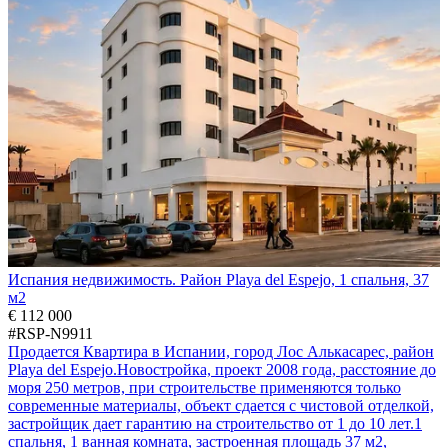
Испания недвижимость. Район Playa del Espejo, 1 спальня, 37
м2
€ 112 000
#RSP-N9911
Продается Квартира в Испании, город Лос Алькасарес, район
Playa del Espejo.Новостройка, проект 2008 года, расстояние до
моря 250 метров, при строительстве применяются только
современные материалы, объект сдается с чистовой отделкой,
застройщик дает гарантию на строительство от 1 до 10 лет.1
спальня, 1 ванная комната, застроенная площадь 37 м2,