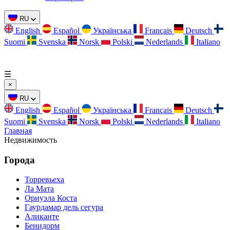
RU
English
Español
Українська
Français
Deutsch
Suomi
Svenska
Norsk
Polski
Nederlands
Italiano
☰
×
RU
English
Español
Українська
Français
Deutsch
Suomi
Svenska
Norsk
Polski
Nederlands
Italiano
Главная
Недвижимость
Города
Торревьеха
Ла Мата
Ориуэла Коста
Гаурдамар дель сегура
Аликанте
Бенидорм