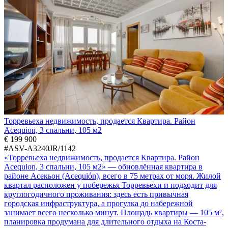
Торревьеха недвижимость, продается Квартира. Район
Acequion, 3 спальни, 105 м2
€ 199 900
#ASV-A3240JR/1142
«Торревьеха недвижимость, продается Квартира. Район
Acequion, 3 спальни, 105 м2» — обновлённая квартира в
районе Асекьон (Acequión), всего в 75 метрах от моря. Жилой
квартал расположен у побережья Торревьехи и подходит для
круглогодичного проживания: здесь есть привычная
городская инфраструктура, а прогулка до набережной
занимает всего несколько минут. Площадь квартиры — 105 м²,
планировка продумана для длительного отдыха на Коста-