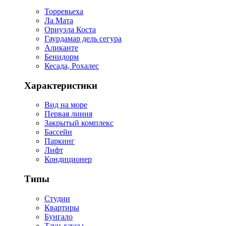
Торревьеха
Ла Мата
Ориуэла Коста
Гаурдамар дель сегура
Аликанте
Бенидорм
Кесада, Рохалес
Характеристики
Вид на море
Первая линия
Закрытый комплекс
Бассейн
Паркинг
Лифт
Кондиционер
Типы
Студии
Квартиры
Бунгало
Таун-хаусы