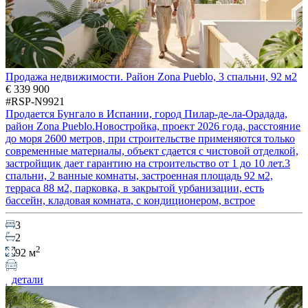
Продажа недвижимости. Район Zona Pueblo, 3 спальни, 92 м2
€ 339 900
#RSP-N9921
Продается Бунгало в Испании, город Пилар-де-ла-Орадада,
район Zona Pueblo.Новостройка, проект 2026 года, расстояние
до моря 2600 метров, при строительстве применяются только
современные материалы, объект сдается с чистовой отделкой,
застройщик дает гарантию на строительство от 1 до 10 лет.3
спальни, 2 ванные комнаты, застроенная площадь 92 м2,
терраса 88 м2, парковка, в закрытой урбанизации, есть
бассейн, кладовая комната, с кондиционером, встрое
3
2
2
92 м
детали