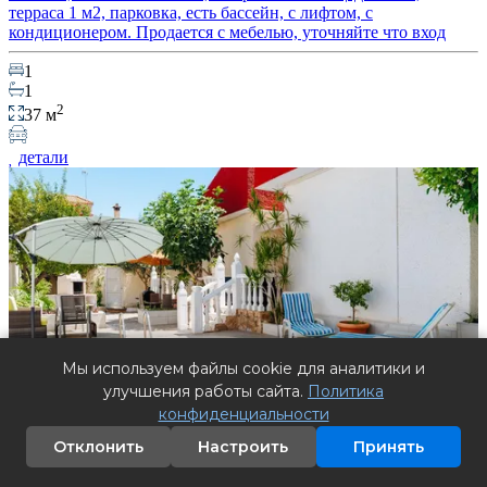
терраса 1 м2, парковка, есть бассейн, c лифтом, с
кондиционером. Продается с мебелью, уточняйте что вход
1
1
2
37 м
детали
Мы используем файлы cookie для аналитики и
улучшения работы сайта.
Политика
конфиденциальности
Отклонить
Настроить
Принять
Продажа виллы в Торревьеха, Испания. Район Los Frutales, 3