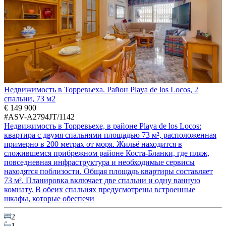
Недвижимость в Торревьеха. Район Playa de los Locos, 2
спальни, 73 м2
€ 149 900
#ASV-A2794JT/1142
Недвижимость в Торревьехе, в районе Playa de los Locos:
квартира с двумя спальнями площадью 73 м², расположенная
примерно в 200 метрах от моря. Жильё находится в
сложившемся прибрежном районе Коста-Бланки, где пляж,
повседневная инфраструктура и необходимые сервисы
находятся поблизости. Общая площадь квартиры составляет
73 м². Планировка включает две спальни и одну ванную
комнату. В обеих спальнях предусмотрены встроенные
шкафы, которые обеспечи
2
1