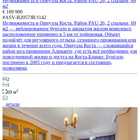
Недвижимость в Ориуэла Коста. Район PAU 26, 2 спальни, 69
м2
€ 169 900
#ASV-B2057JR/1142
Недвижимость в Ориуэла Коста. Район PAU 26, 2 спальни, 69
м2 — меблированное бунгало в закрытом жилом комплексе,
расположенное примерно в 5 км от побережья. Объект
подойдёт для регулярного отдыха, сезонного проживания или
жизни в течение всего года. Ориуэла Коста — сложившийся
район юга провинции Аликанте, где есть всё необходимое для
повседневной жизни и досуга на Коста-Бланке. Бунгало
построено в 2005 году и предлагается в состоянии,
позволяющ
2
1
2
69 м
детали