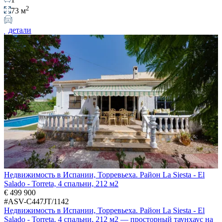
2
73 м
детали
Недвижимость в Испании, Торревьеха. Район La Siesta - El
Salado - Torreta, 4 спальни, 212 м2
€ 499 900
#ASV-C447JT/1142
Недвижимость в Испании, Торревьеха. Район La Siesta - El
Salado - Torreta, 4 спальни, 212 м2 — просторный таунхаус на