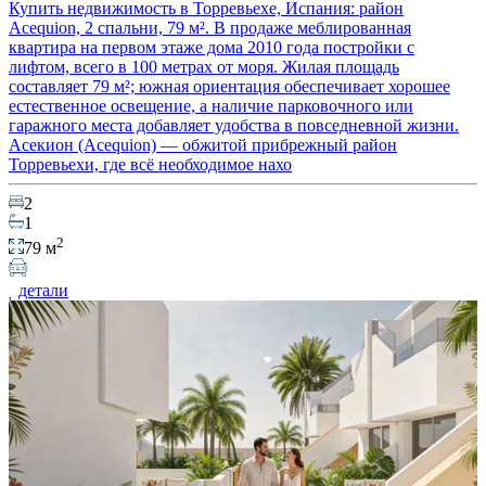
Купить недвижимость в Торревьехе, Испания: район
Acequion, 2 спальни, 79 м². В продаже меблированная
квартира на первом этаже дома 2010 года постройки с
лифтом, всего в 100 метрах от моря. Жилая площадь
составляет 79 м²; южная ориентация обеспечивает хорошее
естественное освещение, а наличие парковочного или
гаражного места добавляет удобства в повседневной жизни.
Асекион (Acequion) — обжитой прибрежный район
Торревьехи, где всё необходимое нахо
2
1
2
79 м
детали