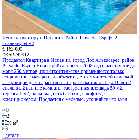
Купить квартиру в Испании. Район Playa del Espejo, 2
спальни, 59 м2
€ 163 000
#RSP-N9912
Продается Квартира в Испании, город Лос Алькасарес, район
Playa del Espejo.Новостройка, проект 2008 года, расстояние до
моря 250 метров, при строительстве применяются только
современные материалы, объект сдается с чистовой отделкой,
застройщик дает гарантию на строительство от 1 до 10 лет.2
спальни, 2 ванные комнаты, застроенная площадь 59 м2,
терраса 1 м2, парковка, есть бассейн, c лифтом, с
кондиционером. Продается с мебелью, уточняйте что вход
2
2
2
59 м
детали