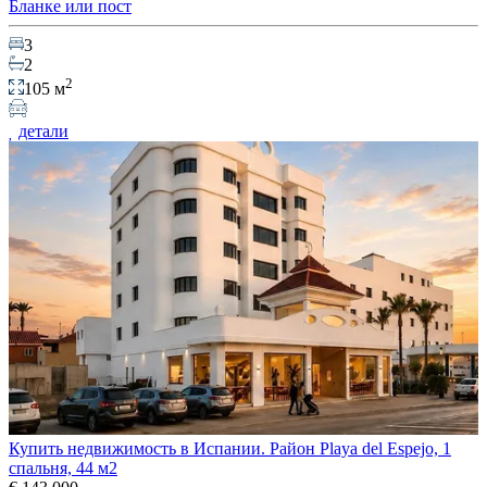
Бланке или пост
3
2
2
105 м
детали
Купить недвижимость в Испании. Район Playa del Espejo, 1
спальня, 44 м2