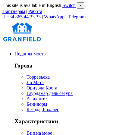
This site is available in English
Switch
×
Партнерам
|
Работа
+34 865 44 33 33
|
WhatsApp
|
Telegram
Недвижимость
Города
Торревьеха
Ла Мата
Ориуэла Коста
Гаурдамар дель сегура
Аликанте
Бенидорм
Кесада, Рохалес
Характеристики
Вид на море