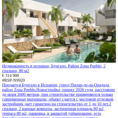
Недвижимость в испании, Бунгало. Район Zona Pueblo, 2
спальни, 80 м2
€ 314 900
#RSP-N9920
Продается Бунгало в Испании, город Пилар-де-ла-Орадада,
район Zona Pueblo.Новостройка, проект 2026 года, расстояние
до моря 2600 метров, при строительстве применяются только
современные материалы, объект сдается с чистовой отделкой,
застройщик дает гарантию на строительство от 1 до 10 лет.2
спальни, 2 ванные комнаты, застроенная площадь 80 м2,
терраса 80 м2, парковка, в закрытой урбанизации, есть