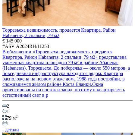
Торревьеха недвижимость, продается Квартира. Район
Habaneras, 2 спальни, 79 м2
€ 145 000
#ASV-A2024RH/11253
В объявлении «Торревьеха недвижимость, продается
Квартира. Район Habaneras, 2 спальни, 79 м2» представлена
ухоженная квартира площадью 79 м² в районе Абанерас
(Habaneras), Торревьеха. До побережья — около 550 метров, а
повседневная инфраструктура находится рядом. Квартира
расположена на первом этаже дома 1988 года постройки, в
сложившемся жилом районе Коста-Бланки.Окна
ориентированы на восток и запад, поэтому в квартире есть
естественный свет в р
2
1
2
79 м
детали