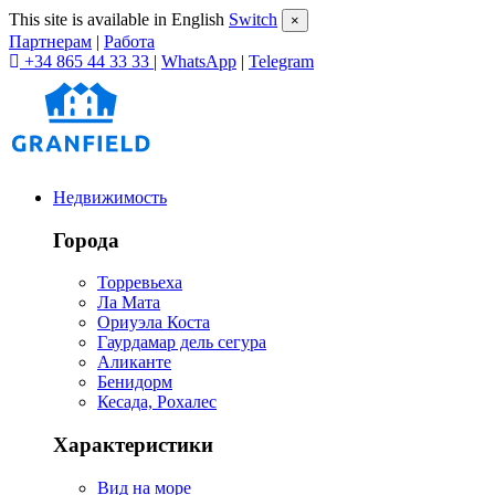
This site is available in English
Switch
×
Партнерам
|
Работа
+34 865 44 33 33
|
WhatsApp
|
Telegram
Недвижимость
Города
Торревьеха
Ла Мата
Ориуэла Коста
Гаурдамар дель сегура
Аликанте
Бенидорм
Кесада, Рохалес
Характеристики
Вид на море