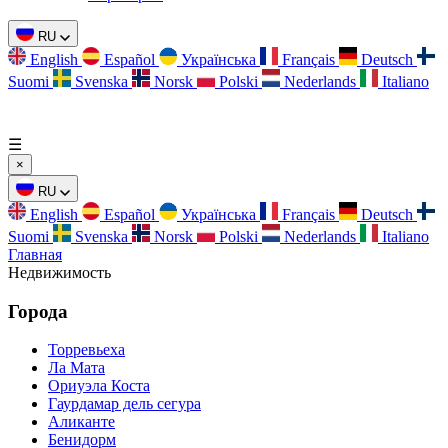
RU
English
Español
Українська
Français
Deutsch
Suomi
Svenska
Norsk
Polski
Nederlands
Italiano
☰
×
RU
English
Español
Українська
Français
Deutsch
Suomi
Svenska
Norsk
Polski
Nederlands
Italiano
Главная
Недвижимость
Города
Торревьеха
Ла Мата
Ориуэла Коста
Гаурдамар дель сегура
Аликанте
Бенидорм