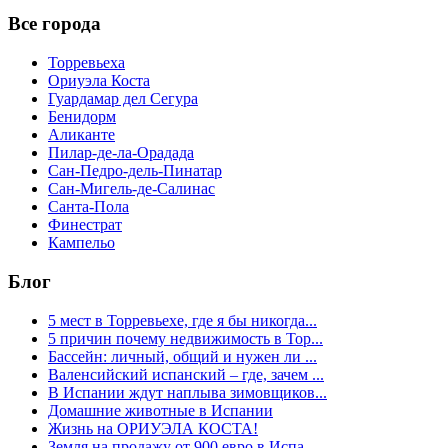
Все города
Торревьеха
Ориуэла Коста
Гуардамар дел Сегура
Бенидорм
Аликанте
Пилар-де-ла-Орадада
Сан-Педро-дель-Пинатар
Сан-Мигель-де-Салинас
Санта-Пола
Финестрат
Кампельо
Блог
5 мест в Торревьехе, где я бы никогда...
5 причин почему недвижимость в Тор...
Бассейн: личный, общий и нужен ли ...
Валенсийский испанский – где, зачем ...
В Испании ждут наплыва зимовщиков...
Домашние животные в Испании
Жизнь на ОРИУЭЛА КОСТА!
Земля на продажу от 900 евро в Испа...