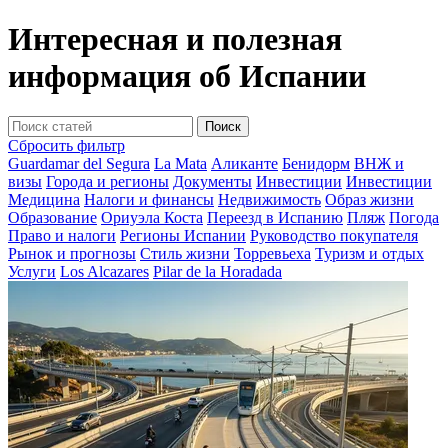
Интересная и полезная
информация об Испании
Поиск
Сбросить фильтр
Guardamar del Segura
La Mata
Аликанте
Бенидорм
ВНЖ и
визы
Города и регионы
Документы
Инвестиции
Инвестиции
Медицина
Налоги и финансы
Недвижимость
Образ жизни
Образование
Ориуэла Коста
Переезд в Испанию
Пляж
Погода
Право и налоги
Регионы Испании
Руководство покупателя
Рынок и прогнозы
Стиль жизни
Торревьеха
Туризм и отдых
Услуги
Los Alcazares
Pilar de la Horadada