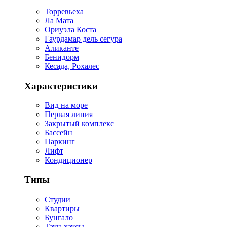
Торревьеха
Ла Мата
Ориуэла Коста
Гаурдамар дель сегура
Аликанте
Бенидорм
Кесада, Рохалес
Характеристики
Вид на море
Первая линия
Закрытый комплекс
Бассейн
Паркинг
Лифт
Кондиционер
Типы
Студии
Квартиры
Бунгало
Таун-хаусы