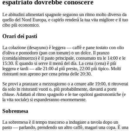
espatriato dovrebbe conoscere
Le abitudini alimentari spagnole seguono un ritmo molto diverso da
quello del Nord Europa, e capirlo renderà la tua vita migliore e il tuo
cibo più economico.
Orari dei pasti
La colazione (desayuno) è leggera — caffè e pane tostato con olio
d'oliva e pomodoro (pan con tomate) o un dolce. Il pranzo
(comida/almuerzo) è il pasto principale, consumato tra le 14:00 e le
15:30. È quando si serve il menú del día. La cena (cena) è più
leggera e tardi — alle 21:00 al più presto, 22:00 più tipico. Molti
ristoranti non aprono per cena prima delle 20:30.
Se provi a pranzare a mezzogiorno o a cenare alle 19:00, ti ritroverai
da solo in ristoranti vuoti o, più probabilmente, davanti a porte
chiuse. Adattati al ritmo spagnolo e le tue opzioni gastronomiche (e
la vita sociale) si espanderanno enormemente.
Sobremesa
La sobremesa è il tempo trascorso a indugiare a tavola dopo un
pasto — parlando, prendendo un altro caffè, magari una copa. È una