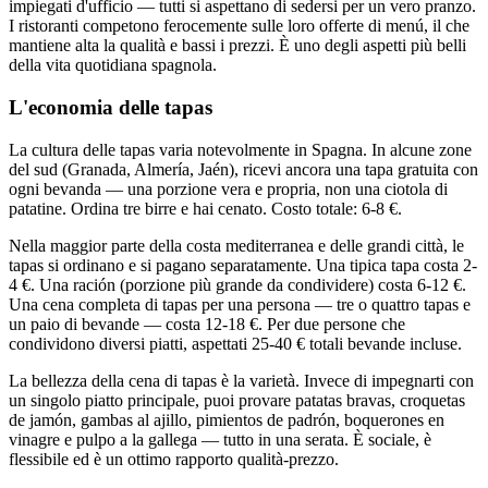
impiegati d'ufficio — tutti si aspettano di sedersi per un vero pranzo.
I ristoranti competono ferocemente sulle loro offerte di menú, il che
mantiene alta la qualità e bassi i prezzi. È uno degli aspetti più belli
della vita quotidiana spagnola.
L'economia delle tapas
La cultura delle tapas varia notevolmente in Spagna. In alcune zone
del sud (Granada, Almería, Jaén), ricevi ancora una tapa gratuita con
ogni bevanda — una porzione vera e propria, non una ciotola di
patatine. Ordina tre birre e hai cenato. Costo totale: 6-8 €.
Nella maggior parte della costa mediterranea e delle grandi città, le
tapas si ordinano e si pagano separatamente. Una tipica tapa costa 2-
4 €. Una ración (porzione più grande da condividere) costa 6-12 €.
Una cena completa di tapas per una persona — tre o quattro tapas e
un paio di bevande — costa 12-18 €. Per due persone che
condividono diversi piatti, aspettati 25-40 € totali bevande incluse.
La bellezza della cena di tapas è la varietà. Invece di impegnarti con
un singolo piatto principale, puoi provare patatas bravas, croquetas
de jamón, gambas al ajillo, pimientos de padrón, boquerones en
vinagre e pulpo a la gallega — tutto in una serata. È sociale, è
flessibile ed è un ottimo rapporto qualità-prezzo.