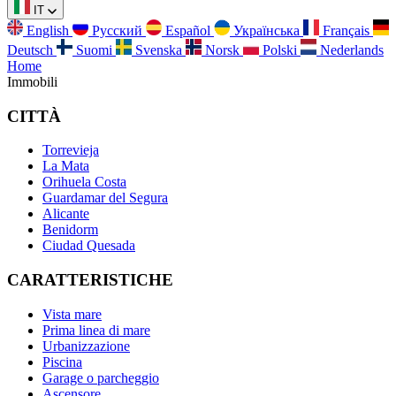
IT
English
Русский
Español
Українська
Français
Deutsch
Suomi
Svenska
Norsk
Polski
Nederlands
Home
Immobili
CITTÀ
Torrevieja
La Mata
Orihuela Costa
Guardamar del Segura
Alicante
Benidorm
Ciudad Quesada
CARATTERISTICHE
Vista mare
Prima linea di mare
Urbanizzazione
Piscina
Garage o parcheggio
Ascensore