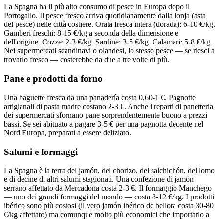
La Spagna ha il più alto consumo di pesce in Europa dopo il
Portogallo. Il pesce fresco arriva quotidianamente dalla lonja (asta
del pesce) nelle città costiere. Orata fresca intera (dorada): 6-10 €/kg.
Gamberi freschi: 8-15 €/kg a seconda della dimensione e
dell'origine. Cozze: 2-3 €/kg. Sardine: 3-5 €/kg. Calamari: 5-8 €/kg.
Nei supermercati scandinavi o olandesi, lo stesso pesce — se riesci a
trovarlo fresco — costerebbe da due a tre volte di più.
Pane e prodotti da forno
Una baguette fresca da una panadería costa 0,60-1 €. Pagnotte
artigianali di pasta madre costano 2-3 €. Anche i reparti di panetteria
dei supermercati sfornano pane sorprendentemente buono a prezzi
bassi. Se sei abituato a pagare 3-5 € per una pagnotta decente nel
Nord Europa, preparati a essere deliziato.
Salumi e formaggi
La Spagna è la terra del jamón, del chorizo, del salchichón, del lomo
e di decine di altri salumi stagionati. Una confezione di jamón
serrano affettato da Mercadona costa 2-3 €. Il formaggio Manchego
— uno dei grandi formaggi del mondo — costa 8-12 €/kg. I prodotti
ibérico sono più costosi (il vero jamón ibérico de bellota costa 30-80
€/kg affettato) ma comunque molto più economici che importarlo a