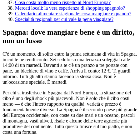
Cosa costa molto meno rispetto al Nord Europa?
Mercati locali: la vera esperienza di shopping spagnolo?
Calendario alimentare stagionale: cosa mangiare e quando?
Specialità regionali per cui vale la pena viaggiare?
Spagna: dove mangiare bene è un diritto,
non un lusso
C'è un momento, di solito entro la prima settimana di vita in Spagna,
in cui te ne rendi conto. Sei seduto su una terrazza soleggiata alle
14:00 di un martedì. Davanti a te c'è un pranzo a tre portate con
pane, un bicchiere di vino e caffè. Arriva il conto: 12 €. Ti guardi
intorno. Tutti gli altri stanno facendo la stessa cosa. Non è
un'occasione speciale. È martedì.
Per chi si trasferisce in Spagna dal Nord Europa, la situazione del
cibo è uno degli shock più piacevoli. Non è solo che il cibo costi
meno — è che l'intero rapporto tra qualità, varietà e prezzo è
fondamentalmente diverso. La Spagna è il secondo paese più grande
dell'Europa occidentale, con coste su due mari e un oceano, pascoli
di montagna, vasti uliveti, risaie e alcune delle terre agricole più
produttive del continente. Tutto questo finisce sul tuo piatto, e non
costa una fortuna.