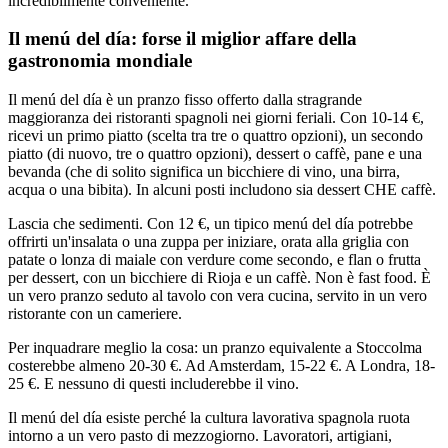
incredibilmente conveniente.
Il menú del día: forse il miglior affare della
gastronomia mondiale
Il menú del día è un pranzo fisso offerto dalla stragrande
maggioranza dei ristoranti spagnoli nei giorni feriali. Con 10-14 €,
ricevi un primo piatto (scelta tra tre o quattro opzioni), un secondo
piatto (di nuovo, tre o quattro opzioni), dessert o caffè, pane e una
bevanda (che di solito significa un bicchiere di vino, una birra,
acqua o una bibita). In alcuni posti includono sia dessert CHE caffè.
Lascia che sedimenti. Con 12 €, un tipico menú del día potrebbe
offrirti un'insalata o una zuppa per iniziare, orata alla griglia con
patate o lonza di maiale con verdure come secondo, e flan o frutta
per dessert, con un bicchiere di Rioja e un caffè. Non è fast food. È
un vero pranzo seduto al tavolo con vera cucina, servito in un vero
ristorante con un cameriere.
Per inquadrare meglio la cosa: un pranzo equivalente a Stoccolma
costerebbe almeno 20-30 €. Ad Amsterdam, 15-22 €. A Londra, 18-
25 €. E nessuno di questi includerebbe il vino.
Il menú del día esiste perché la cultura lavorativa spagnola ruota
intorno a un vero pasto di mezzogiorno. Lavoratori, artigiani,