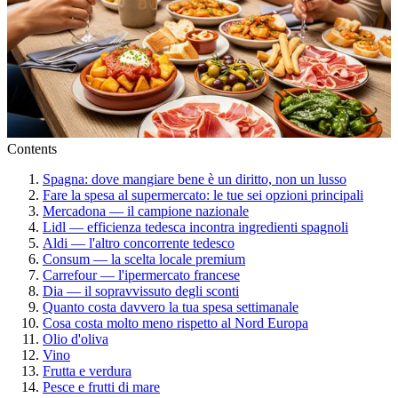
Contents
Spagna: dove mangiare bene è un diritto, non un lusso
Fare la spesa al supermercato: le tue sei opzioni principali
Mercadona — il campione nazionale
Lidl — efficienza tedesca incontra ingredienti spagnoli
Aldi — l'altro concorrente tedesco
Consum — la scelta locale premium
Carrefour — l'ipermercato francese
Dia — il sopravvissuto degli sconti
Quanto costa davvero la tua spesa settimanale
Cosa costa molto meno rispetto al Nord Europa
Olio d'oliva
Vino
Frutta e verdura
Pesce e frutti di mare