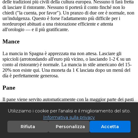
delle tradizioni più civili della cultura europea. Nessuno ti farà fretta
di lasciare il ristorante. Nessuno ti porterà il conto finché non lo
chiedi ("la cuenta, por favor"). Un pranzo di due ore è normale, non
un'indulgenza. Questo è forse l'adattamento più difficile per i
nordeuropei abituati a una ristorazione efficiente e attenta
all'orologio — e il più gratificante.
Mance
La mancia in Spagna è apprezzata ma non attesa. Lasciare gli
spiccioli (arrotondando all'euro più vicino, o lasciando 1-2 € su un
conto al ristorante) è normale. La mancia in stile americano del 15-
20% non esiste qui. Una moneta da 1 € lasciata dopo un menú del
día è perfettamente generosa.
Pane
Il pane viene servito automaticamente con la maggior parte dei pasti
nei ristoranti ed è solitamente incluso nel prezzo. Se viene addebitato
separatamente, aspettati 1-2 € a persona. Il pane spagnolo è
Utilizziamo i cookie per l'analisi e il miglioramento del sito.
tipicamente una semplice baguette bianca o una pagnotta rustica —
Informativa sulla privacy
la complessa cultura del pane artigianale della Germania o della
Rifiuta
Personalizza
Accetta
Scandinavia non ha la stessa tradizione qui, sebbene stia crescendo
nelle città.