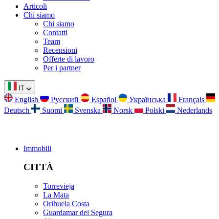
Articoli
Chi siamo
Chi siamo
Contatti
Team
Recensioni
Offerte di lavoro
Per i partner
IT
English
Русский
Español
Українська
Français
Deutsch
Suomi
Svenska
Norsk
Polski
Nederlands
Immobili
CITTÀ
Torrevieja
La Mata
Orihuela Costa
Guardamar del Segura