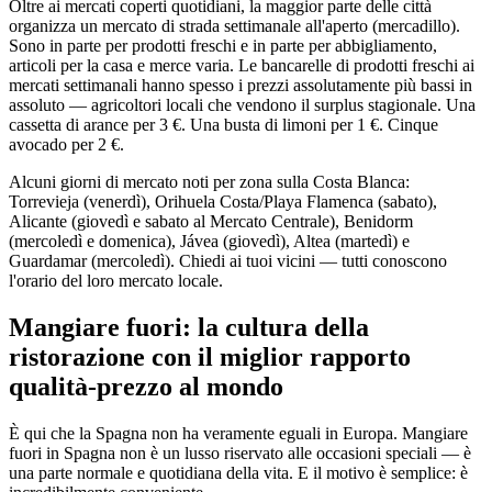
Oltre ai mercati coperti quotidiani, la maggior parte delle città
organizza un mercato di strada settimanale all'aperto (mercadillo).
Sono in parte per prodotti freschi e in parte per abbigliamento,
articoli per la casa e merce varia. Le bancarelle di prodotti freschi ai
mercati settimanali hanno spesso i prezzi assolutamente più bassi in
assoluto — agricoltori locali che vendono il surplus stagionale. Una
cassetta di arance per 3 €. Una busta di limoni per 1 €. Cinque
avocado per 2 €.
Alcuni giorni di mercato noti per zona sulla Costa Blanca:
Torrevieja (venerdì), Orihuela Costa/Playa Flamenca (sabato),
Alicante (giovedì e sabato al Mercato Centrale), Benidorm
(mercoledì e domenica), Jávea (giovedì), Altea (martedì) e
Guardamar (mercoledì). Chiedi ai tuoi vicini — tutti conoscono
l'orario del loro mercato locale.
Mangiare fuori: la cultura della
ristorazione con il miglior rapporto
qualità-prezzo al mondo
È qui che la Spagna non ha veramente eguali in Europa. Mangiare
fuori in Spagna non è un lusso riservato alle occasioni speciali — è
una parte normale e quotidiana della vita. E il motivo è semplice: è