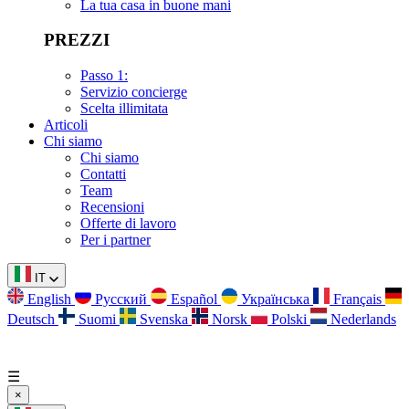
La tua casa in buone mani
PREZZI
Passo 1:
Servizio concierge
Scelta illimitata
Articoli
Chi siamo
Chi siamo
Contatti
Team
Recensioni
Offerte di lavoro
Per i partner
IT
English
Русский
Español
Українська
Français
Deutsch
Suomi
Svenska
Norsk
Polski
Nederlands
☰
×