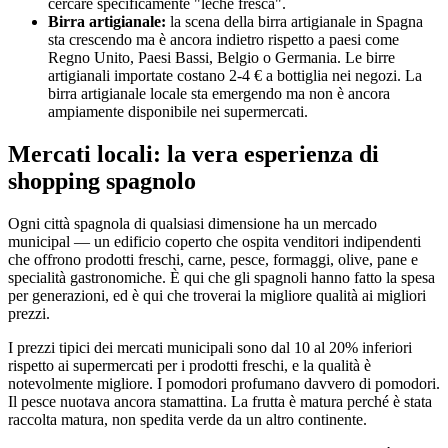
cercare specificamente "leche fresca".
Birra artigianale:
la scena della birra artigianale in Spagna
sta crescendo ma è ancora indietro rispetto a paesi come
Regno Unito, Paesi Bassi, Belgio o Germania. Le birre
artigianali importate costano 2-4 € a bottiglia nei negozi. La
birra artigianale locale sta emergendo ma non è ancora
ampiamente disponibile nei supermercati.
Mercati locali: la vera esperienza di
shopping spagnolo
Ogni città spagnola di qualsiasi dimensione ha un mercado
municipal — un edificio coperto che ospita venditori indipendenti
che offrono prodotti freschi, carne, pesce, formaggi, olive, pane e
specialità gastronomiche. È qui che gli spagnoli hanno fatto la spesa
per generazioni, ed è qui che troverai la migliore qualità ai migliori
prezzi.
I prezzi tipici dei mercati municipali sono dal 10 al 20% inferiori
rispetto ai supermercati per i prodotti freschi, e la qualità è
notevolmente migliore. I pomodori profumano davvero di pomodori.
Il pesce nuotava ancora stamattina. La frutta è matura perché è stata
raccolta matura, non spedita verde da un altro continente.