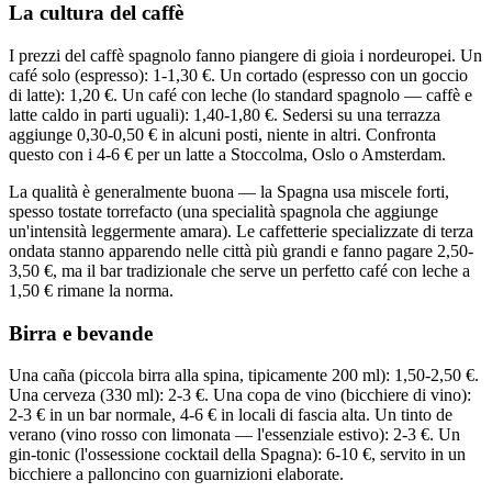
La cultura del caffè
I prezzi del caffè spagnolo fanno piangere di gioia i nordeuropei. Un
café solo (espresso): 1-1,30 €. Un cortado (espresso con un goccio
di latte): 1,20 €. Un café con leche (lo standard spagnolo — caffè e
latte caldo in parti uguali): 1,40-1,80 €. Sedersi su una terrazza
aggiunge 0,30-0,50 € in alcuni posti, niente in altri. Confronta
questo con i 4-6 € per un latte a Stoccolma, Oslo o Amsterdam.
La qualità è generalmente buona — la Spagna usa miscele forti,
spesso tostate torrefacto (una specialità spagnola che aggiunge
un'intensità leggermente amara). Le caffetterie specializzate di terza
ondata stanno apparendo nelle città più grandi e fanno pagare 2,50-
3,50 €, ma il bar tradizionale che serve un perfetto café con leche a
1,50 € rimane la norma.
Birra e bevande
Una caña (piccola birra alla spina, tipicamente 200 ml): 1,50-2,50 €.
Una cerveza (330 ml): 2-3 €. Una copa de vino (bicchiere di vino):
2-3 € in un bar normale, 4-6 € in locali di fascia alta. Un tinto de
verano (vino rosso con limonata — l'essenziale estivo): 2-3 €. Un
gin-tonic (l'ossessione cocktail della Spagna): 6-10 €, servito in un
bicchiere a palloncino con guarnizioni elaborate.