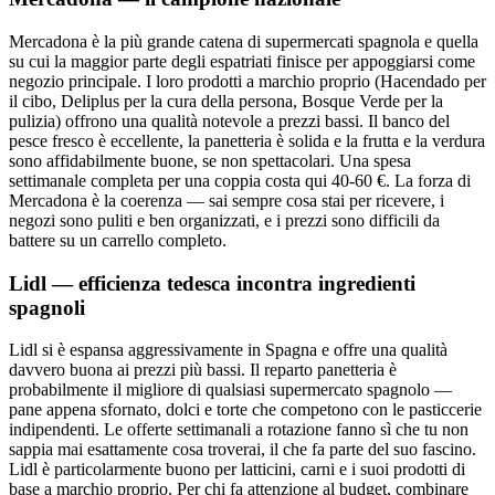
Mercadona è la più grande catena di supermercati spagnola e quella
su cui la maggior parte degli espatriati finisce per appoggiarsi come
negozio principale. I loro prodotti a marchio proprio (Hacendado per
il cibo, Deliplus per la cura della persona, Bosque Verde per la
pulizia) offrono una qualità notevole a prezzi bassi. Il banco del
pesce fresco è eccellente, la panetteria è solida e la frutta e la verdura
sono affidabilmente buone, se non spettacolari. Una spesa
settimanale completa per una coppia costa qui 40-60 €. La forza di
Mercadona è la coerenza — sai sempre cosa stai per ricevere, i
negozi sono puliti e ben organizzati, e i prezzi sono difficili da
battere su un carrello completo.
Lidl — efficienza tedesca incontra ingredienti
spagnoli
Lidl si è espansa aggressivamente in Spagna e offre una qualità
davvero buona ai prezzi più bassi. Il reparto panetteria è
probabilmente il migliore di qualsiasi supermercato spagnolo —
pane appena sfornato, dolci e torte che competono con le pasticcerie
indipendenti. Le offerte settimanali a rotazione fanno sì che tu non
sappia mai esattamente cosa troverai, il che fa parte del suo fascino.
Lidl è particolarmente buono per latticini, carni e i suoi prodotti di
base a marchio proprio. Per chi fa attenzione al budget, combinare