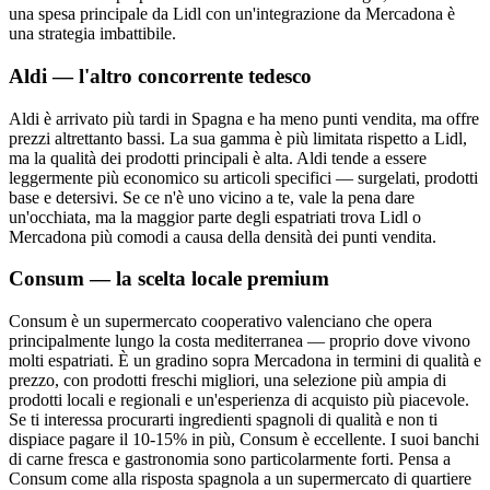
una spesa principale da Lidl con un'integrazione da Mercadona è
una strategia imbattibile.
Aldi — l'altro concorrente tedesco
Aldi è arrivato più tardi in Spagna e ha meno punti vendita, ma offre
prezzi altrettanto bassi. La sua gamma è più limitata rispetto a Lidl,
ma la qualità dei prodotti principali è alta. Aldi tende a essere
leggermente più economico su articoli specifici — surgelati, prodotti
base e detersivi. Se ce n'è uno vicino a te, vale la pena dare
un'occhiata, ma la maggior parte degli espatriati trova Lidl o
Mercadona più comodi a causa della densità dei punti vendita.
Consum — la scelta locale premium
Consum è un supermercato cooperativo valenciano che opera
principalmente lungo la costa mediterranea — proprio dove vivono
molti espatriati. È un gradino sopra Mercadona in termini di qualità e
prezzo, con prodotti freschi migliori, una selezione più ampia di
prodotti locali e regionali e un'esperienza di acquisto più piacevole.
Se ti interessa procurarti ingredienti spagnoli di qualità e non ti
dispiace pagare il 10-15% in più, Consum è eccellente. I suoi banchi
di carne fresca e gastronomia sono particolarmente forti. Pensa a
Consum come alla risposta spagnola a un supermercato di quartiere