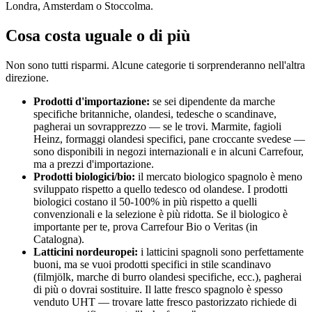
Londra, Amsterdam o Stoccolma.
Cosa costa uguale o di più
Non sono tutti risparmi. Alcune categorie ti sorprenderanno nell'altra
direzione.
Prodotti d'importazione:
se sei dipendente da marche
specifiche britanniche, olandesi, tedesche o scandinave,
pagherai un sovrapprezzo — se le trovi. Marmite, fagioli
Heinz, formaggi olandesi specifici, pane croccante svedese —
sono disponibili in negozi internazionali e in alcuni Carrefour,
ma a prezzi d'importazione.
Prodotti biologici/bio:
il mercato biologico spagnolo è meno
sviluppato rispetto a quello tedesco od olandese. I prodotti
biologici costano il 50-100% in più rispetto a quelli
convenzionali e la selezione è più ridotta. Se il biologico è
importante per te, prova Carrefour Bio o Veritas (in
Catalogna).
Latticini nordeuropei:
i latticini spagnoli sono perfettamente
buoni, ma se vuoi prodotti specifici in stile scandinavo
(filmjölk, marche di burro olandesi specifiche, ecc.), pagherai
di più o dovrai sostituire. Il latte fresco spagnolo è spesso
venduto UHT — trovare latte fresco pastorizzato richiede di