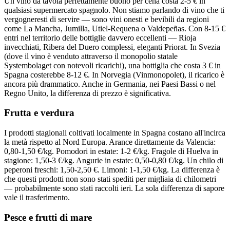
Un vino da tavola perfettamente buono per cena costa 2-5 € in
qualsiasi supermercato spagnolo. Non stiamo parlando di vino che ti
vergogneresti di servire — sono vini onesti e bevibili da regioni
come La Mancha, Jumilla, Utiel-Requena o Valdepeñas. Con 8-15 €
entri nel territorio delle bottiglie davvero eccellenti — Rioja
invecchiati, Ribera del Duero complessi, eleganti Priorat. In Svezia
(dove il vino è venduto attraverso il monopolio statale
Systembolaget con notevoli ricarichi), una bottiglia che costa 3 € in
Spagna costerebbe 8-12 €. In Norvegia (Vinmonopolet), il ricarico è
ancora più drammatico. Anche in Germania, nei Paesi Bassi o nel
Regno Unito, la differenza di prezzo è significativa.
Frutta e verdura
I prodotti stagionali coltivati localmente in Spagna costano all'incirca
la metà rispetto al Nord Europa. Arance direttamente da Valencia:
0,80-1,50 €/kg. Pomodori in estate: 1-2 €/kg. Fragole di Huelva in
stagione: 1,50-3 €/kg. Angurie in estate: 0,50-0,80 €/kg. Un chilo di
peperoni freschi: 1,50-2,50 €. Limoni: 1-1,50 €/kg. La differenza è
che questi prodotti non sono stati spediti per migliaia di chilometri
— probabilmente sono stati raccolti ieri. La sola differenza di sapore
vale il trasferimento.
Pesce e frutti di mare