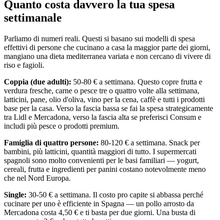
Quanto costa davvero la tua spesa
settimanale
Parliamo di numeri reali. Questi si basano sui modelli di spesa
effettivi di persone che cucinano a casa la maggior parte dei giorni,
mangiano una dieta mediterranea variata e non cercano di vivere di
riso e fagioli.
Coppia (due adulti):
50-80 € a settimana. Questo copre frutta e
verdura fresche, carne o pesce tre o quattro volte alla settimana,
latticini, pane, olio d'oliva, vino per la cena, caffè e tutti i prodotti
base per la casa. Verso la fascia bassa se fai la spesa strategicamente
tra Lidl e Mercadona, verso la fascia alta se preferisci Consum e
includi più pesce o prodotti premium.
Famiglia di quattro persone:
80-120 € a settimana. Snack per
bambini, più latticini, quantità maggiori di tutto. I supermercati
spagnoli sono molto convenienti per le basi familiari — yogurt,
cereali, frutta e ingredienti per panini costano notevolmente meno
che nel Nord Europa.
Single:
30-50 € a settimana. Il costo pro capite si abbassa perché
cucinare per uno è efficiente in Spagna — un pollo arrosto da
Mercadona costa 4,50 € e ti basta per due giorni. Una busta di