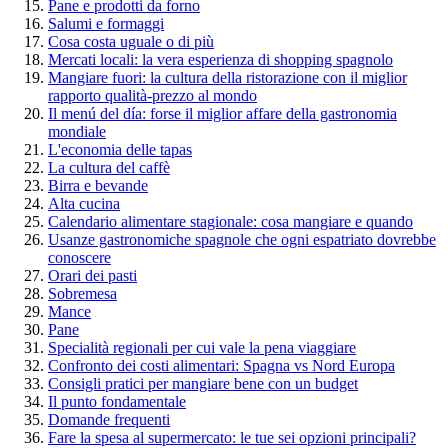
Pane e prodotti da forno
Salumi e formaggi
Cosa costa uguale o di più
Mercati locali: la vera esperienza di shopping spagnolo
Mangiare fuori: la cultura della ristorazione con il miglior
rapporto qualità-prezzo al mondo
Il menú del día: forse il miglior affare della gastronomia
mondiale
L'economia delle tapas
La cultura del caffè
Birra e bevande
Alta cucina
Calendario alimentare stagionale: cosa mangiare e quando
Usanze gastronomiche spagnole che ogni espatriato dovrebbe
conoscere
Orari dei pasti
Sobremesa
Mance
Pane
Specialità regionali per cui vale la pena viaggiare
Confronto dei costi alimentari: Spagna vs Nord Europa
Consigli pratici per mangiare bene con un budget
Il punto fondamentale
Domande frequenti
Fare la spesa al supermercato: le tue sei opzioni principali?