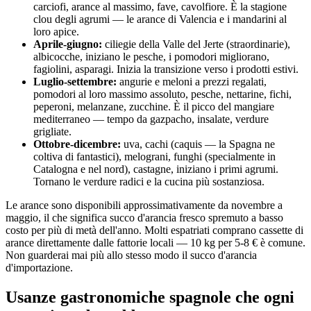
carciofi, arance al massimo, fave, cavolfiore. È la stagione
clou degli agrumi — le arance di Valencia e i mandarini al
loro apice.
Aprile-giugno:
ciliegie della Valle del Jerte (straordinarie),
albicocche, iniziano le pesche, i pomodori migliorano,
fagiolini, asparagi. Inizia la transizione verso i prodotti estivi.
Luglio-settembre:
angurie e meloni a prezzi regalati,
pomodori al loro massimo assoluto, pesche, nettarine, fichi,
peperoni, melanzane, zucchine. È il picco del mangiare
mediterraneo — tempo da gazpacho, insalate, verdure
grigliate.
Ottobre-dicembre:
uva, cachi (caquis — la Spagna ne
coltiva di fantastici), melograni, funghi (specialmente in
Catalogna e nel nord), castagne, iniziano i primi agrumi.
Tornano le verdure radici e la cucina più sostanziosa.
Le arance sono disponibili approssimativamente da novembre a
maggio, il che significa succo d'arancia fresco spremuto a basso
costo per più di metà dell'anno. Molti espatriati comprano cassette di
arance direttamente dalle fattorie locali — 10 kg per 5-8 € è comune.
Non guarderai mai più allo stesso modo il succo d'arancia
d'importazione.
Usanze gastronomiche spagnole che ogni