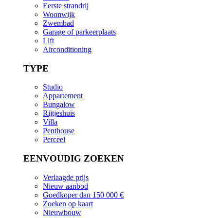
Eerste strandrij
Woonwijk
Zwembad
Garage of parkeerplaats
Lift
Airconditioning
TYPE
Studio
Appartement
Bungalow
Rijtjeshuis
Villa
Penthouse
Perceel
EENVOUDIG ZOEKEN
Verlaagde prijs
Nieuw aanbod
Goedkoper dan 150 000 €
Zoeken op kaart
Nieuwbouw