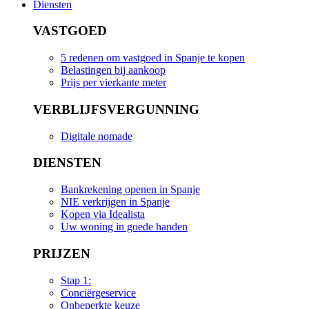
Diensten
VASTGOED
5 redenen om vastgoed in Spanje te kopen
Belastingen bij aankoop
Prijs per vierkante meter
VERBLIJFSVERGUNNING
Digitale nomade
DIENSTEN
Bankrekening openen in Spanje
NIE verkrijgen in Spanje
Kopen via Idealista
Uw woning in goede handen
PRIJZEN
Stap 1:
Conciërgeservice
Onbeperkte keuze