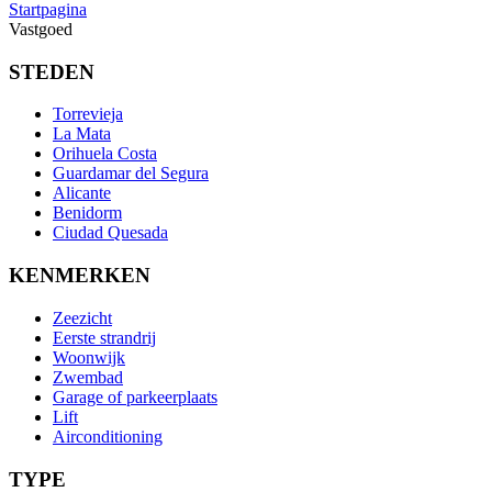
Startpagina
Vastgoed
STEDEN
Torrevieja
La Mata
Orihuela Costa
Guardamar del Segura
Alicante
Benidorm
Ciudad Quesada
KENMERKEN
Zeezicht
Eerste strandrij
Woonwijk
Zwembad
Garage of parkeerplaats
Lift
Airconditioning
TYPE