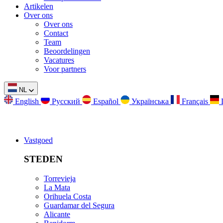
Artikelen
Over ons
Over ons
Contact
Team
Beoordelingen
Vacatures
Voor partners
NL
English
Русский
Español
Українська
Français
Vastgoed
STEDEN
Torrevieja
La Mata
Orihuela Costa
Guardamar del Segura
Alicante