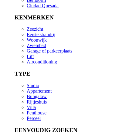
Benidorm
Ciudad Quesada
KENMERKEN
Zeezicht
Eerste strandrij
Woonwijk
Zwembad
Garage of parkeerplaats
Lift
Airconditioning
TYPE
Studio
Appartement
Bungalow
Rijtjeshuis
Villa
Penthouse
Perceel
EENVOUDIG ZOEKEN