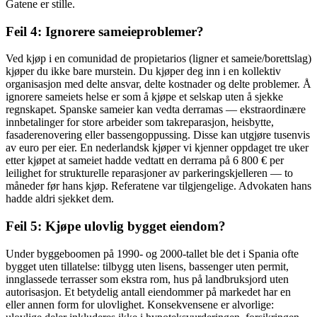
Gatene er stille.
Feil 4: Ignorere sameieproblemer?
Ved kjøp i en comunidad de propietarios (ligner et sameie/borettslag)
kjøper du ikke bare murstein. Du kjøper deg inn i en kollektiv
organisasjon med delte ansvar, delte kostnader og delte problemer. Å
ignorere sameiets helse er som å kjøpe et selskap uten å sjekke
regnskapet. Spanske sameier kan vedta derramas — ekstraordinære
innbetalinger for store arbeider som takreparasjon, heisbytte,
fasaderenovering eller bassengoppussing. Disse kan utgjøre tusenvis
av euro per eier. En nederlandsk kjøper vi kjenner oppdaget tre uker
etter kjøpet at sameiet hadde vedtatt en derrama på 6 800 € per
leilighet for strukturelle reparasjoner av parkeringskjelleren — to
måneder før hans kjøp. Referatene var tilgjengelige. Advokaten hans
hadde aldri sjekket dem.
Feil 5: Kjøpe ulovlig bygget eiendom?
Under byggeboomen på 1990- og 2000-tallet ble det i Spania ofte
bygget uten tillatelse: tilbygg uten lisens, bassenger uten permit,
innglassede terrasser som ekstra rom, hus på landbruksjord uten
autorisasjon. Et betydelig antall eiendommer på markedet har en
eller annen form for ulovlighet. Konsekvensene er alvorlige: