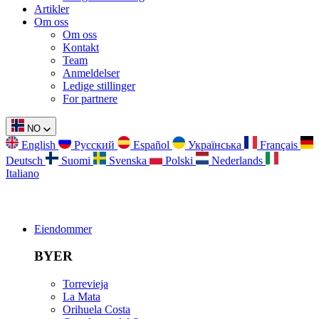
Artikler
Om oss
Om oss
Kontakt
Team
Anmeldelser
Ledige stillinger
For partnere
NO
English
Русский
Español
Українська
Français
Deutsch
Suomi
Svenska
Polski
Nederlands
Italiano
Eiendommer
BYER
Torrevieja
La Mata
Orihuela Costa