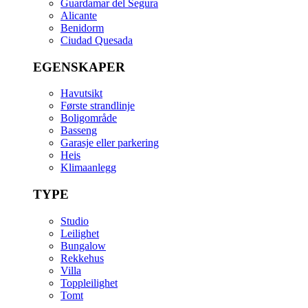
Guardamar del Segura
Alicante
Benidorm
Ciudad Quesada
EGENSKAPER
Havutsikt
Første strandlinje
Boligområde
Basseng
Garasje eller parkering
Heis
Klimaanlegg
TYPE
Studio
Leilighet
Bungalow
Rekkehus
Villa
Toppleilighet
Tomt