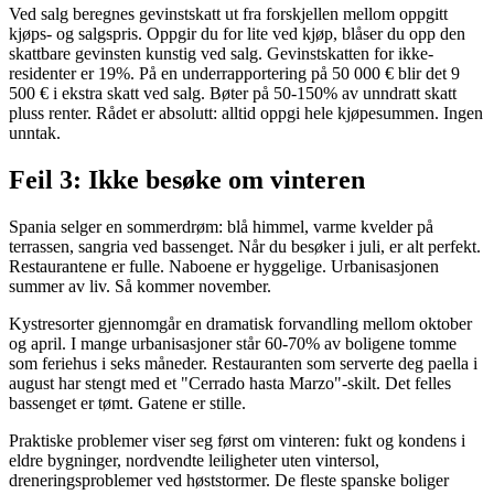
Ved salg beregnes gevinstskatt ut fra forskjellen mellom oppgitt
kjøps- og salgspris. Oppgir du for lite ved kjøp, blåser du opp den
skattbare gevinsten kunstig ved salg. Gevinstskatten for ikke-
residenter er 19%. På en underrapportering på 50 000 € blir det 9
500 € i ekstra skatt ved salg. Bøter på 50-150% av unndratt skatt
pluss renter. Rådet er absolutt: alltid oppgi hele kjøpesummen. Ingen
unntak.
Feil 3: Ikke besøke om vinteren
Spania selger en sommerdrøm: blå himmel, varme kvelder på
terrassen, sangria ved bassenget. Når du besøker i juli, er alt perfekt.
Restaurantene er fulle. Naboene er hyggelige. Urbanisasjonen
summer av liv. Så kommer november.
Kystresorter gjennomgår en dramatisk forvandling mellom oktober
og april. I mange urbanisasjoner står 60-70% av boligene tomme
som feriehus i seks måneder. Restauranten som serverte deg paella i
august har stengt med et "Cerrado hasta Marzo"-skilt. Det felles
bassenget er tømt. Gatene er stille.
Praktiske problemer viser seg først om vinteren: fukt og kondens i
eldre bygninger, nordvendte leiligheter uten vintersol,
dreneringsproblemer ved høststormer. De fleste spanske boliger