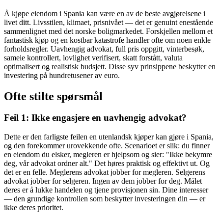
Å kjøpe eiendom i Spania kan være en av de beste avgjørelsene i
livet ditt. Livsstilen, klimaet, prisnivået — det er genuint enestående
sammenlignet med det norske boligmarkedet. Forskjellen mellom et
fantastisk kjøp og en kostbar katastrofe handler ofte om noen enkle
forholdsregler. Uavhengig advokat, full pris oppgitt, vinterbesøk,
sameie kontrollert, lovlighet verifisert, skatt forstått, valuta
optimalisert og realistisk budsjett. Disse syv prinsippene beskytter en
investering på hundretusener av euro.
Ofte stilte spørsmål
Feil 1: Ikke engasjere en uavhengig advokat?
Dette er den farligste feilen en utenlandsk kjøper kan gjøre i Spania,
og den forekommer urovekkende ofte. Scenarioet er slik: du finner
en eiendom du elsker, megleren er hjelpsom og sier: "Ikke bekymre
deg, vår advokat ordner alt." Det høres praktisk og effektivt ut. Og
det er en felle. Meglerens advokat jobber for megleren. Selgerens
advokat jobber for selgeren. Ingen av dem jobber for deg. Målet
deres er å lukke handelen og tjene provisjonen sin. Dine interesser
— den grundige kontrollen som beskytter investeringen din — er
ikke deres prioritet.