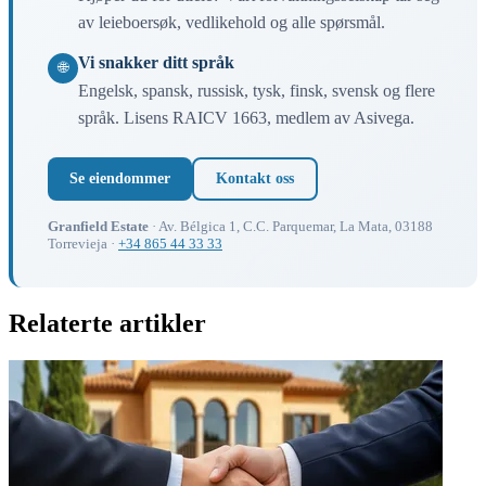
av leieboersøk, vedlikehold og alle spørsmål.
Vi snakker ditt språk
🌐
Engelsk, spansk, russisk, tysk, finsk, svensk og flere
språk. Lisens RAICV 1663, medlem av Asivega.
Se eiendommer
Kontakt oss
Granfield Estate
· Av. Bélgica 1, C.C. Parquemar, La Mata, 03188
Torrevieja ·
+34 865 44 33 33
Relaterte artikler