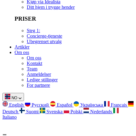
Kjøp via Idealista
Ditt hjem i trygge hender
PRISER
Steg 1:
Concierge-tjeneste
Ubegrenset utvalg
Artikler
Om oss
Om oss
Kontakt
Team
Anmeldelser
Ledige stillinger
For partnere
NO
English
Русский
Español
Українська
Français
Deutsch
Suomi
Svenska
Polski
Nederlands
Italiano