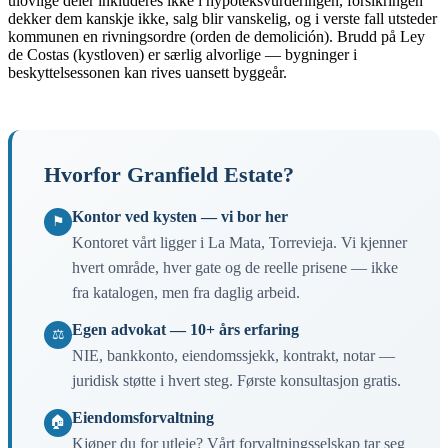
ulovlige deler inkluderes ikke i hypoteksvurderingen, forsikringen
dekker dem kanskje ikke, salg blir vanskelig, og i verste fall utsteder
kommunen en rivningsordre (orden de demolición). Brudd på Ley
de Costas (kystloven) er særlig alvorlige — bygninger i
beskyttelsessonen kan rives uansett byggeår.
Hvorfor Granfield Estate?
Kontor ved kysten — vi bor her
⚑
Kontoret vårt ligger i La Mata, Torrevieja. Vi kjenner
hvert område, hver gate og de reelle prisene — ikke
fra katalogen, men fra daglig arbeid.
Egen advokat — 10+ års erfaring
⚖
NIE, bankkonto, eiendomssjekk, kontrakt, notar —
juridisk støtte i hvert steg. Første konsultasjon gratis.
Eiendomsforvaltning
🏠
Kjøper du for utleie? Vårt forvaltningsselskap tar seg