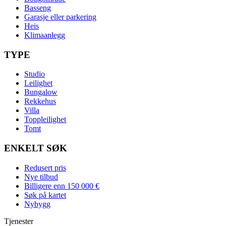
Basseng
Garasje eller parkering
Heis
Klimaanlegg
TYPE
Studio
Leilighet
Bungalow
Rekkehus
Villa
Toppleilighet
Tomt
ENKELT SØK
Redusert pris
Nye tilbud
Billigere enn 150 000 €
Søk på kartet
Nybygg
Tjenester