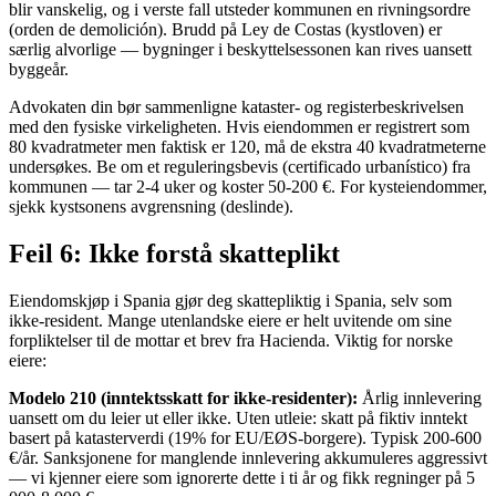
blir vanskelig, og i verste fall utsteder kommunen en rivningsordre
(orden de demolición). Brudd på Ley de Costas (kystloven) er
særlig alvorlige — bygninger i beskyttelsessonen kan rives uansett
byggeår.
Advokaten din bør sammenligne kataster- og registerbeskrivelsen
med den fysiske virkeligheten. Hvis eiendommen er registrert som
80 kvadratmeter men faktisk er 120, må de ekstra 40 kvadratmeterne
undersøkes. Be om et reguleringsbevis (certificado urbanístico) fra
kommunen — tar 2-4 uker og koster 50-200 €. For kysteiendommer,
sjekk kystsonens avgrensning (deslinde).
Feil 6: Ikke forstå skatteplikt
Eiendomskjøp i Spania gjør deg skattepliktig i Spania, selv som
ikke-resident. Mange utenlandske eiere er helt uvitende om sine
forpliktelser til de mottar et brev fra Hacienda. Viktig for norske
eiere:
Modelo 210 (inntektsskatt for ikke-residenter):
Årlig innlevering
uansett om du leier ut eller ikke. Uten utleie: skatt på fiktiv inntekt
basert på katasterverdi (19% for EU/EØS-borgere). Typisk 200-600
€/år. Sanksjonene for manglende innlevering akkumuleres aggressivt
— vi kjenner eiere som ignorerte dette i ti år og fikk regninger på 5