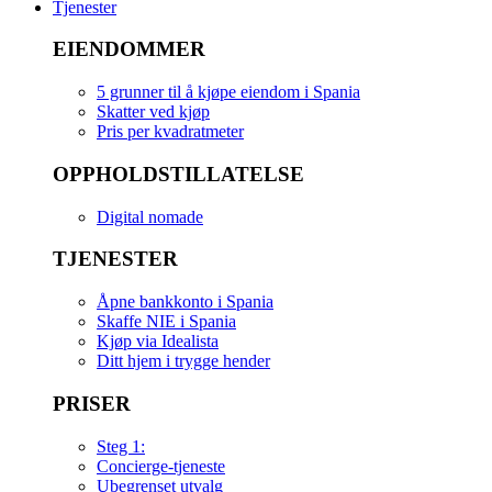
Tjenester
EIENDOMMER
5 grunner til å kjøpe eiendom i Spania
Skatter ved kjøp
Pris per kvadratmeter
OPPHOLDSTILLATELSE
Digital nomade
TJENESTER
Åpne bankkonto i Spania
Skaffe NIE i Spania
Kjøp via Idealista
Ditt hjem i trygge hender
PRISER
Steg 1:
Concierge-tjeneste
Ubegrenset utvalg