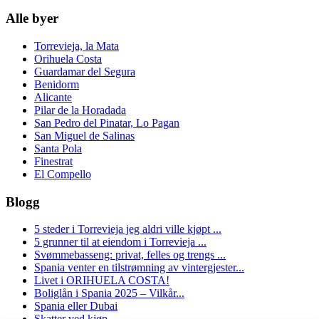
Alle byer
Torrevieja, la Mata
Orihuela Costa
Guardamar del Segura
Benidorm
Alicante
Pilar de la Horadada
San Pedro del Pinatar, Lo Pagan
San Miguel de Salinas
Santa Pola
Finestrat
El Compello
Blogg
5 steder i Torrevieja jeg aldri ville kjøpt ...
5 grunner til at eiendom i Torrevieja ...
Svømmebasseng: privat, felles og trengs ...
Spania venter en tilstrømning av vintergjester...
Livet i ORIHUELA COSTA!
Boliglån i Spania 2025 – Vilkår...
Spania eller Dubai
Skatter ved kjøp