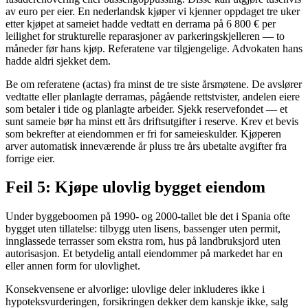
av euro per eier. En nederlandsk kjøper vi kjenner oppdaget tre uker
etter kjøpet at sameiet hadde vedtatt en derrama på 6 800 € per
leilighet for strukturelle reparasjoner av parkeringskjelleren — to
måneder før hans kjøp. Referatene var tilgjengelige. Advokaten hans
hadde aldri sjekket dem.
Be om referatene (actas) fra minst de tre siste årsmøtene. De avslører
vedtatte eller planlagte derramas, pågående rettstvister, andelen eiere
som betaler i tide og planlagte arbeider. Sjekk reservefondet — et
sunt sameie bør ha minst ett års driftsutgifter i reserve. Krev et bevis
som bekrefter at eiendommen er fri for sameieskulder. Kjøperen
arver automatisk inneværende år pluss tre års ubetalte avgifter fra
forrige eier.
Feil 5: Kjøpe ulovlig bygget eiendom
Under byggeboomen på 1990- og 2000-tallet ble det i Spania ofte
bygget uten tillatelse: tilbygg uten lisens, bassenger uten permit,
innglassede terrasser som ekstra rom, hus på landbruksjord uten
autorisasjon. Et betydelig antall eiendommer på markedet har en
eller annen form for ulovlighet.
Konsekvensene er alvorlige: ulovlige deler inkluderes ikke i
hypoteksvurderingen, forsikringen dekker dem kanskje ikke, salg