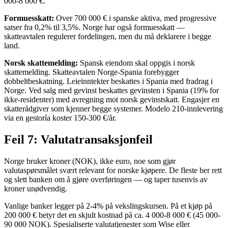
000-8 000 €.
Formuesskatt:
Over 700 000 € i spanske aktiva, med progressive
satser fra 0,2% til 3,5%. Norge har også formuesskatt —
skatteavtalen regulerer fordelingen, men du må deklarere i begge
land.
Norsk skattemelding:
Spansk eiendom skal oppgis i norsk
skattemelding. Skatteavtalen Norge-Spania forebygger
dobbeltbeskatning. Leieinntekter beskattes i Spania med fradrag i
Norge. Ved salg med gevinst beskattes gevinsten i Spania (19% for
ikke-residenter) med avregning mot norsk gevinstskatt. Engasjer en
skatterådgiver som kjenner begge systemer. Modelo 210-innlevering
via en gestoría koster 150-300 €/år.
Feil 7: Valutatransaksjonfeil
Norge bruker kroner (NOK), ikke euro, noe som gjør
valutaspørsmålet svært relevant for norske kjøpere. De fleste ber rett
og slett banken om å gjøre overføringen — og taper tusenvis av
kroner unødvendig.
Vanlige banker legger på 2-4% på vekslingskursen. På et kjøp på
200 000 € betyr det en skjult kostnad på ca. 4 000-8 000 € (45 000-
90 000 NOK). Spesialiserte valutatjenester som Wise eller