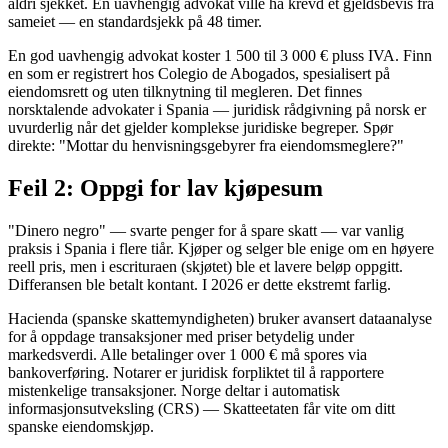
aldri sjekket. En uavhengig advokat ville ha krevd et gjeldsbevis fra
sameiet — en standardsjekk på 48 timer.
En god uavhengig advokat koster 1 500 til 3 000 € pluss IVA. Finn
en som er registrert hos Colegio de Abogados, spesialisert på
eiendomsrett og uten tilknytning til megleren. Det finnes
norsktalende advokater i Spania — juridisk rådgivning på norsk er
uvurderlig når det gjelder komplekse juridiske begreper. Spør
direkte: "Mottar du henvisningsgebyrer fra eiendomsmeglere?"
Feil 2: Oppgi for lav kjøpesum
"Dinero negro" — svarte penger for å spare skatt — var vanlig
praksis i Spania i flere tiår. Kjøper og selger ble enige om en høyere
reell pris, men i escrituraen (skjøtet) ble et lavere beløp oppgitt.
Differansen ble betalt kontant. I 2026 er dette ekstremt farlig.
Hacienda (spanske skattemyndigheten) bruker avansert dataanalyse
for å oppdage transaksjoner med priser betydelig under
markedsverdi. Alle betalinger over 1 000 € må spores via
bankoverføring. Notarer er juridisk forpliktet til å rapportere
mistenkelige transaksjoner. Norge deltar i automatisk
informasjonsutveksling (CRS) — Skatteetaten får vite om ditt
spanske eiendomskjøp.