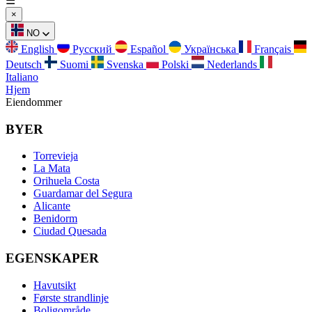
☰
×
NO
English
Русский
Español
Українська
Français
Deutsch
Suomi
Svenska
Polski
Nederlands
Italiano
Hjem
Eiendommer
BYER
Torrevieja
La Mata
Orihuela Costa
Guardamar del Segura
Alicante
Benidorm
Ciudad Quesada
EGENSKAPER
Havutsikt
Første strandlinje
Boligområde