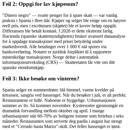
Feil 2: Oppgi for lav kjøpesum?
"Dinero negro" — svarte penger for å spare skatt — var vanlig
praksis i Spania i flere tiår. Kjøper og selger ble enige om en høyere
reell pris, men i escrituraen (skjøtet) ble et lavere beløp oppgitt.
Differansen ble betalt kontant. I 2026 er dette ekstremt farlig.
Hacienda (spanske skattemyndigheten) bruker avansert dataanalyse
for å oppdage transaksjoner med priser betydelig under
markedsverdi. Alle betalinger over 1 000 € må spores via
bankoverføring. Notarer er juridisk forpliktet til å rapportere
mistenkelige transaksjoner. Norge deltar i automatisk
informasjonsutveksling (CRS) — Skatteetaten får vite om ditt
spanske eiendomskjøp.
Feil 3: Ikke besøke om vinteren?
Spania selger en sommerdrøm: blå himmel, varme kvelder på
terrassen, sangria ved bassenget. Når du besøker i juli, er alt perfekt.
Restaurantene er fulle. Naboene er hyggelige. Urbanisasjonen
summer av liv. Så kommer november. Kystresorter gjennomgår en
dramatisk forvandling mellom oktober og april. I mange
urbanisasjoner står 60-70% av boligene tomme som feriehus i seks
måneder. Restauranten som serverte deg paella i august har stengt
med et "Cerrado hasta Marzo"-skilt. Det felles bassenget er tømt.