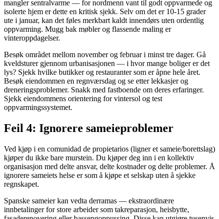
mangler sentralvarme — for nordmenn vant til godt oppvarmede og
isolerte hjem er dette en kritisk sjekk. Selv om det er 10-15 grader
ute i januar, kan det føles merkbart kaldt innendørs uten ordentlig
oppvarming. Mugg bak møbler og flassende maling er
vinteroppdagelser.
Besøk området mellom november og februar i minst tre dager. Gå
kveldsturer gjennom urbanisasjonen — i hvor mange boliger er det
lys? Sjekk hvilke butikker og restauranter som er åpne hele året.
Besøk eiendommen en regnværsdag og se etter lekkasjer og
dreneringsproblemer. Snakk med fastboende om deres erfaringer.
Sjekk eiendommens orientering for vintersol og test
oppvarmingssystemet.
Feil 4: Ignorere sameieproblemer
Ved kjøp i en comunidad de propietarios (ligner et sameie/borettslag)
kjøper du ikke bare murstein. Du kjøper deg inn i en kollektiv
organisasjon med delte ansvar, delte kostnader og delte problemer. Å
ignorere sameiets helse er som å kjøpe et selskap uten å sjekke
regnskapet.
Spanske sameier kan vedta derramas — ekstraordinære
innbetalinger for store arbeider som takreparasjon, heisbytte,
fasaderenovering eller bassengoppussing. Disse kan utgjøre tusenvis