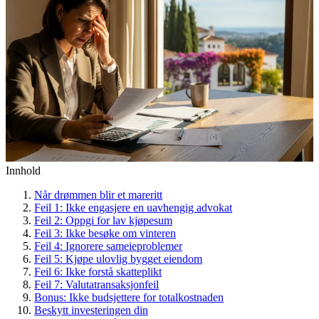
Innhold
Når drømmen blir et mareritt
Feil 1: Ikke engasjere en uavhengig advokat
Feil 2: Oppgi for lav kjøpesum
Feil 3: Ikke besøke om vinteren
Feil 4: Ignorere sameieproblemer
Feil 5: Kjøpe ulovlig bygget eiendom
Feil 6: Ikke forstå skatteplikt
Feil 7: Valutatransaksjonfeil
Bonus: Ikke budsjettere for totalkostnaden
Beskytt investeringen din