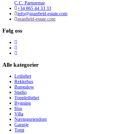
C.C. Parquemar
+34 865 44 33 33
info@granfield-estate.com
granfield-estate.com
Følg oss
Alle kategorier
Leilighet
Rekkehus
Bungalow
Studio
Toppleilighet
Bygning
Hus
Villa
Næringseiendom
Garasje
Tomt