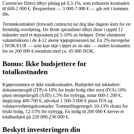
Currencies Direct tilbyr påslag på 0,3-1%, som reduserer kostnaden
til 600-2 000 €. Besparelsen — 3 000-7 000 € — går rett i lommen
din.
Terminkontrakter (forward contracts) lar deg låse dagens kurs for en
fremtidig overføring. De fleste spesialister tilbyr disse i opptil 12
måneder med et depositum på 5-10% av beløpet. Dette eliminerer
valutarisikoen i de 4-12 ukene kjøpsprosessen tar. En 2%-bevegelse
i NOK/EUR — som kan skje i løpet av en uke — endrer kostnaden
for en 200 000 €-eiendom med ca. 45 000 NOK.
Bonus: Ikke budsjettere for
totalkostnaden
Kjøpesummen er ikke totalkostnaden. Budsjettet må inkludere:
dokumentavgift (ITP) 6-10% for brukt bolig eller mva (IVA) 10%
pluss stempelavgift (AJD) 1,5% for nybygg, notar 600-1 200 €,
tinglysing 400-700 €, advokat 1 500-3 000 € pluss IVA og
valutaoverføringskostnader. Tommelfingerregel: 10-13% ekstra for
brukt bolig, 12-15% for nybygg. En bolig til 200 000 € krever et
totalbudsjett på 220 000-230 000 €.
Beskytt investeringen din