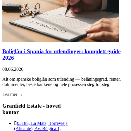
Boliglån i Spania for utlendinger: komplett guide
2026
08.06.2026
Alt om spanske boliglån som utlending — belåningsgrad, renter,
dokumenter, beste bankene og hele prosessen steg for steg.
Les mer →
Granfield Estate - hoved
kontor
03188, La Mata, Torrevieja
(Alicante), Av. Bélgica 1,