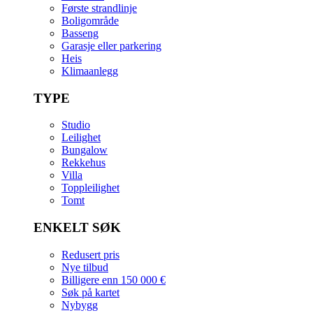
Første strandlinje
Boligområde
Basseng
Garasje eller parkering
Heis
Klimaanlegg
TYPE
Studio
Leilighet
Bungalow
Rekkehus
Villa
Toppleilighet
Tomt
ENKELT SØK
Redusert pris
Nye tilbud
Billigere enn 150 000 €
Søk på kartet
Nybygg