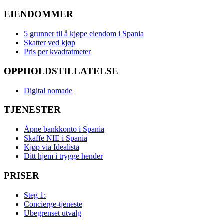
EIENDOMMER
5 grunner til å kjøpe eiendom i Spania
Skatter ved kjøp
Pris per kvadratmeter
OPPHOLDSTILLATELSE
Digital nomade
TJENESTER
Åpne bankkonto i Spania
Skaffe NIE i Spania
Kjøp via Idealista
Ditt hjem i trygge hender
PRISER
Steg 1:
Concierge-tjeneste
Ubegrenset utvalg