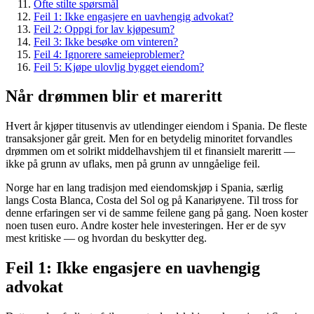
Ofte stilte spørsmål
Feil 1: Ikke engasjere en uavhengig advokat?
Feil 2: Oppgi for lav kjøpesum?
Feil 3: Ikke besøke om vinteren?
Feil 4: Ignorere sameieproblemer?
Feil 5: Kjøpe ulovlig bygget eiendom?
Når drømmen blir et mareritt
Hvert år kjøper titusenvis av utlendinger eiendom i Spania. De fleste
transaksjoner går greit. Men for en betydelig minoritet forvandles
drømmen om et solrikt middelhavshjem til et finansielt mareritt —
ikke på grunn av uflaks, men på grunn av unngåelige feil.
Norge har en lang tradisjon med eiendomskjøp i Spania, særlig
langs Costa Blanca, Costa del Sol og på Kanariøyene. Til tross for
denne erfaringen ser vi de samme feilene gang på gang. Noen koster
noen tusen euro. Andre koster hele investeringen. Her er de syv
mest kritiske — og hvordan du beskytter deg.
Feil 1: Ikke engasjere en uavhengig
advokat