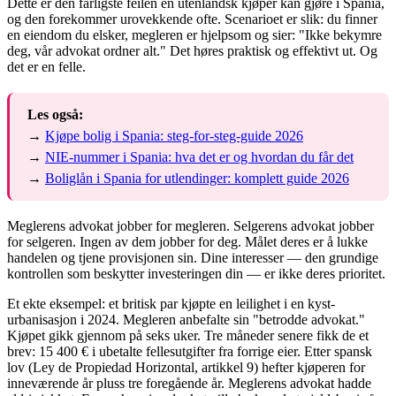
Dette er den farligste feilen en utenlandsk kjøper kan gjøre i Spania,
og den forekommer urovekkende ofte. Scenarioet er slik: du finner
en eiendom du elsker, megleren er hjelpsom og sier: "Ikke bekymre
deg, vår advokat ordner alt." Det høres praktisk og effektivt ut. Og
det er en felle.
Les også:
→
Kjøpe bolig i Spania: steg-for-steg-guide 2026
→
NIE-nummer i Spania: hva det er og hvordan du får det
→
Boliglån i Spania for utlendinger: komplett guide 2026
Meglerens advokat jobber for megleren. Selgerens advokat jobber
for selgeren. Ingen av dem jobber for deg. Målet deres er å lukke
handelen og tjene provisjonen sin. Dine interesser — den grundige
kontrollen som beskytter investeringen din — er ikke deres prioritet.
Et ekte eksempel: et britisk par kjøpte en leilighet i en kyst-
urbanisasjon i 2024. Megleren anbefalte sin "betrodde advokat."
Kjøpet gikk gjennom på seks uker. Tre måneder senere fikk de et
brev: 15 400 € i ubetalte fellesutgifter fra forrige eier. Etter spansk
lov (Ley de Propiedad Horizontal, artikkel 9) hefter kjøperen for
inneværende år pluss tre foregående år. Meglerens advokat hadde