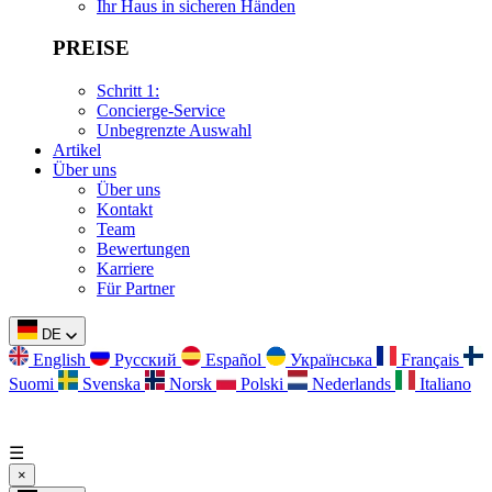
Ihr Haus in sicheren Händen
PREISE
Schritt 1:
Concierge-Service
Unbegrenzte Auswahl
Artikel
Über uns
Über uns
Kontakt
Team
Bewertungen
Karriere
Für Partner
DE
English
Русский
Español
Українська
Français
Suomi
Svenska
Norsk
Polski
Nederlands
Italiano
☰
×