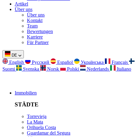
Artikel
Über uns
Über uns
Kontakt
Team
Bewertungen
Karriere
Für Partner
DE
English
Русский
Español
Українська
Français
Suomi
Svenska
Norsk
Polski
Nederlands
Italiano
Immobilien
STÄDTE
Torrevieja
La Mata
Orihuela Costa
Guardamar del Segura