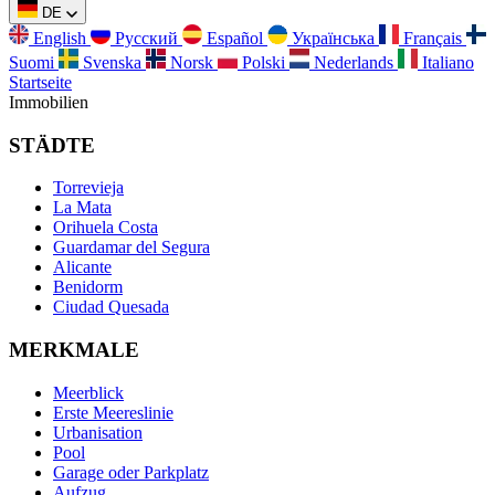
DE
English
Русский
Español
Українська
Français
Suomi
Svenska
Norsk
Polski
Nederlands
Italiano
Startseite
Immobilien
STÄDTE
Torrevieja
La Mata
Orihuela Costa
Guardamar del Segura
Alicante
Benidorm
Ciudad Quesada
MERKMALE
Meerblick
Erste Meereslinie
Urbanisation
Pool
Garage oder Parkplatz
Aufzug