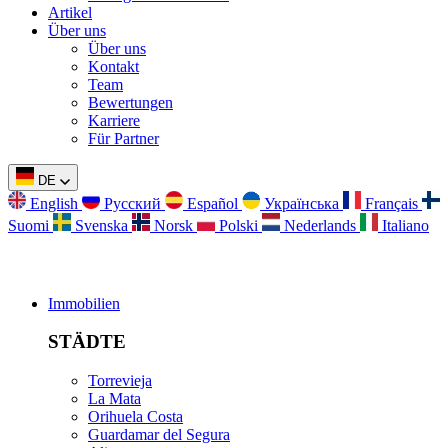
Artikel
Über uns
Über uns
Kontakt
Team
Bewertungen
Karriere
Für Partner
DE
English
Русский
Español
Українська
Français
Suomi
Svenska
Norsk
Polski
Nederlands
Italiano
Immobilien
STÄDTE
Torrevieja
La Mata
Orihuela Costa
Guardamar del Segura