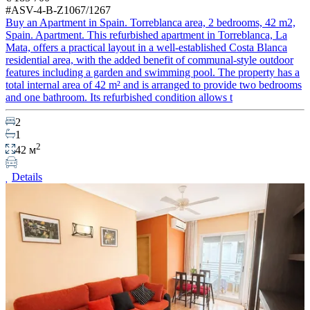
#ASV-4-B-Z1067/1267
Buy an Apartment in Spain. Torreblanca area, 2 bedrooms, 42 m2,
Spain. Apartment. This refurbished apartment in Torreblanca, La
Mata, offers a practical layout in a well-established Costa Blanca
residential area, with the added benefit of communal-style outdoor
features including a garden and swimming pool. The property has a
total internal area of 42 m² and is arranged to provide two bedrooms
and one bathroom. Its refurbished condition allows t
2
1
2
42 м
Details