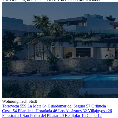
Wohnung nach Stadt
Torrevieja
559
La Mata
64
Guardamar del Segura
57
Orihuela
Costa
54
Pilar de la Horadada
46
Los Alcázares
32
Villajoyosa
26
Finestrat
21
San Pedro del Pinatar
20
Benijofar
16
Calpe
12