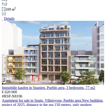
2
2
109 м
Details
Immobilie kaufen in Spanien. Pueblo area, 3 bedrooms, 77 m2
€ 620 000
#RSP-N8196
Apartment for sale in Spain. Villajoyosa, Pueblo area.New building,
project of 2025, distance to the sea 150 meters, only modern