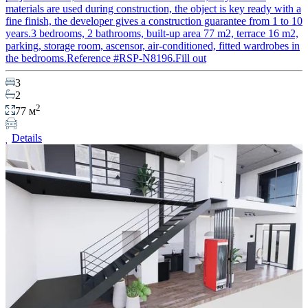
materials are used during construction, the object is key ready with a
fine finish, the developer gives a construction guarantee from 1 to 10
years.3 bedrooms, 2 bathrooms, built-up area 77 m2, terrace 16 m2,
parking, storage room, ascensor, air-conditioned, fitted wardrobes in
the bedrooms.Reference #RSP-N8196.Fill out
3
2
2
77 м
Details