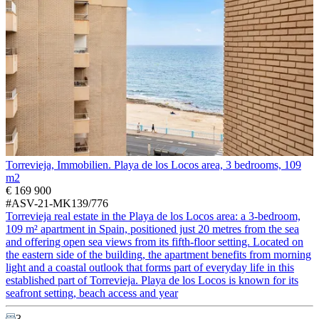
Torrevieja, Immobilien. Playa de los Locos area, 3 bedrooms, 109
m2
€ 169 900
#ASV-21-MK139/776
Torrevieja real estate in the Playa de los Locos area: a 3-bedroom,
109 m² apartment in Spain, positioned just 20 metres from the sea
and offering open sea views from its fifth-floor setting. Located on
the eastern side of the building, the apartment benefits from morning
light and a coastal outlook that forms part of everyday life in this
established part of Torrevieja. Playa de los Locos is known for its
seafront setting, beach access and year
3