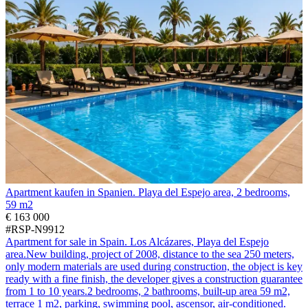
Apartment kaufen in Spanien. Playa del Espejo area, 2 bedrooms,
59 m2
€ 163 000
#RSP-N9912
Apartment for sale in Spain. Los Alcázares, Playa del Espejo
area.New building, project of 2008, distance to the sea 250 meters,
only modern materials are used during construction, the object is key
ready with a fine finish, the developer gives a construction guarantee
from 1 to 10 years.2 bedrooms, 2 bathrooms, built-up area 59 m2,
terrace 1 m2, parking, swimming pool, ascensor, air-conditioned.