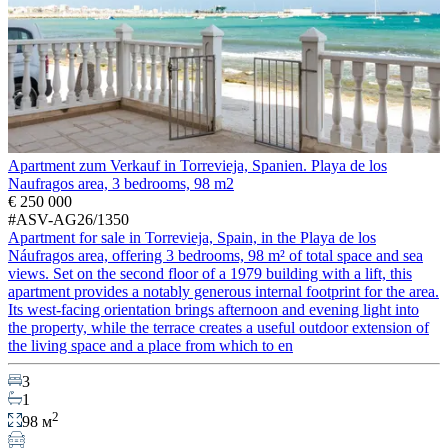
Apartment zum Verkauf in Torrevieja, Spanien. Playa de los
Naufragos area, 3 bedrooms, 98 m2
€ 250 000
#ASV-AG26/1350
Apartment for sale in Torrevieja, Spain, in the Playa de los
Náufragos area, offering 3 bedrooms, 98 m² of total space and sea
views. Set on the second floor of a 1979 building with a lift, this
apartment provides a notably generous internal footprint for the area.
Its west-facing orientation brings afternoon and evening light into
the property, while the terrace creates a useful outdoor extension of
the living space and a place from which to en
3
1
2
98 м