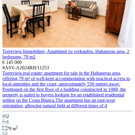
Torrevieja Immobilien, Apartment zu verkaufen. Habaneras area, 2
bedrooms, 79 m2
€ 145 000
#ASV-A2024RH/11253
Torrevieja real estate: apartment for sale in the Habaneras area,
offering 79 m² of well-kept accommodation with practical access to
local amenities and the coast, approximately 550 metres away.
Positioned on the first floor of a building constructed in 1988, the
property is suited to buyers looking for an established residential
setting on the Costa Blanca.The apartment has an east-west
orientation, allowing natural light at different times of d
2
1
2
79 м