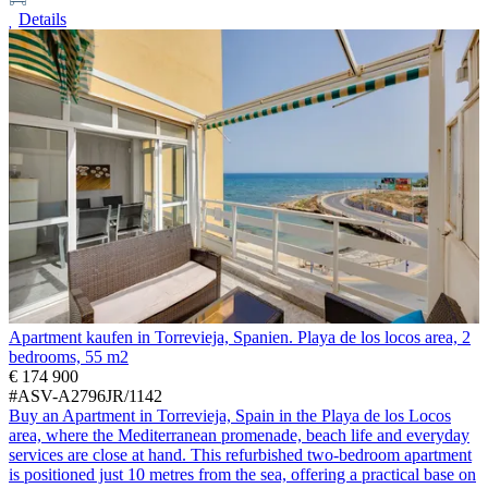
Details
Apartment kaufen in Torrevieja, Spanien. Playa de los locos area, 2
bedrooms, 55 m2
€ 174 900
#ASV-A2796JR/1142
Buy an Apartment in Torrevieja, Spain in the Playa de los Locos
area, where the Mediterranean promenade, beach life and everyday
services are close at hand. This refurbished two-bedroom apartment
is positioned just 10 metres from the sea, offering a practical base on