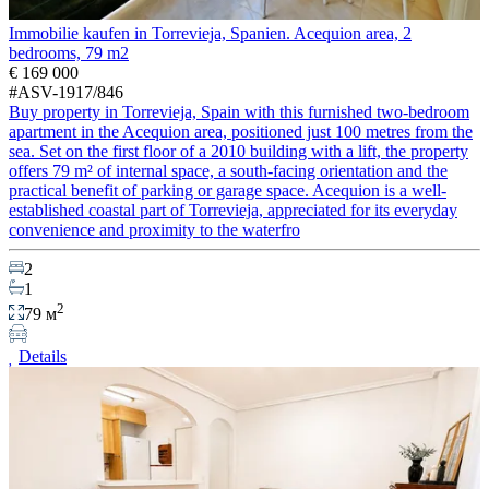
Immobilie kaufen in Torrevieja, Spanien. Acequion area, 2
bedrooms, 79 m2
€ 169 000
#ASV-1917/846
Buy property in Torrevieja, Spain with this furnished two-bedroom
apartment in the Acequion area, positioned just 100 metres from the
sea. Set on the first floor of a 2010 building with a lift, the property
offers 79 m² of internal space, a south-facing orientation and the
practical benefit of parking or garage space. Acequion is a well-
established coastal part of Torrevieja, appreciated for its everyday
convenience and proximity to the waterfro
2
1
2
79 м
Details