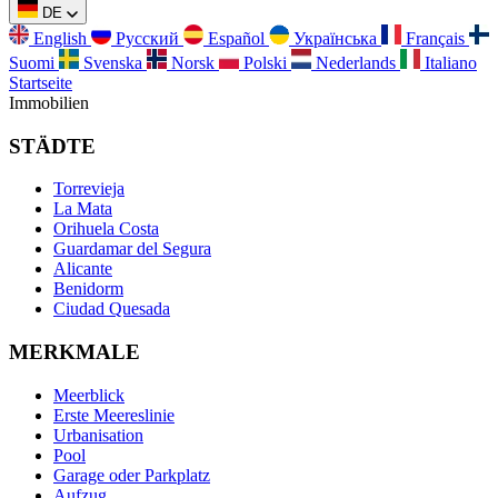
DE
English
Русский
Español
Українська
Français
Suomi
Svenska
Norsk
Polski
Nederlands
Italiano
Startseite
Immobilien
STÄDTE
Torrevieja
La Mata
Orihuela Costa
Guardamar del Segura
Alicante
Benidorm
Ciudad Quesada
MERKMALE
Meerblick
Erste Meereslinie
Urbanisation
Pool
Garage oder Parkplatz
Aufzug