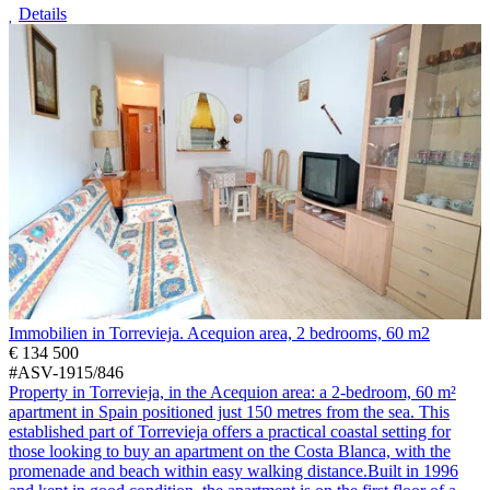
Details
Immobilien in Torrevieja. Acequion area, 2 bedrooms, 60 m2
€ 134 500
#ASV-1915/846
Property in Torrevieja, in the Acequion area: a 2-bedroom, 60 m²
apartment in Spain positioned just 150 metres from the sea. This
established part of Torrevieja offers a practical coastal setting for
those looking to buy an apartment on the Costa Blanca, with the
promenade and beach within easy walking distance.Built in 1996