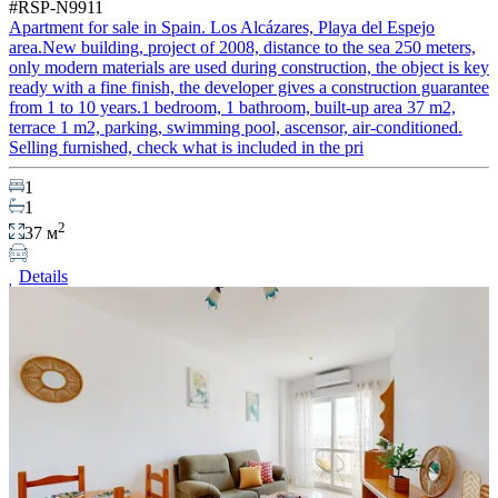
#RSP-N9911
Apartment for sale in Spain. Los Alcázares, Playa del Espejo
area.New building, project of 2008, distance to the sea 250 meters,
only modern materials are used during construction, the object is key
ready with a fine finish, the developer gives a construction guarantee
from 1 to 10 years.1 bedroom, 1 bathroom, built-up area 37 m2,
terrace 1 m2, parking, swimming pool, ascensor, air-conditioned.
Selling furnished, check what is included in the pri
1
1
2
37 м
Details