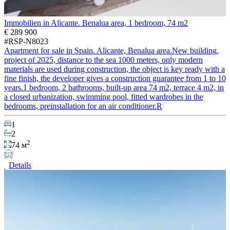
Immobilien in Alicante. Benalua area, 1 bedroom, 74 m2
€ 289 900
#RSP-N8023
Apartment for sale in Spain. Alicante, Benalua area.New building,
project of 2025, distance to the sea 1000 meters, only modern
materials are used during construction, the object is key ready with a
fine finish, the developer gives a construction guarantee from 1 to 10
years.1 bedroom, 2 bathrooms, built-up area 74 m2, terrace 4 m2, in
a closed urbanization, swimming pool, fitted wardrobes in the
bedrooms, preinstallation for an air conditioner.R
1
2
2
74 м
Details