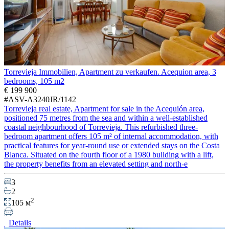
Torrevieja Immobilien, Apartment zu verkaufen. Acequion area, 3
bedrooms, 105 m2
€ 199 900
#ASV-A3240JR/1142
Torrevieja real estate, Apartment for sale in the Acequión area,
positioned 75 metres from the sea and within a well-established
coastal neighbourhood of Torrevieja. This refurbished three-
bedroom apartment offers 105 m² of internal accommodation, with
practical features for year-round use or extended stays on the Costa
Blanca. Situated on the fourth floor of a 1980 building with a lift,
the property benefits from an elevated setting and north-e
3
2
2
105 м
Details