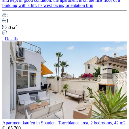
and kept in good condition, the apartment is on the first floor of a
building with a lift. Its west-facing orientation brin
2
1
2
60 м
Details
Apartment kaufen in Spanien. Torreblanca area, 2 bedrooms, 42 m2
€ 185 700