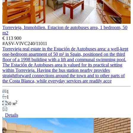
Torrevieja, Immobilien. Estacion de autobuses area, 1 bedroom, 50
m2
€ 113 900
#ASV-VIVC240/11011
Torrevieja real estate in the Estación de Autobuses area: a well-kept
one-bedroom apartment of 50 m² in Spain, positioned on the third
floor of a 1998 building with a lift and communal swimming pool.
The Estación de Autobuses area is valued for its practical setting
within Torrevieja. Having the bus station nearby provides
straightforward connections around the town and to other parts of
the Costa Blanca, while everyday services are readily acce
1
1
2
50 м
Details