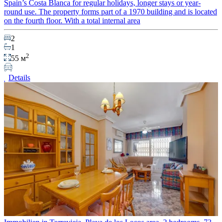
Spain’s Costa Blanca for regular holidays, longer stays or year-
round use. The property forms part of a 1970 building and is located
on the fourth floor. With a total internal area
2
1
2
55 м
Details