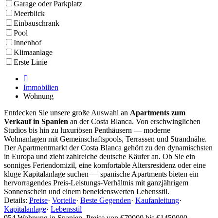
Garage oder Parkplatz
Meerblick
Einbauschrank
Pool
Innenhof
Klimaanlage
Erste Linie
Immobilien
Wohnung
Entdecken Sie unsere große Auswahl an
Apartments zum
Verkauf in Spanien
an der Costa Blanca. Von erschwinglichen
Studios bis hin zu luxuriösen Penthäusern — moderne
Wohnanlagen mit Gemeinschaftspools, Terrassen und Strandnähe.
Der Apartmentmarkt der Costa Blanca gehört zu den dynamischsten
in Europa und zieht zahlreiche deutsche Käufer an. Ob Sie ein
sonniges Feriendomizil, eine komfortable Altersresidenz oder eine
kluge Kapitalanlage suchen — spanische Apartments bieten ein
hervorragendes Preis-Leistungs-Verhältnis mit ganzjährigem
Sonnenschein und einem beneidenswerten Lebensstil.
Details:
Preise
·
Vorteile
·
Beste Gegenden
·
Kaufanleitung
·
Kapitalanlage
·
Lebensstil
954 Wohnung in Spanien. Preise von €79000 bis €1450000.