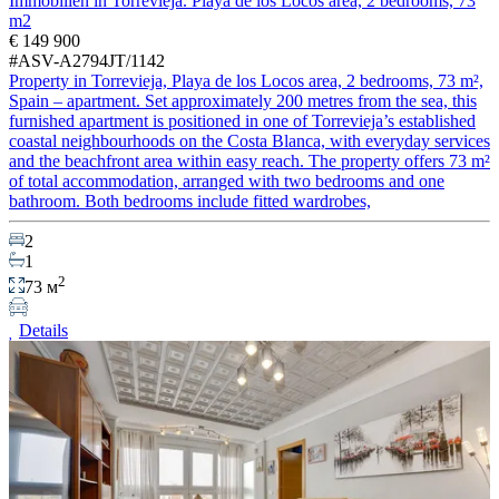
Immobilien in Torrevieja. Playa de los Locos area, 2 bedrooms, 73
m2
€ 149 900
#ASV-A2794JT/1142
Property in Torrevieja, Playa de los Locos area, 2 bedrooms, 73 m²,
Spain – apartment. Set approximately 200 metres from the sea, this
furnished apartment is positioned in one of Torrevieja’s established
coastal neighbourhoods on the Costa Blanca, with everyday services
and the beachfront area within easy reach. The property offers 73 m²
of total accommodation, arranged with two bedrooms and one
bathroom. Both bedrooms include fitted wardrobes,
2
1
2
73 м
Details