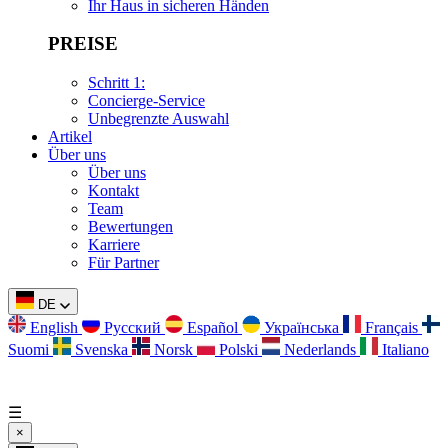
Ihr Haus in sicheren Händen
PREISE
Schritt 1:
Concierge-Service
Unbegrenzte Auswahl
Artikel
Über uns
Über uns
Kontakt
Team
Bewertungen
Karriere
Für Partner
DE
English
Русский
Español
Українська
Français
Suomi
Svenska
Norsk
Polski
Nederlands
Italiano
☰
×