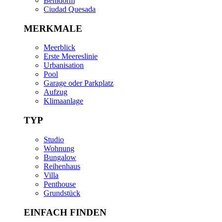
Benidorm
Ciudad Quesada
MERKMALE
Meerblick
Erste Meereslinie
Urbanisation
Pool
Garage oder Parkplatz
Aufzug
Klimaanlage
TYP
Studio
Wohnung
Bungalow
Reihenhaus
Villa
Penthouse
Grundstück
EINFACH FINDEN