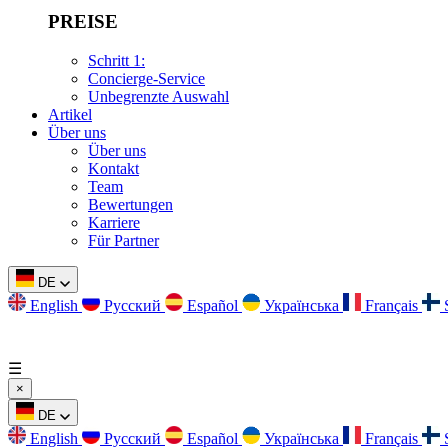
PREISE
Schritt 1:
Concierge-Service
Unbegrenzte Auswahl
Artikel
Über uns
Über uns
Kontakt
Team
Bewertungen
Karriere
Für Partner
DE
English
Русский
Español
Українська
Français
☰
×
DE
English
Русский
Español
Українська
Français