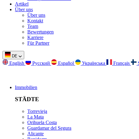
Artikel
Über uns
Über uns
Kontakt
Team
Bewertungen
Karriere
Für Partner
DE
English
Русский
Español
Українська
Français
Immobilien
STÄDTE
Torrevieja
La Mata
Orihuela Costa
Guardamar del Segura
Alicante