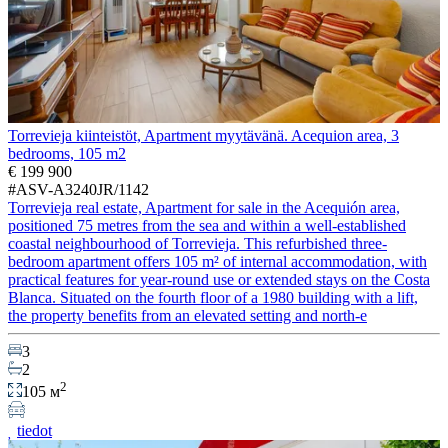
Torrevieja kiinteistöt, Apartment myytävänä. Acequion area, 3
bedrooms, 105 m2
€ 199 900
#ASV-A3240JR/1142
Torrevieja real estate, Apartment for sale in the Acequión area,
positioned 75 metres from the sea and within a well-established
coastal neighbourhood of Torrevieja. This refurbished three-
bedroom apartment offers 105 m² of internal accommodation, with
practical features for year-round use or extended stays on the Costa
Blanca. Situated on the fourth floor of a 1980 building with a lift,
the property benefits from an elevated setting and north-e
3
2
2
105 м
tiedot