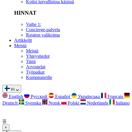
Kotisi turvallisissa käsissä
HINNAT
Vaihe 1:
Concierge-palvelu
Rajaton valikoima
Artikkelit
Meistä
Meistä
Yhteystiedot
Tiimi
Arvostelut
Työpaikat
Kumppaneille
FI
English
Русский
Español
Українська
Français
Deutsch
Svenska
Norsk
Polski
Nederlands
Italiano
☰
×