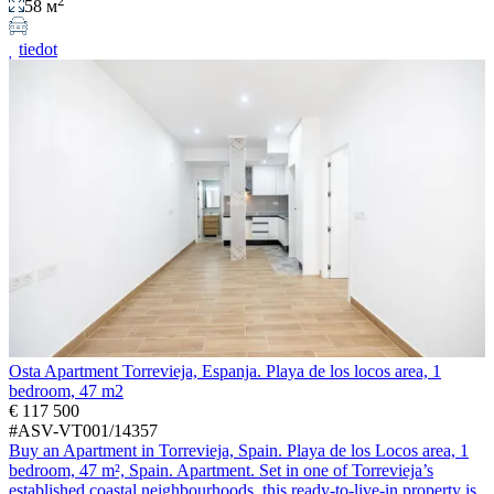
58 м
tiedot
Osta Apartment Torrevieja, Espanja. Playa de los locos area, 1
bedroom, 47 m2
€ 117 500
#ASV-VT001/14357
Buy an Apartment in Torrevieja, Spain. Playa de los Locos area, 1
bedroom, 47 m², Spain. Apartment. Set in one of Torrevieja’s
established coastal neighbourhoods, this ready-to-live-in property is