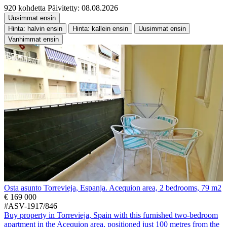
920 kohdetta
Päivitetty: 08.08.2026
Uusimmat ensin
Hinta: halvin ensin
Hinta: kallein ensin
Uusimmat ensin
Vanhimmat ensin
Osta asunto Torrevieja, Espanja. Acequion area, 2 bedrooms, 79 m2
€ 169 000
#ASV-1917/846
Buy property in Torrevieja, Spain with this furnished two-bedroom
apartment in the Acequion area, positioned just 100 metres from the