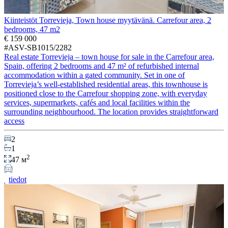
Kiinteistöt Torrevieja, Town house myytävänä. Carrefour area, 2
bedrooms, 47 m2
€ 159 000
#ASV-SB1015/2282
Real estate Torrevieja – town house for sale in the Carrefour area,
Spain, offering 2 bedrooms and 47 m² of refurbished internal
accommodation within a gated community. Set in one of
Torrevieja’s well-established residential areas, this townhouse is
positioned close to the Carrefour shopping zone, with everyday
services, supermarkets, cafés and local facilities within the
surrounding neighbourhood. The location provides straightforward
access
2
1
2
47 м
tiedot