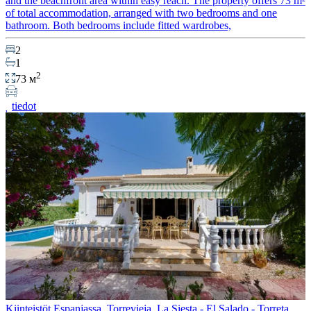
and the beachfront area within easy reach. The property offers 73 m²
of total accommodation, arranged with two bedrooms and one
bathroom. Both bedrooms include fitted wardrobes,
2
1
2
73 м
tiedot
Kiinteistöt Espanjassa, Torrevieja. La Siesta - El Salado - Torreta