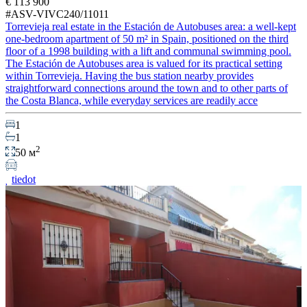
€ 113 900
#ASV-VIVC240/11011
Torrevieja real estate in the Estación de Autobuses area: a well-kept
one-bedroom apartment of 50 m² in Spain, positioned on the third
floor of a 1998 building with a lift and communal swimming pool.
The Estación de Autobuses area is valued for its practical setting
within Torrevieja. Having the bus station nearby provides
straightforward connections around the town and to other parts of
the Costa Blanca, while everyday services are readily acce
1
1
2
50 м
tiedot