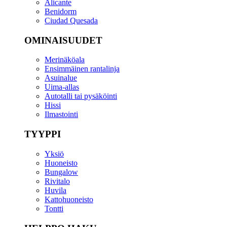
Alicante
Benidorm
Ciudad Quesada
OMINAISUUDET
Merinäköala
Ensimmäinen rantalinja
Asuinalue
Uima-allas
Autotalli tai pysäköinti
Hissi
Ilmastointi
TYYPPI
Yksiö
Huoneisto
Bungalow
Rivitalo
Huvila
Kattohuoneisto
Tontti