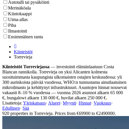
Autotalli tai pysäköinti
Merinäköala
Kiintokaappi
Uima-allas
Piha
Ilmastointi
Ensimmäinen ranta
Kiinteistöt
Torrevieja
Kiinteistöt Torreviejassa
— investointi elämänlaatuun Costa
Blancan rannikolla. Torrevieja on yksi Alicanten kolmesta
suosituimmasta kaupungista ulkomaisten ostajien keskuudessa: yli
300 aurinkoista päivää vuodessa, WHO:n tunnustama ainutlaatuinen
mikroilmasto ja kehittynyt infrastruktuuri. Asuntojen hinnat nousevat
vakaasti 8–10 % vuodessa — vuonna 2026 asunnot alkaen 65 000
€, bungalowt alkaen 130 000 €, huvilat alkaen 250 000 €.
Lisatietoja:
Yleiskatsaus
·
Alueet
·
Myynti
·
Hinnat
·
Vuokraus
·
Edullinen
·
Sää
920 properties in Torrevieja. Prices from €69900 to €2490000.