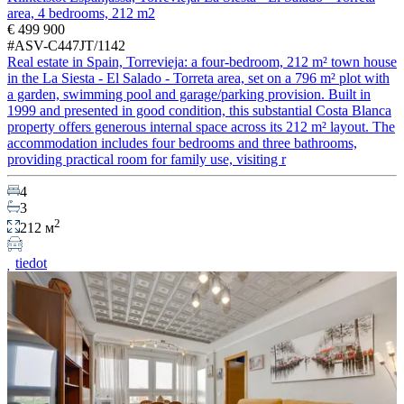
area, 4 bedrooms, 212 m2
€ 499 900
#ASV-C447JT/1142
Real estate in Spain, Torrevieja: a four-bedroom, 212 m² town house
in the La Siesta - El Salado - Torreta area, set on a 796 m² plot with
a garden, swimming pool and garage/parking provision. Built in
1999 and presented in good condition, this substantial Costa Blanca
property offers generous internal space across its 212 m² layout. The
accommodation includes four bedrooms and three bathrooms,
providing practical room for family use, visiting r
4
3
2
212 м
tiedot