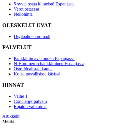
5 syytä ostaa kiinteistö Espanjasta
Verot ostaessa
Neliöhinta
OLESKELULUVAT
Digitaalinen nomadi
PALVELUT
Pankkitilin avaaminen Espanjassa
NIE-numeron hankkiminen Espanjassa
Osto Idealistan kautta
Kotisi turvallisissa käsissä
HINNAT
Vaihe 1:
Concierge-palvelu
Rajaton valikoima
Artikkelit
Meistä