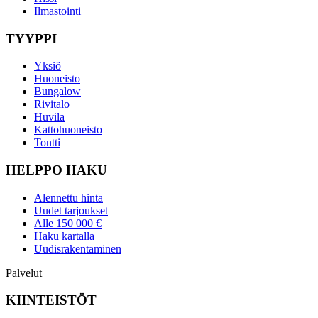
Ilmastointi
TYYPPI
Yksiö
Huoneisto
Bungalow
Rivitalo
Huvila
Kattohuoneisto
Tontti
HELPPO HAKU
Alennettu hinta
Uudet tarjoukset
Alle 150 000 €
Haku kartalla
Uudisrakentaminen
Palvelut
KIINTEISTÖT