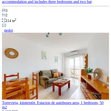
accommodation and includes three bedrooms and two bat
3
2
2
114 м
tiedot
Torrevieja, kiinteistöt. Estacion de autobuses area, 1 bedroom, 50
m2