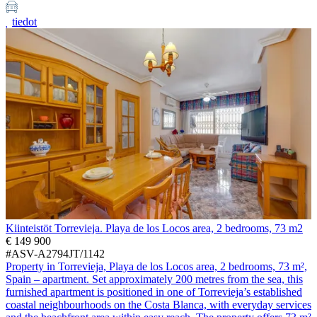
tiedot
Kiinteistöt Torrevieja. Playa de los Locos area, 2 bedrooms, 73 m2
€ 149 900
#ASV-A2794JT/1142
Property in Torrevieja, Playa de los Locos area, 2 bedrooms, 73 m²,
Spain – apartment. Set approximately 200 metres from the sea, this
furnished apartment is positioned in one of Torrevieja’s established
coastal neighbourhoods on the Costa Blanca, with everyday services