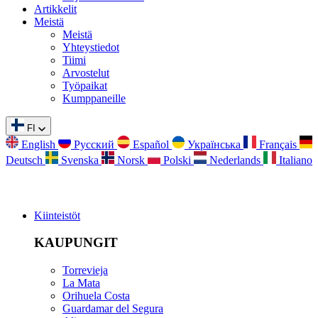
Artikkelit
Meistä
Meistä
Yhteystiedot
Tiimi
Arvostelut
Työpaikat
Kumppaneille
FI
English
Русский
Español
Українська
Français
Deutsch
Svenska
Norsk
Polski
Nederlands
Italiano
Kiinteistöt
KAUPUNGIT
Torrevieja
La Mata
Orihuela Costa
Guardamar del Segura