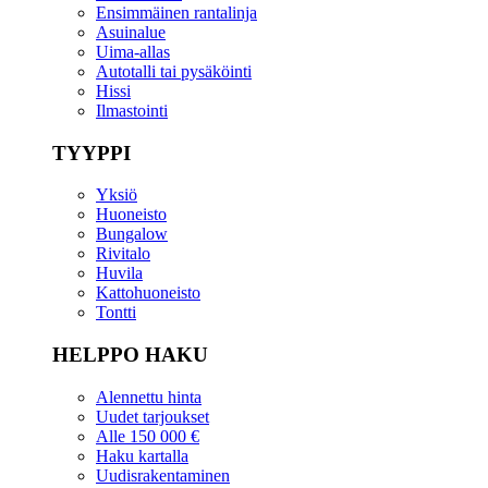
Ensimmäinen rantalinja
Asuinalue
Uima-allas
Autotalli tai pysäköinti
Hissi
Ilmastointi
TYYPPI
Yksiö
Huoneisto
Bungalow
Rivitalo
Huvila
Kattohuoneisto
Tontti
HELPPO HAKU
Alennettu hinta
Uudet tarjoukset
Alle 150 000 €
Haku kartalla
Uudisrakentaminen