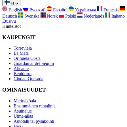
FI
English
Русский
Español
Українська
Français
Deutsch
Svenska
Norsk
Polski
Nederlands
Italiano
Etusivu
Kiinteistöt
KAUPUNGIT
Torrevieja
La Mata
Orihuela Costa
Guardamar del Segura
Alicante
Benidorm
Ciudad Quesada
OMINAISUUDET
Merinäköala
Ensimmäinen rantalinja
Asuinalue
Uima-allas
Autotalli tai pysäköinti
Hissi