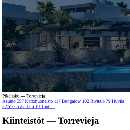
Pikahaku — Torrevieja
Asunto
557
Kattohuoneisto
117
Bungalow
102
Rivitalo
79
Huvila
32
Yksiö
22
Talo
10
Tontti
1
Kiinteistöt — Torrevieja