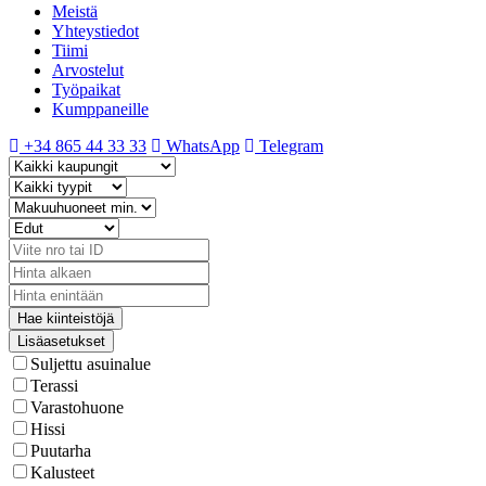
Meistä
Yhteystiedot
Tiimi
Arvostelut
Työpaikat
Kumppaneille
+34 865 44 33 33
WhatsApp
Telegram
Lisäasetukset
Suljettu asuinalue
Terassi
Varastohuone
Hissi
Puutarha
Kalusteet