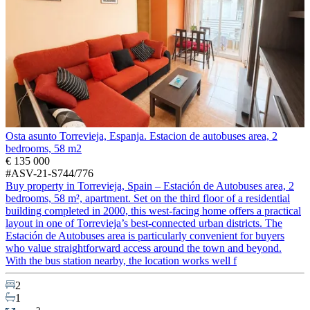
Osta asunto Torrevieja, Espanja. Estacion de autobuses area, 2
bedrooms, 58 m2
€ 135 000
#ASV-21-S744/776
Buy property in Torrevieja, Spain – Estación de Autobuses area, 2
bedrooms, 58 m², apartment. Set on the third floor of a residential
building completed in 2000, this west-facing home offers a practical
layout in one of Torrevieja’s best-connected urban districts. The
Estación de Autobuses area is particularly convenient for buyers
who value straightforward access around the town and beyond.
With the bus station nearby, the location works well f
2
1
2