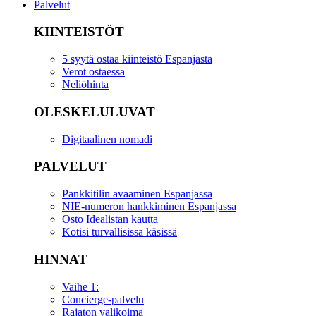
Palvelut
KIINTEISTÖT
5 syytä ostaa kiinteistö Espanjasta
Verot ostaessa
Neliöhinta
OLESKELULUVAT
Digitaalinen nomadi
PALVELUT
Pankkitilin avaaminen Espanjassa
NIE-numeron hankkiminen Espanjassa
Osto Idealistan kautta
Kotisi turvallisissa käsissä
HINNAT
Vaihe 1:
Concierge-palvelu
Rajaton valikoima