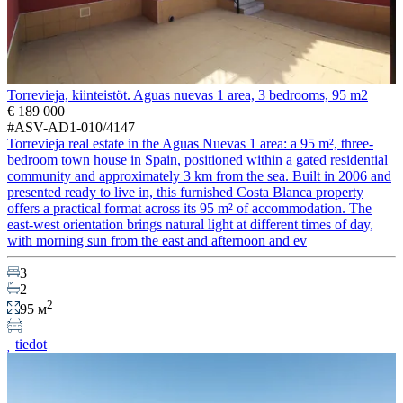
Torrevieja, kiinteistöt. Aguas nuevas 1 area, 3 bedrooms, 95 m2
€ 189 000
#ASV-AD1-010/4147
Torrevieja real estate in the Aguas Nuevas 1 area: a 95 m², three-
bedroom town house in Spain, positioned within a gated residential
community and approximately 3 km from the sea. Built in 2006 and
presented ready to live in, this furnished Costa Blanca property
offers a practical format across its 95 m² of accommodation. The
east-west orientation brings natural light at different times of day,
with morning sun from the east and afternoon and ev
3
2
2
95 м
tiedot