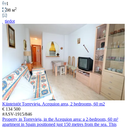
1
2
98 м
tiedot
Kiinteistöt Torrevieja. Acequion area, 2 bedrooms, 60 m2
€ 134 500
#ASV-1915/846
Property in Torrevieja, in the Acequion area: a 2-bedroom, 60 m²
apartment in Spain positioned just 150 metres from the sea. This