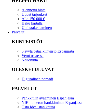
HELPPO HAKU
Alennettu hinta
Uudet tarjoukset
Alle 150 000 €
Haku kartalla
Uudisrakentaminen
Palvelut
KIINTEISTÖT
5 syytä ostaa kiinteistö Espanjasta
Verot ostaessa
Neliöhinta
OLESKELULUVAT
Digitaalinen nomadi
PALVELUT
Pankkitilin avaaminen Espanjassa
NIE-numeron hankkiminen Espanjassa
Osto Idealistan kautta