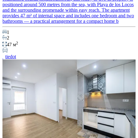
positioned around 500 metres from the sea, with Playa de los Locos
and the surrounding promenade within easy reach. The apartment
provides 47 m² of internal space and includes one bedroom and two
bathrooms — a practical arrangement for a compact home b
1
2
2
47 м
tiedot