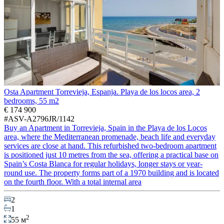
Osta Apartment Torrevieja, Espanja. Playa de los locos area, 2
bedrooms, 55 m2
€ 174 900
#ASV-A2796JR/1142
Buy an Apartment in Torrevieja, Spain in the Playa de los Locos
area, where the Mediterranean promenade, beach life and everyday
services are close at hand. This refurbished two-bedroom apartment
is positioned just 10 metres from the sea, offering a practical base on
Spain’s Costa Blanca for regular holidays, longer stays or year-
round use. The property forms part of a 1970 building and is located
on the fourth floor. With a total internal area
2
1
2
55 м