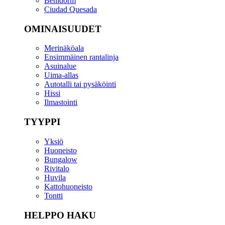
Benidorm
Ciudad Quesada
OMINAISUUDET
Merinäköala
Ensimmäinen rantalinja
Asuinalue
Uima-allas
Autotalli tai pysäköinti
Hissi
Ilmastointi
TYYPPI
Yksiö
Huoneisto
Bungalow
Rivitalo
Huvila
Kattohuoneisto
Tontti
HELPPO HAKU