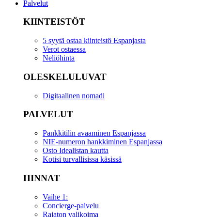
Palvelut
KIINTEISTÖT
5 syytä ostaa kiinteistö Espanjasta
Verot ostaessa
Neliöhinta
OLESKELULUVAT
Digitaalinen nomadi
PALVELUT
Pankkitilin avaaminen Espanjassa
NIE-numeron hankkiminen Espanjassa
Osto Idealistan kautta
Kotisi turvallisissa käsissä
HINNAT
Vaihe 1:
Concierge-palvelu
Rajaton valikoima