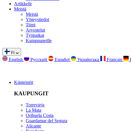
Artikkelit
Meistä
Meistä
Yhteystiedot
Tiimi
Arvostelut
Työpaikat
Kumppaneille
FI
English
Русский
Español
Українська
Français
Kiinteistöt
KAUPUNGIT
Torrevieja
La Mata
Orihuela Costa
Guardamar del Segura
Alicante