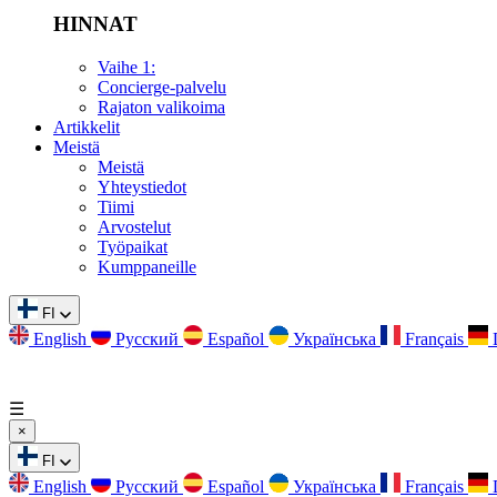
HINNAT
Vaihe 1:
Concierge-palvelu
Rajaton valikoima
Artikkelit
Meistä
Meistä
Yhteystiedot
Tiimi
Arvostelut
Työpaikat
Kumppaneille
FI
English
Русский
Español
Українська
Français
☰
×
FI
English
Русский
Español
Українська
Français