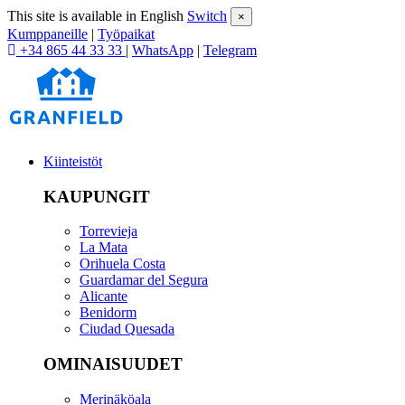
This site is available in English
Switch
×
Kumppaneille
|
Työpaikat
+34 865 44 33 33
|
WhatsApp
|
Telegram
Kiinteistöt
KAUPUNGIT
Torrevieja
La Mata
Orihuela Costa
Guardamar del Segura
Alicante
Benidorm
Ciudad Quesada
OMINAISUUDET
Merinäköala