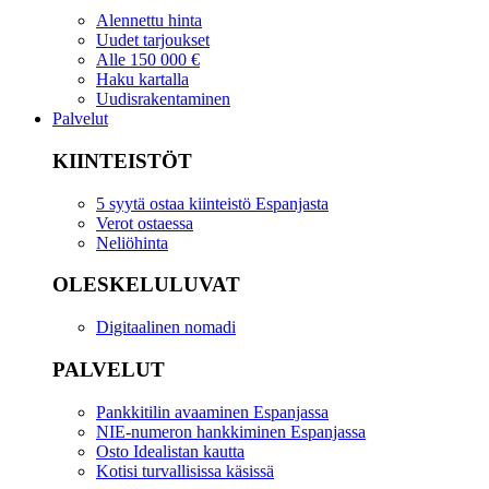
Alennettu hinta
Uudet tarjoukset
Alle 150 000 €
Haku kartalla
Uudisrakentaminen
Palvelut
KIINTEISTÖT
5 syytä ostaa kiinteistö Espanjasta
Verot ostaessa
Neliöhinta
OLESKELULUVAT
Digitaalinen nomadi
PALVELUT
Pankkitilin avaaminen Espanjassa
NIE-numeron hankkiminen Espanjassa
Osto Idealistan kautta
Kotisi turvallisissa käsissä