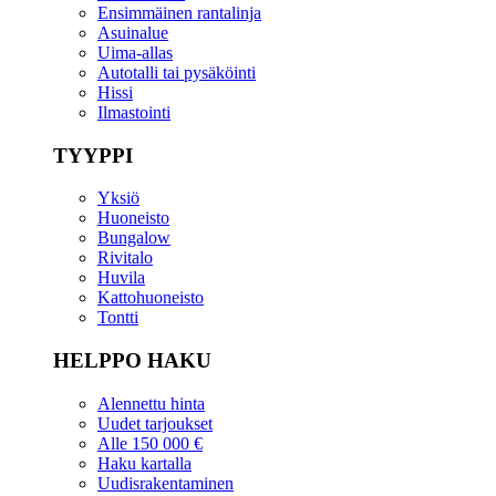
Ensimmäinen rantalinja
Asuinalue
Uima-allas
Autotalli tai pysäköinti
Hissi
Ilmastointi
TYYPPI
Yksiö
Huoneisto
Bungalow
Rivitalo
Huvila
Kattohuoneisto
Tontti
HELPPO HAKU
Alennettu hinta
Uudet tarjoukset
Alle 150 000 €
Haku kartalla
Uudisrakentaminen