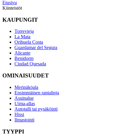
Etusivu
Kiinteistöt
KAUPUNGIT
Torrevieja
La Mata
Orihuela Costa
Guardamar del Segura
Alicante
Benidorm
Ciudad Quesada
OMINAISUUDET
Merinäköala
Ensimmäinen rantalinja
Asuinalue
Uima-allas
Autotalli tai pysäköinti
Hissi
Ilmastointi
TYYPPI