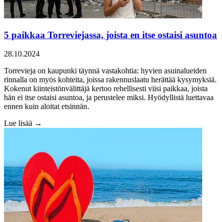
5 paikkaa Torreviejassa, joista en itse ostaisi asuntoa
28.10.2024
Torrevieja on kaupunki täynnä vastakohtia: hyvien asuinalueiden
rinnalla on myös kohteita, joissa rakennuslaatu herättää kysymyksiä.
Kokenut kiinteistönvälittäjä kertoo rehellisesti viisi paikkaa, joista
hän ei itse ostaisi asuntoa, ja perustelee miksi. Hyödyllistä luettavaa
ennen kuin aloitat etsinnän.
Lue lisää →