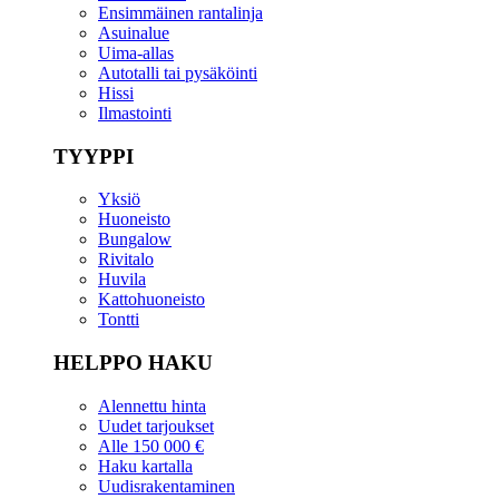
Ensimmäinen rantalinja
Asuinalue
Uima-allas
Autotalli tai pysäköinti
Hissi
Ilmastointi
TYYPPI
Yksiö
Huoneisto
Bungalow
Rivitalo
Huvila
Kattohuoneisto
Tontti
HELPPO HAKU
Alennettu hinta
Uudet tarjoukset
Alle 150 000 €
Haku kartalla
Uudisrakentaminen