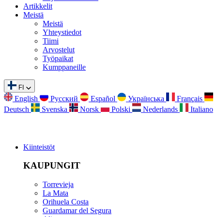
Artikkelit
Meistä
Meistä
Yhteystiedot
Tiimi
Arvostelut
Työpaikat
Kumppaneille
FI
English
Русский
Español
Українська
Français
Deutsch
Svenska
Norsk
Polski
Nederlands
Italiano
Kiinteistöt
KAUPUNGIT
Torrevieja
La Mata
Orihuela Costa
Guardamar del Segura