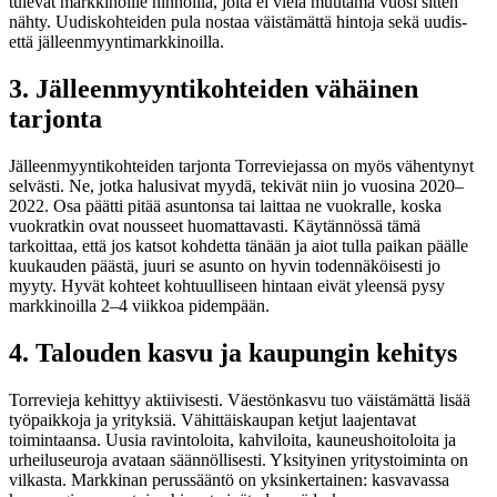
tulevat markkinoille hinnoilla, joita ei vielä muutama vuosi sitten
nähty. Uudiskohteiden pula nostaa väistämättä hintoja sekä uudis-
että jälleenmyyntimarkkinoilla.
3. Jälleenmyyntikohteiden vähäinen
tarjonta
Jälleenmyyntikohteiden tarjonta Torreviejassa on myös vähentynyt
selvästi. Ne, jotka halusivat myydä, tekivät niin jo vuosina 2020–
2022. Osa päätti pitää asuntonsa tai laittaa ne vuokralle, koska
vuokratkin ovat nousseet huomattavasti. Käytännössä tämä
tarkoittaa, että jos katsot kohdetta tänään ja aiot tulla paikan päälle
kuukauden päästä, juuri se asunto on hyvin todennäköisesti jo
myyty. Hyvät kohteet kohtuulliseen hintaan eivät yleensä pysy
markkinoilla 2–4 viikkoa pidempään.
4. Talouden kasvu ja kaupungin kehitys
Torrevieja kehittyy aktiivisesti. Väestönkasvu tuo väistämättä lisää
työpaikkoja ja yrityksiä. Vähittäiskaupan ketjut laajentavat
toimintaansa. Uusia ravintoloita, kahviloita, kauneushoitoloita ja
urheiluseuroja avataan säännöllisesti. Yksityinen yritystoiminta on
vilkasta. Markkinan perussääntö on yksinkertainen: kasvavassa