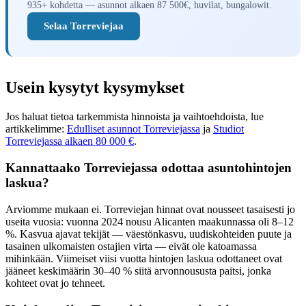
935+ kohdetta — asunnot alkaen 87 500€, huvilat, bungalowit.
Selaa Torreviejaa
Usein kysytyt kysymykset
Jos haluat tietoa tarkemmista hinnoista ja vaihtoehdoista, lue
artikkelimme:
Edulliset asunnot Torreviejassa
ja
Studiot
Torreviejassa alkaen 80 000 €
.
Kannattaako Torreviejassa odottaa asuntohintojen
laskua?
Arviomme mukaan ei. Torreviejan hinnat ovat nousseet tasaisesti jo
useita vuosia: vuonna 2024 nousu Alicanten maakunnassa oli 8–12
%. Kasvua ajavat tekijät — väestönkasvu, uudiskohteiden puute ja
tasainen ulkomaisten ostajien virta — eivät ole katoamassa
mihinkään. Viimeiset viisi vuotta hintojen laskua odottaneet ovat
jääneet keskimäärin 30–40 % siitä arvonnoususta paitsi, jonka
kohteet ovat jo tehneet.