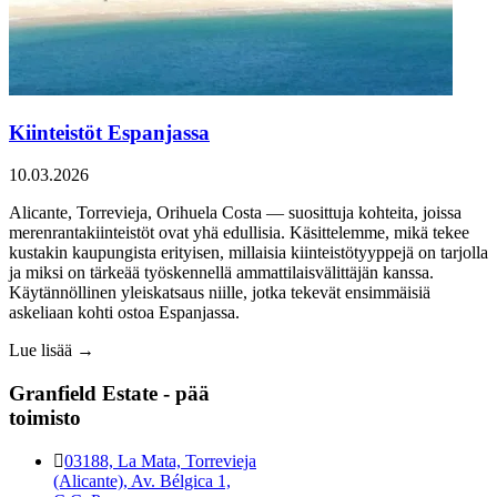
Kiinteistöt Espanjassa
10.03.2026
Alicante, Torrevieja, Orihuela Costa — suosittuja kohteita, joissa
merenrantakiinteistöt ovat yhä edullisia. Käsittelemme, mikä tekee
kustakin kaupungista erityisen, millaisia kiinteistötyyppejä on tarjolla
ja miksi on tärkeää työskennellä ammattilaisvälittäjän kanssa.
Käytännöllinen yleiskatsaus niille, jotka tekevät ensimmäisiä
askeliaan kohti ostoa Espanjassa.
Lue lisää →
Granfield Estate - pää
toimisto
03188, La Mata, Torrevieja
(Alicante), Av. Bélgica 1,