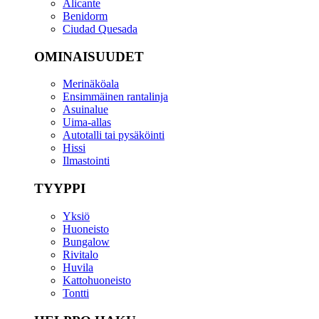
Alicante
Benidorm
Ciudad Quesada
OMINAISUUDET
Merinäköala
Ensimmäinen rantalinja
Asuinalue
Uima-allas
Autotalli tai pysäköinti
Hissi
Ilmastointi
TYYPPI
Yksiö
Huoneisto
Bungalow
Rivitalo
Huvila
Kattohuoneisto
Tontti