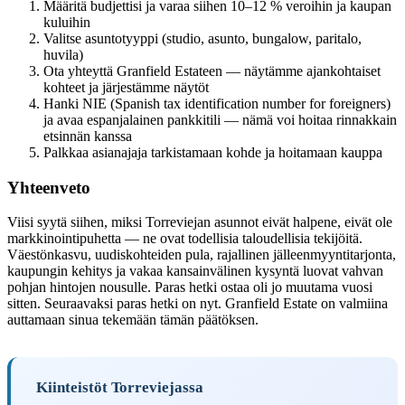
Määritä budjettisi ja varaa siihen 10–12 % veroihin ja kaupan
kuluihin
Valitse asuntotyyppi (studio, asunto, bungalow, paritalo,
huvila)
Ota yhteyttä Granfield Estateen — näytämme ajankohtaiset
kohteet ja järjestämme näytöt
Hanki NIE (Spanish tax identification number for foreigners)
ja avaa espanjalainen pankkitili — nämä voi hoitaa rinnakkain
etsinnän kanssa
Palkkaa asianajaja tarkistamaan kohde ja hoitamaan kauppa
Yhteenveto
Viisi syytä siihen, miksi Torreviejan asunnot eivät halpene, eivät ole
markkinointipuhetta — ne ovat todellisia taloudellisia tekijöitä.
Väestönkasvu, uudiskohteiden pula, rajallinen jälleenmyyntitarjonta,
kaupungin kehitys ja vakaa kansainvälinen kysyntä luovat vahvan
pohjan hintojen nousulle. Paras hetki ostaa oli jo muutama vuosi
sitten. Seuraavaksi paras hetki on nyt. Granfield Estate on valmiina
auttamaan sinua tekemään tämän päätöksen.
Kiinteistöt Torreviejassa