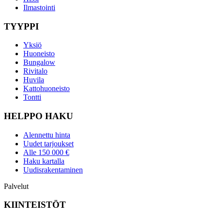
Ilmastointi
TYYPPI
Yksiö
Huoneisto
Bungalow
Rivitalo
Huvila
Kattohuoneisto
Tontti
HELPPO HAKU
Alennettu hinta
Uudet tarjoukset
Alle 150 000 €
Haku kartalla
Uudisrakentaminen
Palvelut
KIINTEISTÖT