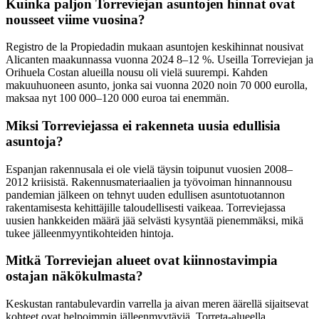
Kuinka paljon Torreviejan asuntojen hinnat ovat
nousseet viime vuosina?
Registro de la Propiedadin mukaan asuntojen keskihinnat nousivat
Alicanten maakunnassa vuonna 2024 8–12 %. Useilla Torreviejan ja
Orihuela Costan alueilla nousu oli vielä suurempi. Kahden
makuuhuoneen asunto, jonka sai vuonna 2020 noin 70 000 eurolla,
maksaa nyt 100 000–120 000 euroa tai enemmän.
Miksi Torreviejassa ei rakenneta uusia edullisia
asuntoja?
Espanjan rakennusala ei ole vielä täysin toipunut vuosien 2008–
2012 kriisistä. Rakennusmateriaalien ja työvoiman hinnannousu
pandemian jälkeen on tehnyt uuden edullisen asuntotuotannon
rakentamisesta kehittäjille taloudellisesti vaikeaa. Torreviejassa
uusien hankkeiden määrä jää selvästi kysyntää pienemmäksi, mikä
tukee jälleenmyyntikohteiden hintoja.
Mitkä Torreviejan alueet ovat kiinnostavimpia
ostajan näkökulmasta?
Keskustan rantabulevardin varrella ja aivan meren äärellä sijaitsevat
kohteet ovat helpoimmin jälleenmyytäviä. Torreta-alueella