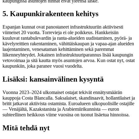
kaupungissa asuntojen hinnat eivät yleensä laske.
5. Kaupunkirakenteen kehitys
Espanjan kunnat ovat panostaneet infrastruktuuriin aktiivisesti
viimeiset 20 vuotta. Torrevieja ei ole poikkeus. Hankkeisiin
kuuluvat rantabulevardin ja ranta-alueiden uudistaminen, pyörä- ja
kävelyreittien rakentaminen, vähittäiskaupan ja vapaa-ajan alueiden
laajentaminen, venesataman kehittäminen sekä paremmat
liikenneyhteydet. Jokainen infrastruktuuriparannus lisää kaupungin
vetovoimaa ja sitä kautta myös asuntojen arvoa. Kun ostat nyt, ostat
kaupunkiin, joka paranee vuosi vuodelta.
Lisäksi: kansainvälinen kysyntä
Vuonna 2023–2024 ulkomaiset ostajat tekivät ennätysmäärän
kauppoja Costa Blancalla. Saksalaiset, skandinaavit, hollantilaiset ja
britit jatkavat aktiivista ostamista. Euroalueen ulkopuolisille ostajille
— Venäjältä, Kazakstanista ja Arabiemiirikunnista — euron
suhteellinen heikkous viime vuosina on tuonut lisäetua hinnoissa.
Mitä tehdä nyt