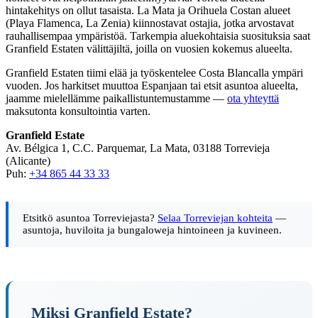
hintakehitys on ollut tasaista. La Mata ja Orihuela Costan alueet
(Playa Flamenca, La Zenia) kiinnostavat ostajia, jotka arvostavat
rauhallisempaa ympäristöä. Tarkempia aluekohtaisia suosituksia saat
Granfield Estaten välittäjiltä, joilla on vuosien kokemus alueelta.
Granfield Estaten tiimi elää ja työskentelee Costa Blancalla ympäri
vuoden. Jos harkitset muuttoa Espanjaan tai etsit asuntoa alueelta,
jaamme mielellämme paikallistuntemustamme —
ota yhteyttä
maksutonta konsultointia varten.
Granfield Estate
Av. Bélgica 1, C.C. Parquemar, La Mata, 03188 Torrevieja
(Alicante)
Puh:
+34 865 44 33 33
Etsitkö asuntoa Torreviejasta?
Selaa Torreviejan kohteita
—
asuntoja, huviloita ja bungaloweja hintoineen ja kuvineen.
Miksi Granfield Estate?