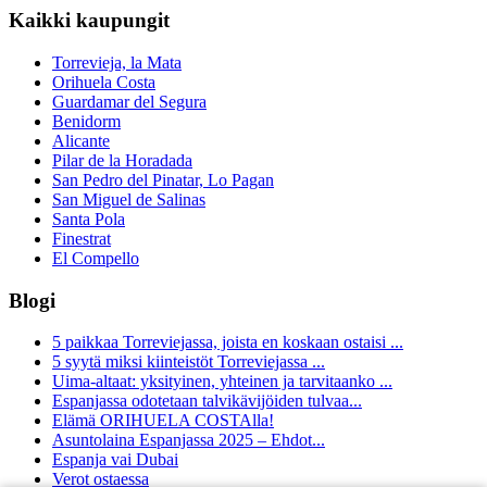
Kaikki kaupungit
Torrevieja, la Mata
Orihuela Costa
Guardamar del Segura
Benidorm
Alicante
Pilar de la Horadada
San Pedro del Pinatar, Lo Pagan
San Miguel de Salinas
Santa Pola
Finestrat
El Compello
Blogi
5 paikkaa Torreviejassa, joista en koskaan ostaisi ...
5 syytä miksi kiinteistöt Torreviejassa ...
Uima-altaat: yksityinen, yhteinen ja tarvitaanko ...
Espanjassa odotetaan talvikävijöiden tulvaa...
Elämä ORIHUELA COSTAlla!
Asuntolaina Espanjassa 2025 – Ehdot...
Espanja vai Dubai
Verot ostaessa