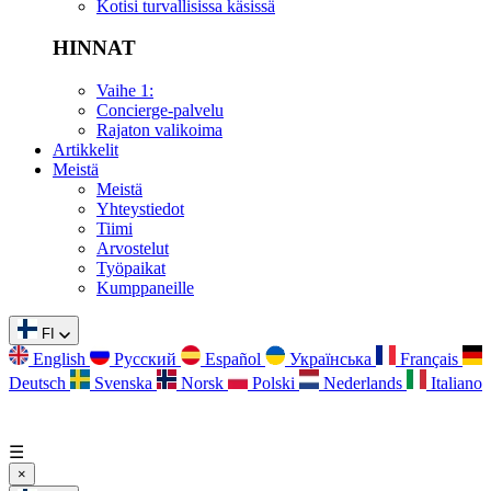
Kotisi turvallisissa käsissä
HINNAT
Vaihe 1:
Concierge-palvelu
Rajaton valikoima
Artikkelit
Meistä
Meistä
Yhteystiedot
Tiimi
Arvostelut
Työpaikat
Kumppaneille
FI
English
Русский
Español
Українська
Français
Deutsch
Svenska
Norsk
Polski
Nederlands
Italiano
☰
×