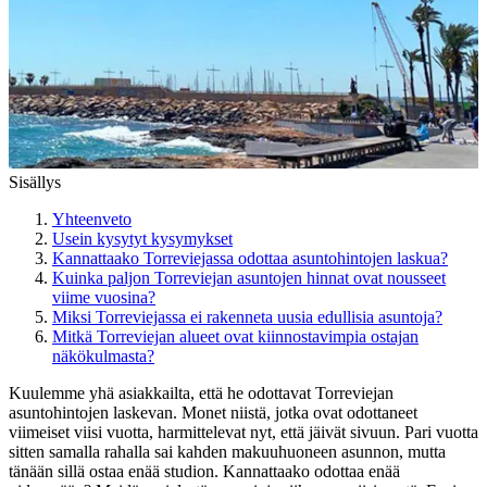
Sisällys
Yhteenveto
Usein kysytyt kysymykset
Kannattaako Torreviejassa odottaa asuntohintojen laskua?
Kuinka paljon Torreviejan asuntojen hinnat ovat nousseet
viime vuosina?
Miksi Torreviejassa ei rakenneta uusia edullisia asuntoja?
Mitkä Torreviejan alueet ovat kiinnostavimpia ostajan
näkökulmasta?
Kuulemme yhä asiakkailta, että he odottavat Torreviejan
asuntohintojen laskevan. Monet niistä, jotka ovat odottaneet
viimeiset viisi vuotta, harmittelevat nyt, että jäivät sivuun. Pari vuotta
sitten samalla rahalla sai kahden makuuhuoneen asunnon, mutta
tänään sillä ostaa enää studion. Kannattaako odottaa enää