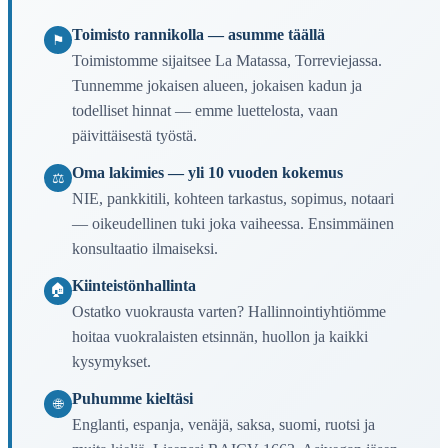
Toimisto rannikolla — asumme täällä
⚑
Toimistomme sijaitsee La Matassa, Torreviejassa.
Tunnemme jokaisen alueen, jokaisen kadun ja
todelliset hinnat — emme luettelosta, vaan
päivittäisestä työstä.
Oma lakimies — yli 10 vuoden kokemus
⚖
NIE, pankkitili, kohteen tarkastus, sopimus, notaari
— oikeudellinen tuki joka vaiheessa. Ensimmäinen
konsultaatio ilmaiseksi.
Kiinteistönhallinta
🏠
Ostatko vuokrausta varten? Hallinnointiyhtiömme
hoitaa vuokralaisten etsinnän, huollon ja kaikki
kysymykset.
Puhumme kieltäsi
🌐
Englanti, espanja, venäjä, saksa, suomi, ruotsi ja