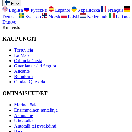
FI
English
Русский
Español
Українська
Français
Deutsch
Svenska
Norsk
Polski
Nederlands
Italiano
Etusivu
Kiinteistöt
KAUPUNGIT
Torrevieja
La Mata
Orihuela Costa
Guardamar del Segura
Alicante
Benidorm
Ciudad Quesada
OMINAISUUDET
Merinäköala
Ensimmäinen rantalinja
Asuinalue
Uima-allas
Autotalli tai pysäköinti
Hissi