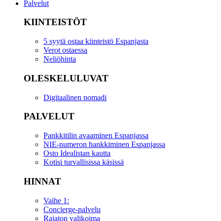
Palvelut
KIINTEISTÖT
5 syytä ostaa kiinteistö Espanjasta
Verot ostaessa
Neliöhinta
OLESKELULUVAT
Digitaalinen nomadi
PALVELUT
Pankkitilin avaaminen Espanjassa
NIE-numeron hankkiminen Espanjassa
Osto Idealistan kautta
Kotisi turvallisissa käsissä
HINNAT
Vaihe 1:
Concierge-palvelu
Rajaton valikoima