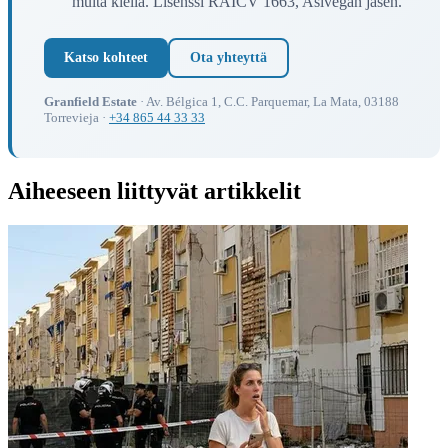
muita kieliä. Lisenssi RAICV 1663, Asivegan jäsen.
Katso kohteet
Ota yhteyttä
Granfield Estate
· Av. Bélgica 1, C.C. Parquemar, La Mata, 03188
Torrevieja ·
+34 865 44 33 33
Aiheeseen liittyvät artikkelit