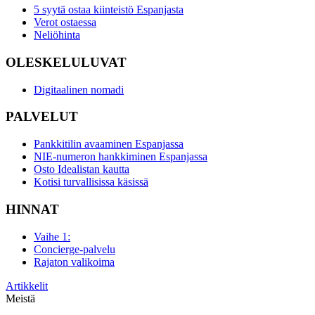
5 syytä ostaa kiinteistö Espanjasta
Verot ostaessa
Neliöhinta
OLESKELULUVAT
Digitaalinen nomadi
PALVELUT
Pankkitilin avaaminen Espanjassa
NIE-numeron hankkiminen Espanjassa
Osto Idealistan kautta
Kotisi turvallisissa käsissä
HINNAT
Vaihe 1:
Concierge-palvelu
Rajaton valikoima
Artikkelit
Meistä