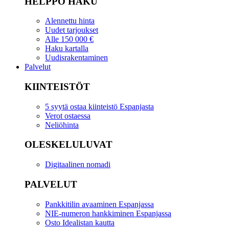
HELPPO HAKU
Alennettu hinta
Uudet tarjoukset
Alle 150 000 €
Haku kartalla
Uudisrakentaminen
Palvelut
KIINTEISTÖT
5 syytä ostaa kiinteistö Espanjasta
Verot ostaessa
Neliöhinta
OLESKELULUVAT
Digitaalinen nomadi
PALVELUT
Pankkitilin avaaminen Espanjassa
NIE-numeron hankkiminen Espanjassa
Osto Idealistan kautta