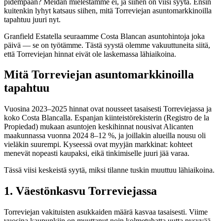
pidempään? Meidän mielestämme ei, ja siihen on viisi syytä. Ensin
kuitenkin lyhyt katsaus siihen, mitä Torreviejan asuntomarkkinoilla
tapahtuu juuri nyt.
Granfield Estatella seuraamme Costa Blancan asuntohintoja joka
päivä — se on työtämme. Tästä syystä olemme vakuuttuneita siitä,
että Torreviejan hinnat eivät ole laskemassa lähiaikoina.
Mitä Torreviejan asuntomarkkinoilla
tapahtuu
Vuosina 2023–2025 hinnat ovat nousseet tasaisesti Torreviejassa ja
koko Costa Blancalla. Espanjan kiinteistörekisterin (Registro de la
Propiedad) mukaan asuntojen keskihinnat nousivat Alicanten
maakunnassa vuonna 2024 8–12 %, ja joillakin alueilla nousu oli
vieläkin suurempi. Kyseessä ovat myyjän markkinat: kohteet
menevät nopeasti kaupaksi, eikä tinkimiselle juuri jää varaa.
Tässä viisi keskeistä syytä, miksi tilanne tuskin muuttuu lähiaikoina.
1. Väestönkasvu Torreviejassa
Torreviejan vakituisten asukkaiden määrä kasvaa tasaisesti. Viime
vuosina kaupunkiin on muuttanut noin kolmetuhatta uutta pysyvää