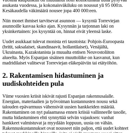
asukasta vuodessa, ja kokonaisväkiluku on noussut yli 95 000:n.
Kesäkaudella väkimäärä nousee jopa 400 000:een.
Niin monet ihmiset tarvitsevat asunnon — kysyntä Torreviejan
asunnoille kasvaa koko ajan. Kysynnän ja tarjonnan laki on
yksinkertainen: jos kysyntää on, hinnat eivät yleensä laske.
Uudet asukkaat tulevat monista eri taustoista: Pohjois-Euroopasta
(britit, saksalaiset, skandinaavit, hollantilaiset), Venäjältä,
Ukrainasta, Kazakstanista ja muualta entisen Neuvostoliiton
alueelta. Myös Espanjan sisäinen muuttoliike on kasvanut, kun
madridilaiset valitsevat Torreviejan eläkepäiviin tai etätyöhön.
2. Rakentamisen hidastuminen ja
uudiskohteiden pula
Viime vuosien kriisit iskivät rajusti Espanjan rakennusalalle.
Energian, materiaalien ja työvoiman kustannusten nousu sekä
talouden epävarmuus vähensivät uusien hankkeiden määrää.
Rakentaminen on nyt palaamassa ennen kriisiä vallinneelle tasolle,
mutta hidastuminen ehti synnyttää selvän vajauksen: vanhat
hankkeet valmistuvat ja myydään loppuun, uusia on vähän.
Rakennuskustannukset ovat nousseet niin paljon, että uudet kohteet