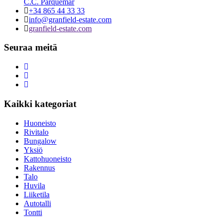
C.C. Parquemar
+34 865 44 33 33
info@granfield-estate.com
granfield-estate.com
Seuraa meitä
Kaikki kategoriat
Huoneisto
Rivitalo
Bungalow
Yksiö
Kattohuoneisto
Rakennus
Talo
Huvila
Liiketila
Autotalli
Tontti