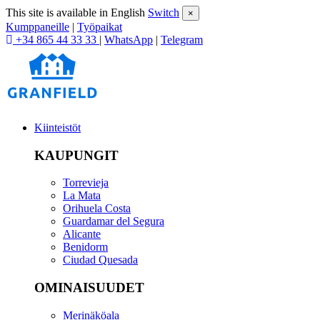
This site is available in English
Switch
×
Kumppaneille
|
Työpaikat
+34 865 44 33 33
|
WhatsApp
|
Telegram
Kiinteistöt
KAUPUNGIT
Torrevieja
La Mata
Orihuela Costa
Guardamar del Segura
Alicante
Benidorm
Ciudad Quesada
OMINAISUUDET
Merinäköala