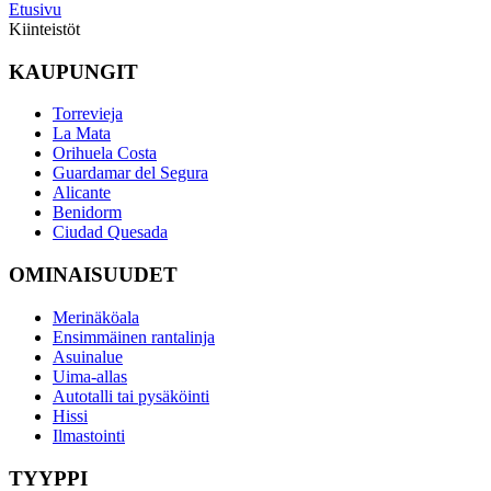
Etusivu
Kiinteistöt
KAUPUNGIT
Torrevieja
La Mata
Orihuela Costa
Guardamar del Segura
Alicante
Benidorm
Ciudad Quesada
OMINAISUUDET
Merinäköala
Ensimmäinen rantalinja
Asuinalue
Uima-allas
Autotalli tai pysäköinti
Hissi
Ilmastointi
TYYPPI