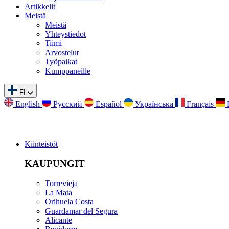
Artikkelit
Meistä
Meistä
Yhteystiedot
Tiimi
Arvostelut
Työpaikat
Kumppaneille
FI
English
Русский
Español
Українська
Français
Kiinteistöt
KAUPUNGIT
Torrevieja
La Mata
Orihuela Costa
Guardamar del Segura
Alicante