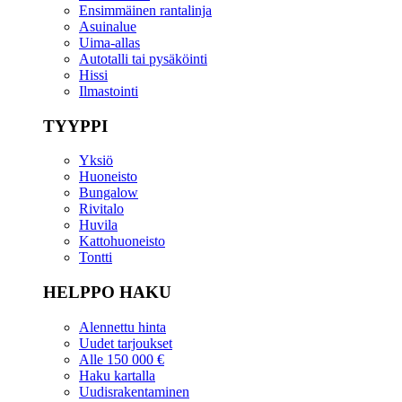
Ensimmäinen rantalinja
Asuinalue
Uima-allas
Autotalli tai pysäköinti
Hissi
Ilmastointi
TYYPPI
Yksiö
Huoneisto
Bungalow
Rivitalo
Huvila
Kattohuoneisto
Tontti
HELPPO HAKU
Alennettu hinta
Uudet tarjoukset
Alle 150 000 €
Haku kartalla
Uudisrakentaminen