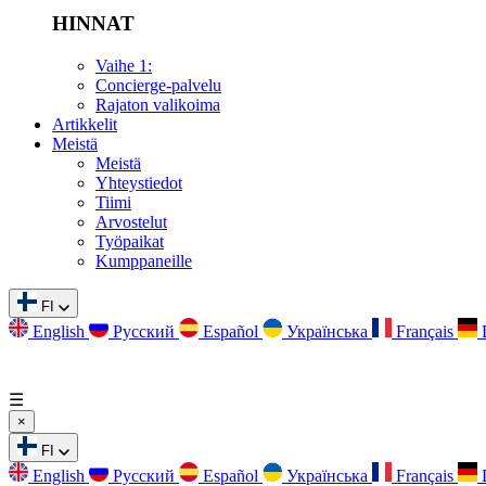
HINNAT
Vaihe 1:
Concierge-palvelu
Rajaton valikoima
Artikkelit
Meistä
Meistä
Yhteystiedot
Tiimi
Arvostelut
Työpaikat
Kumppaneille
FI
English
Русский
Español
Українська
Français
☰
×
FI
English
Русский
Español
Українська
Français