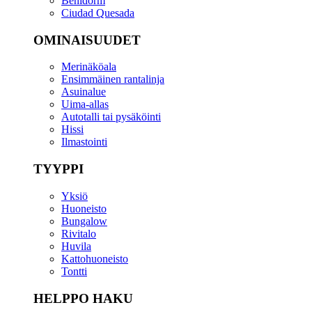
Benidorm
Ciudad Quesada
OMINAISUUDET
Merinäköala
Ensimmäinen rantalinja
Asuinalue
Uima-allas
Autotalli tai pysäköinti
Hissi
Ilmastointi
TYYPPI
Yksiö
Huoneisto
Bungalow
Rivitalo
Huvila
Kattohuoneisto
Tontti
HELPPO HAKU