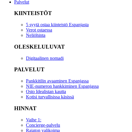
Palvelut
KIINTEISTÖT
5 syytä ostaa kiinteistö Espanjasta
Verot ostaessa
Neliöhinta
OLESKELULUVAT
Digitaalinen nomadi
PALVELUT
Pankkitilin avaaminen Espanjassa
NIE-numeron hankkiminen Espanjassa
Osto Idealistan kautta
Kotisi turvallisissa käsissä
HINNAT
Vaihe 1:
Concierge-palvelu
Rajaton valikoima