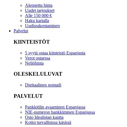
Alennettu hinta
Uudet tarjoukset
Alle 150 000 €
Haku kartalla
Uudisrakentaminen
Palvelut
KIINTEISTÖT
5 syytä ostaa kiinteistö Espanjasta
Verot ostaessa
Neliöhinta
OLESKELULUVAT
Digitaalinen nomadi
PALVELUT
Pankkitilin avaaminen Espanjassa
NIE-numeron hankkiminen Espanjassa
Osto Idealistan kautta
Kotisi turvallisissa käsissä