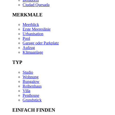
Benidorm
Ciudad Quesada
MERKMALE
Meerblick
Erste Meereslinie
Urbanisation
Pool
Garage oder Parkplatz
Aufzug
Klimaanlage
TYP
Studio
Wohnung
Bungalow
Reihenhaus
Villa
Penthouse
Grundstück
EINFACH FINDEN