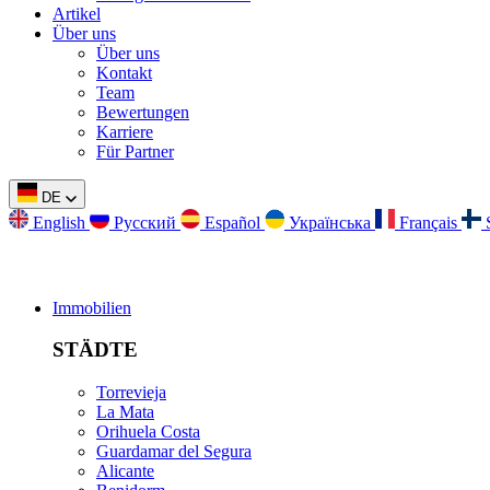
Artikel
Über uns
Über uns
Kontakt
Team
Bewertungen
Karriere
Für Partner
DE
English
Русский
Español
Українська
Français
Immobilien
STÄDTE
Torrevieja
La Mata
Orihuela Costa
Guardamar del Segura
Alicante