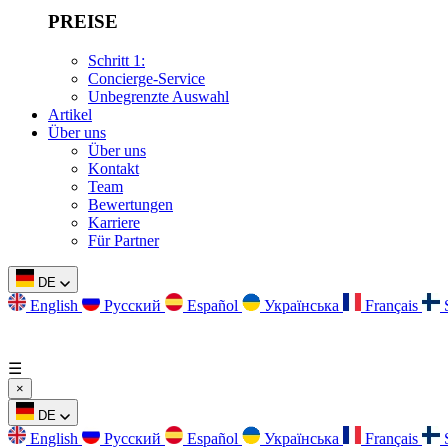
PREISE
Schritt 1:
Concierge-Service
Unbegrenzte Auswahl
Artikel
Über uns
Über uns
Kontakt
Team
Bewertungen
Karriere
Für Partner
DE
English
Русский
Español
Українська
Français
☰
×
DE
English
Русский
Español
Українська
Français