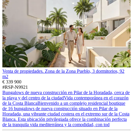
Venta de propiedades. Zona de la Zona Pueblo, 3 dormitorios, 92
m2
€ 339 900
#RSP-N9921
Bungalows de nueva construcción en Pilar de la Horadada, cerca de
la playa y del centro de la ciudadVida contemporánea en el corazón
de la Costa BlancaBienvenido a un complejo residencial boutique
de 16 bungalows de nueva construcción situado en Pilar de la
Horadada, una vibrante ciudad costera en el extremo sur de la Costa
Blanca. Esta ubicación privilegiada ofrece la combinación perfecta
de la tranquila vida mediterránea y la comodidad, con tod