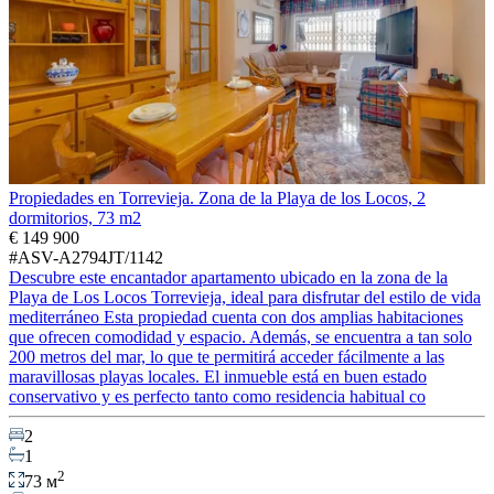
Propiedades en Torrevieja. Zona de la Playa de los Locos, 2
dormitorios, 73 m2
€ 149 900
#ASV-A2794JT/1142
Descubre este encantador apartamento ubicado en la zona de la
Playa de Los Locos Torrevieja, ideal para disfrutar del estilo de vida
mediterráneo Esta propiedad cuenta con dos amplias habitaciones
que ofrecen comodidad y espacio. Además, se encuentra a tan solo
200 metros del mar, lo que te permitirá acceder fácilmente a las
maravillosas playas locales. El inmueble está en buen estado
conservativo y es perfecto tanto como residencia habitual co
2
1
2
73 м