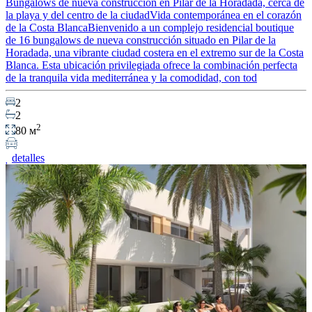
Bungalows de nueva construcción en Pilar de la Horadada, cerca de
la playa y del centro de la ciudadVida contemporánea en el corazón
de la Costa BlancaBienvenido a un complejo residencial boutique
de 16 bungalows de nueva construcción situado en Pilar de la
Horadada, una vibrante ciudad costera en el extremo sur de la Costa
Blanca. Esta ubicación privilegiada ofrece la combinación perfecta
de la tranquila vida mediterránea y la comodidad, con tod
2
2
2
80 м
detalles