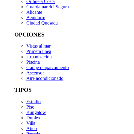
Orihuela Costa
Guardamar del Segura
Alicante
Benidorm
Ciudad Quesada
OPCIONES
Vistas al mar
Primera linea
Urbanización
Piscina
Garaje o aparcamiento
Ascensor
Aire acondicionado
TIPOS
Estudio
Piso
Bungalow
Duplex
Villa
Ático
Parcela