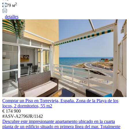
2
79 м
detalles
Comprar un Piso en Torrevieja, España. Zona de la Playa de los
locos, 2 dormitorios, 55 m2
€ 174 900
#ASV-A2796JR/1142
Descubre este impresionante apartamento ubicado en la cuarta
planta de un edificio situado en primera línea del mar. Totalmente