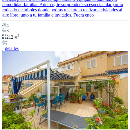
comodidad familiar. Además, te sorprenderá su espectacular jardín
rodeado de árboles donde podrás relajarte o realizar actividades al
aire libre junto a tu familia e invitados. Fuera enco
4
3
2
212 м
detalles