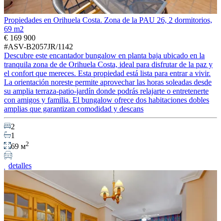
Propiedades en Orihuela Costa. Zona de la PAU 26, 2 dormitorios,
69 m2
€ 169 900
#ASV-B2057JR/1142
Descubre este encantador bungalow en planta baja ubicado en la
tranquila zona de de Orihuela Costa, ideal para disfrutar de la paz y
el confort que mereces. Esta propiedad está lista para entrar a vivir.
La orientación noreste permite aprovechar las horas soleadas desde
su amplia terraza-patio-jardín donde podrás relajarte o entretenerte
con amigos y familia. El bungalow ofrece dos habitaciones dobles
amplias que garantizan comodidad y descans
2
1
2
69 м
detalles