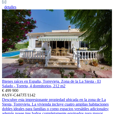
detalles
Bienes raíces en España, Torrevieja. Zona de la La Siesta - El
Salado - Torreta, 4 dormitorios, 212 m2
€ 499 900
#ASV-C447JT/1142
Descubre esta impresionante propiedad ubicada en la zona de La
Siesta, Torrevieja. La vivienda incluye cuatro amplias habitaciones
dobles ideales para familias o como espacios versátiles adicionales;
además posee tres baños completamente equipados para mayor