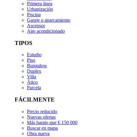
Primera linea
Urbanización
Piscina
Garaje o aparcamiento
Ascensor
Aire acondicionado
TIPOS
Estudio
Piso
Bungalow
Duplex
Villa
Ático
Parcela
FÁCILMENTE
Precio reducido
Nuevas ofertas
Más barato que € 150 000
Buscar en mapa
Obra nueva