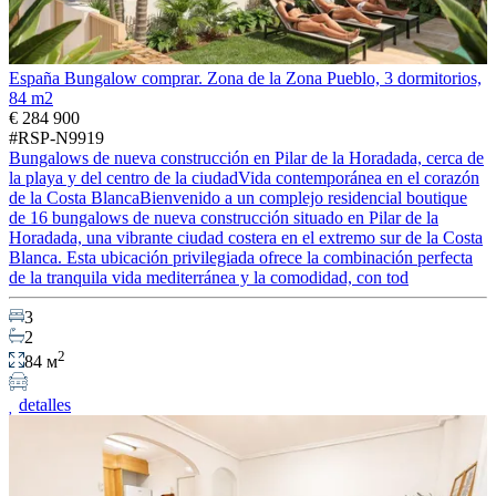
España Bungalow comprar. Zona de la Zona Pueblo, 3 dormitorios,
84 m2
€ 284 900
#RSP-N9919
Bungalows de nueva construcción en Pilar de la Horadada, cerca de
la playa y del centro de la ciudadVida contemporánea en el corazón
de la Costa BlancaBienvenido a un complejo residencial boutique
de 16 bungalows de nueva construcción situado en Pilar de la
Horadada, una vibrante ciudad costera en el extremo sur de la Costa
Blanca. Esta ubicación privilegiada ofrece la combinación perfecta
de la tranquila vida mediterránea y la comodidad, con tod
3
2
2
84 м
detalles