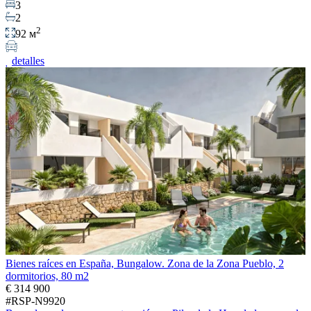
3
2
2
92 м
detalles
Bienes raíces en España, Bungalow. Zona de la Zona Pueblo, 2
dormitorios, 80 m2
€ 314 900
#RSP-N9920