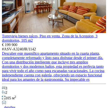
Torrevieja bienes raíces, Piso en venta. Zona de la Acequion, 3
dormitorios, 105 m2
€ 199 900
#ASV-A3240JR/1142
Descubre este magnífico apartamento situado en la cuarta planta,
completamente reformado y listo para disfrutar desde el primer día.
Con una distribución inteligente que incluye tres amplios
dormitorios y dos modernos baños, esta propiedad es perfecta tanto
para vivir todo el año como para escapadas vacacionales. La cocina
independiente cuenta con galería, ofreciendo un espacio funcional
ideal para los amantes de la gastronomía. Su impecable es
3
2
2
105 м
detalles