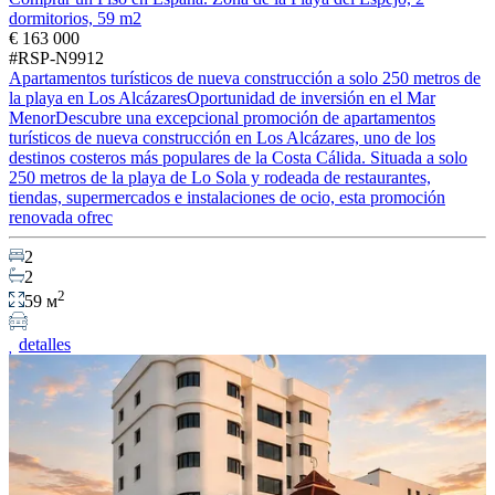
dormitorios, 59 m2
€ 163 000
#RSP-N9912
Apartamentos turísticos de nueva construcción a solo 250 metros de
la playa en Los AlcázaresOportunidad de inversión en el Mar
MenorDescubre una excepcional promoción de apartamentos
turísticos de nueva construcción en Los Alcázares, uno de los
destinos costeros más populares de la Costa Cálida. Situada a solo
250 metros de la playa de Lo Sola y rodeada de restaurantes,
tiendas, supermercados e instalaciones de ocio, esta promoción
renovada ofrec
2
2
2
59 м
detalles