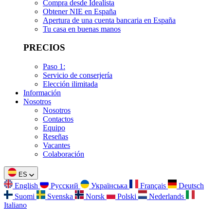
Compra desde Idealista
Obtener NIE en España
Apertura de una cuenta bancaria en España
Tu casa en buenas manos
PRECIOS
Paso 1:
Servicio de conserjería
Elección ilimitada
Información
Nosotros
Nosotros
Contactos
Equipo
Reseñas
Vacantes
Colaboración
ES
English
Русский
Українська
Français
Deutsch
Suomi
Svenska
Norsk
Polski
Nederlands
Italiano