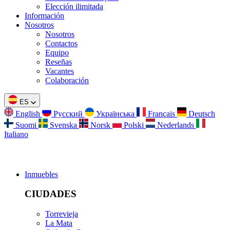
Elección ilimitada
Información
Nosotros
Nosotros
Contactos
Equipo
Reseñas
Vacantes
Colaboración
ES
English
Русский
Українська
Français
Deutsch
Suomi
Svenska
Norsk
Polski
Nederlands
Italiano
Inmuebles
CIUDADES
Torrevieja
La Mata