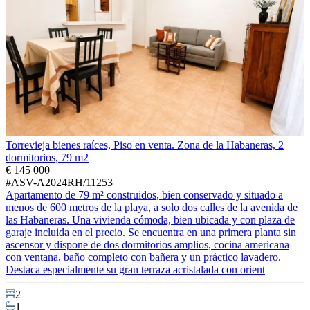
Torrevieja bienes raíces, Piso en venta. Zona de la Habaneras, 2
dormitorios, 79 m2
€ 145 000
#ASV-A2024RH/11253
Apartamento de 79 m² construidos, bien conservado y situado a
menos de 600 metros de la playa, a solo dos calles de la avenida de
las Habaneras. Una vivienda cómoda, bien ubicada y con plaza de
garaje incluida en el precio. Se encuentra en una primera planta sin
ascensor y dispone de dos dormitorios amplios, cocina americana
con ventana, baño completo con bañera y un práctico lavadero.
Destaca especialmente su gran terraza acristalada con orient
2
1