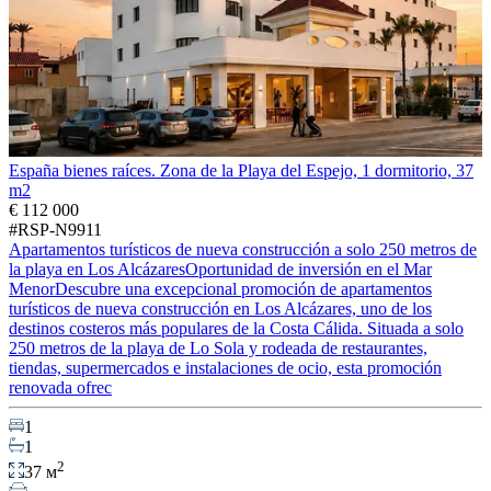
España bienes raíces. Zona de la Playa del Espejo, 1 dormitorio, 37
m2
€ 112 000
#RSP-N9911
Apartamentos turísticos de nueva construcción a solo 250 metros de
la playa en Los AlcázaresOportunidad de inversión en el Mar
MenorDescubre una excepcional promoción de apartamentos
turísticos de nueva construcción en Los Alcázares, uno de los
destinos costeros más populares de la Costa Cálida. Situada a solo
250 metros de la playa de Lo Sola y rodeada de restaurantes,
tiendas, supermercados e instalaciones de ocio, esta promoción
renovada ofrec
1
1
2
37 м