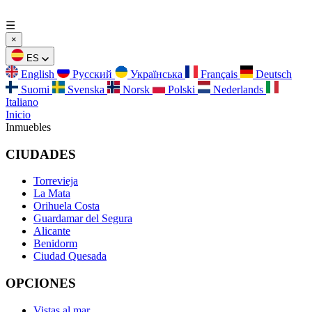
☰
×
ES
English
Русский
Українська
Français
Deutsch
Suomi
Svenska
Norsk
Polski
Nederlands
Italiano
Inicio
Inmuebles
CIUDADES
Torrevieja
La Mata
Orihuela Costa
Guardamar del Segura
Alicante
Benidorm
Ciudad Quesada
OPCIONES
Vistas al mar