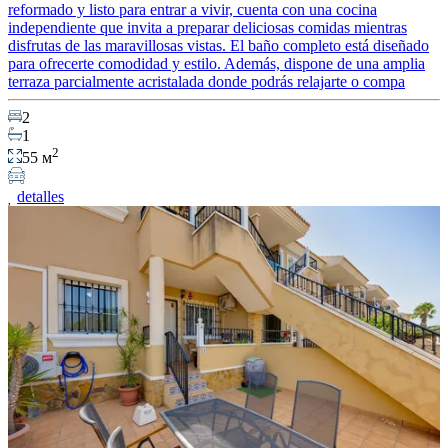
reformado y listo para entrar a vivir, cuenta con una cocina
independiente que invita a preparar deliciosas comidas mientras
disfrutas de las maravillosas vistas. El baño completo está diseñado
para ofrecerte comodidad y estilo. Además, dispone de una amplia
terraza parcialmente acristalada donde podrás relajarte o compa
2
1
2
55 м
detalles