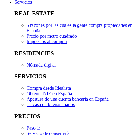
Servicios
REAL ESTATE
5 razones por las cuales la gente compra propiedades en
España
Precio por metro cuadrado
Impuestos al comprar
RESIDENCIES
Nómada digital
SERVICIOS
Compra desde Idealista
Obtener NIE en España
Apertura de una cuenta bancaria en España
Tu casa en buenas manos
PRECIOS
Paso 1:
Servicio de conserjería