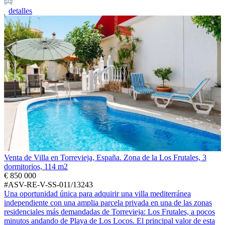
detalles
Venta de Villa en Torrevieja, España. Zona de la Los Frutales, 3
dormitorios, 114 m2
€ 850 000
#ASV-RE-V-SS-011/13243
Una oportunidad única para adquirir una villa mediterránea
independiente con una amplia parcela privada en una de las zonas
residenciales más demandadas de Torrevieja: Los Frutales, a pocos
minutos andando de Playa de Los Locos. El principal valor de esta